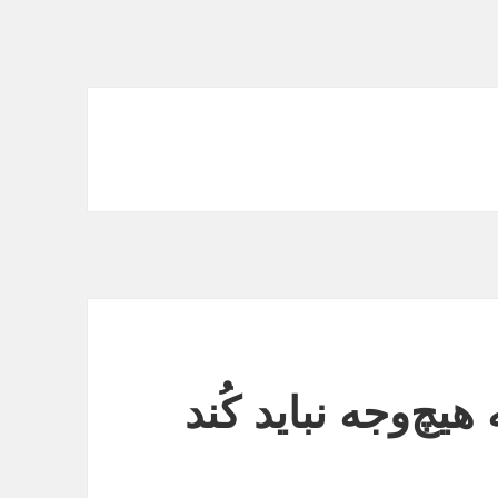
چ‌وجه نباید کُند