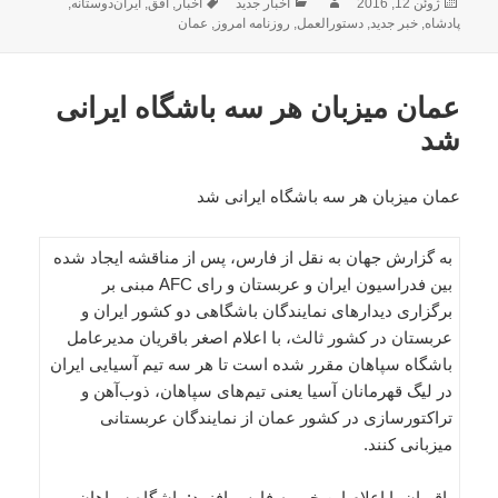
ارسال
نویسنده
دسته‌ها
برچسب‌ها
ژوئن 12, 2016
اخبار جدید
اخبار
,
افق
,
ایران‌دوستانه
,
شده
پادشاه
,
خبر جدید
,
دستورالعمل
,
روزنامه امروز
,
عمان
در
عمان میزبان هر سه باشگاه ایرانی
شد
عمان میزبان هر سه باشگاه ایرانی شد
به گزارش جهان به نقل از فارس، پس از مناقشه ایجاد شده
بین فدراسیون ایران و عربستان و رای AFC مبنی بر
برگزاری دیدارهای نمایندگان باشگاهی دو کشور ایران و
عربستان در کشور ثالث، با اعلام اصغر باقریان مدیرعامل
باشگاه سپاهان مقرر شده است تا هر سه تیم آسیایی ایران
در لیگ قهرمانان آسیا یعنی تیم‌های سپاهان، ذوب‌آهن و
تراکتورسازی در کشور عمان از نمایندگان عربستانی
میزبانی کنند.
باقریان با اعلام این خبر به فارس افزود: باشگاه سپاهان