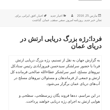
ارسال
نویسنده
دسته‌ها
برچسب‌ها
مارس 25, 2016
اخبار جدید
اخبار
,
افق
,
ایرانی
,
برای
,
شده
تجار
,
خبر جدید
,
روزنامه امروز
,
سفر
,
سقف
,
عمان
,
گذاشت
در
فردا؛رژه بزرگ دریایی ارتش در
دریای عمان
به گزارش جهان به نقل از تسنیم، رژه بزرگ دریایی ارتش
فردا با حضور سرلشکر سیدحسن فیروزآبادی رئیس ستادکل
نیروهای مسلح، امیر سرلشکر عطاءالله صالحی فرمانده کل
ارتش و جمعی از فرماندهان و مسئولان نیروهای مسلح در
آب‌های دریای عمان برگزار می‌شود.
در این مراسم، ده‌ها فروند یگان زیرسطحی، سطحی و
هوایی ارتش به اجرای رژه دریایی خواهند پرداخت.