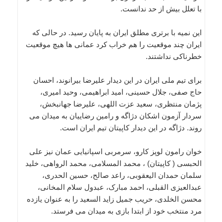
با تعلل بیش از حد ندانست.
این نمیه با برتری مطلق ایران به پایان رسید. در حالی که
ایران چند موقعیت را هم خراب کرد عمانی ها هیچ موقعیت
خطرناکی نداشتند.
برای تیم ملی ایران در این دیدار علیرضا بیرانوند، احسان
حاج صفی، جلال حسینی، امید ابراهیمی، وحید امیری،
پژمان منتظری، سعید عزت اللهی، علیرضا جهانبخش،
سردار آزمون اشکان دژاگه و رامین رضاییان به میدان می
روند. دژاگه در این دیدار کاپیتان تیم ایران است.
خوان رامون لوپز کارو، سرمربی اسپانیایی عمان نیز علی
الحبسی ( کاپیتان) ، محمد المسلامی، محمد الرواهی، خلید
سلمان حمدان الیعقوبی، راعد صالح، حسین الحدری،
عبدالعیزی القبلی، احمد مبارک، عبدول سلام المخانی،
محسن الخلدی، حریب جمیل زاید السعید را به عنوان یازده
مرد منتخب خود از ابتدا بازی به میدان می فرستد.