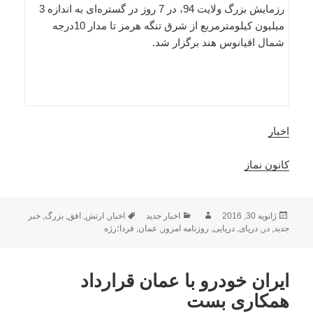
رزمایش بزرگ ولایت 94، در 7 روز در گستره‌ای به اندازه 3
میلیون کیلومترمربع از شرق تنگه هرمز تا مدار 10درجه
شمال اقیانوس هند برگزار شد.
اخبار
کانون نماز
ارسال
نویسنده
دسته‌ها
برچسب‌ها
ژانویه 30, 2016
اخبار جدید
اخبار
,
ارتش
,
افق
,
بزرگ
,
خبر
شده
جدید
,
در
,
دریای
,
دریایی
,
روزنامه امروز
,
عمان
,
فردا؛رژه
در
ایران خودرو با عمان قرارداد
همکاری بست