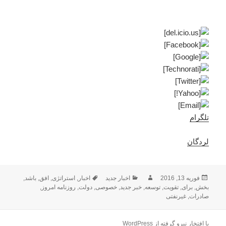
تلگرام
لردگان
ارسال
نویسنده
دسته‌ها
برچسب‌ها
فوریه 13, 2016
اخبار جدید
اخبار
,
استراتژی
,
افق
,
باشد
,
شده
بخش
,
برای
,
تقویت
,
توسعه
,
خبر جدید
,
خصوصی
,
دولت
,
روزنامه امروز
,
در
صادرات
,
غیرنفتی
با افتخار نیرو گرفته از WordPress