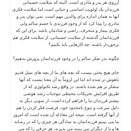
آرزوی هر پدر و مادری است. البته که سلامت جسمانی
فرزندان یک اولویت اساسی و حیاتی است اما سلامت فکری
آنها به همان اندازه برای والدین مهم است. نمی توان پدر و
مادری را پیدا کرد که از وجود فرزندی با جسم سالم ولی
فکری بیمار و منحرف، راضی و شادمان باشد. برای این که
فرزندانمان گذشته از سلامت جسمانی، از سلامت فکری هم
برخوردار باشند، چه کارهایی باید بکنیم؟
چگونه بذر تفکر سالم را در وجود فرزندانمان پرورش بدهیم؟
جای هیچ بحثی نیست که بچه های ما از بچه های نسل قدیم
باهوش تر شده اند اما این لزوماً به آن معنا نیست که آنها
متفکر تر هم شده باشند. در واقع رشد تکنولوژی که از
طریق افزایش تحریکات محیطی موجبات رشد هوشی
بیشتر فرزندان ما را فراهم کرده است، از سویی دیگر به
دلیل سرعت و تنوع نامحدود خود، فرصت فکر کردن را هم
از آنها گرفته است. نتیجه این معادله آن شده است که امروز
ما می بینیم فرزندانمان به سادگی هر چیزی را که در رسانه
ها و یا از دیگران می بینند می پذیرند، هر حرفی را که می