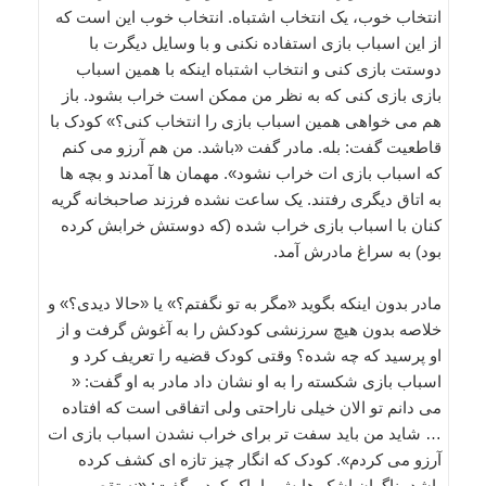
انتخاب خوب، یک انتخاب اشتباه. انتخاب خوب این است که
از این اسباب بازی استفاده نکنی و با وسایل دیگرت با
دوستت بازی کنی و انتخاب اشتباه اینکه با همین اسباب
بازی بازی کنی که به نظر من ممکن است خراب بشود. باز
هم می خواهی همین اسباب بازی را انتخاب کنی؟» کودک با
قاطعیت گفت: بله. مادر گفت «باشد. من هم آرزو می کنم
که اسباب بازی ات خراب نشود». مهمان ها آمدند و بچه ها
به اتاق دیگری رفتند. یک ساعت نشده فرزند صاحبخانه گریه
کنان با اسباب بازی خراب شده (که دوستش خرابش کرده
بود) به سراغ مادرش آمد.
مادر بدون اینکه بگوید «مگر به تو نگفتم؟» یا «حالا دیدی؟» و
خلاصه بدون هیچ سرزنشی کودکش را به آغوش گرفت و از
او پرسید که چه شده؟ وقتی کودک قضیه را تعریف کرد و
اسباب بازی شکسته را به او نشان داد مادر به او گفت: «
می دانم تو الان خیلی ناراحتی ولی اتفاقی است که افتاده
… شاید من باید سفت تر برای خراب نشدن اسباب بازی ات
آرزو می کردم». کودک که انگار چیز تازه ای کشف کرده
باشد، ناگهان اشک هایش را پاک کرد و گفت: «نه تقصیر