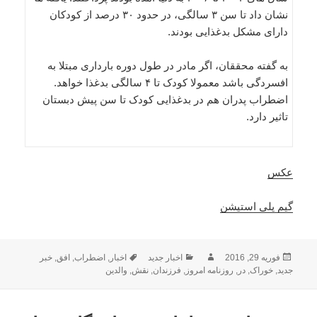
نشان داد تا سن ۳ سالگی، در حدود ۳۰ درصد از کودکان
دارای مشکل بدغذایی بودند.
به گفته محققان، اگر مادر در طول دوره بارداری مبتلا به
افسردگی باشد معمولا کودک تا ۴ سالگی بدغذا خواهد.
اضطراب پدران هم در بدغذایی کودک تا سن پیش دبستان
تاثیر دارد.
عکس
گیم پلی استیشن
ارسال
نویسنده
دسته‌ها
برچسب‌ها
فوریه 29, 2016
اخبار جدید
اخبار
,
اضطراب
,
افق
,
خبر
شده
جدید
,
خوراک
,
در
,
روزنامه امروز
,
فرزندان
,
نقش
,
والدین
در