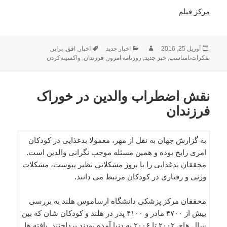
مرکز فیلم
ارسال
نویسنده
دسته‌ها
برچسب‌ها
آوریل 25, 2016
اخبار جدید
اخبار
,
افق
,
برابر
,
شده
تفکرات‌نامناسب
,
خبر جدید
,
روزنامه امروز
,
فرزندان
,
واکسینه‌کردن
در
نقش اضطراب والدین در خوراک
فرزندان
به گزارش جهان به نقل از مهر، معمولا بدغذایی در کودکان
امری رایج بوده و همین مسئله موجب نگرانی والدین است.
محققان بدغذایی را با بروز مشکلاتی نظیر یبوست، مشکلات
وزنی و رفتاری در کودکان مرتبط می دانند.
محققان مرکز پزشکی دانشگاه ارساموس هلند به بررسی
بیش از ۴۷۰۰ مادر و ۴۱۰۰ پدر در هلند و کودکان شان که بین
سال های ۲۰۰۲ تا ۲۰۰۶ به دنیا آمده بودند پرداختند. یافته ها