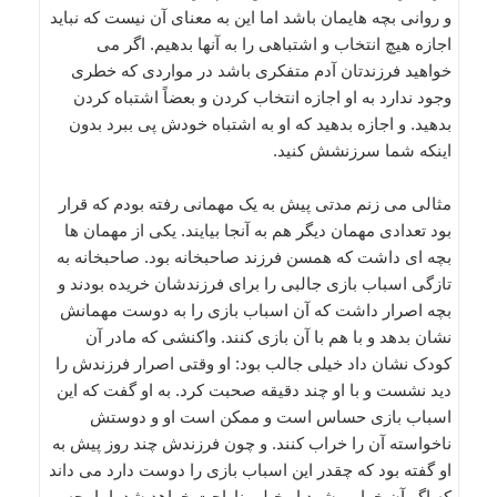
و روانی بچه هایمان باشد اما این به معنای آن نیست که نباید
اجازه هیچ انتخاب و اشتباهی را به آنها بدهیم. اگر می
خواهید فرزندتان آدم متفکری باشد در مواردی که خطری
وجود ندارد به او اجازه انتخاب کردن و بعضاً اشتباه کردن
بدهید. و اجازه بدهید که او به اشتباه خودش پی ببرد بدون
اینکه شما سرزنشش کنید.
مثالی می زنم مدتی پیش به یک مهمانی رفته بودم که قرار
بود تعدادی مهمان دیگر هم به آنجا بیایند. یکی از مهمان ها
بچه ای داشت که همسن فرزند صاحبخانه بود. صاحبخانه به
تازگی اسباب بازی جالبی را برای فرزندشان خریده بودند و
بچه اصرار داشت که آن اسباب بازی را به دوست مهمانش
نشان بدهد و با هم با آن بازی کنند. واکنشی که مادر آن
کودک نشان داد خیلی جالب بود: او وقتی اصرار فرزندش را
دید نشست و با او چند دقیقه صحبت کرد. به او گفت که این
اسباب بازی حساس است و ممکن است او و دوستش
ناخواسته آن را خراب کنند. و چون فرزندش چند روز پیش به
او گفته بود که چقدر این اسباب بازی را دوست دارد می داند
که اگر آن خراب بشود او خیلی ناراحت خواهد شد. اما بچه