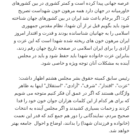
عرصه جهانی پیدا کرده است و کمتر کشوری در بین کشورهای
خاورمیانه در جهان دارد همه مرهون خون شهداست تصریح
کرد: اگر برجام باعث شد ایران در بین کشورهای جهان شناخته
شود باید بگویم قبل تر از آن شهدا، نظام مقدس جمهوری
اسلامی را به جهانیان شناسانده بودند و قدرت و اقتدار امروز
ایران مرهون خون های ریخته شده شهدا است که این عزت و
آزادی را برای ایران اسلامی در صفحه تاریخ جهان رقم زدند،
بنابراین عزت خانواده شهدا باید حفظ شود و باید در مجلس
آینده به مشکلات آنان توجه ویژه و خاصی شود.
رئیس سابق کمیته حقوق بشر مجلس هشتم اظهار داشت:
“عزت”، “اقتدار”، “شرف”، “آزادی”، “استقلال” اینها به ظاهر
واژگانی هستند که اگر در عمق آن فکر کنیم متوجه می شویم
که برای هر کدام از این کلمات هزاران جوان خون خود را فدا
کردند و زحمات بسیاری کشیدند و اگر مجلس آینده به انتخات
صحیح مردم، نمایندگانی را دور هم جمع کند که قدر این نعمت
(خانواده و فرزندان شهدا) را بدانند، اوضاع و احوال جامعه بهتر
خواهد شد.