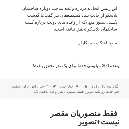
این رئیس اتحادیه درباره وعده ساخت دوباره ساختمان
پلاسکو از جانب بنیاد مستضعفان نیز گفت:با گذشت
یکسال،هنوز هیچ یک از وعده های دولت درباره کسبه
ساختمان پلاسکو تحقق نیافته است.
منبع:باشگاه خبرنگاران
وعده 300 میلیونی فقط برای یک نفر تحقق یافت!
ارسال
نویسنده
دسته‌ها
برچسب‌ها
ژانویه 18, 2018
اخبار جدید
۳۰۰
,
اخبار
,
افق
,
برای
,
تحقق
,
شده
خبر جدید
,
روزنامه امروز
,
فقط
,
میلیونی
,
نفر
,
وعده
,
یافت!
,
یک
در
فقط منصوریان مقصر
نیست+تصویر