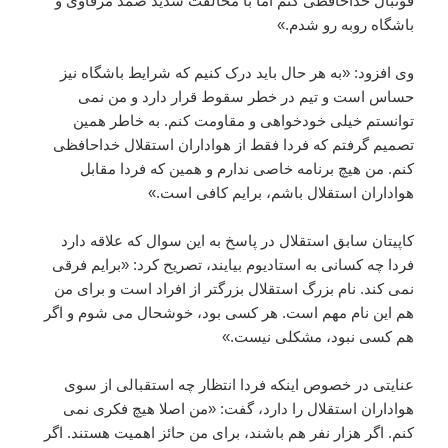
فوتبال خداحافظی کنم اما با مخالفت شدید صمد مرفاوی و
باشگاه روبه رو شدم.»
وی افزود: «به هر حال باید درک کنیم که شرایط باشگاه نیز
حساس است و تیم در خطر سقوط قرار دارد و من نمی
توانستم خیلی خودخواهی و مقاومت کنم. به خاطر همین
تصمیم گرفتم که فردا فقط از هواداران استقلال خداحافظی
کنم. من هیچ برنامه خاصی ندارم و همین که فردا مقابل
هواداران استقلال باشم، برایم کافی است.»
کاپیتان سابق استقلال در پاسخ به این سوال که علاقه دارد
فردا چه کسانی به استادیوم بیایند، تصریح کرد: «برایم فرقی
نمی کند. نام بزرگ استقلال بزرگتر از افراد است و برای من
هم این نام مهم است. هر کسی بود، خوشحال می شوم و اگر
هم کسی نبود، مشکلی نیست.»
عنایتی در خصوص اینکه فردا انتظار چه استقبالی از سوی
هواداران استقلال را دارد، گفت: «من اصلا هیچ فکری نمی
کنم. اگر هزار نفر هم باشند، برای من حائز اهمیت هستند. اگر