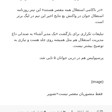
«در ناکامی استقلال همه مقصر هستند» این تیتر روزنامه
استقلال جوان در واکنش بع نتایج اخیر این تیم در لیگ برتر
است.
تبلیغات تکراری برای بازگشت «یک مدیر آشنا» به صندلی داغ
مدیریت استقلال هم مثل همیشه روی جلد هست و نیازی به
توضیح بیشتر نیست.
پرسپولیس هم در دربی جوانان ۵ تایی شد.
(image)
فقط منصوریان مقصر نیست+تصویر
ارسال
نویسنده
دسته‌ها
برچسب‌ها
آگوست 25, 2017
اخبار جدید
اخبار
,
افق
,
خبر جدید
,