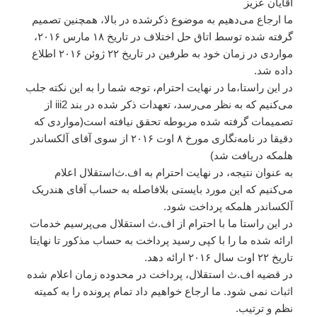
آقایان عزیز
ما ارجاع می‌دهیم به موضوع ذکرشده در بالا، همچنین تصمیم
گرفته شده توسط اتاق حل اختلاف در تاریخ ۱۸ مارس ۲۰۱۶،
مواردی در زمان خود به طرفین در تاریخ ۲۲ ژوئن ۲۰۱۶ اطلاع
داده شد.
در این راستا،ما در نهایت احترام، توجه شما را به این نکته جلب
می‌کنیم که به نظر می‌رسد، تعهدات ذکر شده در بند iii2 از
تصمیمات گرفته شده مربوطه تحقق نیافته است(مواردی که
دقیقا در نامه‌نگاری مورخ ۸ اوت ۲۰۱۶ از سوی آقای آلکساندر
هلمکه دریافت شد)
به عنوان نتیجه، در نهایت احترام به اف.ث‌استقلال اعلام
می‌کنیم که این مورد بایستی بلافاصله به حساب آقای هندریک
آلکساندر هلمکه پرداخت شود.
در این راستا ما با احترام از اف.ث‌ استقلال می‌پرسیم خدمات
ارائه شده ما را با کپی رسید پرداخت به حساب مذکور تا نهایتا
تاریخ ۲۲ اوت سال ۲۰۱۶ ارائه دهد.
در قضیه اف.ث‌ استقلال، پرداخت در محدوده زمان اعلام شده
اثبات نمی شود. ما ارجاع خواهیم داد تمام پرونده را به کمیته
نظم و ترتیب.