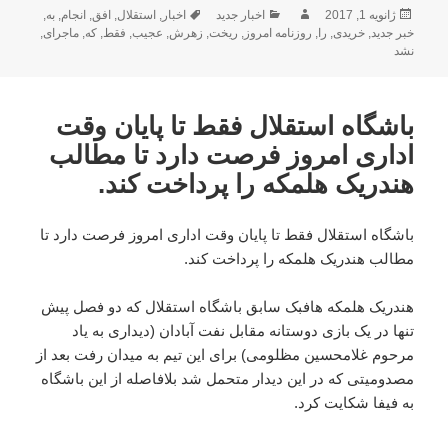
ارسال
نویسنده
دسته‌ها
برچسب‌ها
ژانویه 1, 2017
اخبار جدید
اخبار
,
استقلال
,
افق
,
انجام
,
به
,
شده
خبر جدید
,
خریدی
,
را
,
روزنامه امروز
,
ریخت
,
زهرش
,
عجیب
,
فقط
,
که
,
ماجرای
,
در
نشد
باشگاه استقلال فقط تا پایان وقت
اداری امروز فرصت دارد تا مطالب
هندریک هلمکه را پرداخت کند.
باشگاه استقلال فقط تا پایان وقت اداری امروز فرصت دارد تا
مطالب هندریک هلمکه را پرداخت کند.
هندریک هلمکه هافبک سابق باشگاه استقلال که دو فصل پیش
تنها در یک بازی دوستانه مقابل نفت آبادان (دیداری به یاد
مرحوم غلامحسین مظلومی) برای این تیم به میدان رفت بعد از
مصدومیتی که در این دیدار متحمل شد بلافاصله از این باشگاه
به فیفا شکایت کرد.