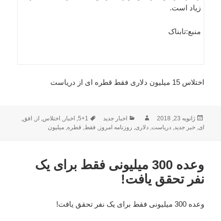
زیاد است.
منبع:تابناک
اختلاس 15 میلیون دلاری فقط قطره ای از دریاست
ارسال
نویسنده
دسته‌ها
برچسب‌ها
ژانویه 23, 2018
اخبار جدید
1+5
,
اخبار
,
اختلاس
,
از
,
افق
,
شده
ای
,
خبر جدید
,
دریاست
,
دلاری
,
روزنامه امروز
,
فقط
,
قطره
,
میلیون
در
وعده 300 میلیونی فقط برای یک
نفر تحقق یافت!
وعده 300 میلیونی فقط برای یک نفر تحقق یافت!