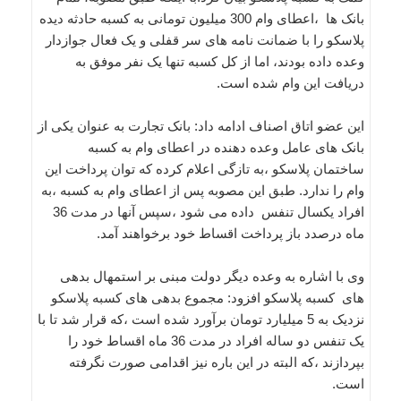
بانک ها ،اعطای وام 300 میلیون تومانی به کسبه حادثه دیده
پلاسکو را با ضمانت نامه های سر قفلی و یک فعال جوازدار
وعده داده بودند، اما از کل کسبه تنها یک نفر موفق به
دریافت این وام شده است.
این عضو اتاق اصناف ادامه داد: بانک تجارت به عنوان یکی از
بانک های عامل وعده دهنده در اعطای وام به کسبه
ساختمان پلاسکو ،به تازگی اعلام کرده که توان پرداخت این
وام را ندارد. طبق این مصوبه پس از اعطای وام به کسبه ،به
افراد یکسال تنفس داده می شود ،سپس آنها در مدت 36
ماه درصدد باز پرداخت اقساط خود برخواهند آمد.
وی با اشاره به وعده دیگر دولت مبنی بر استمهال بدهی
های کسبه پلاسکو افزود: مجموع بدهی های کسبه پلاسکو
نزدیک به 5 میلیارد تومان برآورد شده است ،که قرار شد تا با
یک تنفس دو ساله افراد در مدت 36 ماه اقساط خود را
بپردازند ،که البته در این باره نیز اقدامی صورت نگرفته
است.