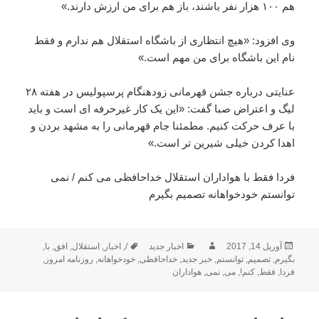
هم ۱۰۰ هزار نفر باشند، باز هم برای من ارزش دارند.»
وی افزود: «هیچ انتظاری از باشگاه استقلال هم ندارم و فقط
نام این باشگاه برای من مهم است.»
عنایتی درباره جشن قهرمانی زودهنگام پرسپولیس در هفته ۲۸
لیگ و اعتراض صبا گفت: «این یک کار غیرحرفه ای است و باید
با عرف حرکت کنیم. مطمئنا جام قهرمانی را به مشهد بردن و
اهدا کردن خیلی شیرین تر است.»
فردا فقط با هواداران استقلال خداحافظی می کنم / نمی
توانستم خودخواهانه تصمیم بگیرم
ارسال
نویسنده
دسته‌ها
برچسب‌ها
آوریل 14, 2017
اخبار جدید
/
,
اخبار
,
استقلال
,
افق
,
با
,
شده
بگیرم
,
تصمیم
,
توانستم
,
خبر جدید
,
خداحافظی
,
خودخواهانه
,
روزنامه امروز
,
در
فردا
,
فقط
,
کنم!
,
می
,
نمی
,
هواداران