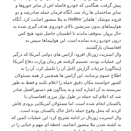
پیش گرفت. هنگامی که خودرو فاصله اش از سایر خوروها و
سایر ساختمان ها زیاد شد، آنگاه فرمان حمله صادرشد و دو
فروند موشک ‘ هلفایر’ Hellfire به ملا منصور اصابت کرد. آنگاه
هواپیماهای بدون سرنشین بالای خودروی هدف گیری شده به
حال پرواز، متوقف ماندند تا اطمینان حاصل شود هیچ کس
درون خودرو زنده نمانده است. این هواپیماها سپس به
افغانستان بازگشتند.
وال استریت ژورنال افزود: آژانس های دولتی آمریکا که درگیر
این عملیات بودند، تصمیم گرفتند هر زمان وزارت دفاع آمریکا
(پنتاگون) جزئیات گزارش کامل آن را تکمیل کرد، آن را به
اطلاع عموم برسانند. این آژانس ها همچنین از همه مسئولان
کشور خواستند مکان دقیق حمله را اعلام نکنند و فقط به طور
سربسته به آن اشاره کنند و به پنتاگون هم دستورالعمل صادر
شد که اعلام کند حمله در طول نوار مرزی افغانستان با
پاکستان انجام شده است. اما مسئولان آمریکایی بزودی فاش
کردند که محل وقوع حمله داخل خاک پاکستان بوده است.
وال استریت ژورنال در ادامه تشریح کرد: این عملیات کمین که
به کشته شدن ملا منصور انجامید، لحظه ای مهم و حیاتی را در