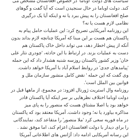
سیاست های دولت ‘اوباما’ در خصوص افغانستان مشخص می
کند. دولت اوباما در حال سنجیدن است که آیا گفت و گوهای
صلح افغانستان را به پیش ببرد یا نه و اینکه آیا یک درگیری
نظامی لازم هست یا نه؟
این روزنامه آمریکایی تصریح کرد: این عملیات حامل پیام به
پاکستان هم هست بر این مبنا که آمریکا چنانچه لازم بداند بدون
آنکه از پیش اخطار دهد، می تواند داخل خاک پاکستان هم
دست به عملیات بزند. در ارتباط با این حادثه، ‘چودری نثار علی
خان’ وزیر کشور پاکستان روزسه شنبه هشدار داد که این حمله
‘پیامدهای جدی’ در روابط اسلام آباد با آمریکا خواهد داشت.
وی گفت که این حمله ‘ نقض کامل منشور سازمان ملل و
قوانین بین الملل است’.
روزنامه وال استریت ژورنال افزود: در مجموع، از ماهها قبل در
دولت اوباما اختلاف نظرهایی بر سر اینکه آیا پاکستان قادر
خواهد بود یا اصلا مشتاق هست که منصور را به پای میز
مذاکره بیاورد یا نه؛ وجود داشت. آمریکا معتقد بود که پاکستان
در ماه فوریه سعی کرد ‘ملا منصور’ را متقاعد کند، نمایندگانی
را برای دیدار با دولت افغانستان اعزام کند، اما موفق نشد .
این رسانه آمریکایی ادامه داد: آژانس های اطلاعاتی آمریکا