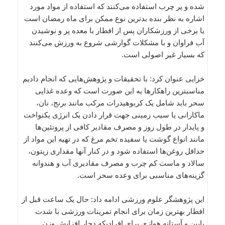
شده و پر چرب استفاده می‌کنند که استفاده از مواد مورد
اشاره به نظر بنده بدترین نوع ممکن براى ماه رمضان است
یا برخی از ورزشکاران پس از افطار با معده پر و نوشیدن
آب فراوان و با مشکلات گوارشى شروع به ورزش می‌کنند
که بسیار غیر اصولى است.
خزایی عنوان کرد: با تحقیقات و پژوهش‌هایى که انجام دادیم
مناسبترین راهکارها به این صورت است که وعده غذایى
سحر باید شامل یک کربوهیدرات مرکب مانند برنج، نان،
ماکارانى یا سیب زمینى جهت قرار دادن یک انرژى یکنواخت
و پایدار در طول روز و مصرف مقادیر کافى از پروتئین‌ها
مانند انواع گوشت یا سفیده تخم مرغ که در تهیه این مواد از
حداقل روغن‌ها استفاده شود و در کنار آنها مقدارى زیتون،
سالاد و ماست کم چرب و مصرف مقادیرى آب و هندوانه
گزینه‌هاى مناسبى براى وعده سحر است.
این پژوهشگر علوم ورزشى ادامه داد: حال یک ساعت قبل از
افطار بهترین زمان براى انجام تمرینات ورزشى با شدت
پایین و آستانه هوازى براى افرادیکه دچار افزایش وزن