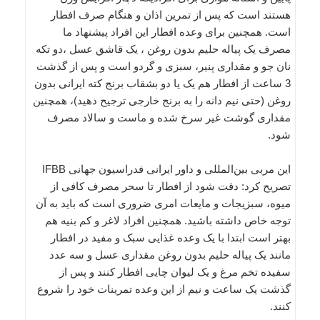
هستند است که پس از تمرین اذان و هنگام صرف افطار
است. همچنین براى وعده افطار این افراد پیشنهاد ما
مصرف یک پیاله حلیم بدون روغن ، یک قاشق عسل ،دو تکه
نان جو و مقدارى پنیر، سبزى و گردو است و پس از گذشت
3 ساعت از افطار هم یک یا دو بشقاب برنج کته ایرانى بدون
روغن (حتى نیم دانه را به برنج خارجى ترجیح دهید)، همچنین
مقدارى گوشت غیر سرخ شده و ماست و سالاد مصرف
شود.
این مربی بین‌المللی و داور ایرانی فدراسیون جهانی IFBB
تصریح کرد: دقت شود از افطار تا سحر مصرف کافى از
میوه، سبزیجات و مایعات امرى ضرورى است که باید به آن
توجه خاص داشته باشید. همچنین افراد لاغر و کم بنیه هم
بهتر است ابتدا با یک وعده غذایى سبک و مفید در افطار
مانند یک پیاله حلیم بدون روغن مقدارى عسل و سه عدد
سفیده تخم مرغ و یک لیوان چایى افطار کنند و پس از
گذشت یک ساعت و نیم از این وعده تمرینات خود را شروع
کنند.