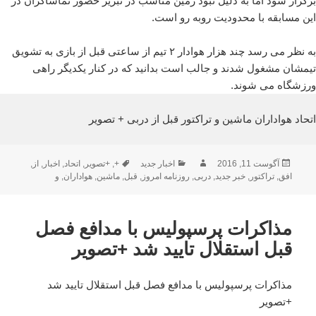
برگزار شود اما به دلیل نبود زمین مناسب در تبریز حضور تماشاگران در
این مسابقه با محدودیت روبه رو است.
به نظر می رسد چند هزار هوادار ۲ تیم از ساعتی قبل از بازی به تشویق
تیمشان مشغول شدند و جالب است بدانید که در کنار یکدیگر راهی
ورزشگاه می شوند.
اتحاد هواداران ماشین و تراکتور قبل از دربی + تصویر
ارسال
نویسنده
دسته‌ها
برچسب‌ها
آگوست 11, 2016
اخبار جدید
+
,
+تصویر
,
اتحاد
,
اخبار
,
از
,
شده
افق
,
تراکتور
,
خبر جدید
,
دربی
,
روزنامه امروز
,
قبل
,
ماشین
,
هواداران
,
و
در
مذاکرات پرسپولیس با مدافع فصل
قبل استقلال تایید شد +تصویر
مذاکرات پرسپولیس با مدافع فصل قبل استقلال تایید شد
+تصویر