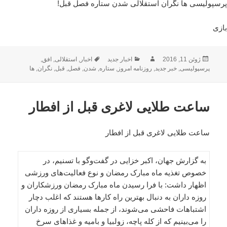
پرسپولیسی ها نگران استقلالی شدن ستاره فصل قبل!
بازی
ارسال
نویسنده
دسته‌ها
برچسب‌ها
ژوئن 11, 2016
اخبار جدید
اخبار
,
استقلالی
,
افق
,
شده
پرسپولیسی
,
خبر جدید
,
روزنامه امروز
,
ستاره
,
شدن
,
فصل
,
قبل
,
نگران
,
ها
در
ساعت طلایی لاغری قبل از افطار
ساعت طلایی لاغری قبل از افطار
به گزارش جهان، اکبر خزایى در گفت‌وگو با تسنیم، در
خصوص تغذیه ماه مبارک رمضان و نوع فعالیت‌هاى ورزشى
اظهار داشت: با فرا رسیدن ماه مبارک رمضان ورزشکاران و
روزه داران به دنبال بهترین راه کارها هستند که اغلب دچار
اشتباهات فاحشى می‌شوند، از جمله بسیاری از روزه داران
را می‌بینیم که از کله پاچه، زولبیا و بامیه و غذاهاى سرخ