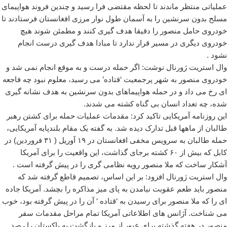
عملیاتی منتظر ماندند تا لحظه مقتضی فرا رسید و چندین فروند هواپیمای
مسلح بدون سرنشین را به آسمان طول نوار مرزی افغانستان فرستادند تا
خودروی حامل منصور را دقیقا هدف گیری کنند و مطمئن شوند هیچ
خودروی دیگری در مسیر قرار ندارد تا مبادا هدف گیری درست انجام
نشود .
وال استریت ژورنال نوشت: اگر حمله درست و به موقع انجام نمی شد و
خودروی منصور به شهر پرجمعیت ‘قتاده’ می رسید، معلوم نبود چه فاجعه
ای رخ می داد و در حمله هواپیماهای بدون سرنشین به هدف نشانه گیری
شده، چه تعداد انسان بی گناه کشته می شدند.
این روزنامه آمریکایی تاکید کرد: مقدمات عملیات حمله برای کشتن رهبر
طالبان از ماهها قبل تدارک دیده شد. به گفته یک مقام بلندپایه آمریکایی،
حمله طالبان به سرویس مخفی افغانستان در ۱۹ آوریل ( ۳۱ فروردین) در
کابل که بیش از ۶۰ کشته برجای گذاشت، این واقعیت را برای آمریکا
آشکار ساخت که ملا منصور رویه نظامی گری را در پیش گرفته است .
وال استریت ژورنال افزود: بر این اساس، تصمیم قاطع گرفته شد که
منصور باید طعم عقوبت نیامدن به پای میز مذاکره را بچشد. آمریکا جاده
ای را که ملا منصور برای رسیدن به ‘قتاده ‘ آن را در پیش گرفته بود، خوب
می شناخت. آژانس های اطلاعاتی آمریکا تمام مراحل مقدمات سفر
منصور در هفته گذشته برای عبور از مرز و بازگشت به پاکستان را رصد