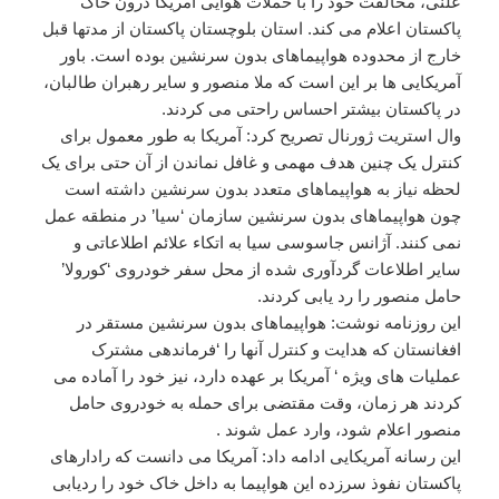
علنی، مخالفت خود را با حملات هوایی آمریکا درون خاک
پاکستان اعلام می کند. استان بلوچستان پاکستان از مدتها قبل
خارج از محدوده هواپیماهای بدون سرنشین بوده است. باور
آمریکایی ها بر این است که ملا منصور و سایر رهبران طالبان،
در پاکستان بیشتر احساس راحتی می کردند.
وال استریت ژورنال تصریح کرد: آمریکا به طور معمول برای
کنترل یک چنین هدف مهمی و غافل نماندن از آن حتی برای یک
لحظه نیاز به هواپیماهای متعدد بدون سرنشین داشته است
چون هواپیماهای بدون سرنشین سازمان ‘سیا’ در منطقه عمل
نمی کنند. آژانس جاسوسی سیا به اتکاء علائم اطلاعاتی و
سایر اطلاعات گردآوری شده از محل سفر خودروی ‘کورولا’
حامل منصور را رد یابی کردند.
این روزنامه نوشت: هواپیماهای بدون سرنشین مستقر در
افغانستان که هدایت و کنترل آنها را ‘فرماندهی مشترک
عملیات های ویژه ‘ آمریکا بر عهده دارد، نیز خود را آماده می
کردند هر زمان، وقت مقتضی برای حمله به خودروی حامل
منصور اعلام شود، وارد عمل شوند .
این رسانه آمریکایی ادامه داد: آمریکا می دانست که رادارهای
پاکستان نفوذ سرزده این هواپیما به داخل خاک خود را ردیابی