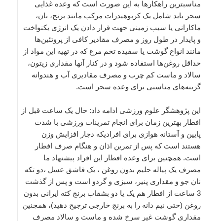
مناسبترین راهکارها به این صورت است که وعده غذایى
سحر باید شامل یک کربوهیدرات مرکب مانند برنج، نان،
ماکارانى یا سیب زمینى جهت قرار دادن یک انرژى یکنواخت
و پایدار در طول روز و مصرف مقادیر کافى از پروتئین‌ها
مانند انواع گوشت یا سفیده تخم مرغ که در تهیه این مواد از
حداقل روغن‌ها استفاده شود و در کنار آنها مقدارى زیتون،
سالاد و ماست کم چرب و مصرف مقادیرى آب و هندوانه
گزینه‌هاى مناسبى براى وعده سحر است.
این پژوهشگر علوم ورزشى ادامه داد: حال یک ساعت قبل از
افطار بهترین زمان براى انجام تمرینات ورزشى با شدت
پایین و آستانه هوازى براى افرادیکه دچار افزایش وزن
هستند است که پس از تمرین اذان و هنگام صرف افطار
است. همچنین براى وعده افطار این افراد پیشنهاد ما
مصرف یک پیاله حلیم بدون روغن ، یک قاشق عسل ،دو تکه
نان جو و مقدارى پنیر، سبزى و گردو است و پس از گذشت
3 ساعت از افطار هم یک یا دو بشقاب برنج کته ایرانى بدون
روغن (حتى نیم دانه را به برنج خارجى ترجیح دهید)، همچنین
مقدارى گوشت غیر سرخ شده و ماست و سالاد مصرف