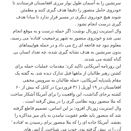
سرنشین را به آسمان طول نوار مرزی افغانستان فرستادند تا
خودروی حامل منصور را دقیقا هدف گیری کنند و مطمئن
شوند هیچ خودروی دیگری در مسیر قرار ندارد تا مبادا هدف
گیری درست انجام نشود .
وال استریت ژورنال نوشت: اگر حمله درست و به موقع انجام
نمی شد و خودروی منصور به شهر پرجمعیت ‘قتاده’ می رسید،
معلوم نبود چه فاجعه ای رخ می داد و در حمله هواپیماهای
بدون سرنشین به هدف نشانه گیری شده، چه تعداد انسان بی
گناه کشته می شدند.
این روزنامه آمریکایی تاکید کرد: مقدمات عملیات حمله برای
کشتن رهبر طالبان از ماهها قبل تدارک دیده شد. به گفته یک
مقام بلندپایه آمریکایی، حمله طالبان به سرویس مخفی
افغانستان در ۱۹ آوریل ( ۳۱ فروردین) در کابل که بیش از ۶۰
کشته برجای گذاشت، این واقعیت را برای آمریکا آشکار ساخت
که ملا منصور رویه نظامی گری را در پیش گرفته است .
وال استریت ژورنال افزود: بر این اساس، تصمیم قاطع گرفته
شد که منصور باید طعم عقوبت نیامدن به پای میز مذاکره را
بچشد. آمریکا جاده ای را که ملا منصور برای رسیدن به ‘قتاده ‘
آن را در پیش گرفته بود، خوب می شناخت. آژانس های