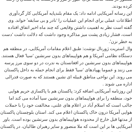
کرده بودند.
این رسانه آمریکایی ادامه داد: یک مقام بلندپایه آمریکایی کار گردآوری
اطلاعات عملی برای انجام این عملیات را ‘نادر و بی سابقه’ خواند. وی
گفته است نظر به اهمیت داشتن وقایعی که چند ماه اخیر اتفاق افتاده
است، فشار زیادی پشت میز مذاکره وجود داشت که دلالت داشت ‘دست
به خطر نزن’.
وال استریت ژورنال نوشت: طبق اعلام مقامات آمریکایی، در منطقه هم
دستگاه نظامی آمریکا و هم هواپیماهای بدون سرنشین ‘سیا’ فعال هستند.
هواپیماهای بدون سرنشین در افغانستان به ندرت در دو سوی مرز پرسه
می زنند و عموما پهپادهای ‘سیا’ فقط برای انجام حمله به داخل پاکستان
می روند. این نواحی مناطق قبیله ای نشین هستند که به صورت فدرالی
اداره می شوند .
این روزنامه آمریکایی اضافه کرد: پاکستان هم با پاکسازی حریم هوایی
خود، منطقه را برای هواپیماهای بدون سرنشین سیا آماده می کند اما
جالب است که اسلام آباد در اعلام های علنی، مخالفت خود را با حملات
هوایی آمریکا درون خاک پاکستان اعلام می کند. استان بلوچستان پاکستان
از مدتها قبل خارج از محدوده هواپیماهای بدون سرنشین بوده است. باور
آمریکایی ها بر این است که ملا منصور و سایر رهبران طالبان، در پاکستان