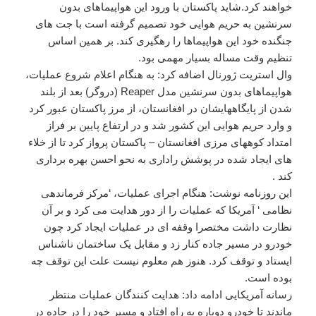
خواهند کرد.شاید پاکستان با ورود این هواپیماهای بدون
سرنشین به حریم هوایی خود تصمیم گرفته است با جت های
جنگنده خود این هواپیماها را رهگیری کند. بر همین اساس
تنظیم وقت مساله بسیار مهمی بود.
وال استریت ژورنال اضافه کرد: به هنگام اعلام شروع عملیات،
هواپیماهای بدون سرنشین مدل Reaper (دروگر) بعد از بلند
شدن از پایگاههایشان در افغانستان، از مرز پاکستان عبور کرد
و وارد حریم هوایی این کشور شد و در ارتفاع پایین بر فراز
امتداد کوههای مرزی افغانستان – پاکستان پرواز کرد تا از خلاء
های ایجاد شده در پوشش راداری به نحو احسن بهره برداری
کند .
این روزنامه نوشت: هنگام اجرای عملیات، ‘مرکز فرماندهی
نظامی ‘ آمریکا که عملیات را از دور هدایت می کرد و بر آن
نظارت داشت مختصرا وقفه ای در عملیات ایجاد کرد چون
خودرو در مسیر جاده کنار زد و مقابل یک ساختمان ناشناس
ایستاد و توقف کرد. هنوز هم معلوم نیست علت این توقف چه
بوده است.
رسانه آمریکایی ادامه داد: هدایت کنندگان عملیات منتظر
ماندند تا خودرو دوباره به راه افتاد و مسیر خود را در جاده در