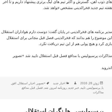
های ذوب آهن، گسترش و اکثر تیم های لیگ برتری پیشنهاد داریم و تا آخر
هفته تیم جدید فخرالدینی مشخص خواهد شد.
مدیر برنامه های فخرالدینی در پایان گفت: دوست دارم هواداران استقلال
این موضوع را هم بدانند که فخرالدینی فصل قبل مجانی برای استقلال
بازی کرد و هیچ پولی هم از این تیم دریافت نکرد.
مذاکرات پرسپولیس با مدافع فصل قبل استقلال تایید شد +تصویر
اندروید
ارسال
نویسنده
دسته‌ها
برچسب‌ها
ژوئن 28, 2016
اخبار جدید
+تصویر
,
اخبار
,
استقلال
,
افق
,
شده
با
,
پرسپولیس
,
تایید
,
خبر جدید
,
روزنامه امروز
,
شد
,
فصل
,
قبل
,
مدافع
,
در
مذاکرات
پرسپولیسی ها نگران استقلالی