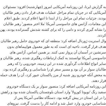
به گزارش ایرنا، این روزنامه آمریکایی امروز (چهارشنبه) افزود: مسئولان
آمریکایی که در جریان تمام مراحل عملیات هدف قرار دادن رهبر طالبان
بودند، جزئیات تمام این مراحل را از ابتدا تا انتها اعلام کردند. طبق اعلام
این مقامات، آژانس های جاسوسی آمریکا ‘ملا اختر منصور’ رهبر طالبان
را نشانه گیری کردند و دامی را که برای کشته شدنش گسترانده بودند، پهن
کردند.
وال استریت ژورنال اضافه کرد: منطقه ای که خودروی حامل رهبر طالبان
هدف قرار گرفت، ناحیه ای است که به طور معمول هواپیماهای بدون
سرنشین در آسمان آن پرواز نمی کنند. بر همین اساس، آژانس های
جاسوسی آمریکا توانستند به کمک ارتباطات رهگیری شده، رهبر طالبان و
سایر انواع اطلاعات گردآوری شده در این زمینه، خودرویی را که رهبر
طالبان سوار بر آن بود و مسیر سفر او را شناسایی و رهگیری کرده بود،
به محض آنکه خودرو روز شنبه از مرز پاکستان عبور کرد، آن را هدف حمله
قرار دهند.
این روزنامه آمریکایی اضافه کرد: منصور سوار بر یک دستگاه خودروی
سفید رنگ ‘تویوتا کورولا’ وارد استان بلوچستان پاکستان شده بود و راهش
را در این استان در پیش گرفته بود. دستگاه نظامی آمریکا پس از
شناسایی خودرو، وارد عمل شد و ادامه کار را بدست گرفت. نیروهای