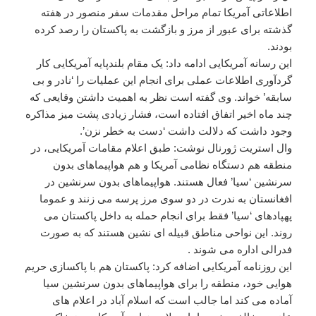
اطلاعاتی آمریکا تمام مراحل مقدمات سفر منصور در هفته
گذشته برای عبور از مرز و بازگشت به پاکستان را رصد کرده
بودند.
این رسانه آمریکایی ادامه داد: یک مقام بلندپایه آمریکایی کار
گردآوری اطلاعات عملی برای انجام این عملیات را ‘نادر و بی
سابقه’ خواند. وی گفته است نظر به اهمیت داشتن وقایعی که
چند ماه اخیر اتفاق افتاده است، فشار زیادی پشت میز مذاکره
وجود داشت که دلالت داشت ‘دست به خطر نزن’.
وال استریت ژورنال نوشت: طبق اعلام مقامات آمریکایی، در
منطقه هم دستگاه نظامی آمریکا و هم هواپیماهای بدون
سرنشین ‘سیا’ فعال هستند. هواپیماهای بدون سرنشین در
افغانستان به ندرت در دو سوی مرز پرسه می زنند و عموما
پهپادهای ‘سیا’ فقط برای انجام حمله به داخل پاکستان می
روند. این نواحی مناطق قبیله ای نشین هستند که به صورت
فدرالی اداره می شوند .
این روزنامه آمریکایی اضافه کرد: پاکستان هم با پاکسازی حریم
هوایی خود، منطقه را برای هواپیماهای بدون سرنشین سیا
آماده می کند اما جالب است که اسلام آباد در اعلام های