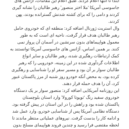
ابتدا تا انتها اعلام کردند. طبق اعلام این مقامات، آژانس های
جاسوسی آمریکا ‘ملا اختر منصور’ رهبر طالبان را نشانه گیری
کردند و دامی را که برای کشته شدنش گسترانده بودند، پهن
کردند.
وال استریت ژورنال اضافه کرد: منطقه ای که خودروی حامل
رهبر طالبان هدف قرار گرفت، ناحیه ای است که به طور
معمول هواپیماهای بدون سرنشین در آسمان آن پرواز نمی
کنند. بر همین اساس، آژانس های جاسوسی آمریکا توانستند به
کمک ارتباطات رهگیری شده، رهبر طالبان و سایر انواع
اطلاعات گردآوری شده در این زمینه، خودرویی را که رهبر
طالبان سوار بر آن بود و مسیر سفر او را شناسایی و رهگیری
کرده بود، به محض آنکه خودرو روز شنبه از مرز پاکستان عبور
کرد، آن را هدف حمله قرار دهند.
این روزنامه آمریکایی اضافه کرد: منصور سوار بر یک دستگاه
خودروی سفید رنگ ‘تویوتا کورولا’ وارد استان بلوچستان
پاکستان شده بود و راهش را در این استان در پیش گرفته بود.
دستگاه نظامی آمریکا پس از شناسایی خودرو، وارد عمل شد
و ادامه کار را بدست گرفت. نیروهای عملیاتی منتظر ماندند تا
لحظه مقتضی فرا رسید و چندین فروند هواپیمای مسلح بدون