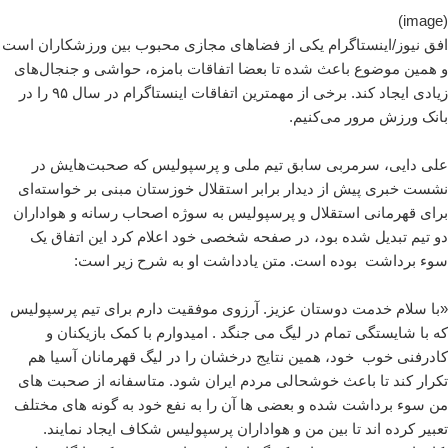
(image)
افق نیوز/اینستاگرام یکی از فضاهای مجازی محبوب بین ورزشکاران است
و همین موضوع باعث شده تا بعضا اتفاقات بامزه، حواشی و جنجال‌های
زیادی ایجاد کند. برخی از مهمترین اتفاقات اینستاگرام در سال ۹۵ را در
بانک ورزش مرور می‌کنیم.
علی دایی، سرمربی سابق تیم ملی و پرسپولیس که صحبت‌هایش در
نشست خبری پیش از دیدار برابر استقلال خوزستان مبنی بر خواسته‌ای
برای قهرمانی استقلال و پرسپولیس به سوژه اصحاب رسانه و هواداران
دو تیم تبدیل شده بود، در صفحه شخصی خود اعلام کرد این اتفاق یک
سوء برداشت بوده است
.
متن یادداشت او به شرح زیر است:
«با سلام خدمت دوستان عزیز. آرزوی موفقیت دارم برای تیم پرسپولیس
که با شایستگی تمام در لیگ می جنگد . امیدوارم با کمک بازیکنان و
کادرفنی خوب خود، همین نتایج درخشان را در لیگ قهرمانان آسیا هم
تکرار کند تا باعث خوشحالی مردم ایران شود. متاسفانه از صحبت های
من سوء برداشت شده و بعضی ها آن را به نفع خود به گونه های مختلف
تعبیر کرده اند تا بین من و هواداران پرسپولیس شکاف ایجاد نمایند.