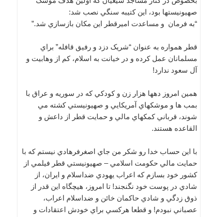
بخصوص در کنار مساجد شيعيان که اولين هدف موشک
صهيونيستها بود، اين کتيبه سنگي نصب شد:
“به فرمان و مساعدت اميرقطر اين مکان بازسازي شد.”
قطر همواره به عنوان “شريک دزد و رفيق قافله” براي
مسلمانان عمل کرده و در خيانت به اسلام، کم از وهابيت و
آل سعود ندارد!
همين امروز دهها هزار زن و کودکي که در سوريه و عراق با
بمب ها و موشکهاي آمريکايي و صهيونيستي کشته مي
شوند، قرباني کمکهاي مالي و حمايت قطر از داعش و
القاعده هستند.
با اين حساب خدا رو شکر من جاي اصغرفرهادي نيستم که با
حمايت مالي حکومت اسلامي – صهيونيستي قطر فيلمي از
کشور خود بسازم که اعراب يهودي ضداسلام و ايران، از
شادي در پوست خود نگنجند! تا امروز، هيچگاه اين قدر از
ذوق زدگي و شادي حاکمان خائن و ضداسلام اعراب،
عصباني نبودم! و قطعا هرکسي براي خودش اعتقادات و