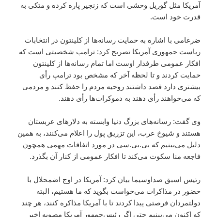
آمریکا مثل گوریل وحشی است که زنجیر پاره کرده و متکی به
قدرت خود است.
ضرغامی با اشاره به حمایت رسانه‌ها از کلینتون در انتخابات
ریاست جمهوری آمریکا تصریح کرد: ترامپ شخصیتی است که
افکار عمومی طرفدار اوست اما تمام رسانه‌ها از کلینتون
حمایت کردند و تا لحظه آخر که مشخص بود ترامپ رأی
بیشتری دارد قصد داشتند روحیه مردم را حفظ کنند و مردمی
که می‌خواهند رأی دهند به دموکرات‌ها رأی دهند.
وی گفت: رسانه‌های بزرگ دنیا وابسته به دلارهای عربستان
هستند و شیوخ عرب، این تزریق پول را اعلام می‌کنند، به همین
دلیل می‌بینیم که بی.‌بی.‌سی در مورد اتفاقات مهمی همچون
فاجعه منا سکوت می‌کند تا افکار عمومی از کنار آن بگذرد.
رئیس اسبق صداوسیما بیان کرد: آمریکا در اوج اضمحلال با
حضور در مذاکرات می‌خواست بگوید که ما هستیم، البته
دولتمردان فرصتی پیدا کردند تا با آمریکا مذاکره کنند، هر چند
که اکنون می‌بینیم حتی اگر رئیس‌جمهور آمریکا مصوبه اخیر