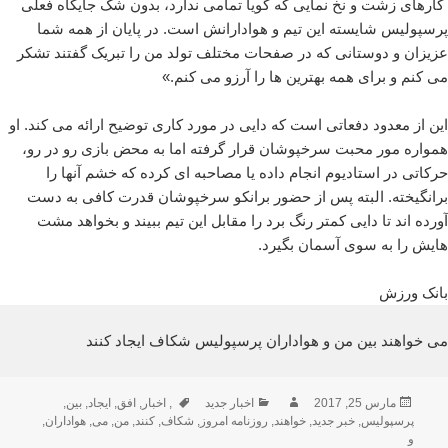
کارهای زشت و نخ نمایی که گویا تمامی ندارد، بدون شک جایگاه فعلی
پرسپولیس شایسته این تیم و هوادارانش است. در پایان از همه شما
عزیزان و دوستانی که در صفحات مختلف تولد من را تبریک گفتند تشکر
می کنم و برای همه بهترین ها را آرزو می کنم
.
»
این از معدود دفعاتی است که دایی در مورد کاری توضیح ارائه می کند. او
همواره مور محبت سرخپوشان قرار گرفته اما به محض بازی رو در رو،
حرکاتی در استادیوم انجام داده یا مصاحبه ای کرده که خشم آنها را
برانگیخته. البته پس از حضور برانکو سرخپوشان قدرت کافی به دست
آورده اند تا دایی کمتر رنگ برد را مقابل این تیم ببیند و بخواهد مشت
هایش را به سوی آسمان بگیرد.
بانک ورزش
می خواهند بین من و هواداران پرسپولیس شکاف ایجاد کنند
ارسال
نویسنده
دسته‌ها
برچسب‌ها
مارس 25, 2017
اخبار جدید
,
اخبار
,
افق
,
ایجاد
,
بین
,
شده
پرسپولیس
,
خبر جدید
,
خواهند
,
روزنامه امروز
,
شکاف
,
کنند
,
من
,
می
,
هواداران
,
در
و