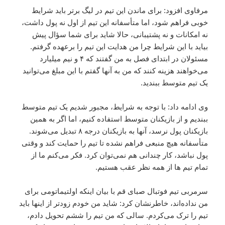
مرفاوی افزود: برای ماندن این تیم در لیگ برتر باید شرایط
خوبی فراهم شود، اما متأسفانه این تیم از اول نه پول داشت،
نه امکانات و نه پشتیبانی، حالا شاید برای شما سؤال پیش
بیاید با این شرایط چرا من هدایت این تیم را برعهده گرفتم.
مسئولان در ابتدای فصل به من گفتند که ۴ و نیم میلیارد
می‌خواهند هزینه کنند که من به آنها گفتم با این مبلغ می‌توانید
یک تیم متوسط ببندید.
وی ادامه داد: با توجه به شرایط،‌ مجبور شدیم یک تیم متوسط
ببندیم و از بازیکنان متوسط استفاده کنیم، اما اگر به همین
بازیکنان پول نرسد، آنها به بازیکنان درجه ۸ تبدیل می‌شوند.
متأسفانه هیچ منبعی فراهم نشده تا تیم را حمایت کند و وقتی
پول نباشد، کار چندانی هم نمی‌توان کرد. فکر می‌کنم ما از
تمام تیم ها از همه نظر عقب هستیم.
سرمربی تیم فوتبال صبای قم با بیان اینکه اولتیماتومی برای
من نداده‌اند، خاطرنشان کرد: شاید من خودم زودتر از اینها باید
تیم را ترک می‌کردم. سالی که من تیم را ششم تحویل دادم،