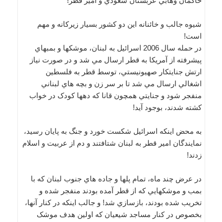
حاکمان وهابي عربستان سعودي و امير قطر!
شيوه جالب و خائنانه اين دو کشور بسيار زيرکانه و مهم
است!
در حمله سال 2006 اسرائيل به لبنان، موشکها و بمبهاي
پيشرفته از آمريکا به قطر ارسال مي شد و در صورت نياز
ارتش جنايتکار صهيونيستي، توسط قطر به فلسطين
اشغالي ارسال مي شد تا بر سر زن و بچه هاي لبناني
منفجر شود و جنايتي همچون قانا که دهها کودک در خواب
کشته شدند، بوجود آيد!
به محض اينکه اسرائيل شکست خورد و جنگ به پايان رسيد،
نمايندگان امير قطر به لبنان شتافتند و دم از عربيت و اسلام
زدند!
در عرض چند ماه، تمام پلها و جاده هاي جنوب لبنان که با
بمب و موشکهايي که از قطر آمده بودند منفجر شده و
تخريب شده بودند، بازسازي شد! و جالب اينکه در کنار آنها،
بخصوص در کنار مساجد شيعيان که اولين هدف موشک