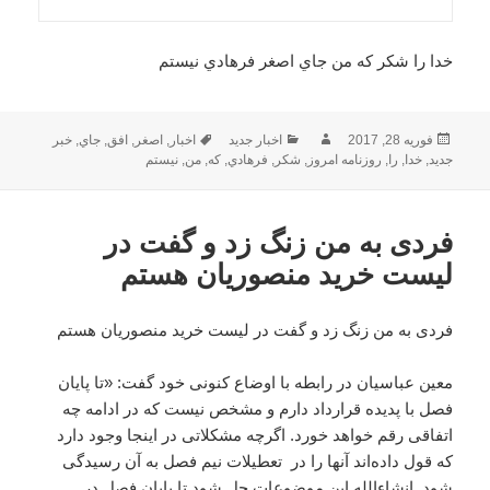
خدا را شکر که من جاي اصغر فرهادي نيستم
ارسال
نویسنده
دسته‌ها
برچسب‌ها
فوریه 28, 2017
اخبار جدید
اخبار
,
اصغر
,
افق
,
جاي
,
خبر
شده
جدید
,
خدا
,
را
,
روزنامه امروز
,
شکر
,
فرهادي
,
که
,
من
,
نيستم
در
فردی به من زنگ زد و گفت در
لیست خرید منصوریان هستم
فردی به من زنگ زد و گفت در لیست خرید منصوریان هستم
معین عباسیان در رابطه با اوضاع کنونی خود گفت: «تا پایان
فصل با پدیده قرارداد دارم و مشخص نیست که در ادامه چه
اتفاقی رقم خواهد خورد. اگرچه مشکلاتی در اینجا وجود دارد
که قول داده‌اند آنها را در تعطیلات نیم فصل به آن رسیدگی
شود. ان‎شاءالله این موضوعات حل شود تا پایان فصل در