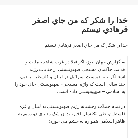
خدا را شکر که من جاي اصغر
فرهادي نيستم
خدا را شکر که من جاي اصغر فرهادي نيستم
به گزارش جهان نیوز، اگر قبلا در غرب شاهد حمايت و
هدايت حاکمان مسيحي صهيونيستي از جنايات رژيم
اشغالگر و نژادپرست اسرائيل در لبنان و فلسطين بوديم،
چند سالي است که واژه مسيحي- صهيونيستي جاي خود را
به اسلامي – صهيونيستي داده است.
در تمام حملات وحشيانه رژيم صهيونيستي به لبنان و غزه
فلسطين، طي 30 سال اخير، بدون شک رد پاي دو رژيم به
ظاهر اسلامي همواره به چشم مي خورد: