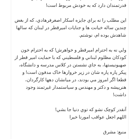
قدرتمندان دارد که به خودش مربوط است!
اين مطلب را نه براي جايزه اسکار اصغرفرهادي، که از بغض
چندين ساله خيانت ها و جنايات اميرقطر در لبنان که سالها
شاهدش بوده ام، نوشتم.
ولي نه به احترام اميرقطر و خواهرش! که به احترام خون
کودکان مظلوم لبناني و فلسطيني که با حمايت امير قطر از
صهيونيستها، به جاي نشستن در کلاس مدرسه و دانشگاه،
پيکر پاره پاره شان در زير خروارها خاک مدفون است! و
قطعا اگر امروز مي بودند، در ميانشان دهها کارگردان،
هنرپيشه و دکتر و مهندس و سياستمدار غيرتمند وجود
داشت!
آنقدر کوچک نشو که توي دنيا جا بشي!
اللهم اجعل عواقب امورنا خيرا
منبع: مشرق