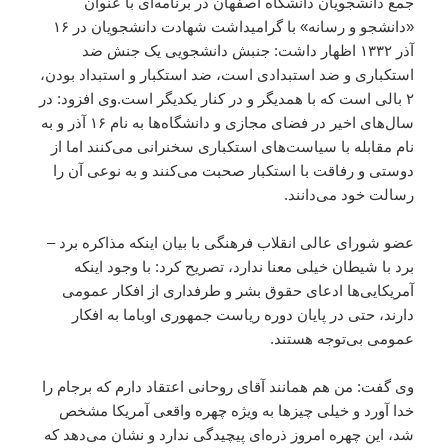
جمع دانشجویان دانشگاه اصفهان در برنامه‌ای با عنوان
«دانشجو و رسانه» با گرامیداشت شهادت دانشجویان در ۱۶
آذر ۱۳۳۲ اظهار داشت: جنبش دانشجویی یک جنش ضد
استکباری و ضد استبدادی است، ضد استکبار و استبداد بودن،
۲ بالی است که با همدیگر و در کنار یکدیگر است.وی افزود: در
سال‌های اخیر در فضای مجازی و دانشگاه‌ها به نام ۱۶ آذر و به
نام مقابله با سیاست‌های استکباری سخنرانی می‌کنند اما از
دوستی و رفاقت با استکبار صحبت می‌کنند و به نوعی آن را
رسالت خود می‌دانند.
عضو شورای عالی انقلاب فرهنگی با بیان اینکه مذاکره برد –
برد با شیطان خیلی معنا ندارد، تصریح کرد: با وجود اینکه
آمریکایی‌ها ادعای حقوق بشر و طرفداری از افکار عمومی
دارند، حتی در پایان دوره ریاست جمهوری اوباما به افکار
عمومی بی‌توجه هستند.
وی گفت: من هم همانند آقای روحانی اعتقاد دارم که برجام را
خدا آورد و خیلی چیزها به ویژه چهره واقعی آمریکا مشخص
شد، این چهره‌ امروز ذره‌ای پیچیدگی ندارد و نشان می‌دهد که