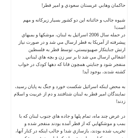
حاکمان وهابي عربستان سعودي و امير قطر!
شيوه جالب و خائنانه اين دو کشور بسيار زيرکانه و مهم
است!
در حمله سال 2006 اسرائيل به لبنان، موشکها و بمبهاي
پيشرفته از آمريکا به قطر ارسال مي شد و در صورت نياز
ارتش جنايتکار صهيونيستي، توسط قطر به فلسطين
اشغالي ارسال مي شد تا بر سر زن و بچه هاي لبناني
منفجر شود و جنايتي همچون قانا که دهها کودک در خواب
کشته شدند، بوجود آيد!
به محض اينکه اسرائيل شکست خورد و جنگ به پايان رسيد،
نمايندگان امير قطر به لبنان شتافتند و دم از عربيت و اسلام
زدند!
در عرض چند ماه، تمام پلها و جاده هاي جنوب لبنان که با
بمب و موشکهايي که از قطر آمده بودند منفجر شده و
تخريب شده بودند، بازسازي شد! و جالب اينکه در کنار آنها،