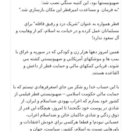
صهيونيستها بود، اين کتيبه سنگي نصب شد:
“به فرمان و مساعدت اميرقطر اين مکان بازسازي شد.”
قطر همواره به عنوان “شريک دزد و رفيق قافله” براي
مسلمانان عمل کرده و در خيانت به اسلام، کم از وهابيت و
آل سعود ندارد!
همين امروز دهها هزار زن و کودکي که در سوريه و عراق با
بمب ها و موشکهاي آمريکايي و صهيونيستي کشته مي
شوند، قرباني کمکهاي مالي و حمايت قطر از داعش و
القاعده هستند.
با اين حساب خدا رو شکر من جاي اصغرفرهادي نيستم که با
حمايت مالي حکومت اسلامي – صهيونيستي قطر فيلمي از
کشور خود بسازم که اعراب يهودي ضداسلام و ايران، از
شادي در پوست خود نگنجند! تا امروز، هيچگاه اين قدر از
ذوق زدگي و شادي حاکمان خائن و ضداسلام اعراب،
عصباني نبودم! و قطعا هرکسي براي خودش اعتقادات و
باورهايي نسبت به اسلام، کشور، سياست، جهان و