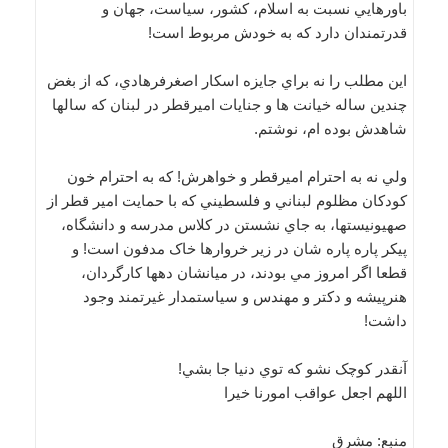
باورهايي نسبت به اسلام، کشور، سياست، جهان و
قدرتمندان دارد که به خودش مربوط است!
اين مطلب را نه براي جايزه اسکار اصغرفرهادي، که از بغض
چندين ساله خيانت ها و جنايات اميرقطر در لبنان که سالها
شاهدش بوده ام، نوشتم.
ولي نه به احترام اميرقطر و خواهرش! که به احترام خون
کودکان مظلوم لبناني و فلسطيني که با حمايت امير قطر از
صهيونيستها، به جاي نشستن در کلاس مدرسه و دانشگاه،
پيکر پاره پاره شان در زير خروارها خاک مدفون است! و
قطعا اگر امروز مي بودند، در ميانشان دهها کارگردان،
هنرپيشه و دکتر و مهندس و سياستمدار غيرتمند وجود
داشت!
آنقدر کوچک نشو که توي دنيا جا بشي!
اللهم اجعل عواقب امورنا خيرا
منبع: مشرق