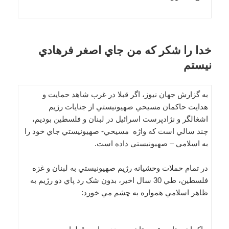
خدا را شکر که من جاي اصغر فرهادي
نيستم
به گزارش جهان نیوز، اگر قبلا در غرب شاهد حمايت و
هدايت حاکمان مسيحي صهيونيستي از جنايات رژيم
اشغالگر و نژادپرست اسرائيل در لبنان و فلسطين بوديم،
چند سالي است که واژه مسيحي- صهيونيستي جاي خود را
به اسلامي – صهيونيستي داده است.
در تمام حملات وحشيانه رژيم صهيونيستي به لبنان و غزه
فلسطين، طي 30 سال اخير، بدون شک رد پاي دو رژيم به
ظاهر اسلامي همواره به چشم مي خورد: