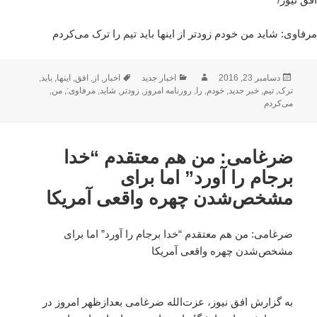
مرفاوی: شاید من خودم زودتر از اینها باید تیم را ترک می‌کردم
ارسال
نویسنده
دسته‌ها
برچسب‌ها
دسامبر 23, 2016
اخبار جدید
اخبار
,
از
,
افق
,
اینها
,
باید
,
شده
ترک
,
تیم
,
خبر جدید
,
خودم
,
را
,
روزنامه امروز
,
زودتر
,
شاید
,
مرفاوی:
,
من
,
در
می‌کردم
ضرغامی: من هم معتقدم “خدا
برجام را آورد” اما برای
مشخص‌شدن چهره واقعی آمریکا
ضرغامی: من هم معتقدم “خدا برجام را آورد” اما برای
مشخص‌شدن چهره واقعی آمریکا
به گزارش افق نیوز، عزت‌الله ضرغامی بعدازظهر امروز در