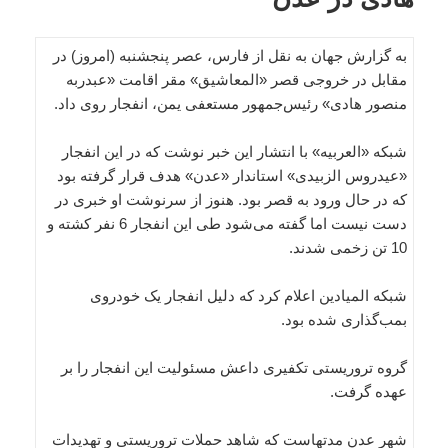
به گزارش جهان به نقل از فارس، عصر پنجشنبه (امروز) در
مقابل در خروجی قصر «المعاشیق» مقر اقامت «عبدربه
منصور هادی» رئیس‌جمهور مستعفی یمن، انفجار روی داد.
شبکه «العربیه» با انتشار این خبر نوشت که در این انفجار
«عیدروس الزبیدی» استاندار «عدن» هدف قرار گرفته بود
که در حال ورود به قصر بود. هنوز از سرنوشت او خبری در
دست نیست اما گفته می‌شود طی این انفجار 6 نفر کشته و
10 تن زخمی شدند.
شبکه المیادین اعلام کرد که دلیل انفجار یک خودروی
بمب‌گذاری شده بود.
گروه تروریستی تکفیری داعش مسئولیت این انفجار را بر
عهده گرفت.
شهر عدن مدتهاست که شاهد حملات تروریستی و تهدیدات