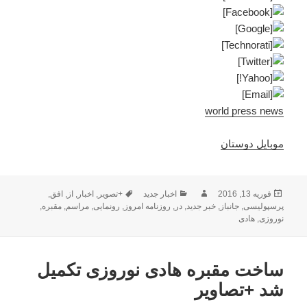
world press news
موبایل دوستان
ارسال
نویسنده
دسته‌ها
برچسب‌ها
فوریه 13, 2016
اخبار جدید
+تصویر
,
اخبار
,
از
,
افق
,
شده
پرسپولیسی
,
جانباز
,
خبر جدید
,
در
,
روزنامه امروز
,
رونمایی
,
مراسم
,
مقبره
,
در
نوروزی
,
هادی
ساخت مقبره هادی نوروزی تکمیل
شد +تصاویر