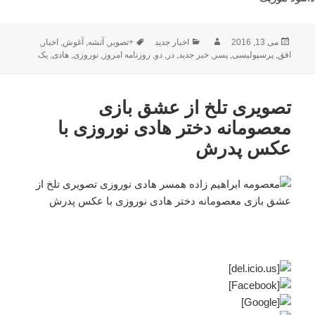
ارسال
نویسنده
دسته‌ها
برچسب‌ها
می 13, 2016
اخبار جدید
+تصویر
,
آتشه
,
آغوش
,
اخبار
,
شده
افق
,
پرسپولیسی
,
پسر
,
خبر جدید
,
در
,
دو
,
روزنامه امروز
,
نوروزی
,
هادی
,
یک
در
تصویری تلخ از عشق بازی
معصومانه دختر هادی نوروزی با
عکس پدرش