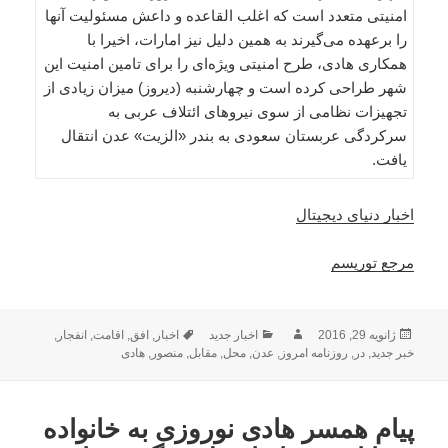
امنیتی متعدد است که اغلب القاعده و داعش مسئولیت آنها
را برعهده می‌گیرند به همین دلیل نیز امارات، اخیرا با
همکاری هادی، طرح امنیتی ویژه‌ای را برای تامین امنیت این
شهر طراحی کرده است و چهارشنبه (دیروز) میزان زیادی از
تجهیزات نظامی از سوی نیروهای ائتلاف عربی به
سرکردگی عربستان سعودی به بندر «الزیت» عدن انتقال
یافت.
اخبار دنیای دیجیتال
مرجع توریسم
ارسال
نویسنده
دسته‌ها
برچسب‌ها
ژانویه 29, 2016
اخبار جدید
اخبار
,
افق
,
اقامت
,
انفجار
,
شده
خبر جدید
,
در
,
روزنامه امروز
,
عدن
,
محل
,
مقابل
,
منصور
,
هادی
در
پیام همسر هادی نوروزی به خانواده