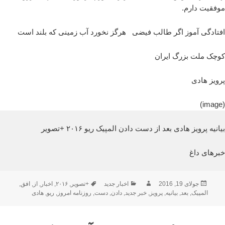
موفقیت دارم.
افتادگی آموز اگر طالب فیضی هرگز نخورد آب زمینی که بلند است
کوچک ملت بزرگ ایران
پرویز هادی
(image)
بیانیه پرویز هادی بعد از دست دادن المپیک ریو ۲۰۱۶ +تصویر
خبرهای داغ
ارسال
نویسنده
دسته‌ها
برچسب‌ها
جولای 19, 2016
اخبار جدید
+تصویر
,
۲۰۱۶
,
اخبار
,
از
,
افق
,
شده
المپیک
,
بعد
,
بیانیه
,
پرویز
,
خبر جدید
,
دادن
,
دست
,
روزنامه امروز
,
ریو
,
هادی
در