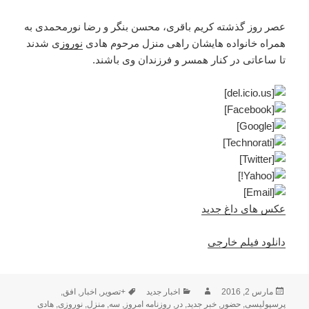
عصر روز گذشته کریم باقری، محسن بنگر و رضا نورمحمدی به
همراه خانواده هایشان راهی منزل مرحوم هادی
نوروز
ی شدند
تا ساعاتی در کنار همسر و فرزندان وی باشند.
عکس های داغ جدید
دانلود فیلم خارجی
ارسال
نویسنده
دسته‌ها
برچسب‌ها
مارس 2, 2016
اخبار جدید
+تصویر
,
اخبار
,
افق
,
شده
پرسپولیسی
,
حضور
,
خبر جدید
,
در
,
روزنامه امروز
,
سه
,
منزل
,
نوروزی
,
هادی