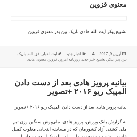
معنوی قزوین
تشییع پیکر آیت الله هادی باریک بین پدر معنوی قزوین
ارسال
نویسنده
دسته‌ها
برچسب‌ها
آوریل 9, 2017
اخبار جدید
آیت
,
اخبار
,
افق
,
الله
,
باریک
,
شده
بین
,
پدر
,
پیکر
,
تشییع
,
خبر جدید
,
روزنامه امروز
,
قزوین
,
معنوی
,
هادی
در
بیانیه پرویز هادی بعد از دست دادن
المپیک ریو ۲۰۱۶ +تصویر
بیانیه پرویز هادی بعد از دست دادن المپیک ریو ۲۰۱۶ +تصویر
به گزارش بانک ورزش، پرویز هادی، ملی‌پوش سنگین وزن تیم
ملی کشتی آزاد کشورمان که در مسابقه انتخابی مغلوب کمیل
قاسمی شد و دوبنده تیم ملی را در المپیک از دست داد با