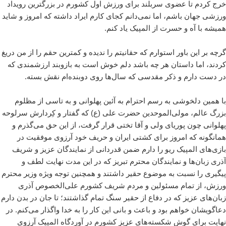
خرج کردم تا عضوی سربلند برای ورزش اول کشورم در بزرگترین رویداد
ورزشی جهان باشم، اما نمی‌دانم کجای کارم ایراد داشته که امروز و شاید
همیشه با آه و حسرت از المپیک یاد کنم.
گرچه بر این باور استوارم که حقانیتم را ندیده و کمترین حقم را از من دریغ
کردند، اما داستان هر چه باشد دلم خوش است به بازوبند ارزشمندی که
در دست دارم و ذکر مقدسی که سال‌ها روی دوبنده‌ام نقش بسته.
با همین دلخوشی به رسم احترام به آئین پهلوانی و به تاسی از مظلوم
بزرگ عالم، مولی‌الموحدین حضرت علی (ع) که گفتار و کِردارش سرلوحه
پهلوانی چون پوریای ولی و آقا تختی قرار گرفت، از این حق می‌گذرم و
همانگونه که امروز برای کشتی ایران و حریف خود آرزوی موفقیت در
بازی‌های المپیک ریو را دارم ضمن قدردانی از نمایندگان عزیز و شریف
آذری‌ زبان‌ها و نمایندگان محترم تبریز که در این مدت نهایت لطف و
پیگیری را نسبت به موضوع حقیر داشتند و همچنین توجه ویژه وزیر محترم
ورزش، از تمام مسئولین و مردم شریف کشورم علی‌الخصوص آذری
زبان‌های عزیز که در دفاع از حقیر سنگ تمام گذاشتند؛ تا جان در بدن دارم
دعاگویشان خواهم بود و باعث و بانی این کار را به خدا واگذار می‌کنم. در
نهایت برای گوش شکسته‌های عزیز کشورم در آوردگاه المپیک آرزوی