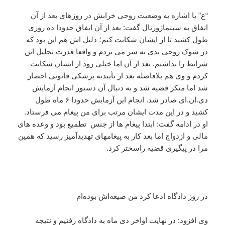
“ع” با اشاره به وضعیت روحی خرابش در روزهای بعد از آن
اتفاق به سینماژورنال گفت: بعد از آن اتفاق حدودا ده روزی
طول کشید تا از ایشان شکایت کنم؛ دلیل اش هم این بود که
در شوک روحی بدی به سر می بردم و واقعا قدرت تحلیل این
شرایط را نداشتم. بعد از آن اما خیلی زود از ایشان شکایت
کردم و وی هم بلافاصله بعد از تأییدیه پزشکی قانونی احضار
شد اما منکر قضیه شد و به دنبال آن دستور انجام آزمایش
دی.ان.ای صادر شد. انجام این آزمایش حدودا ۶ ماه طول
کشید و در این مدت ایشان مرتب برای من پیغام می فرستاد.
او در ادامه گفت: ابتدا پیغام ها از جنس تطمیع بود و وعده های
مالی و ازدواج اما بعد کار به پیغامهای تهدیدآمیز رسید که همین
مرا در پیگیری قضیه راسختر کرد.
در روز دادگاه ادعا کرد من صیغه‌اش بوده‌ام
وی افزود: در نهایت اواخر دی ماه به دادگاه رفتیم و نتیجه