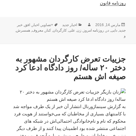
روزنامه قانون
ارسال
نویسنده
دسته‌ها
برچسب‌ها
مارس 14, 2016
اخبار جدید
+تصاویر
,
اخبار
,
افق
,
خبر
شده
جدید
,
دایی
,
در
,
روزنامه امروز
,
زن
,
علی
,
کارگردان
,
کنار
,
معروف
,
همسرش
,
در
و
جزییات تعرض کارگردان مشهور به
دختر ۲۰ ساله/ روز دادگاه ادعا کرد
صیغه اش هستم
به گزارش سینماژورنال انتشار آن خبر از یک طرف مواجه شد
با کامنتهای بسیاری از مخاطبان که می‌خواستند از هویت فرد
محکوم که نام و نام‌خانوادگی احتمالی‌اش در شبکه های
اجتماعی منتشر شده بود اطمینان پیدا کنند و از طرف دیگر
نیز برخی مخاطبان به طرح پرسش درباره آنچه فریب دختر