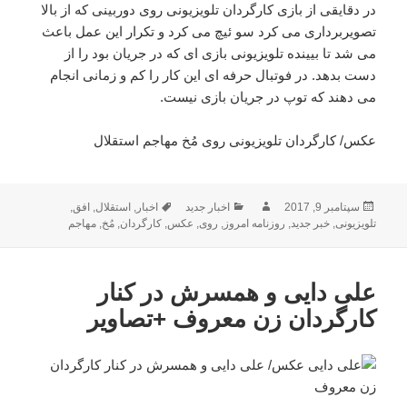
در دقایقی از بازی کارگردان تلویزیونی روی دوربینی که از بالا
تصویربرداری می کرد سو ئیچ می کرد و تکرار این عمل باعث
می شد تا بیینده تلویزیونی بازی ای که در جریان بود را از
دست بدهد. در فوتبال حرفه ای این کار را کم و زمانی انجام
می دهند که توپ در جریان بازی نیست.
عکس/ کارگردان تلویزیونی روی مُخ مهاجم استقلال
ارسال
نویسنده
دسته‌ها
برچسب‌ها
سپتامبر 9, 2017
اخبار جدید
اخبار
,
استقلال
,
افق
,
شده
تلویزیونی
,
خبر جدید
,
روزنامه امروز
,
روی
,
عکس
,
کارگردان
,
مُخ
,
مهاجم
در
علی دایی و همسرش در کنار
کارگردان زن معروف +تصاویر