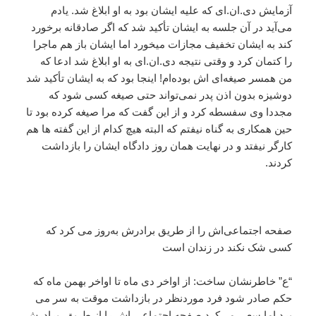
آزمایش دی.ان.ای که علیه ایشان بود به او ابلاغ شد. یادم
می‌آید در آن جلسه به ایشان تأکید شد که اگر صادقانه برخورد
کند به ایشان تخفیف مجازات میخورد اما ایشان باز هم ماجرا
را کتمان کرد و وقتی نتیجه دی.ان.ای به او ابلاغ شد ادعا که
من همسر صیغه‌ای اش بوده‌ام! اینجا بود که به ایشان تأکید شد
دوشیزه بدون اذن پدر نمی‌تواند حتی صیغه کسی شود که
مجددا وی سفسطه کرد و از این گفت که مرا صیغه کرده بود تا
حین همکاری به گناه نیفتم که البته هیچ کدام از این گفته ها هم
کارگر نیفتد و در نهایت همان روز دادگاه ایشان را بازداشت
کردند.
صفحه اجتماعی‌اش را از طریق برادرش به‌روز می کرد که
کسی شک نکند در زندان است
“ع” خاطرنشان ساخت: از اواخر دی ماه تا اواخر بهمن ماه که
حکم صادر شود فرد موردنظر در بازداشت موقت به سر می
برد اما سعی می‌کرد صفحه اجتماعی اش را از طریق برادرش