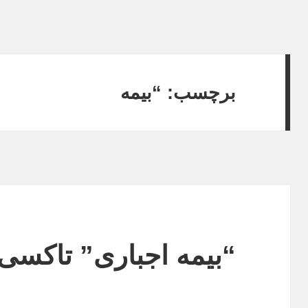
برچسب:
“بیمه
“بیمه اجباری” تاکسی‌