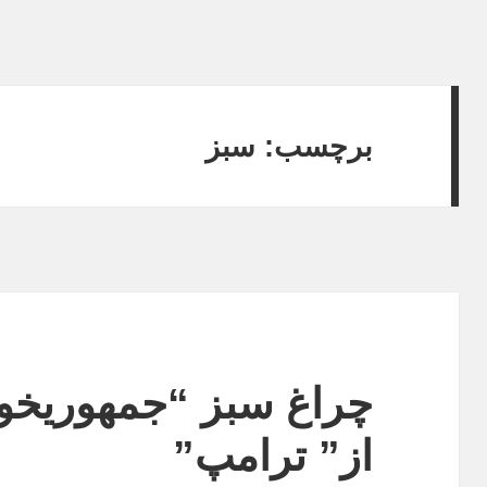
برچسب:
سبز
چراغ سبز “جمهوریخوا
از” ترامپ”