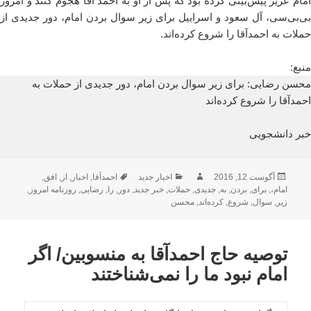
امام عزیز پیش‌بینی کرده بود که پس از او به احمد آقا هجوم کنند و امروز
بی‌بی‌سی، آل سعود و اسراییل برای زیر سوال بردن امام، دور جدیدی از
حملات به احمدآقا را شروع کرده‌اند.
منبع:
محسن رضایی: برای زیر سوال بردن امام، دور جدیدی از حملات به
احمدآقا را شروع کرده‌اند
خبر دانشجویی
ارسال
نویسنده
دسته‌ها
برچسب‌ها
آگوست 12, 2016
اخبار جدید
احمدآقا
,
اخبار
,
از
,
افق
,
شده
امام،
,
برای
,
بردن
,
به
,
جدیدی
,
حملات
,
خبر جدید
,
دور
,
را
,
رضایی
,
روزنامه امروز
,
در
زیر
,
سوال
,
شروع
,
کرده‌اند
,
محسن
توصیه حاج احمدآقا به منسوبین/ اگر
امام نبود ما را نمی‌شناختند