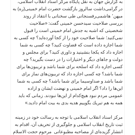
به گزارش جهان به نقل پایگاه مرکز اسناد انقلاب اسلامی،
در گرامی‌داشت سالروز بازگشت حضرت امام خمینی(ره) به
میهن٬ هاشمی‌رفسنجانی طی سخنانی با انتقاد از روند
بررسی صلاحیت سیدحسن خمینی گفت: «صلاحیت
شخصیتی كه اشبه به جدش امام خمینی است را قبول
نمی‌كنید؛ شما صلاحیت خود را از كجا آورده‌اید؟ چه كسی به
شما اجازه داده است كه قضاوت كنید؟ چه كسی به شما
اجازه داد كه یكجا بنشینید و داوری كنید؟ برای مجلس و
دولت و جاهای دیگر و اختیارات را در دست بگیرید؟ چه
كسی اجازه داد كه اسلحه برای شما باشد و تریبون‌ها برای
شما باشد؟ چه كسی اجازه داد كه تربیون‌های نماز برای
شما باشد و صداوسیما برای شما باشد؟ چه كسی به شما
این‌ها را داد؟ اگر امام خمینی و نهضت ایشان و اراده
عمومی مردم نبود هیچ‌كدام از این‌ها نبودند. زمانی كه باید
همه به هم تبریك بگوییم هدیه بدی به بیت امام دادید.»
مركز اسناد انقلاب اسلامی با توجه به رسالت خود در زمینه
ثبت تاریخ انقلاب اسلامی و جلوگیری از تحریف آن، اقدام به
انتشار گزیده‌ای از مصاحبه مطبوعاتی مرحوم حجت الاسلام