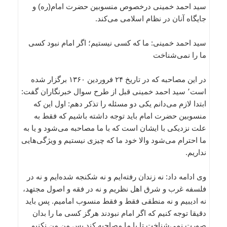
سید احمد خمینی درخصوص منسوبین حضرت امام(ره) و
جایگاه آنان در نظام اسلامی می‌كند.
سید احمد خمینی: ما كه كسی نیستیم؛ اگر امام نبود كسی
ما را نمی‌شناخت
در این مصاحبه كه در تاریخ ۲۴ فروردین ۱۳۶۰ برگزار شده
است٬ سید احمد خمینی قبل از طرح سوال خبرنگاران گفت:
ابتدا لازم می‌دانم یكی دو مسئله را تذكر دهم: اول این كه
منسوبین حضرت امام باید توجه داشته باشیم كه فقط به
علت نزدیكی با ایشان است كه با ما مصاحبه می‌شود و یا به
ما احترام می‌شود والا خود ما كه چیزی نیستیم و ویژگی‌هایی
نداریم.
وی ادامه داد: نه زندان رفته‌ایم و نه شكنجه شده‌ایم و نه در
فلسفه غرب و شرق اهل نظریم و نه در فقه و اصول مجتهد،
نه ادیبیم و نه منطقی فقط و فقط منسوب امامیم. پس باید
دقیقا توجه كنیم كه اگر امام نبودند هرگز كسی ما را بدان
صورت نمی‌شناخت تا با ما مصاحبه كند پس من من نكنیم