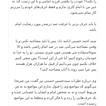
را بكند!؟ خودت را بكشی فرزند امامی و با این ژست كه: نه
خیر من با امام كاری ندارم و فقط حرف‌های خودم را می‌زنم
كار تمام نمی‌شود.
یا باید حرف نزنی یا حرفت صد درصدر مورد رضایت امام
باشد
سید احمد خمینی ادامه داد: پس یا باید مصاحبه نكنی و یا
وقتی مصاحبه می‌كنی صد در صد امام راضی باشد و الا
سوء‌استفاده چی هستی چون چیزی نیستی. تو را به خدا به
خودمان رجوع كنیم: آیا غیر از این است!؟ پس سعی كنیم
خلاف نكنیم چون می‌دانیم از قبیل ما هزاران هزار هستند
پس چرا نمی روند با آنان مصاحبه كنند؟
وی درباره نظرات سیدحسین خمینی نیز گفت: من صریحا
می‌گویم كه مواضع وی را قبول ندارم این مواضع نه به من
مربوط است و نه به شخص امام و ایشان یا عصبانی شده و
یك حرف‌هایی را زده و یا فكر كرده و منطقا به این مواضع
رسیده است.