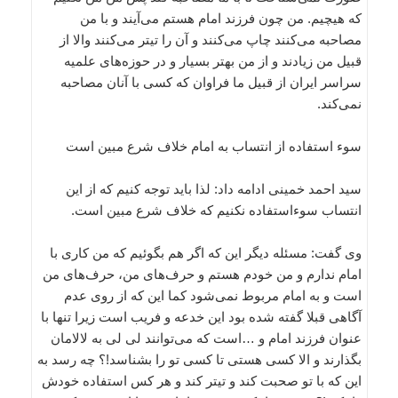
كه هیچیم. من چون فرزند امام هستم می‌آیند و با من
مصاحبه می‌كنند چاپ می‌كنند و آن را تیتر می‌كنند والا از
قبیل من زیادند و از من بهتر بسیار و در حوزه‌های علمیه
سراسر ایران از قبیل ما فراوان كه كسی با آنان مصاحبه
نمی‌كند.
سوء استفاده از انتساب به امام خلاف شرع مبین است
سید احمد خمینی ادامه داد: لذا باید توجه كنیم كه از این
انتساب سوء‌استفاده نكنیم كه خلاف شرع مبین است.
وی گفت: مسئله دیگر این كه اگر هم بگوئیم كه من كاری با
امام ندارم و من خودم هستم و حرف‌های من، حرف‌های من
است و به امام مربوط نمی‌شود كما این كه از روی عدم
آگاهی قبلا گفته شده بود این خدعه و فریب است زیرا تنها با
عنوان فرزند امام و …است كه می‌توانند لی لی به لالامان
بگذارند و الا كسی هستی تا كسی تو را بشناسد!؟ چه رسد به
این كه با تو صحبت كند و تیتر كند و هر كس استفاده خودش