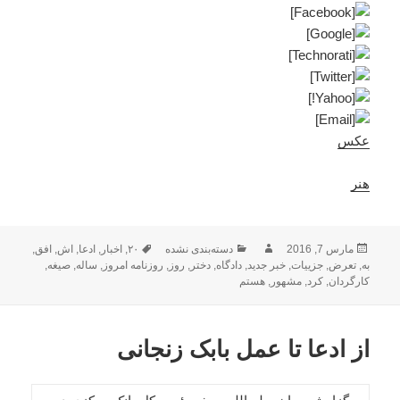
عکس
هنر
ارسال
نویسنده
دسته‌ها
برچسب‌ها
مارس 7, 2016
دسته‌بندی نشده
۲۰
,
اخبار
,
ادعا
,
اش
,
افق
,
شده
به
,
تعرض
,
جزییات
,
خبر جدید
,
دادگاه
,
دختر
,
روز
,
روزنامه امروز
,
ساله
,
صیغه
,
در
کارگردان
,
کرد
,
مشهور
,
هستم
از ادعا تا عمل بابک زنجانی