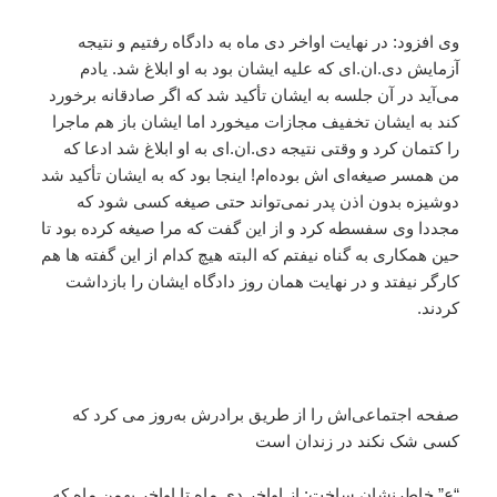
وی افزود: در نهایت اواخر دی ماه به دادگاه رفتیم و نتیجه
آزمایش دی.ان.ای که علیه ایشان بود به او ابلاغ شد. یادم
می‌آید در آن جلسه به ایشان تأکید شد که اگر صادقانه برخورد
کند به ایشان تخفیف مجازات میخورد اما ایشان باز هم ماجرا
را کتمان کرد و وقتی نتیجه دی.ان.ای به او ابلاغ شد ادعا که
من همسر صیغه‌ای اش بوده‌ام! اینجا بود که به ایشان تأکید شد
دوشیزه بدون اذن پدر نمی‌تواند حتی صیغه کسی شود که
مجددا وی سفسطه کرد و از این گفت که مرا صیغه کرده بود تا
حین همکاری به گناه نیفتم که البته هیچ کدام از این گفته ها هم
کارگر نیفتد و در نهایت همان روز دادگاه ایشان را بازداشت
کردند.
صفحه اجتماعی‌اش را از طریق برادرش به‌روز می کرد که
کسی شک نکند در زندان است
“ع” خاطرنشان ساخت: از اواخر دی ماه تا اواخر بهمن ماه که