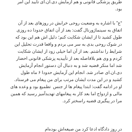
طریق پزشکی قانونی و هم آزمایش دی.ان.ای تأیید این امر
بود.
“ع” با اشاره به وضعیت روحی خرابش در روزهای بعد از آن
اتفاق به سینماژورنال گفت: بعد از آن اتفاق حدودا ده روزی
طول کشید تا از ایشان شکایت کنم؛ دلیل اش هم این بود که
در شوک روحی بدی به سر می بردم و واقعا قدرت تحلیل این
شرایط را نداشتم. بعد از آن اما خیلی زود از ایشان شکایت
کردم و وی هم بلافاصله بعد از تأییدیه پزشکی قانونی احضار
شد اما منکر قضیه شد و به دنبال آن دستور انجام آزمایش
دی.ان.ای صادر شد. انجام این آزمایش حدودا ۶ ماه طول
کشید و در این مدت ایشان مرتب برای من پیغام می فرستاد.
او در ادامه گفت: ابتدا پیغام ها از جنس تطمیع بود و وعده های
مالی و ازدواج اما بعد کار به پیغامهای تهدیدآمیز رسید که همین
مرا در پیگیری قضیه راسختر کرد.
در روز دادگاه ادعا کرد من صیغه‌اش بوده‌ام