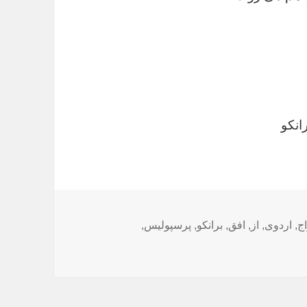
انکو
ج
,
اردوی
,
از
,
افق
,
برانکو
,
پرسپولیس
,