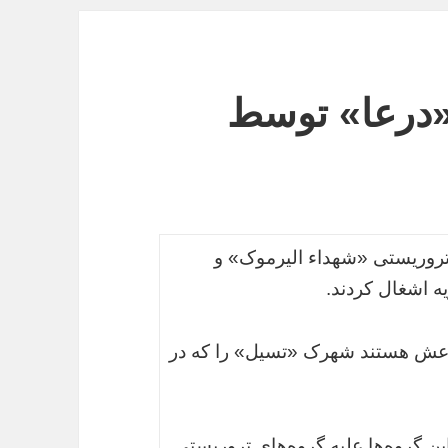
درعا» توسط
تروریستی «شهداء الیرموک» و
 اشغال کردند.
 داعش هستند شهرک «تسیل» را که در
 گروه‌ها علیه گروه‌های تروریستی