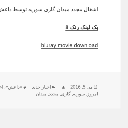
اشغال مجدد میدان گازی سوریه توسط داعش
بک لینک رنک 8
bluray movie download
ارسال
نویسنده
دسته‌ها
برچسب‌ها
می 5, 2016
اخبار جدید
«داعش»
,
اخ
شده
امروز
,
سوریه
,
گازی
,
مجدد
,
میدان
در