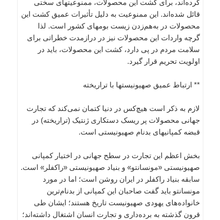
کرده‌اند، برای کشت این محصولات، ممنوعیتهای سختی
قائل شده‌اند. این ممنوعیت به دلیل تأثیرات عمیق کشت این
محصولات در به‌هم‌زدن زیست بومهای کشور است. لذا
گرچه واردات این محصولات نیز در درازمدت خطراتی برای
سلامت مردم در پی دارد، کشت این محصولات، باید در
اولویت تحریم قرار گیرد.
**‌ ارتباط عمیق صهیونیستها با تراریخته
لازم به ذکر است هیچ‌کس در دنیا کتمان نمی‌کند که تجارت
جهانی محصولات پر ریسک دستکاری ژنتیک (تراریخته) در
قبضه کمپانیهای بدنام صهیونیستی است.
بخش اعظم این تجارت در سطح جهانی در اختیار کمپانی
صهیونیستی «مونسانتو» و بنیاد صهیونیستی «راکفلر» است.
سابقه بنیاد راکفلر در ایران روشن است؛ اما در مورد
مونسانتو باید گفت صاحبان این کمپانی از بدنام‌ترین
خانواده‌های یهودی صهیونیست تاریخ هستند؛ ایشان طی
قرون گذشته به برده‌داری و تجارت انسان اشتغال داشته‌اند؛