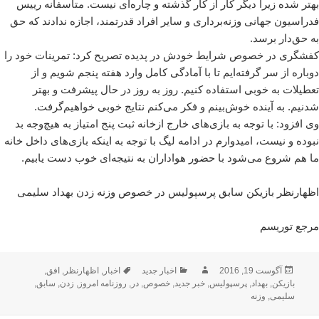
بهتر شده زیرا دیگر کار از کار گذشته و چاره‌ای نیست. متاسفانه رییس
فدراسیون جهانی وزنه‌برداری و سایر افراد قدرتمند، اجازه ندادند که حق
به حق‌دار برسد.
کفشگری در خصوص شرایط خودش در پدیده تصریح کرد: تمرینات خود را
دوباره از سر گرفته‌ایم تا با آمادگی کامل وارد هفته پنجم شویم و از
تعطیلات به خوبی استفاده کنیم. روز به روز در حال پیشرفت و بهتر
شدنیم. به آینده خوش‌بینم و فکر می‌کنم نتایج خوبی خواهیم‌گرفت.
وی افزود: با توجه به بازی‌های خارج ازخانه ثبت پنج امتیاز به هیچ‌وجه بد
نبوده و نیست، امیدوارم در ادامه لیگ با توجه به اینکه بازی‌های داخل خانه
ما هم شروع می‌شود با حضور هواداران به نتیجه‌ای خوب دست یابیم.
اظهارنظر بازیکن سابق پرسپولیس در خصوص وزنه زدن بهداد سلیمی
مرجع توریسم
ارسال
نویسنده
دسته‌ها
برچسب‌ها
آگوست 19, 2016
اخبار جدید
اخبار
,
اظهارنظر
,
افق
,
شده
بازیکن
,
بهداد
,
پرسپولیس
,
خبر جدید
,
خصوص
,
در
,
روزنامه امروز
,
زدن
,
سابق
,
در
سلیمی
,
وزنه