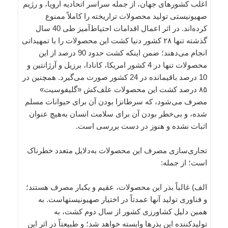
اغلب کشورهای جهان، از جمله سراسر اتحادیه اروپا، و رژیم
صهیونیستی تولید محصولات تراریخته را کاملاً ممنوع
کرده‌اند. در اثر اعمال اقدامات احتیاط‌آمیز طی 40 سال
گذشته تنها ٢٨ کشور دنیا کشت این محصولات را با تمهیداتی
انجام می‌دهند؛ ضمن اینکه کشت حدود 90 درصد از این
محصولات تنها در 4 کشور امریکا، کانادا، برزیل و آرژانتین و
10 درصد باقیمانده در 24 کشور صورت می‌گیرد. همچنین در
٨٥ درصد کشت این محصولات علف‌کش «گلیفوسیت»
مصرف می‌شود، که سرطانزا بودن آن برای حیوانات مسلم
شده، و بی‌خطر بودن آن برای سلامت انسان به‌هیچ عنوان
اثبات نشده و هنوز در دست بررسی است.
تجاری‌سازی مصرف این محصولات به‌دلایل متعدد خطرناک
است؛ از جمله:
الف) غالباً بذر این محصولات، عقیم و یکبار مصرف هستند؛
و فناوری تولید آنها عمدتاً در اختیار صهیونیستهاست. به
همین دلیل کشاورزی کشور از سال دوم کشت، به
تولیدکننده این بذرها وابسته خواهد شد؛ و طبیعتاً در اثر این