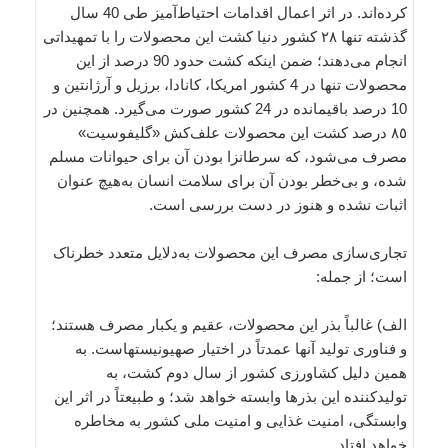
کرده‌اند. در اثر اعمال اقدامات احتیاط‌آمیز طی 40 سال
گذشته تنها ٢٨ کشور دنیا کشت این محصولات را با تمهیداتی
انجام می‌دهند؛ ضمن اینکه کشت حدود 90 درصد از این
محصولات تنها در 4 کشور امریکا، کانادا، برزیل و آرژانتین و
10 درصد باقیمانده در 24 کشور صورت می‌گیرد. همچنین در
٨٥ درصد کشت این محصولات علف‌کش «گلیفوسیت»
مصرف می‌شود، که سرطانزا بودن آن برای حیوانات مسلم
شده، و بی‌خطر بودن آن برای سلامت انسان به‌هیچ عنوان
اثبات نشده و هنوز در دست بررسی است.
تجاری‌سازی مصرف این محصولات به‌دلایل متعدد خطرناک
است؛ از جمله:
الف) غالباً بذر این محصولات، عقیم و یکبار مصرف هستند؛
و فناوری تولید آنها عمدتاً در اختیار صهیونیستهاست. به
همین دلیل کشاورزی کشور از سال دوم کشت، به
تولیدکننده این بذرها وابسته خواهد شد؛ و طبیعتاً در اثر این
وابستگی، امنیت غذایی و امنیت ملی کشور به مخاطره
خواهد افتاد.