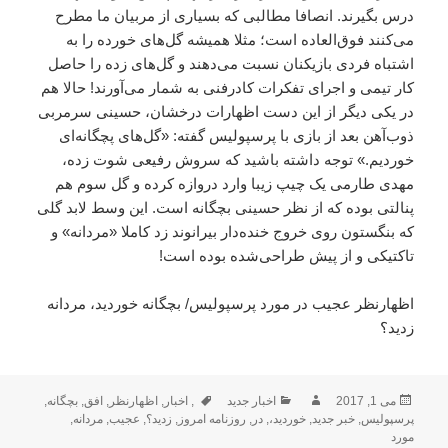
درس بگیرند. انصافا مطالبی که بسیاری از مربیان ما مطرح
می‌کنند فوق‌العاده است؛ مثلا همیشه گل‌های خورده را به
اشتباه فردی بازیکنان نسبت می‌دهند و گل‌های زده را حاصل
کار تیمی و اجرای تفکرات کادرفنی به شمار می‌آورند! حالا هم
در یکی دیگر از این دست اظهارات درخشان، حسینی سرمربی
ذوب‌آهن بعد از بازی با پرسپولیس گفته: «گل‌های پچگانه‌ای
خوردیم.» توجه داشته باشید که سروش رفیعی شوت زده،
مهدی طارمی یک چیپ زیبا وارد دروازه کرده و گل سوم هم
پنالتی بوده که از نظر حسینی بچگانه است. این وسط لابد گلی
که بنگستون روی خروج خنده‌دار بیرانوند زد کاملا «مردانه» و
تاکتیکی و از پیش طراحی‌شده بوده است!
اظهارنظر عجیب در مورد پرسپولیس/ بچگانه خوردید، مردانه
زدید؟
ارسال
نویسنده
دسته‌ها
برچسب‌ها
می 1, 2017
اخبار جدید
,
اخبار
,
اظهارنظر
,
افق
,
بچگانه
,
شده
پرسپولیس
,
خبر جدید
,
خوردید،
,
در
,
روزنامه امروز
,
زدید؟
,
عجیب
,
مردانه
,
در
مورد