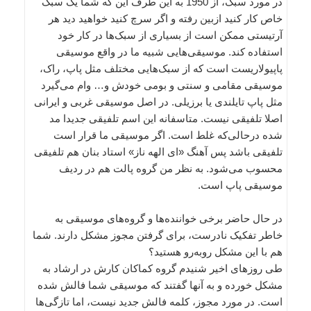
در مورد سبک، از 1950 به این طرف این که شما یک سبک
خاص کار کنید ازبین رفته و اگر سرچ کنید خواهید دید هر
آرتیستی ممکن است از بسیاری از سبک‌ها در کار خود
استفاده کند. موسیقی‌هایی شبیه ما در واقع موسیقی
پاپیولاریست است که از سبک‌هایی مختلف مثل پاپ، راک،
موسیقی مقامی و سنتی و بومی خودش و… وام می‌گیرد
مثل پاپ تایلندی یا برزیلی. در اصل موسیقی غربی و ایرانی
اصلا تلفیقی نیست. متاسفانه این اسم تلفیقی جدیدا مد
شده درحالی‌که غلط است. اگر موسیقی ما قرار است
تلفیقی باشد پس آهنگ «ای الهه ناز» استاد بنان هم تلفیقی
محسوب می‌شود. به نظر من گروه پالت هم در ردیف
موسیقی پاپ است.
در حال حاضر برخی خواننده‌ها و گروه‌های موسیقی به
خاطر تفکیک نادرست، برای گرفتن مجوز مشکل دارند. شما
هم با این مشکل روبه‌رو هستید؟
طی روزهای اخیر شنیدم گروه کماکان کارش در ارشاد به
مشکل خورده و به آنها گفتند که موسیقی شما فالش شده
است. در مورد مجوز، کلمه فالش جدید نیست، اما تاز‌گی‌ها