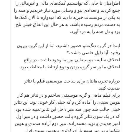
اطرافیان تا جایی که توانستیم کمک‌های مالی و غیرمالی را
جمع کردیم و تعدادی پتو و وسایل مورد نیاز خریدیم و همه را
به یکی از موسسات خیریه دادیم که امیدوارم تا الان کمک‌ها
به دست مردم رسیده باشد. به هر حال این اتفاق خیلی تلخ
بود و دل همه ‌را به درد آورد.
ابتدا در گروه دنگ‌شو حضور داشتید، اما از این گروه بیرون
رفتید. آیا دلیل خاصی داشت؟
اختلاف سلیقه‌‌ موسیقایی بین ما وجود داشت، در واقع
اختلاف ما بر سر گروه بودن و نوع ارتباط با مخاطب بود.
درباره تجربه‌هایتان برای ساخت موسیقی فیلم یا تئاتر
صحبت کنید.
برای فیلم ماهی و گربه موسیقی ساختم و در تئاتر هم کار
هومن سیدی را آماده کردم که خیلی کار خوبی بود. این تئاتر
خیلی جالب شد چون سه میز داخل این تئاتر تعبیه شده بود
که در یک سوی تئاتر گروه پالت حضور داشت و در میز اول
امیر جدیدی و نوید محمدزاده، میز دوم آزاده صمدی و هوتن
شکیبا و در میز سوم باران کوثری و هومن سیدی قرار