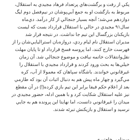
يكي از رفت و برگشت‌هاي پرتعداد فرهاد مجيدي به استقلال،
مربوط به بازگشت او به جمع آبي‌پوشان در نيم‌فصل دوم ليگ
دوازدهم مي‌‎شد؛ آنچه بسيار جنجالي از كار درآمد. دي‌ماه
سال۹۱ مجيدي در حالي با استقلال قرارداد بست كه ليست
بازيكنان بزرگسال اين تيم جا نداشت. در نتيجه قرار شد
مديران استقلال نام ليام ردي، دروازه‌بان استراليايي‌شان را از
فهرست خارج كنند، اما پروسه فسخ قرارداد او تا پايان مهلت
نقل‌وانتقالات خاتمه نيافت و موضوع جنجالي شد. آن زمان
خيلي‌ها به بحث ورود كردند و قرارداد مجيدي با استقلال را
غيرقانوني خواندند. باشگاه سپاهان كه معمولا از آب، كره
مي‌گيرد و چهار ماه پيش هم به دنبال اثبات آن بود كه طارمي
بعد از اعلام حكم فيفا برابر اين تيم بازي كرده(!) در آن مقطع
نيز عليه استقلال شكايت كرد و با همين ادله، حضور مجيدي در
ميدان را غيرقانوني دانست، اما نهايتا اين پرونده هم به جايي
نرسيد و استقلال و بازيكنش تبرئه شدند.
سونامي خلعتبري