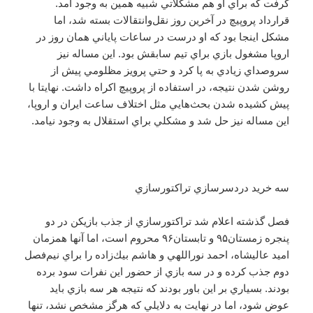
گرفت كه براي او هم مشكلاتي شبيه همين به وجود آمد.
قرارداد پروپيچ در آخرين روز نقل‌وانتقالات بسته شد، اما
مشكل اينجا بود كه او درست در ساعات پاياني همان روز در
اروپا مشغول بازي براي تيم سابقش بود. اين مساله نيز
سروصداي زيادي به پا كرد و حتي پرويز مظلومي پيش از
روشن شدن نتيجه، در استفاده از پروپيچ اكراه داشت. نهايتا با
پيش كشيده شدن بحث‌هايي مثل اختلاف ساعت ايران و اروپا،
اين مساله نيز حل شد و مشكلي براي استقلال به وجود نيامد.
سه خريد دردسرسازي تراكتورسازي
فصل گذشته اعلام شد تراكتورسازي از جذب بازيكن در دو
پنجره زمستان۹۵ و تابستان۹۶ محروم است، اما آنها همزمان
اميد عاليشاه، احمد نوراللهي و هاشم بيك‌زاده را براي نيم‌فصل
دوم جذب كرده و در سه بازي از حضور اين نفرات سود برده
بودند. بسياري بر اين باور بودند كه نتيجه هر سه بازي بايد
عوض شود، اما در نهايت به دلايلي كه هرگز مشخص نشد، تنها