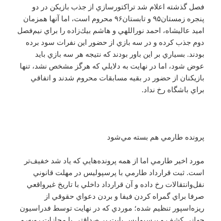
فصل گذشته اعلام شد تراكتورسازي از جذب بازيكن در دو
پنجره زمستان۹۵ و تابستان۹۶ محروم است، اما آنها همزمان
اميد عاليشاه، احمد نوراللهي و هاشم بيك‌زاده را براي نيم‌فصل
دوم جذب كرده و در سه بازي از حضور اين نفرات سود برده
بودند. بسياري بر اين باور بودند كه نتيجه هر سه بازي بايد
عوض شود، اما در نهايت به دلايلي كه هرگز مشخص نشد، تنها
بازيكنان از حضور در بقيه مسابقات محروم شدند و اتفاقي
براي باشگاه رخ نداد.
پرونده طارمي هم بسته مي‌شود
مورد اخير طارمي اما از همه پرونده‌هايي كه ياد شد خفيف‌تر
است. ثبت قرارداد طارمي با پرسپوليس در مهلت قانوني
نقل‌وانتقالات رخ داده و آن قرارداد داخلي با تاريخ غيرواقعي
صرفا براي گمراه كردن فيفا و بردن دعواي حقوقي از
ريزه‌اسپور تنظيم شده؛ موردي كه در نهايت توسط فدراسيون
جهاني كشف و پرسپوليس بابت بي‌صداقتي با مجازات روبه‌رو