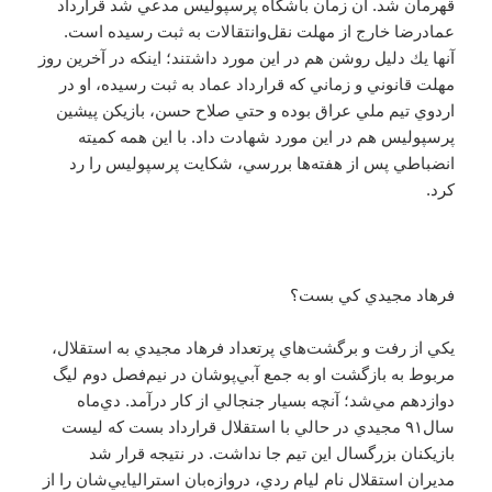
قهرمان شد. آن زمان باشگاه پرسپوليس مدعي شد قرارداد
عمادرضا خارج از مهلت نقل‌وانتقالات به ثبت رسيده است.
آنها يك دليل روشن هم در اين مورد داشتند؛ اينكه در آخرين روز
مهلت قانوني و زماني كه قرارداد عماد به ثبت رسيده، او در
اردوي تيم ملي عراق بوده و حتي صلاح حسن، بازيكن پيشين
پرسپوليس هم در اين مورد شهادت داد. با اين همه كميته
انضباطي پس از هفته‌ها بررسي، شكايت پرسپوليس را رد
كرد.
فرهاد مجيدي كي بست؟
يكي از رفت و برگشت‌هاي پرتعداد فرهاد مجيدي به استقلال،
مربوط به بازگشت او به جمع آبي‌پوشان در نيم‌فصل دوم ليگ
دوازدهم مي‌‎شد؛ آنچه بسيار جنجالي از كار درآمد. دي‌ماه
سال۹۱ مجيدي در حالي با استقلال قرارداد بست كه ليست
بازيكنان بزرگسال اين تيم جا نداشت. در نتيجه قرار شد
مديران استقلال نام ليام ردي، دروازه‌بان استراليايي‌شان را از