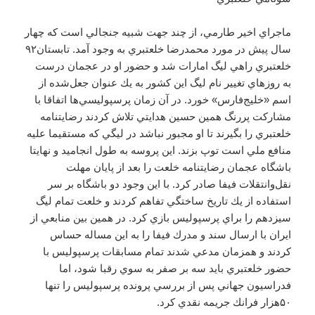
ماجراي اخير طارمي، از چند جهت شبيه جنجالي است كه چهار
سال پيش در مورد محمدرضا خلعتبري به وجود آمد. تابستان۹۲
خلعتبري راهي ليگ امارات شد و حضور او در عجمان درست
به روزهاي تغيير نام ليگ اين كشور به يك عنوان جعل‌شده از
اسم «خليج‌فارس» خورد. در آن زمان پرسپوليسي‌ها اتفاقا با
مشاركت پررنگ همين حسين هدايتي تلاش كردند رضايتنامه
خلعتبري را بگيرند تا او مجبور نباشد در ليگي كه مستقيما عليه
منافع ملي است توپ بزند. اين پروسه به طول انجاميد و نهايتا
باشگاه عجمان رضايتنامه خلعت را بعد از پايان مهلت
نقل‌وانتقلات فيفا صادر كرد. با اين وجود دو باشگاه بر سر
استفاده از يك تاريخ ساختگي تفاهم كردند و خلعت تمام ليگ
سيزدهم را براي پرسپوليس بازي كرد. در همين بين منابعي از
ايران با ارسال سند و مدرك فيفا را به اين مساله حساس
كردند و همزمان مدعي شدند تمام مسابقات پرسپوليس با
حضور خلعتبري بايد سه بر صفر به سوي رقبا شود، اما
فدراسيون جهاني پس از بررسي پرونده پرسپوليس را تنها
۵۰هزار فرانك جريمه نقدي كرد.