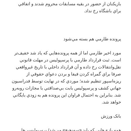
بازيكنان از حضور در بقيه مسابقات محروم شدند و اتفاقي
براي باشگاه رخ نداد.
پرونده طارمي هم بسته مي‌شود
مورد اخير طارمي اما از همه پرونده‌هايي كه ياد شد خفيف‌تر
است. ثبت قرارداد طارمي با پرسپوليس در مهلت قانوني
نقل‌وانتقالات رخ داده و آن قرارداد داخلي با تاريخ غيرواقعي
صرفا براي گمراه كردن فيفا و بردن دعواي حقوقي از
ريزه‌اسپور تنظيم شده؛ موردي كه در نهايت توسط فدراسيون
جهاني كشف و پرسپوليس بابت بي‌صداقتي با مجازات روبه‌رو
شد. بنابراين به احتمال فراوان اين پرونده هم به زودي بايگاني
خواهد شد.
بانک ورزش
همه بازی‌هایی که باید «سه-هیچ» می‌شد/ پرسپولیسی‌ها