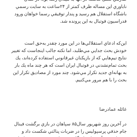
ناباوري اين مساله ظرف كمتر از ۲۴ساعت به سايت رسمي
باشگاه استقلال هم رسيد و پندار توفيقي رسما خواهان ورود
فدراسيون فوتبال به اين پرونده شد.
اين‌كه ادعاي استقلالي‌ها در اين مورد چقدر به‌حق است
خودش بحث جدايي مي‌طلبد، اما نكته جالب اينجاست كه تغيير
نتايج تيم‌هايي كه از بازيكنان غيرقانوني استفاده كرده‌اند، يك
بحث تمام‌نشدني در فوتبال ايران است كه هر چند ماه يك بار
به بهانه‌اي جديد تكرار مي‌شود. چند مورد از مصاديق تكرار اين
بحث را با هم مرور مي‌كنيم.
غائله عمادرضا
در آخرين روز شهريور سال۸۵ سپاهان در بازي برگشت فينال
جام حذفي پرسپوليس را در ضربات پنالتي شكست داد و