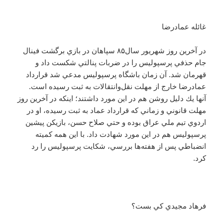
غائله عمادرضا
در آخرين روز شهريور سال۸۵ سپاهان در بازي برگشت فينال
جام حذفي پرسپوليس را در ضربات پنالتي شكست داد و
قهرمان شد. آن زمان باشگاه پرسپوليس مدعي شد قرارداد
عمادرضا خارج از مهلت نقل‌وانتقالات به ثبت رسيده است.
آنها يك دليل روشن هم در اين مورد داشتند؛ اينكه در آخرين روز
مهلت قانوني و زماني كه قرارداد عماد به ثبت رسيده، او در
اردوي تيم ملي عراق بوده و حتي صلاح حسن، بازيكن پيشين
پرسپوليس هم در اين مورد شهادت داد. با اين همه كميته
انضباطي پس از هفته‌ها بررسي، شكايت پرسپوليس را رد
كرد.
فرهاد مجيدي كي بست؟