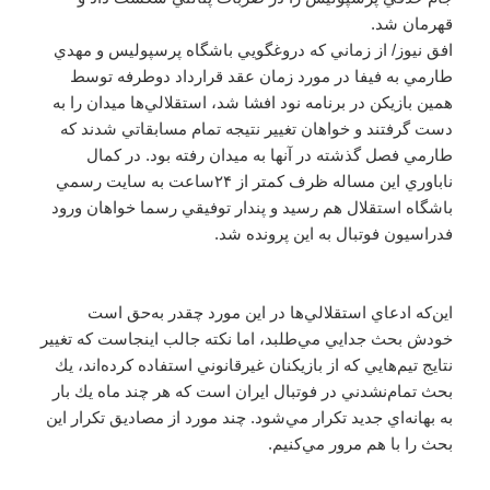
قهرمان شد.
افق نیوز/ از زماني كه دروغگويي باشگاه پرسپوليس و مهدي
طارمي به فيفا در مورد زمان عقد قرارداد دوطرفه توسط
همين بازيكن در برنامه نود افشا شد، استقلالي‌ها ميدان را به
دست گرفتند و خواهان تغيير نتيجه تمام مسابقاتي شدند كه
طارمي فصل گذشته در آنها به ميدان رفته بود. در كمال
ناباوري اين مساله ظرف كمتر از ۲۴ساعت به سايت رسمي
باشگاه استقلال هم رسيد و پندار توفيقي رسما خواهان ورود
فدراسيون فوتبال به اين پرونده شد.
اين‌كه ادعاي استقلالي‌ها در اين مورد چقدر به‌حق است
خودش بحث جدايي مي‌طلبد، اما نكته جالب اينجاست كه تغيير
نتايج تيم‌هايي كه از بازيكنان غيرقانوني استفاده كرده‌اند، يك
بحث تمام‌نشدني در فوتبال ايران است كه هر چند ماه يك بار
به بهانه‌اي جديد تكرار مي‌شود. چند مورد از مصاديق تكرار اين
بحث را با هم مرور مي‌كنيم.