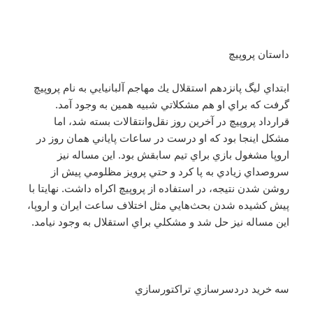
داستان پروپيچ
ابتداي ليگ پانزدهم استقلال يك مهاجم آلبانيايي به نام پروپيچ
گرفت كه براي او هم مشكلاتي شبيه همين به وجود آمد.
قرارداد پروپيچ در آخرين روز نقل‌وانتقالات بسته شد، اما
مشكل اينجا بود كه او درست در ساعات پاياني همان روز در
اروپا مشغول بازي براي تيم سابقش بود. اين مساله نيز
سروصداي زيادي به پا كرد و حتي پرويز مظلومي پيش از
روشن شدن نتيجه، در استفاده از پروپيچ اكراه داشت. نهايتا با
پيش كشيده شدن بحث‌هايي مثل اختلاف ساعت ايران و اروپا،
اين مساله نيز حل شد و مشكلي براي استقلال به وجود نيامد.
سه خريد دردسرسازي تراكتورسازي