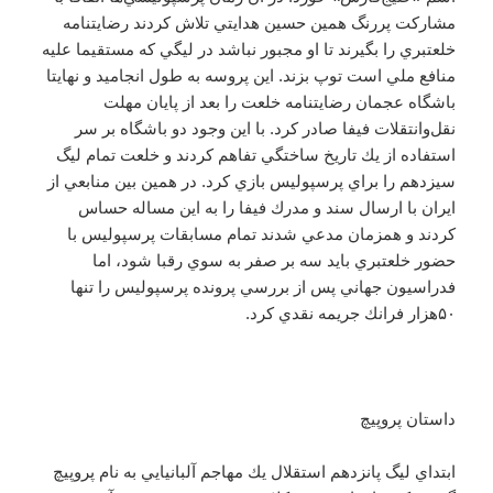
مشاركت پررنگ همين حسين هدايتي تلاش كردند رضايتنامه
خلعتبري را بگيرند تا او مجبور نباشد در ليگي كه مستقيما عليه
منافع ملي است توپ بزند. اين پروسه به طول انجاميد و نهايتا
باشگاه عجمان رضايتنامه خلعت را بعد از پايان مهلت
نقل‌وانتقلات فيفا صادر كرد. با اين وجود دو باشگاه بر سر
استفاده از يك تاريخ ساختگي تفاهم كردند و خلعت تمام ليگ
سيزدهم را براي پرسپوليس بازي كرد. در همين بين منابعي از
ايران با ارسال سند و مدرك فيفا را به اين مساله حساس
كردند و همزمان مدعي شدند تمام مسابقات پرسپوليس با
حضور خلعتبري بايد سه بر صفر به سوي رقبا شود، اما
فدراسيون جهاني پس از بررسي پرونده پرسپوليس را تنها
۵۰هزار فرانك جريمه نقدي كرد.
داستان پروپيچ
ابتداي ليگ پانزدهم استقلال يك مهاجم آلبانيايي به نام پروپيچ