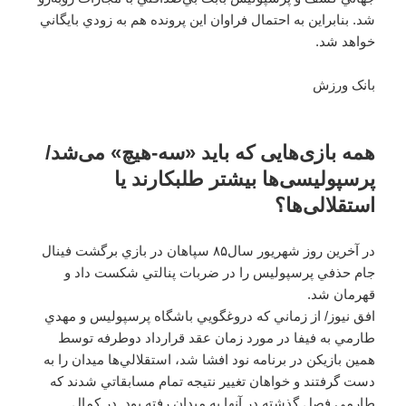
شد. بنابراين به احتمال فراوان اين پرونده هم به زودي بايگاني
خواهد شد.
بانک ورزش
همه بازی‌هایی که باید «سه-هیچ» می‌شد/
پرسپولیسی‌ها بیشتر طلبکارند یا
استقلالی‌ها؟
در آخرين روز شهريور سال۸۵ سپاهان در بازي برگشت فينال
جام حذفي پرسپوليس را در ضربات پنالتي شكست داد و
قهرمان شد.
افق نیوز/ از زماني كه دروغگويي باشگاه پرسپوليس و مهدي
طارمي به فيفا در مورد زمان عقد قرارداد دوطرفه توسط
همين بازيكن در برنامه نود افشا شد، استقلالي‌ها ميدان را به
دست گرفتند و خواهان تغيير نتيجه تمام مسابقاتي شدند كه
طارمي فصل گذشته در آنها به ميدان رفته بود. در كمال