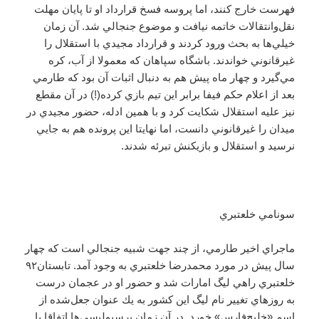
فهرست خارج كنند، اما پروسه فسخ قرارداد او تا پايان مهلت
نقل‌وانتقالات خاتمه نيافت و موضوع جنجالي شد. آن زمان
خيلي‌ها به بحث ورود كردند و قرارداد مجيدي با استقلال را
غيرقانوني خواندند. باشگاه سپاهان كه معمولا از آب، كره
مي‌گيرد و چهار ماه پيش هم به دنبال اثبات آن بود كه طارمي
بعد از اعلام حكم فيفا برابر اين تيم بازي كرده(!) در آن مقطع
نيز عليه استقلال شكايت كرد و با همين ادله، حضور مجيدي در
ميدان را غيرقانوني دانست، اما نهايتا اين پرونده هم به جايي
نرسيد و استقلال و بازيكنش تبرئه شدند.
سونامي خلعتبري
ماجراي اخير طارمي، از چند جهت شبيه جنجالي است كه چهار
سال پيش در مورد محمدرضا خلعتبري به وجود آمد. تابستان۹۲
خلعتبري راهي ليگ امارات شد و حضور او در عجمان درست
به روزهاي تغيير نام ليگ اين كشور به يك عنوان جعل‌شده از
اسم «خليج‌فارس» خورد. در آن زمان پرسپوليسي‌ها اتفاقا با