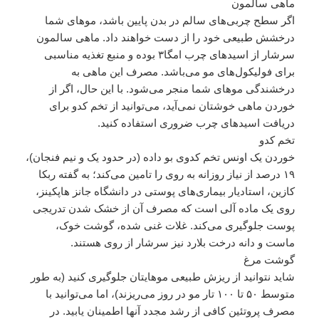
ماهی سالمون
اگر سطح چربی‌های سالم در بدن پایین باشد، موهای شما
درخشش طبیعی خود را از دست خواهند داد. ماهی سالمون
سرشار از اسیدهای چرب امگا۳ بوده و منبع تغذیه مناسبی
برای فولیکول‌های مو می‌باشد. مصرف این ماهی به
درخشندگی موهای شما منجر می‌شود. با این حال، اگر از
خوردن ماهی خوشتان نمی‌آید، می‌توانید از تخم کدو برای
دریافت اسیدهای چرب ضروری استفاده کنید.
تخم کدو
خوردن یک اونس تخم کدوی بو داده (در حدود یک و نیم فنجان)،
۱۹ درصد از نیاز روزانه به روی را تامین می‌کند؛ به گفته ربکا
کازین، استادیار بیماری‌های پوستی در دانشگاه جانز هاپکینز،
روی یک ماده آلی است که مصرف آن از خشک شدن تدریجی
پوست جلوگیری می‌کند. غلات غنی شده، گوشت خوک،
ماست و دانه درخت بلارد نیز سرشار از روی هستند.
گوشت مرغ
شاید نتوانید از ریزش طبیعی موهایتان جلوگیری کنید (به طور
متوسط ۵۰ تا ۱۰۰ تار مو در روز می‌ریزند)، اما می‌توانید با
مصرف پروتئین کافی از رشد مجدد آنها اطمینان یابید. در