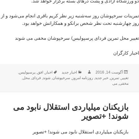
دو ورزشگاه آزادی و پشت درهای بسته برگزار خواهد شد.
تمرینات سرخپوشان روز سه‌شنبه زیر نظر کریم باقری انجام می‌شود و از
روز چهارشنبه تحت نظر شخص برانکو و همکارانش خواهد بود.
تغییر محل تمرین فردای پرسپولیس/ سرخپوشان مخفی می شوند
اخبار کارگران
ارسال
نویسنده
دسته‌ها
برچسب‌ها
آگوست 14, 2016
اخبار جدید
اخبار
,
افق
,
پرسپولیس
,
شده
تغییر
,
تمرین
,
خبر جدید
,
روزنامه امروز
,
سرخپوشان
,
شوند
,
فردای
,
محل
,
در
مخفی
,
می
بازیکنان میلیاردی استقلال نابود می
شوند! +تصویر
بازیکنان میلیاردی استقلال نابود می شوند! +تصویر