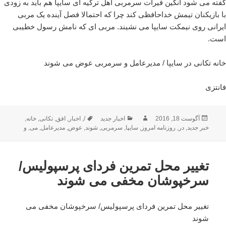
گفته می شود انگین فیرات سرمربی اهل ترکیه ای سایپا هم باید به زودی
با بازیکنان تیمش خداحافظی کند چرا که احتمالا فصل آینده یک مربی
ایرانی روی نیمکت سایپا می نشیند. مربی ای که نامش رسول خطیبی
است.
خانه تکانی در سایپا / مدیرعامل و سرمربی عوض می شوند
فانتزی
ارسال
نویسنده
دسته‌ها
برچسب‌ها
آگوست 18, 2016
اخبار جدید
/
,
اخبار
,
افق
,
تکانی
,
خانه
,
شده
خبر جدید
,
در
,
روزنامه امروز
,
سایپا
,
سرمربی
,
شوند
,
عوض
,
مدیرعامل
,
می
,
و
در
تغییر محل تمرین فردای پرسپولیس/
سرخپوشان مخفی می شوند
تغییر محل تمرین فردای پرسپولیس/ سرخپوشان مخفی می
شوند