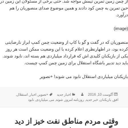
از چمن زمین تمرین تیمش مواجه شد. حتی برخی از مسئولان این زمین در
حین تمرین به چمن کود دادند و همین موضوع صدای منصوریان را هم
درآورد.
(image)
منصوریان که در گفت و گو با کاپ از وضعیت چمن کمپ ابراز نارضایتی
کرده بود، در اظهارنظری اعلام کرده با این وضعیت ممکن است هر روز
یکی از بازیکنان کلیدی اش که قرارداد میلیاردی هم بسته اند، نابود شوند.
باید دید تدبیر باشگاه استقلال برای زمین چمن کمپ چیست.
بازیکنان میلیاردی استقلال نابود می شوند! +تصویر
ارسال
نویسنده
دسته‌ها
برچسب‌ها
آگوست 10, 2016
اخبار جدید
+تصویر
,
اخبار
,
استقلال
,
شده
افق
,
بازیکنان
,
خبر جدید
,
روزنامه امروز
,
شوند
,
می
,
میلیاردی
,
نابود
در
وقتی مردم مناطق نفت خیز از دید