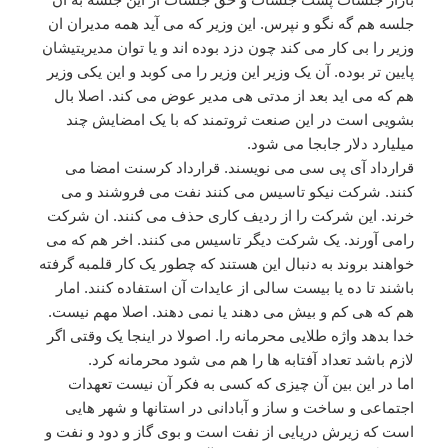
جلسه هم گه نگو و نپرس. این وزیر که می آید همه مدیران ان
وزیر را بی کار می کند چون دزد بوده اند و یا توان مدیریتیشان
پایین تر بوده. آن یک وزیر این وزیر را می کوبد و این یکی وزیر
هم که می اید بعد از مدتی هی مدیر عوض می کند. اصلا بال
بشویی است در این صنعت ثروتمند که با یک امضایش چند
میلیارد دلار جابجا می شود.
قرارداد آی پی سی می نویسند. قرارداد کرسنت امضا می
کنند. شرکت نیکو تاسیس می کنند نفت می فروشند و می
خرند. این شرکت را از ردیف کاری حذف می کنند. ان شرکت
رامی آورند. یک شرکت دیگر تاسیس می کنند. اخر هم که می
خواهند بروند به دنبال این هستند که چطور یک کار قلمبه گرفته
باشند تا ده یا بیست سالی از عایدات آن استفاده کنند. امار
هم که هی کم و بیش می دهند یا نمی دهند. اصلا مهم نیست.
خدا بدهد واژه طلایی محرمانه را. اصولا در اینجا یک وقتی اگر
لازم باشد تعداد آفتابه ها را هم می شود محرمانه کرد.
اما در این بین آن چیزی که کسی به فکر آن نیست تعهدات
اجتماعی و ساخت و ساز و آبادانی در استانها و شهر هایی
است که زیرش دریایی از نفت است و بوی گاز و دود و نفت و