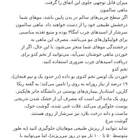
میزان قابل توجهی جلوی این اتفاق را گرفت.
ماهی سالمون
اگر سطح چربی‌های سالم در بدن پایین باشد، موهای شما
درخشش طبیعی خود را از دست خواهند داد. ماهی سالمون
سرشار از اسیدهای چرب امگا۳ بوده و منبع تغذیه مناسبی
برای فولیکول‌های مو می‌باشد. مصرف این ماهی به
درخشندگی موهای شما منجر می‌شود. با این حال، اگر از
خوردن ماهی خوشتان نمی‌آید، می‌توانید از تخم کدو برای
دریافت اسیدهای چرب ضروری استفاده کنید.
تخم کدو
خوردن یک اونس تخم کدوی بو داده (در حدود یک و نیم فنجان)،
۱۹ درصد از نیاز روزانه به روی را تامین می‌کند؛ به گفته ربکا
کازین، استادیار بیماری‌های پوستی در دانشگاه جانز هاپکینز،
روی یک ماده آلی است که مصرف آن از خشک شدن تدریجی
پوست جلوگیری می‌کند. غلات غنی شده، گوشت خوک،
ماست و دانه درخت بلارد نیز سرشار از روی هستند.
گوشت مرغ
شاید نتوانید از ریزش طبیعی موهایتان جلوگیری کنید (به طور
متوسط ۵۰ تا ۱۰۰ تار مو در روز می‌ریزند)، اما می‌توانید با