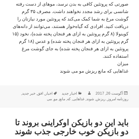
صورتی که پروتئین کافی به بدن نرسد، موهای از دست رفته
شانسی برای رشد مجدد نخواهند داشت. مصرف ۳۵ گرم
گوشت مرغ به شما کمک می‌کند که پروتئین مورد نیازتان را
دریافت کنید. افرادی که گیاه‌خوار هستند، می‌توانند از دانه‌های
کوینولا (۸ گرم پروتئین به ازای هر فنجان پخته ‌شده)، نخود (۱۵
گرم پروتئین به ازای هر فنجان پخته شده) و عدس (۱۸ گرم
پروتئین به ازای هر فنجان پخته شده) به جای گوشت مرغ
استفاده کنند.
میزان
غذاهایی که مانع ریزش مو می شوند
ارسال
نویسنده
دسته‌ها
برچسب‌ها
آگوست 26, 2017
اخبار جدید
اخبار
,
افق
,
خبر جدید
,
شده
روزنامه امروز
,
ریزش
,
شوند
,
غذاهایی
,
که
,
مانع
,
مو
,
می
در
باید این دو بازیکن اوکراینی بروند تا
دو بازیکن خوب خارجی جذب شوند