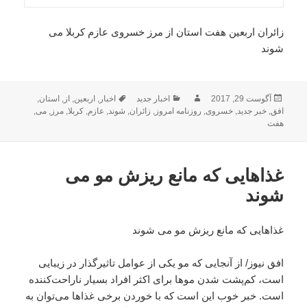
زائران اربعین هفت استان از مرز خسروی عازم کربلا می
شوند
ارسال
نویسنده
دسته‌ها
برچسب‌ها
آگوست 29, 2017
اخبار جدید
اخبار
,
اربعین
,
از
,
استان
,
شده
افق
,
خبر جدید
,
خسروی
,
روزنامه امروز
,
زائران
,
شوند
,
عازم
,
کربلا
,
مرز
,
می
,
در
هفت
غذاهایی که مانع ریزش مو می
شوند
غذاهایی که مانع ریزش مو می شوند
افق نیوز/ از آنجایی که مو یکی از عوامل تاثیرگذار در زیبایی
است، کم‌پشت شدن موها برای اکثر افراد بسیار ناراحت‌کننده
است. خبر خوب این است که با خوردن برخی غذاها می‌توان به