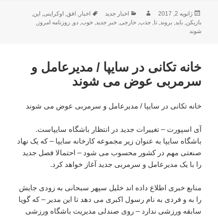
ارسال
نویسنده
دسته‌ها
برچسب‌ها
ژانویه 2, 2017
اخبار جدید
اخبار
,
افق
,
اوکراینی
,
این
,
شده
بازیکن
,
باید
,
بروند
,
تا
,
جذب
,
خارجی
,
خبر جدید
,
خوب
,
دو
,
روزنامه امروز
,
در
شوند
خانه تکانی در سایپا / مدیرعامل و
سرمربی عوض می شوند
خانه تکانی در سایپا / مدیرعامل و سرمربی عوض می شوند
آی اسپورت – تغییرات جدید در انتظار باشگاه سایپاست.
باشگاه سایپا به عنوان زیر مجموعه کارخانه سایپا – که یک نهاد
صنعتی مهم در کشور محسوب می شود – احتمالا فصل جدید
را با یک مدیرعامل و سرمربی جدید آغاز خواهد کرد.
منابع خبری اطلاع داده اند خلیل سپهر سبحانی به زودی جایش
را به و فردی به نام رسول اکبری می دهد تا این مدیر – که گویا
سابقه ورزشی ندارد – روی صندلی مدیریت باشگاه ورزشی