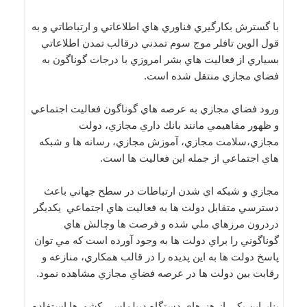
با گسترش بكارگيري فناوري هاي اطلاعاتي و ارتباطاتي و به
قول الوين تافلر موج سوم تمدني درقالب تمدن اطلاعاتي
بسياري از فعاليت هاي بشر امروزي با درجات گوناگون به
فضاي مجازي منتقل شده است.
ورود فضاي مجازي به عرصه هاي گوناگون فعاليت اجتماعي
و ظهور مفاهيمي مانند بانك داري مجازي، دولت
مجازي،سلامت مجازي، آموزش مجازي، رسانه ها و شبكه
هاي اجتماعي از جمله اين فعاليت ها است.
مجازي و شبكه اي شدن ارتباطات در سطح جهاني باعث
دسترسي متقابل دولت ها به فعاليت هاي اجتماعي يكديگر
دردرون مرزهاي ملي شده و فرصت ها وچالش هاي
گوناگوني را براي دولت ها به وجود آورده است كه مي توان
پاسخ دولت ها به اين پديده را در قالب همكاري، منازعه و
رقابت بين دولت ها در عرصه فضاي مجازي مشاهده نمود.
بنابراين يكي از هنرهاي دستگاه ديپلماسي كشورها استفاده