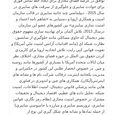
توافق در عرصه فضاي مجازي براي ايجاد خط تماس فوري
براي حوادث سايبري و جلوگيري از سرقت هاي سايبري در
سال 2015 ، ديپلماسي چند جانبه سايبري در قالب سازمان
امنيت و همكاري اروپا و دستيابي به «تفاهم نامه اعتماد و
امنيت سازي سايبري» بين كشورهاي عضو اين سازمان
درسال 2013، تلاش آلمان براي نهادينه سازي مفهوم حقوق
بشر ديجيتال كه حاوي مسائلي مانند جلوگيري از سانسور،
نظارت شبكه اي (مانند اقدامات آژانس امنيت ملي آمريكا) و
تقويت قوانين كپي رايت، تلاش اتحاديه اروپا براي كاربردي
كردن حقوق بين الملل در حوزه فضاي مجازي، اختلاف نظر
ميان ايالات متحده آمريكا با بسياري از كشورها مانند روسيه
و چين در خصوص انحصار طلبي اين كشور در حكمراني و
مديريت يكجانبه اينترنت درقالب شركت نام ها و نشانه هاي
اينترنتي(آيكان)، همكاري هاي چين و اندونزي در فناوري
هايي مانند پزشكي قانوني ديجيتال، امنيت اطلاعات، امنيت
شبكه، تحليل داده هاي عظيم، اقتصاد ديجيتال و تحقيقات
مشترك در خصوص امنيت مجازي (نظام رمز نگاري، قوانين
سايبري، تروريسم سايبري و مبارزه با جاسوسي سايبري)؛
از جمله نمادها و نشانه هاي شكل گيري اين نوع از