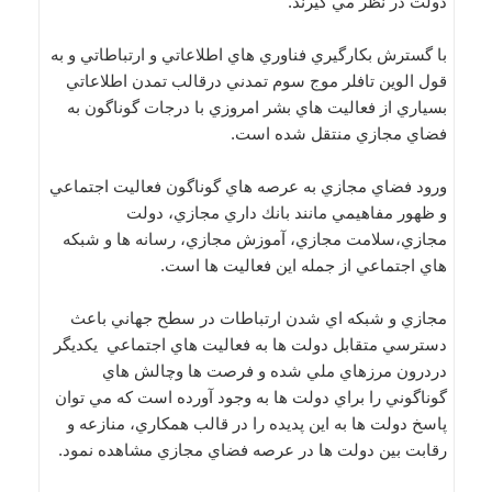
دولت در نظر مي گيرند.
با گسترش بكارگيري فناوري هاي اطلاعاتي و ارتباطاتي و به
قول الوين تافلر موج سوم تمدني درقالب تمدن اطلاعاتي
بسياري از فعاليت هاي بشر امروزي با درجات گوناگون به
فضاي مجازي منتقل شده است.
ورود فضاي مجازي به عرصه هاي گوناگون فعاليت اجتماعي
و ظهور مفاهيمي مانند بانك داري مجازي، دولت
مجازي،سلامت مجازي، آموزش مجازي، رسانه ها و شبكه
هاي اجتماعي از جمله اين فعاليت ها است.
مجازي و شبكه اي شدن ارتباطات در سطح جهاني باعث
دسترسي متقابل دولت ها به فعاليت هاي اجتماعي يكديگر
دردرون مرزهاي ملي شده و فرصت ها وچالش هاي
گوناگوني را براي دولت ها به وجود آورده است كه مي توان
پاسخ دولت ها به اين پديده را در قالب همكاري، منازعه و
رقابت بين دولت ها در عرصه فضاي مجازي مشاهده نمود.