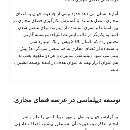
آمارها نشان مي دهد حدود نيمي از جمعيت جهان به فضاي
مجازي متصل هستند. با گسترش بكارگيري فضاي مجازي در
بين انسانها و تسري استفاده از اينترنت براي متصل شدن
اشيا به يكديگر در قالب اينترنت اشياء (موسسه گارتنر
تخمين زده كه تاسال 2020 بيش از 25 ميليارد شي
بااستفاده از فضاي مجازي به هم متصل مي گردند) پيش
بيني مي شود ديپلماسي سايبري با هر دو مفهوم يعني به
هم عنوان ابزار وهم به عنوان هدف در آينده توسعه بيشتري
يابد.
توسعه ديپلماسی در عرصه فضای مجازی
به گزارش جهان به نقل از مهر، ديپلماسي را علم و هنر
انجام مذاكره و مديريت آن به منظور پيشبرد اهداف خارجي