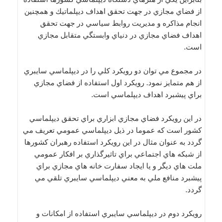
از فضاي مجازي در جهت تحقق اهداف ديپلماتيك و همچنين
انجام مذاكره و مديريت روابط سياسي در جهت تحقق
اهداف فضاي مجازي در دنياي وابستگي متقابل مجازي
است.
در مجموع مي توان دو رويكرد كلي را در ديپلماسي سايبري
از هم متمايز نمود. رويكرد اول استفاده از فضاي مجازي
براي پيشبرد اهداف ديپلماسي است.
در اين رويكرد فضاي مجازي ابزاري براي تحقق ديپلماسي
كشور است كه عموما در ذيل ديپلماسي عمومي تعريف مي
گردد به عنوان مثال در اين رويكرد استفاده رهبران كشورها
از شبكه هاي اجتماعي براي تاثيرگذاري بر افكار عمومي
ملت هاي ديگر و يا ايجاد سفارت خانه هاي مجازي براي
پيشبرد منافع ملي به معني ديپلماسي سايبري تلقي مي
گردد.
رويكرد دوم در ديپلماسي سايبري استفاده از امكانات و