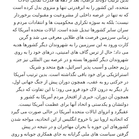
متحده، این کشور را به ابرقدرتی تنها و منزوی بدل کرده است
که نه تنها در عرصه داخلی از مشروعیت و مقبولیت برخوردار
نیست؛ بلکه به سوژه تکراری محکومیت ها و انتقادات مردم و
سران سایر کشورها تبدیل شده است. ایالات متحده آمریکا که
زمانی سرزمین فرصت های طلایی معرفی می شد و گرین
کارت ورود به این سرزمین را به شهروندان دیگر کشورها هدیه
می داد؛ حال از ترس گاف های امنیتی، درهای خود را به روی
شهروندان دیگر کشورها بسته و در عرصه بین المللی نیز جز
رژیم جعلی و آسیب پذیر اسرائیل، هیچ متحد و شریک
استراتژیکی برای خود باقی نگذاشته است. بدین ترتیب آمریکا
در حرکتی رو به عقب، همچون دوران پیش از جنگ جهانی اول،
بار دیگر به درون لاک خود فرو می رود؛ با این تفاوت که دیگر
همچون آن دوران، خبری از افتخار مردم آمریکا به کشور و
دولتشان و یکدستی و اتحاد آنها برای عظمت آمریکا نیست.
عقبگرد و انزوای ایالات متحده آمریکا در حالی صورت می گیرد
که اتحادیه اروپا نیز با خروج انگلیس از این اتحادیه، مواجه شدن
کشورهای این حوزه با بحران مهاجران و در نتیجه در پیش
گرفتن سیاست های ملی گرایانه به جای همکاری جویانه و روی