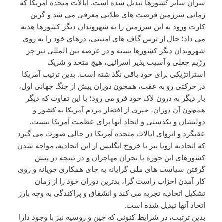
سران سایر کشورها تبدیل شده است. ایالات متحده آمریکا که
زمانی سرزمین فرصت های طلایی معرفی می شد و گرین
کارت ورود به این سرزمین را به شهروندان دیگر کشورها هدیه
می داد؛ حال از ترس گاف های امنیتی، درهای خود را به روی
شهروندان دیگر کشورها بسته و در عرصه بین المللی نیز جز
رژیم جعلی و آسیب پذیر اسرائیل، هیچ متحد و شریک
استراتژیکی برای خود باقی نگذاشته است. بدین ترتیب آمریکا
در حرکتی رو به عقب، همچون دوران پیش از جنگ جهانی اول،
بار دیگر به درون لاک خود فرو می رود؛ با این تفاوت که دیگر
همچون آن دوران، خبری از افتخار مردم آمریکا به کشور و
دولتشان و یکدستی و اتحاد آنها برای عظمت آمریکا نیست.
عقبگرد و انزوای ایالات متحده آمریکا در حالی صورت می گیرد
که اتحادیه اروپا نیز با خروج انگلیس از این اتحادیه، مواجه شدن
کشورهای این حوزه با بحران مهاجران و در نتیجه در پیش
گرفتن سیاست های ملی گرایانه به جای همکاری جویانه و روی
کار آمدن احزاب راست گرا، بدترین دوران خود را از زمان
تشکیل اتحادیه تجربه می کند و انشقاق و پراکندگی به وجه بارز
اتحاد آنها تبدیل شده است.
بدین ترتیب، در شرایط کنونی که چین و روسیه نیز با وجود دارا