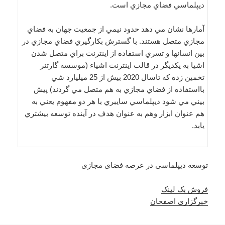
ديپلماسي فضاي مجازي است.
آمارها نشان مي دهد حدود نيمي از جمعيت جهان به فضاي
مجازي متصل هستند. با گسترش بكارگيري فضاي مجازي در
بين انسانها و تسري استفاده از اينترنت براي متصل شدن
اشيا به يكديگر در قالب اينترنت اشياء (موسسه گارتنر
تخمين زده كه تاسال 2020 بيش از 25 ميليارد شي
بااستفاده از فضاي مجازي به هم متصل مي گردند) پيش
بيني مي شود ديپلماسي سايبري با هر دو مفهوم يعني به
هم عنوان ابزار وهم به عنوان هدف در آينده توسعه بيشتري
يابد.
توسعه ديپلماسی در عرصه فضای مجازی
فروش بک لینک
خبرگزاری اصفحان