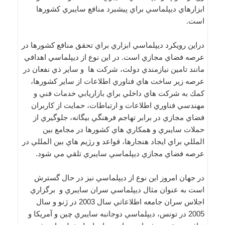
ابزارهاي ديپلماسي براي پيشبرد منافع سايبري كشورها
است.
دراين رويكرد ديپلماسي ابزاري براي تحقق منافع كشورها در
عرصه فضاي مجازي است. در اين نوع از ديپلماسي اهدافي
مانند تامين نيازمندي دولت، شركت ها و ساير ذي نفعان در
عرصه زير ساخت هاي فناوري اطلاعات از ساير كشورها،
كمك به شركت هاي داخلي براي بازاريابي خدمات فني و
مهندسي فناوري اطلاعات و ارتباطات، حمايت از كاربران
فضاي مجازي در برابر تهاجم فرهنگي بيگانه، جلوگيري از
حملات سايبري و همكاري هاي كشورها در مجامع بين
المللي براي ايجاد هنجارها، قواعد و رژيم هاي بين المللي در
عرصه فضاي مجازي ديپلماسي سايبري تلقي مي شود.
در جهان امروز اين نوع از ديپلماسي نيز در حال گسترش
است به عنوان مثال ديپلماسي سران سايبري و برگزاري
اجلاس سران جامعه اطلاعاتي سال 2003 در ژنو و سال
2005 در تونس، ديپلماسي دوجانبه سايبري چين و آمريكا و