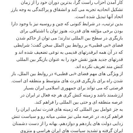
کار آمدن احزاب راست گرا، بدترین دوران خود را از زمان
تشکیل اتحادیه تجربه می کند و انشقاق و پراکندگی به وجه بارز
اتحاد آنها تبدیل شده است.
بدین ترتیب، در شرایط کنونی که چین و روسیه نیز با وجود دارا
بودن برخی مؤلفه های قدرت، هنوز توان یا اشتیاقی برای
بازیگری در سطح بین المللی ندارند؛ می توان از حاکم شدن
فضای «بی قطبی» بر روابط بین الملل سخن گفت؛ شرایطی
که در آن همه ابرقدرتهای قدیمی به نوعی تضعیف شده اند و
قدرتهای جدید هنوز نقش خود را به عنوان بازیگر بین المللی
کنش مند تعریف نکرده اند.
از ویژگی های مهم فضای «بی قطبی» در روابط بین الملل، باز
شدن راه برای بازیگری قدرت های متوسط و منطقه ای است.
فرصتی که می تواند برای جمهوری اسلامی ایران بسیار
ارزشمند باشد و زمینه کنش گری هر چه فعال تر ایران در
عرصه منطقه ای و حتی بین المللی را فراهم کند.
به جز عوامل بین المللی که زمینه های قدرت نمایی ایران را
فراهم کرده، در عرصه ملی نیز مشی میانه رو و سیاست تنش
زدایی دولت های یازدهم و دوازدهم، بهانه را از دست دشمنان
ایران گرفته و تشدید سیاست های ایران هراسی و منزوی