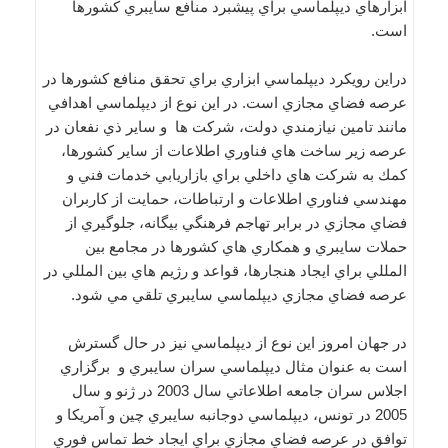
ابزارهاي ديپلماسي براي پيشبرد منافع سايبري كشورها
است.
دراين رويكرد ديپلماسي ابزاري براي تحقق منافع كشورها در
عرصه فضاي مجازي است. در اين نوع از ديپلماسي اهدافي
مانند تامين نيازمندي دولت، شركت ها و ساير ذي نفعان در
عرصه زير ساخت هاي فناوري اطلاعات از ساير كشورها،
كمك به شركت هاي داخلي براي بازاريابي خدمات فني و
مهندسي فناوري اطلاعات و ارتباطات، حمايت از كاربران
فضاي مجازي در برابر تهاجم فرهنگي بيگانه، جلوگيري از
حملات سايبري و همكاري هاي كشورها در مجامع بين
المللي براي ايجاد هنجارها، قواعد و رژيم هاي بين المللي در
عرصه فضاي مجازي ديپلماسي سايبري تلقي مي شود.
در جهان امروز اين نوع از ديپلماسي نيز در حال گسترش
است به عنوان مثال ديپلماسي سران سايبري و برگزاري
اجلاس سران جامعه اطلاعاتي سال 2003 در ژنو و سال
2005 در تونس، ديپلماسي دوجانبه سايبري چين و آمريكا و
توافق در عرصه فضاي مجازي براي ايجاد خط تماس فوري