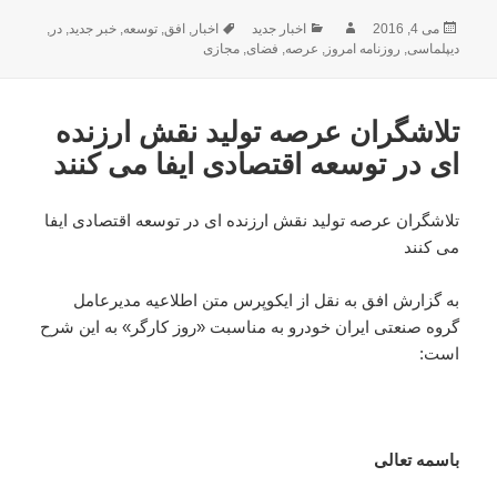
ارسال
نویسنده
دسته‌ها
برچسب‌ها
می 4, 2016
اخبار جدید
اخبار
,
افق
,
توسعه
,
خبر جدید
,
در
,
شده
ديپلماسی
,
روزنامه امروز
,
عرصه
,
فضای
,
مجازی
در
تلاشگران عرصه تولید نقش ارزنده
ای در توسعه اقتصادی ایفا می کنند
تلاشگران عرصه تولید نقش ارزنده ای در توسعه اقتصادی ایفا
می کنند
به گزارش افق به نقل از ایکوپرس متن اطلاعیه مدیرعامل
گروه صنعتی ایران خودرو به مناسبت «روز کارگر» به این شرح
است:
باسمه تعالی