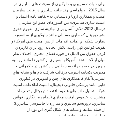
براي حوادث سايبري و جلوگيري از سرقت هاي سايبري در
سال 2015 ، ديپلماسي چند جانبه سايبري در قالب سازمان
امنيت و همكاري اروپا و دستيابي به «تفاهم نامه اعتماد و
امنيت سازي سايبري» بين كشورهاي عضو اين سازمان
درسال 2013، تلاش آلمان براي نهادينه سازي مفهوم حقوق
بشر ديجيتال كه حاوي مسائلي مانند جلوگيري از سانسور،
نظارت شبكه اي (مانند اقدامات آژانس امنيت ملي آمريكا) و
تقويت قوانين كپي رايت، تلاش اتحاديه اروپا براي كاربردي
كردن حقوق بين الملل در حوزه فضاي مجازي، اختلاف نظر
ميان ايالات متحده آمريكا با بسياري از كشورها مانند روسيه
و چين در خصوص انحصار طلبي اين كشور در حكمراني و
مديريت يكجانبه اينترنت درقالب شركت نام ها و نشانه هاي
اينترنتي(آيكان)، همكاري هاي چين و اندونزي در فناوري
هايي مانند پزشكي قانوني ديجيتال، امنيت اطلاعات، امنيت
شبكه، تحليل داده هاي عظيم، اقتصاد ديجيتال و تحقيقات
مشترك در خصوص امنيت مجازي (نظام رمز نگاري، قوانين
سايبري، تروريسم سايبري و مبارزه با جاسوسي سايبري)؛
از جمله نمادها و نشانه هاي شكل گيري اين نوع از
ديپلماسي فضاي مجازي است.