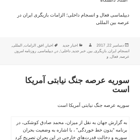
دیپلماسی فعال و انسجام داخلی؛ الزامات بازیگری ایران در
عرصه بین المللی
ارسال
نویسنده
دسته‌ها
برچسب‌ها
دسامبر 22, 2017
اخبار جدید
اخبار
,
افق
,
الزامات
,
المللی
,
شده
انسجام
,
ایران
,
بازیگری
,
بین
,
خبر جدید
,
داخلی؛
,
در
,
دیپلماسی
,
روزنامه امروز
,
در
عرصه
,
فعال
,
و
سوریه عرصه جنگ نیابتی آمریکا
است
سوریه عرصه جنگ نیابتی آمریکا است
به گزارش جهان به نقل از میزان، محمد صادق کوشکی، در
برنامه “بدون خط خوردگی” ، با اشاره به وضعیت بحران
سوریه و دخالت قدرت‌های خارجی در این بحران تصریح کرد