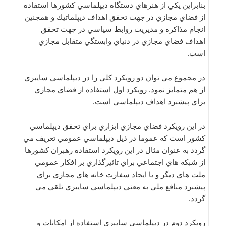
بنابراين يكي از هنرهاي دستگاه ديپلماسي كشورها استفاده
از فضاي مجازي در جهت تحقق اهداف ديپلماتيك و همچنين
انجام مذاكره و مديريت روابط سياسي در جهت تحقق
اهداف فضاي مجازي در دنياي وابستگي متقابل مجازي
است.
در مجموع مي توان دو رويكرد كلي را در ديپلماسي سايبري
از هم متمايز نمود. رويكرد اول استفاده از فضاي مجازي
براي پيشبرد اهداف ديپلماسي است.
در اين رويكرد فضاي مجازي ابزاري براي تحقق ديپلماسي
كشور است كه عموما در ذيل ديپلماسي عمومي تعريف مي
گردد به عنوان مثال در اين رويكرد استفاده رهبران كشورها
از شبكه هاي اجتماعي براي تاثيرگذاري بر افكار عمومي
ملت هاي ديگر و يا ايجاد سفارت خانه هاي مجازي براي
پيشبرد منافع ملي به معني ديپلماسي سايبري تلقي مي
گردد.
رويكرد دوم در ديپلماسي سايبري استفاده از امكانات و