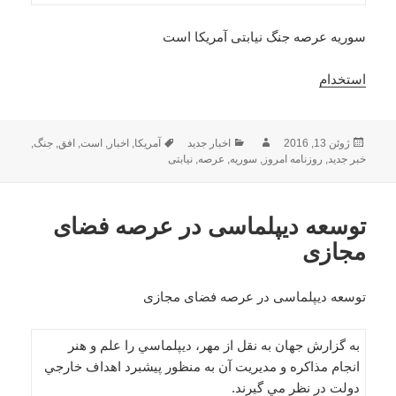
سوریه عرصه جنگ نیابتی آمریکا است
استخدام
ارسال
نویسنده
دسته‌ها
برچسب‌ها
ژوئن 13, 2016
اخبار جدید
آمریکا
,
اخبار
,
است
,
افق
,
جنگ
,
شده
خبر جدید
,
روزنامه امروز
,
سوریه
,
عرصه
,
نیابتی
در
توسعه ديپلماسی در عرصه فضای
مجازی
توسعه ديپلماسی در عرصه فضای مجازی
به گزارش جهان به نقل از مهر، ديپلماسي را علم و هنر
انجام مذاكره و مديريت آن به منظور پيشبرد اهداف خارجي
دولت در نظر مي گيرند.