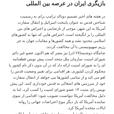
بازیگری ایران در عرصه بین المللی
در هفته های اخیر تصمیم دونالد ترامپ برای به رسمیت
شناختن قدس به عنوان پایتخت اسرائیل و انتقال سفارت
آمریکا به این شهر، موجی از نارضایتی و اعتراض های بین
المللی را بر انگیخته است. اعتراض هایی که تنها به کشورهای
اسلامی محدود نشد و همه کشورها و مقامات جهان به جز
رژیم صهیونیستی با آن مخالفت کردند.
شامگاه دوشنبه(۲۷ اذر) نیز مصر که هم اکنون عضو غیر دائم
شورای امنیت سازمان ملل متحد است پیش نویس قطعنامه
ای را به شورای امنیت ارائه داد که در آن بدون ذکر نام کشور یا
محکوم کردن کشوری، هر اقدامی برای تغییر وضعیت قدس را
لغو می کند و از تمامی کشورها می خواهد از انتقال سفارت
خود از سرزمین های اشغالی به قدس خودداری کنند. این پیش
نویس رای مثبت ۱۴ عضو شورای امنیت را کسب کرد، اما به
دلیل مخالفت آمریکا نتوانست تصویب شود؛ اقدامی از سوی
نماینده آمریکا که بار دیگر موج اعتراضات جهانی را روانه
ایالات متحده آمریکا کرد.
بدین ترتیب دونالد ترامپ، بعد از دهه ها قدرت نمایی ایالات