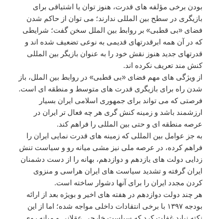
بودن برخی مؤلفه های قدرت، هنوز توان یا اشتیاقی برای
بازیگری در سطح بین المللی ندارند؛ می توان از حاکم شدن
فضای «بی قطبی» بر روابط بین الملل سخن گفت؛ شرایطی
که در آن همه ابرقدرتهای قدیمی به نوعی تضعیف شده اند و
قدرتهای جدید هنوز نقش خود را به عنوان بازیگر بین المللی
کنش مند تعریف نکرده اند.
از ویژگی های مهم فضای «بی قطبی» در روابط بین الملل، باز
شدن راه برای بازیگری قدرت های متوسط و منطقه ای است.
فرصتی که می تواند برای جمهوری اسلامی ایران بسیار
ارزشمند باشد و زمینه کنش گری هر چه فعال تر ایران در
عرصه منطقه ای و حتی بین المللی را فراهم کند.
به جز عوامل بین المللی که زمینه های قدرت نمایی ایران را
فراهم کرده، در عرصه ملی نیز مشی میانه رو و سیاست تنش
زدایی دولت های یازدهم و دوازدهم، بهانه را از دست دشمنان
ایران گرفته و تشدید سیاست های ایران هراسی و منزوی
کردن مجدد ایران را برای آنها دشوار ساخته است.
هر چند دولت دوازدهم در هفته های اخیر و بویژه بعد از ارائه
بودجه ۱۳۹۷ با برخی انتقادات داخلی مواجه شده؛ اما از این
نکته نباید غفلت کرد که سیاست خارجی عقلانی و میانه روی