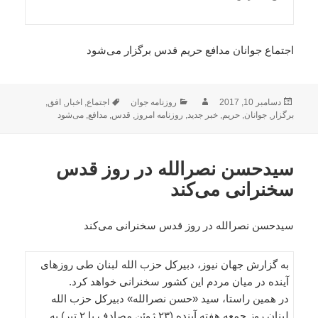
اجتماع جوانان مدافع حریم قدس برگزار می‌شود
ارسال
نویسنده
دسته‌ها
برچسب‌ها
دسامبر 10, 2017
روزنامه جوان
اجتماع
,
اخبار
,
افق
,
شده
برگزار
,
جوانان
,
حریم
,
خبر جدید
,
روزنامه امروز
,
قدس
,
مدافع
,
می‌شود
در
سیدحسن نصرالله در روز قدس
سخنرانی می‌کند
سیدحسن نصرالله در روز قدس سخنرانی می‌کند
به گزارش جهان نیوز، دبیرکل حزب الله لبنان طی روزهای
آینده در میان مردم این کشور سخنرانی خواهد کرد.
در همین راستا، سید «حسن نصرالله» دبیرکل حزب الله
لبنان روز جمعه هفته آینده (۲۳ ژوئن مصادف با ۲ تیر) به