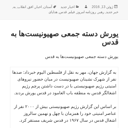
ارسال
نویسنده
دسته‌ها
برچسب‌ها
ژوئن 13, 2016
اخبار جدید
آستان
,
اخبار
,
افق
,
انقلاب
,
به
,
شده
خبر جدید
,
رهبر
,
روزنامه امروز
,
فیلم
,
قدس
,
هدایای
در
یورش دسته جمعی صهیونیست‌ها به
قدس
یورش دسته جمعی صهیونیست‌ها به قدس
به گزارش جهان، مهر به نقل از فلسطین الیوم خبرداد: صدها
نفر از شهرک نشینان صهیونیست در میان حضور نیروهای
امنیتی رژیم صهیونیستی با در دست داشتن پرچم رژیم
اشغالگر قدس به منطقه باب العامود در قدس یورش بردند.
بر اساس این گزارش رژیم صهیونیستی بیش از ۲۰۰۰ نفر از
عناصر امنیتی خود را همزمان با چهل و نهمین سالروز
اشغال قدس در سال ۱۹۶۷ در قدس شریف مستقر کرد.