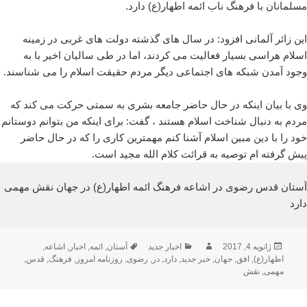
مسلمانان با فرهنگ ناب ائمه اطهار(ع) دارد.
این زائر آلمانی افزود: در سال های گذشته دولت های غربی در زمینه
اسلام هراسی بسیار فعالیت می کردند، اما در طی سالیان اخیر با به
وجود آمدن شبکه های اجتماعی دیگر مردم حقیقت اسلام را می شناسند.
وی با بیان اینکه در حال حاضر جامعه بشری به سمتی حرکت می کند که
مردم به دنبال شناخت اسلام هستند ، گفت: برای اینکه من بتوانم دوستانم
خود را با دین مبین اسلام آشنا کنم مهمترین کاری را که در حال حاضر
پیش گرفته ام توصیه به قرائت کلام الله مجید است.
آستان قدس رضوی در اشاعه فرهنگ ائمه اطهار(ع) در جهان نقش مهمی
دارد
ارسال
نویسنده
دسته‌ها
برچسب‌ها
ژانویه 4, 2017
اخبار جدید
آستان
,
ائمه
,
اخبار
,
اشاعه
,
شده
اطهار(ع)
,
افق
,
جهان
,
خبر جدید
,
دارد
,
در
,
رضوی
,
روزنامه امروز
,
فرهنگ
,
قدس
,
در
مهمی
,
نقش