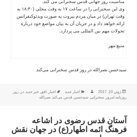
مناسبت روز جهانی قدس سخنرانی می کند.
وی این سخنرانی را در ساعت ۱۷ به وقت محلی (۱۸:۳۰ به
وقت تهران) در میان مردم بیروت به صورت ویدئوکنفرانس
ارائه خواهد داد و در جریان آن به بیان مواضع خود درباره
تحولات مهم بین المللی می پردازد.
منبع:مهر
سیدحسن نصرالله در روز قدس سخنرانی می‌کند
ارسال
نویسنده
دسته‌ها
برچسب‌ها
ژوئن 10, 2017
اخبار جدید
اخبار
,
افق
,
خبر جدید
,
در
,
روز
,
شده
روزنامه امروز
,
سخنرانی
,
سیدحسن
,
قدس
,
می‌کند
,
نصرالله
در
آستان قدس رضوی در اشاعه
فرهنگ ائمه اطهار(ع) در جهان نقش