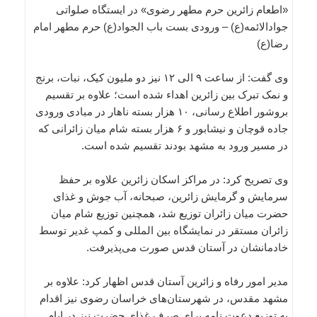
«اطعام زائرین حرم مطهر رضوی» در ایستگاه صلواتی
جوادالائمه(ع) – ورودی بست باب الجواد(ع) حرم مطهر امام
رضا(ع)
وی گفت: از ساعت ۹ الی ۱۲ نیز دو ملیون کیک، نبات، برنج
و نمک تبرک بین زائرین اهداء شده است؛ علاوه بر تقسیم
بروشور اطلاع رسانی، ۱۰ هزار بسته ناهار در مبادی ورودی
جاده قوچان و نیشابور و ۶ هزار بسته شام میان زائرانی که
در مسیر ورود به مشهد بودند تقسیم شده است.
وی تصریح کرد: در مراکز اسکان زائرین علاوه بر حفظ
سرمایش و گرمایش زائرین، صبحانه، آب جوش و غذای
حضرت میان زائران توزیع ‌شد، همچنین توزیع شام میان
زائران مستقر در نمایشگاه بین المللی و کمپ غدیر توسط
خادمانشان در آستان قدس صورت می‌پذیرفت.
مدیر امور رفاه و زائرین آستان قدس اظهار کرد: علاوه بر
مشهد مقدس، در شهرستان‌های خراسان رضوی نیز اقدام
به توزیع دعوت نامه برای صرف غذای حضرت نیز در ایام