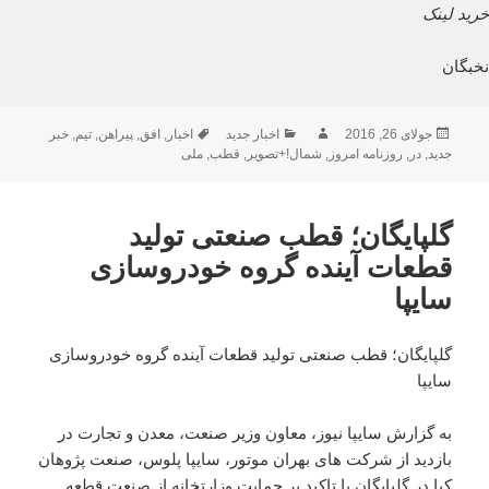
خرید لینک
نخبگان
ارسال
نویسنده
دسته‌ها
برچسب‌ها
جولای 26, 2016
اخبار جدید
اخبار
,
افق
,
پیراهن
,
تیم
,
خبر
شده
جدید
,
در
,
روزنامه امروز
,
شمال!+تصویر
,
قطب
,
ملی
در
گلپایگان؛ قطب صنعتی تولید
قطعات آینده گروه خودروسازی
سایپا
گلپایگان؛ قطب صنعتی تولید قطعات آینده گروه خودروسازی
سایپا
به گزارش سایپا نیوز، معاون وزیر صنعت، معدن و تجارت در
بازدید از شرکت های بهران موتور، سایپا پلوس، صنعت پژوهان
کیا در گلپایگان با تاکید بر حمایت وزارتخانه از صنعت قطعه