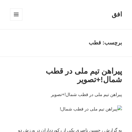
افق
فهرست
و
ابزارک‌ها
برچسب:
قطب
پیراهن تیم ملی در قطب
شمال!+تصویر
پیراهن تیم ملی در قطب شمال!+تصویر
به گزارش ، حسین ناصری یکی از رکوردداران در ورزش دو