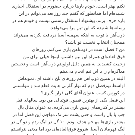
نکنم بهتر است. خودم بارها درباره حضورم در استقلال اخباری
شنیده‌ام اما همانطور که گفتم چند روز بعد می‌توانم در این
باره حرف بزنم. پیشنهاد استقلال رسمی نیست و خودم هم در
رسانه‌ها شنیدم که این تیم مرا می‌خواهد.
ذوب‌آهن با توجه به اینکه سهمیه آسیا دریافت نکرده، می‌تواند
همچنان انتخاب نخست تو باشد؟
من ۴ فصل است در ذوب‌آهن بازی می‌کنم. روزهای
فوق‌العاده‌ای همراه این تیم داشتم، اینجا خیلی برای من
زحمت کشیدند. به همین دلیل اولویتم ذوب‌آهن است و نخستین
مذاکره‌ام را با این تیم انجام می‌دهم.
البته در همین ذوب‌آهن هم روزهای تلخ داشته ای. نمونه‌اش
اواسط نیم‌فصل دوم که نوار گلزنی هایت قطع شد و نتوانستی
در کورس کسب عنوان آقای گلی قرار بگیری؟
این فصل یکی از بهترین فصول فوتبالی من بود. سالهای قبل
بیشتر در کناره‌های زمین بازی می‌کردم. به عنوان مثال بال
چپ یا بال راست و حتی پشت سر تک مهاجم. این فصل اما در
بیشتر بازی‌ها مهاجم هدف بودم. ۱۰ گل در لیگ زدم و دو گل در
لیگ قهرمانان آسیا. شروع فوق‌العاده‌ای بود اما مدتی نتوانستم