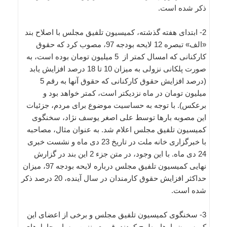
ذکر شده است.
2- ابتدای هفته گذشته، کمیسیون تلفیق مجلس با اصلاح بند
«الف» تبصره 12 لایحه بودجه 97، مصوب کرد که حقوق
کارکنانی که امسال کمتر از 5 میلیون تومان بوده است، به
صورت پلکانی نزولی به میزان 10 تا 18 درصد افزایش یابد
(درصد افزایش حقوق کارکنانی که حقوق آنها به رقم 5
میلیون تومان در ماه نزدیکتر است، کمتر خواهد بود و
برعکس). با توجه به حساسیت موضوع برای مردم، جزئیات
این مصوبه بارها توسط علی اصغر یوسف نژاد، سخنگوی
کمیسیون تلفیق مجلس اعلام شد. به عنوان مثال، مصاحبه
با خبرگزاری خانه ملت در تاریخ 23 دی ماه و نشست خبری
24 دی ماه. با این وجود، در متن جزء 2 این بند در گزارش
نهایی کمیسیون تلفیق مجلس درباره لایحه بودجه 97، میزان
حداکثر افزایش حقوق کارمندان در سال آینده، 20 درصد ذکر
شده است.
3- سخنگوی کمیسیون تلفیق مجلس و برخی از اعضای این
کمیسیون بارها مطرح کردند، قیمت بنزین و سایر حامل‌های