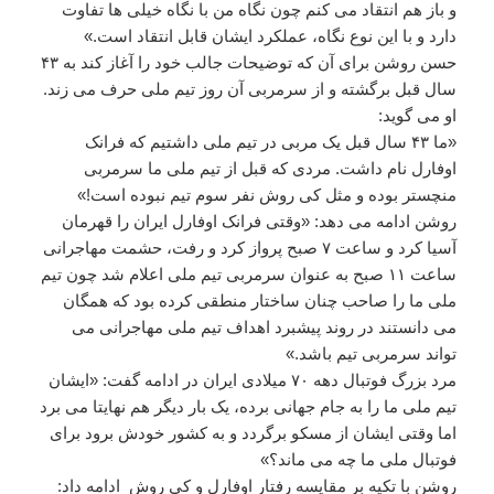
و باز هم انتقاد می کنم چون نگاه من با نگاه خیلی ها تفاوت
دارد و با این نوع نگاه، عملکرد ایشان قابل انتقاد است.»
حسن روشن برای آن که توضیحات جالب خود را آغاز کند به ۴۳
سال قبل برگشته و از سرمربی آن روز تیم ملی حرف می زند.
او می گوید:
«ما ۴۳ سال قبل یک مربی در تیم ملی داشتیم که فرانک
اوفارل نام داشت. مردی که قبل از تیم ملی ما سرمربی
منچستر بوده و مثل کی روش نفر سوم تیم نبوده است!»
روشن ادامه می دهد: «وقتی فرانک اوفارل ایران را قهرمان
آسیا کرد و ساعت ۷ صبح پرواز کرد و رفت، حشمت مهاجرانی
ساعت ۱۱ صبح به عنوان سرمربی تیم ملی اعلام شد چون تیم
ملی ما را صاحب چنان ساختار منطقی کرده بود که همگان
می دانستند در روند پیشبرد اهداف تیم ملی مهاجرانی می
تواند سرمربی تیم باشد.»
مرد بزرگ فوتبال دهه ۷۰ میلادی ایران در ادامه گفت: «ایشان
تیم ملی ما را به جام جهانی برده، یک بار دیگر هم نهایتا می برد
اما وقتی ایشان از مسکو برگردد و به کشور خودش برود برای
فوتبال ملی ما چه می ماند؟»
روشن با تکیه بر مقایسه رفتار اوفارل و کی روش ادامه داد: