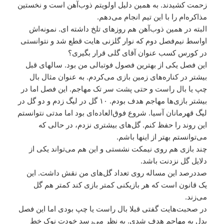
زحمت کشیدند. به همین دلیل اولویتم ذوب‌آهن است و نخستین
مذاکره‌ام را با این تیم انجام می‌دهم.
البته در همین ذوب‌آهن هم روزهای تلخ داشته ای. نمونه‌اش
اواسط نیم‌فصل دوم که نوار گلزنی هایت قطع شد و نتوانستی
در کورس کسب عنوان آقای گلی قرار بگیری؟
این فصل یکی از بهترین فصول فوتبالی من بود. سالهای قبل
بیشتر در کناره‌های زمین بازی می‌کردم. به عنوان مثال بال
چپ یا بال راست و حتی پشت سر تک مهاجم. این فصل اما در
بیشتر بازی‌ها مهاجم هدف بودم. ۱۰ گل در لیگ زدم و دو گل در
لیگ قهرمانان آسیا. شروع فوق‌العاده‌ای بود اما مدتی نتوانستم
این روند را حفظ کنم. گل‌های بیشتری نزدم، در حالی که
می‌توانستم بهتر از اینها باشم.
چند بازی هم روی نیمکت نشستی و این هم می‌تواند یکی از
دلایل گل نزدنت باشد.
صددرصد این مساله روی تعداد گل‌های من نقش داشت. این
یک قانون است که هر بازیکنی کمتر بازی کند کمتر هم گل
می‌زند.
در صحبت‌هایت گفتی قبلا بال راست یا چپ بودی اما این فصل
بدل به مهاجم هدف شدی. به نظر می‌رسد خودت نوک خط