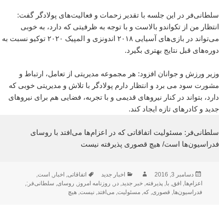
سلطانی‌فر در این جلسه با تقدیر زحمات و فعالیت‌های پولادگر گفت:
انتظار من از تکواندو بالاست و با توجه به ظرفیتی که دارد، به خوبی
می‌تواند در بازی‌های آسیایی ۲۰۱۸ اندونزی و المپیک ۲۰۲۰ توکیو نسبت به
دوره‌های قبل نتایج بهتری بگیرد.
وزیر ورزش و جوانان افزود: هر مجموعه مدیریتی از تعامل، ارتباط و
مشورت سود می برد و انتظار دارم پولادگر با تلاش و مدیریتی خوبی که
دارد، بتواند در کنار نیروهای قدیمی و با تجربه، فضایی هم برای نیروهای
جدید و کادرهای تازه ایجاد کند.
سلطانی‌فر: مسئولیت اتفاقاتی که در اعزام‌ها می‌افتد با روسای
فدراسیون‌ها است/ هیچ قصوری پذیرفته نیست
ارسال
نویسنده
دسته‌ها
برچسب‌ها
دسامبر 3, 2016
اخبار جدید
اتفاقاتی
,
اخبار
,
است
,
شده
اعزام‌ها
,
افق
,
با
,
پذیرفته
,
خبر جدید
,
در
,
روزنامه امروز
,
روسای
,
سلطانی‌فر:
,
در
فدراسیون‌ها
,
قصوری
,
که
,
مسئولیت
,
می‌افتد
,
نیست
,
هیچ