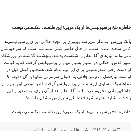
خاطره تلخ پرسپولیسی‌ها از یک مربی/ این طلسم، شکستنی نیست
بانک ورزش-
به نظر می‌رسد پیروزی بر مجید جلالی، برای پرسپولیسی‌ها
کمی سخت شده است. در حال حاضر شش مسابقه است که سرخپوشان
نمی‌توانند تیم‌های آقا معلم را شکست بدهند. پنجشنبه گذشته در ورزشگاه
شهر قدس، جلالی دو امتیاز بسیار مهم از پرسپولیس گرفت که به قیمت
از دست رفتن صدرنشینی برای این تیم تمام شد. همچنین فصل قبل در
اواسط نیم‌فصل دوم نیز جلالی به عنوان سرمربی سایپا با گل دقیقه۹۰
دغاغله یک مساوی ارزشمند از پرسپولیس گرفت که به نوعی این تیم را از
جام قهرمانی محروم کرد. البته آقا معلم بعد از آن بازی، به صغیر و کبیر
باخت تا شاید معلوم شود فقط با پرسپولیس مشکل داشته!
خاطره تلخ پرسپولیسی‌ها از یک مربی/ این طلسم، شکستنی نیست
ارسال
نویسنده
دسته‌ها
برچسب‌ها
نوامبر 30, 2016
اخبار جدید
اخبار
,
از
,
افق
,
این
,