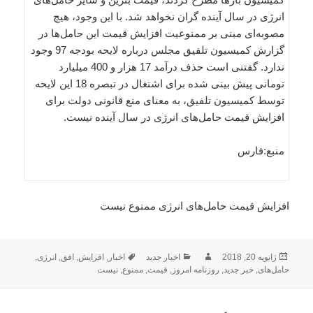
انرژی در سال آینده گران نخواهد شد. با این وجود، هیچ
مصوبه‌ای مبنی بر ممنوعیت افزایش قیمت این حامل‌ها در
گزارش کمیسیون تلفیق مجلس درباره لایحه بودجه 97 وجود
ندارد. گفتنی است حذف درآمد 17 هزار و 400 میلیارد
تومانی پیش بینی شده برای اشتغال در تبصره 18 این لایحه
توسط کمیسیون تلفیق، به معنای منع قانونی دولت برای
افزایش قیمت حامل‌های انرژی در سال آینده نیست.
منبع:فارس
افزایش قیمت حامل‌های انرژی ممنوع نیست
ارسال
نویسنده
دسته‌ها
برچسب‌ها
ژانویه 20, 2018
اخبار جدید
اخبار
,
افزایش
,
افق
,
انرژی
,
شده
حامل‌های
,
خبر جدید
,
روزنامه امروز
,
قیمت
,
ممنوع
,
نیست
در