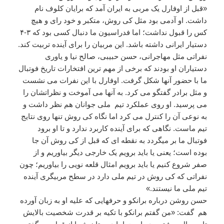
«قبل از اوفارل یک مربی به ایران آمد که برایان کلوف نام
داشت. او آدمی بود مثل کی روش، متکبر و خود رای و هیچ
کس را قبول نداشت؛ اما فدراسیون ما دنبال کسی بود که ۳-۴
دستیار ایرانی داشته باشد. این مربیان را برای آینده تربیت کند.
نفراتی مثل مهاجرانی، حسن حبیبی، صالح نیا و یاوری
دستیاران او بودند که برخی از مهم ترین افتخارات تاریخ فوتبال
ما با حضور آنها شکل گرفت. اوفارل با این نفرات می نشست
و مثل برادر گفتگو می کرد. به آنها می آموخت و نظراتشان را
می پرسید. او روی عملکرد تیم ملی جوانان هم نظر داشت و
به نوعی آن را کنترل می کرد اما نگاه کی روش تنها روی نتایج
تیم ماست. نگاهی که برای آینده کاربرد ندارد و تا او برود
فوتبال ما بر میگردد به نقطه ای که قبل از کی روش آن جا
بوده است؛ یعنی یا باید برویم یک خارجی دیگر بیاوریم و از
صفر شروع کنیم یا باید برویم امثال قلعه نویی را بیاوریم؛ چون
نفراتی که کی روش در تیم ملی دارد در سطح مربیگری آینده
تیم ملی ما نیستند.»
حسن روشن درباره برانکو و حرفهایی که علیه او به زبان آورده
هم گفت: «من گفتم برانکو با تکیه بر قدرت شخصیت بالایش