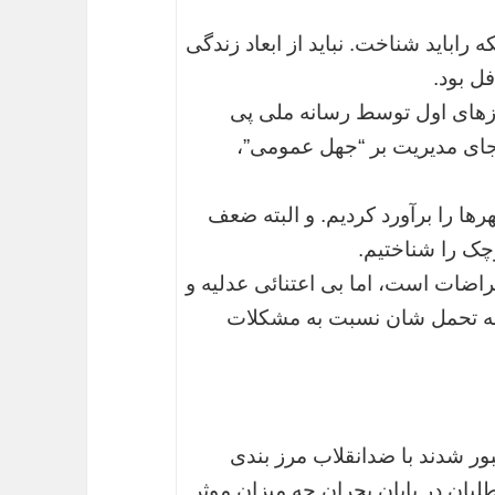
 نسل شبکه های اجتماعی با هویت ۴۰ تکه راباید شناخت. نباید از ابعاد زندگی
ل بود.
زهای اول توسط رسانه ملی پی
جای مدیریت بر “جهل عمومی”،
ا را برآورد کردیم. و البته ضعف
چک را شناختیم.
ضات است، اما بی اعتنائی عدلیه و
نه تحمل شان نسبت به مشکلات
ور شدند با ضدانقلاب مرز بندی
لبان در پایان بحران چه میزان موثر