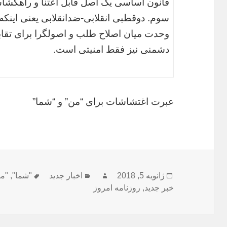
قانون اساسی یک اصل قابل اعتنا و راهگشاس
سوم. دوقطبی انقلابی-ضدانقلابی یعنی اینکه 
وحدت میان اصلاح طلب و اصولگرا برای تقا
دشمنی نیز فقط امنیتی است.‎
عبرت اغتشاشات برای “من” و “شما”
ارسال
نویسنده
دسته‌ها
برچسب‌ها
ژانویه 5, 2018
اخبار جدید
"شما"
,
"م
شده
خبر جدید
,
روزنامه امروز
در