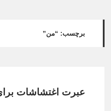
برچسب:
“من”
عبرت اغتشاشات برای