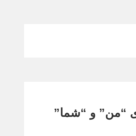
 “من” و “شما”