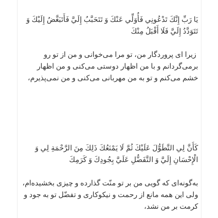
يَا رَبِّ إِنَّكَ تَدْعُونِي فَأُوَلِّي عَنْكَ وَ تَتَحَبَّبُ إِلَيَّ فَأَتَبَغَّضُ إِلَيْكَ وَ
تَتَوَدَّدُ إِلَيَّ فَلَا أَقْبَلُ مِنْكَ
زيرا اى پروردگار من، تو مرا مى‌خوانى و من از تو رو
برمى‌گردانم و با من اظهار دوستى مى‌كنى و من اظهار
خشم مى‌كنم و تو به من مهربانى مى‌كنى و من نمى‌پذيرم،
كَأَنَّ لِي التَّطَوُّلَ عَلَيْكَ ثُمَّ لَا يَمْنَعُكَ ذَلِكَ مِنَ الرَّحْمَةِ لِي وَ
الْإِحْسَانِ إِلَيَّ وَ التَّفَضُّلِ عَلَيَّ بِجُودِكَ وَ كَرَمِكَ
به‌گونه‌اى كه گويى من بر تو منّت گذارده و چيزى بخشيده‌ام،
ولى اين همه مانع از رحمت و نيكوكارى و تفضّل تو به جود و
كرمت بر من نشد،