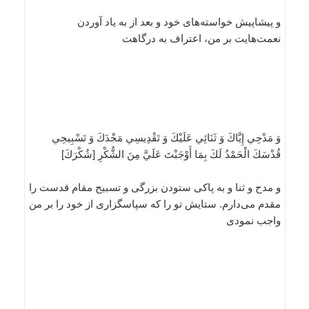
و پيشاپيش خواسته‌هاى خود و بعد از به ياد آوردن
نعمت‌هايت بر من، اعتراف به درگاهت
وَ مَدْحِي إِيَّاكَ وَ ثَنَائِي عَلَيْكَ وَ تَقْدِيسِي مَجْدَكَ وَ تَسْبِيحِي
قُدْسَكَ الْحَمْدُ لَكَ بِمَا أَوْجَبْتَ عَلَيَّ مِنَ الشُّكْرِ [شُكْرَكَ‏]
و مدح و ثنا و به پاكى ستودن بزرگى و تسبيح مقام قدست را
مقدم مى‌دارم. ستايش تو را كه سپاسگزارى از خود را بر من
واجب نمودى