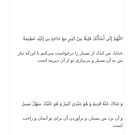
اللَّهُمَّ إِنِّي أَسْأَلُكَ قَلِيلًا مِنْ كَثِيرٍ مَعَ حَاجَةٍ بِي إِلَيْهِ عَظِيمَةٌ
خدايا، من اندك از بسيار را درخواست مى‌كنم با اين‌كه نياز
من به آن بسيار و بى‌نيازى تو از آن ديرينه است
وَ غِنَاكَ عَنْهُ قَدِيمٌ وَ هُوَ عِنْدِي كَثِيرٌ وَ هُوَ عَلَيْكَ سَهْلٌ يَسِيرٌ
و آن نزد من بسيار، و برآوردن آن براى تو آسان و راحت
است.