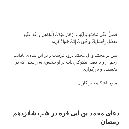
فَصَلِّ عَلَى مُحَمَّدٍ وَ آلِهِ وَ ارْحَمْ عَبْدَكَ الْجَاهِلَ وَ عُدْ عَلَيْهِ
بِفَضْلِ إِحْسَانِكَ وَ جُودِكَ إِنَّكَ جَوَادٌ كَرِيم‏
پس بر محمّد و آل محمّد درود فرست و بر اين بنده‌ى نادانت
رحم آر و با فضل نيكوكارى‌ات بر او ببخش، به راستى كه تو
بخشنده و بزرگوارى.
منبع:باشگاه خبرنگاران
دعای محمد بن ابی قره در شب شانزدهم
رمضان