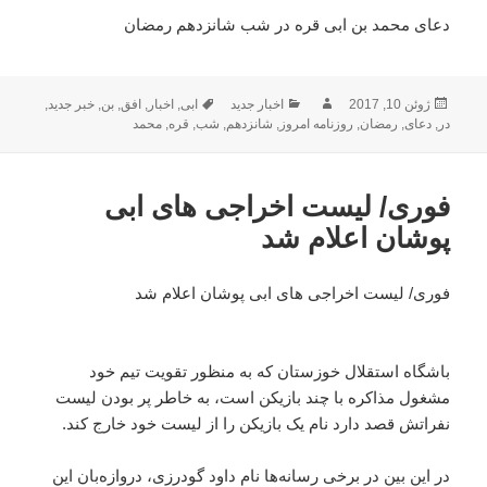
دعای محمد بن ابی قره در شب شانزدهم رمضان
ارسال
نویسنده
دسته‌ها
برچسب‌ها
ژوئن 10, 2017
اخبار جدید
ابی
,
اخبار
,
افق
,
بن
,
خبر جدید
,
شده
در
,
دعای
,
رمضان
,
روزنامه امروز
,
شانزدهم
,
شب
,
قره
,
محمد
در
فوری/ لیست اخراجی های ابی
پوشان اعلام شد
فوری/ لیست اخراجی های ابی پوشان اعلام شد
باشگاه استقلال خوزستان که به منظور تقویت تیم خود
مشغول مذاکره با چند بازیکن است، به خاطر پر بودن لیست
نفراتش قصد دارد نام یک بازیکن را از لیست خود خارج کند.
در این بین در برخی رسانه‌ها نام داود گودرزی، دروازه‌بان این