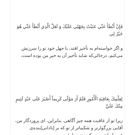
فَإِنْ أَبْطَأَ عَنِّي عَتَبْتُ بِجَهْلِي عَلَيْكَ وَ لَعَلَّ الَّذِي أَبْطَأَ عَنِّي هُوَ
خَيْرٌ لِي
و اگر خواسته‌ام به تأخير افتد، با جهل خود تو را سرزنش
مى‌كنم، درحالى‌كه شايد تأخير آن به خير من بوده است،
لِعِلْمِكَ بِعَاقِبَةِ الْأُمُورِ فَلَمْ أَرَ مَوْلًى كَرِيماً أَصْبَرَ عَلَى عَبْدٍ لَئِيمٍ
مِنْكَ عَلَيَّ
زيرا تو از عاقبت همه چيز آگاهى. بنابراين، اى پروردگار من،
آقايى بزرگوارتر و شكيباتر از تو كه بر [نادانى]بنده‌ى
فرومايه‌اش صبر كند، نديده‌ام؛