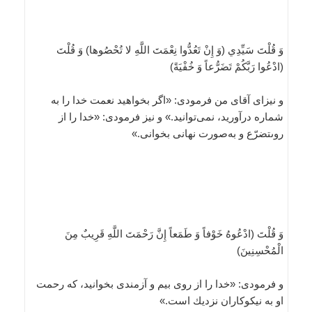
وَ قُلْتَ سَيِّدِي‏ (وَ إِنْ تَعُدُّوا نِعْمَتَ اللَّهِ لا تُحْصُوها) وَ قُلْتَ‏
(ادْعُوا رَبَّكُمْ تَضَرُّعاً وَ خُفْيَةً)
و نيزاى آقاى من فرمودى: «اگر بخواهيد نعمت خدا را به
شماره درآوريد، نمى‌توانيد.» و نيز فرمودى: «خدا را از
روىتضرّع و به‌صورت نهانى بخوانى.»
وَ قُلْتَ‏ (ادْعُوهُ خَوْفاً وَ طَمَعاً إِنَّ رَحْمَتَ اللَّهِ قَرِيبٌ مِنَ
الْمُحْسِنِينَ‏)
و فرمودى: «خدا را از روى بيم و آزمندى بخوانيد، كه رحمت
او به نيكوكاران نزديك است.»