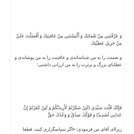
وَ عَرَّفْتَنِي مِنْ نَعْمَائِكَ وَ أَلْبَسْتَنِي مِنْ عَافِيَتِكَ وَ أَفْضَلْتَ عَلَيَّ
مِنْ جَزِيلِ عَطِيَّتِكَ
و نعمتت را به من شناساندى و عافيتت را به من پوشاندى و
عطاياى بزرگ و برترت را به من ارزانى داشتى؛
فَإِنَّكَ قُلْتَ سَيِّدِي‏ (لَئِنْ شَكَرْتُمْ لَأَزِيدَنَّكُمْ وَ لَئِنْ كَفَرْتُمْ إِنَّ
عَذابِي لَشَدِيدٌ) وَ قَوْلُكَ صِدْقٌ وَ وَعْدُكَ حَقٌّ
زيرااى آقاى من فرمودى: «اگر سپاسگزارى كنيد، قطعا