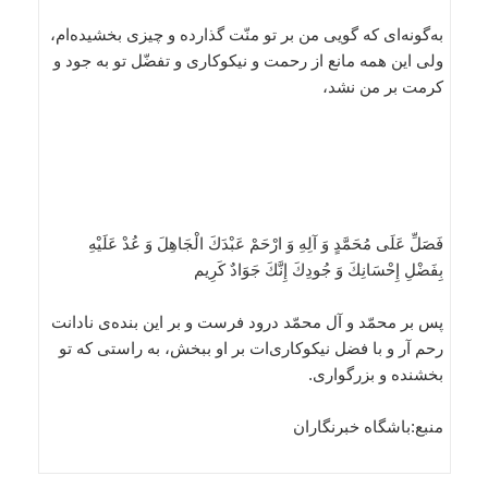
به‌گونه‌اى كه گويى من بر تو منّت گذارده و چيزى بخشيده‌ام،
ولى اين همه مانع از رحمت و نيكوكارى و تفضّل تو به جود و
كرمت بر من نشد،
فَصَلِّ عَلَى مُحَمَّدٍ وَ آلِهِ وَ ارْحَمْ عَبْدَكَ الْجَاهِلَ وَ عُدْ عَلَيْهِ
بِفَضْلِ إِحْسَانِكَ وَ جُودِكَ إِنَّكَ جَوَادٌ كَرِيم‏
پس بر محمّد و آل محمّد درود فرست و بر اين بنده‌ى نادانت
رحم آر و با فضل نيكوكارى‌ات بر او ببخش، به راستى كه تو
بخشنده و بزرگوارى.
منبع:باشگاه خبرنگاران