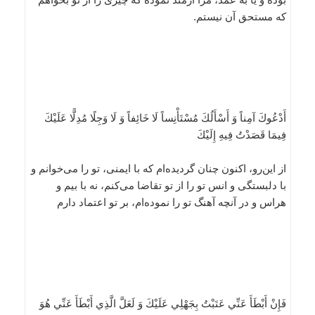
كه مستحق آن نيستم.
أَدْعُوكَ آمِناً وَ أَسْأَلُكَ مُسْتَأْنِساً لَا خَائِفاً وَ لَا وَجِلًا مُدِلًّا عَلَيْكَ
فِيمَا قَصَدْتُ فِيهِ إِلَيْكَ
از اين‌رو، اكنون چنان گرديده‌ام كه با ايمنى، تو را مى‌خوانم و
با دلبستگى و انس تو را از تو تقاضا مى‌كنم، نه با بيم و
هراس و در آنچه آهنگ تو را نموده‌ام، بر تو اعتماد دارم
فَإِنْ أَبْطَأَ عَنِّي عَتَبْتُ بِجَهْلِي عَلَيْكَ وَ لَعَلَّ الَّذِي أَبْطَأَ عَنِّي هُوَ