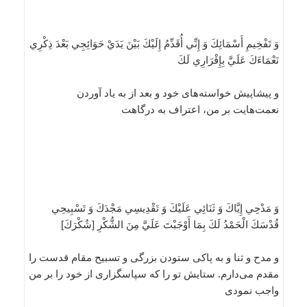
وَ تَفْخِيمِ أَسْمَائِكَ وَ إِنِّي أُقَدِّمُ إِلَيْكَ بَيْنَ يَدَيْ حَوَائِجِي بَعْدَ ذِكْرِي
نَعْمَاءَكَ عَلَيَّ بِإِقْرَارِي لَكَ
و پيشاپيش خواسته‌هاى خود و بعد از به ياد آوردن
نعمت‌هايت بر من، اعتراف به درگاهت
وَ مَدْحِي إِيَّاكَ وَ ثَنَائِي عَلَيْكَ وَ تَقْدِيسِي مَجْدَكَ وَ تَسْبِيحِي
قُدْسَكَ الْحَمْدُ لَكَ بِمَا أَوْجَبْتَ عَلَيَّ مِنَ الشُّكْرِ [شُكْرَكَ‏]
و مدح و ثنا و به پاكى ستودن بزرگى و تسبيح مقام قدست را
مقدم مى‌دارم. ستايش تو را كه سپاسگزارى از خود را بر من
واجب نمودى