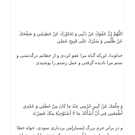
اللَّهُمَّ إِنَّ عَفْوَكَ عَنْ ذَنْبِي وَ تَجَاوُزَكَ عَنْ خَطِيئَتِي وَ صَفْحَكَ
عَنْ ظُلْمِي وَ سَتْرَكَ عَلَى قَبِيحِ عَمَلِي
خداوندا، اين‌كه گناه مرا عفو كردى و از خطايم درگذشتى و
ستم مرا ناديده گرفتى و عمل زشتم را پوشيدى
وَ حِلْمَكَ عَنْ كَبِيرٍ جُرْمِي عِنْدَ مَا كَانَ مِنْ خَطَئِي وَ عَمْدِي
أَطْمَعَنِي فِي أَنْ أَسْأَلَكَ مَا لَا أَسْتَوْجِبُهُ مِنْكَ فَصِرْتُ
و در برابر جرم بزرگ [بسيار]من بردبارى نمودى، خواه خطا
بوده و يا به عمد، مرا آزمند نموده كه چيزى را از تو بخواهم