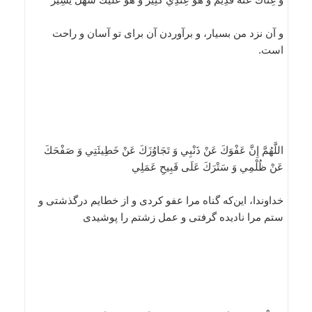
و آن نزد من بسيار، و برآوردن آن براى تو آسان و راحت
است.
اللَّهُمَّ إِنَّ عَفْوَكَ عَنْ ذَنْبِي وَ تَجَاوُزَكَ عَنْ خَطِيئَتِي وَ صَفْحَكَ
عَنْ ظُلْمِي وَ سَتْرَكَ عَلَى قَبِيحِ عَمَلِي
خداوندا، اين‌كه گناه مرا عفو كردى و از خطايم درگذشتى و
ستم مرا ناديده گرفتى و عمل زشتم را پوشيدى