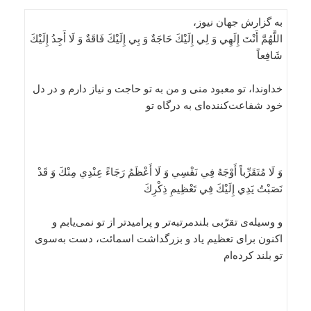
به گزارش جهان نیوز،
اللَّهُمَّ أَنْتَ إِلَهِي وَ لِي إِلَيْكَ حَاجَةٌ وَ بِي إِلَيْكَ فَاقَةٌ وَ لَا أَجِدُ إِلَيْكَ
شَافِعاً
خداوندا، تو معبود منى و من به تو حاجت و نياز دارم و در دل
خود شفاعت‌كننده‌اى به درگاه تو
وَ لَا مُتَقَرِّباً أَوْجَهُ فِي نَفْسِي وَ لَا أَعْظَمُ رَجَاءً عِنْدِي مِنْكَ وَ قَدْ
نَصَبْتُ يَدِي إِلَيْكَ فِي تَعْظِيمِ ذِكْرِكَ
و وسيله‌ى تقرّبى بلندمرتبه‌تر و پراميدتر از تو نمى‌يابم و
اكنون براى تعظيم ياد و بزرگداشت اسمائت، دست به‌سوى
تو بلند كرده‌ام