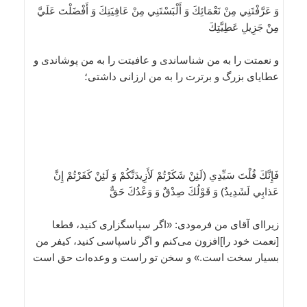
وَ عَرَّفْتَنِي مِنْ نَعْمَائِكَ وَ أَلْبَسْتَنِي مِنْ عَافِيَتِكَ وَ أَفْضَلْتَ عَلَيَّ
مِنْ جَزِيلِ عَطِيَّتِكَ
و نعمتت را به من شناساندى و عافيتت را به من پوشاندى و
عطاياى بزرگ و برترت را به من ارزانى داشتى؛
فَإِنَّكَ قُلْتَ سَيِّدِي‏ (لَئِنْ شَكَرْتُمْ لَأَزِيدَنَّكُمْ وَ لَئِنْ كَفَرْتُمْ إِنَّ
عَذابِي لَشَدِيدٌ) وَ قَوْلُكَ صِدْقٌ وَ وَعْدُكَ حَقٌّ
زيرااى آقاى من فرمودى: «اگر سپاسگزارى كنيد، قطعا
[نعمت خود را]افزون مى‌كنم و اگر ناسپاسى كنيد، كيفر من
بسيار سخت است.» و سخن تو راست و وعده‌ات حق است