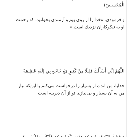
الْمُحْسِنِينَ‏)
و فرمودى: «خدا را از روى بيم و آزمندى بخوانيد، كه رحمت
او به نيكوكاران نزديك است.»
اللَّهُمَّ إِنِّي أَسْأَلُكَ قَلِيلًا مِنْ كَثِيرٍ مَعَ حَاجَةٍ بِي إِلَيْهِ عَظِيمَةٌ
خدايا، من اندك از بسيار را درخواست مى‌كنم با اين‌كه نياز
من به آن بسيار و بى‌نيازى تو از آن ديرينه است
وَ غِنَاكَ عَنْهُ قَدِيمٌ وَ هُوَ عِنْدِي كَثِيرٌ وَ هُوَ عَلَيْكَ سَهْلٌ يَسِيرٌ