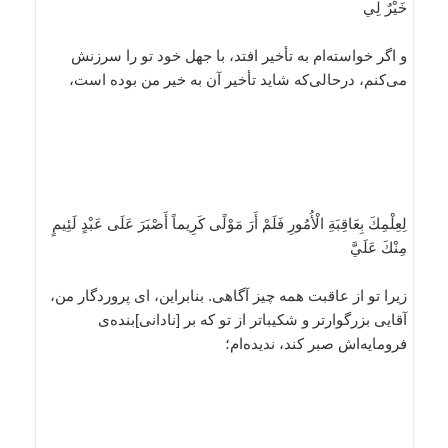
خَيْرٌ لِي
و اگر خواسته‌ام به تأخير افتد، با جهل خود تو را سرزنش
مى‌كنم، درحالى‌كه شايد تأخير آن به خير من بوده است،
لِعِلْمِكَ بِعَاقِبَةِ الْأُمُورِ فَلَمْ أَرَ مَوْلًى كَرِيماً أَصْبَرَ عَلَى عَبْدٍ لَئِيمٍ
مِنْكَ عَلَيَّ
زيرا تو از عاقبت همه چيز آگاهى. بنابراين، اى پروردگار من،
آقايى بزرگوارتر و شكيباتر از تو كه بر [نادانى]بنده‌ى
فرومايه‌اش صبر كند، نديده‌ام؛