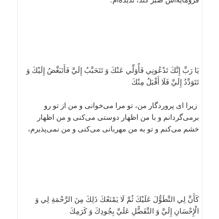
يَا رَبِّ إِنَّكَ تَدْعُونِي فَأُوَلِّي عَنْكَ وَ تَتَحَبَّبُ إِلَيَّ فَأَتَبَغَّضُ إِلَيْكَ وَ
تَتَوَدَّدُ إِلَيَّ فَلَا أَقْبَلُ مِنْكَ
زيرا اى پروردگار من، تو مرا مى‌خوانى و من از تو رو
برمى‌گردانم و با من اظهار دوستى مى‌كنى و من اظهار
خشم مى‌كنم و تو به من مهربانى مى‌كنى و من نمى‌پذيرم،
كَأَنَّ لِي التَّطَوُّلَ عَلَيْكَ ثُمَّ لَا يَمْنَعُكَ ذَلِكَ مِنَ الرَّحْمَةِ لِي وَ
الْإِحْسَانِ إِلَيَّ وَ التَّفَضُّلِ عَلَيَّ بِجُودِكَ وَ كَرَمِكَ