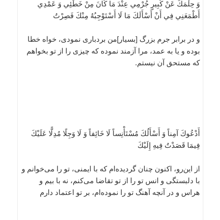
وَ حِلْمَكَ عَنْ كَبِيرٍ جُرْمِي عِنْدَ مَا كَانَ مِنْ خَطَئِي وَ عَمْدِي
أَطْمَعَنِي فِي أَنْ أَسْأَلَكَ مَا لَا أَسْتَوْجِبُهُ مِنْكَ فَصِرْتُ
و در برابر جرم بزرگ [بسيار]من بردبارى نمودى، خواه خطا
بوده و يا به عمد، مرا آزمند نموده كه چيزى را از تو بخواهم
كه مستحق آن نيستم.
أَدْعُوكَ آمِناً وَ أَسْأَلُكَ مُسْتَأْنِساً لَا خَائِفاً وَ لَا وَجِلًا مُدِلًّا عَلَيْكَ
فِيمَا قَصَدْتُ فِيهِ إِلَيْكَ
از اين‌رو، اكنون چنان گرديده‌ام كه با ايمنى، تو را مى‌خوانم و
با دلبستگى و انس تو را از تو تقاضا مى‌كنم، نه با بيم و
هراس و در آنچه آهنگ تو را نموده‌ام، بر تو اعتماد دارم