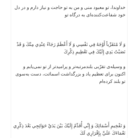
خداوندا، تو معبود منى و من به تو حاجت و نياز دارم و در دل
خود شفاعت‌كننده‌اى به درگاه تو
وَ لَا مُتَقَرِّباً أَوْجَهُ فِي نَفْسِي وَ لَا أَعْظَمُ رَجَاءً عِنْدِي مِنْكَ وَ قَدْ
نَصَبْتُ يَدِي إِلَيْكَ فِي تَعْظِيمِ ذِكْرِكَ
و وسيله‌ى تقرّبى بلندمرتبه‌تر و پراميدتر از تو نمى‌يابم و
اكنون براى تعظيم ياد و بزرگداشت اسمائت، دست به‌سوى
تو بلند كرده‌ام
وَ تَفْخِيمِ أَسْمَائِكَ وَ إِنِّي أُقَدِّمُ إِلَيْكَ بَيْنَ يَدَيْ حَوَائِجِي بَعْدَ ذِكْرِي
نَعْمَاءَكَ عَلَيَّ بِإِقْرَارِي لَكَ