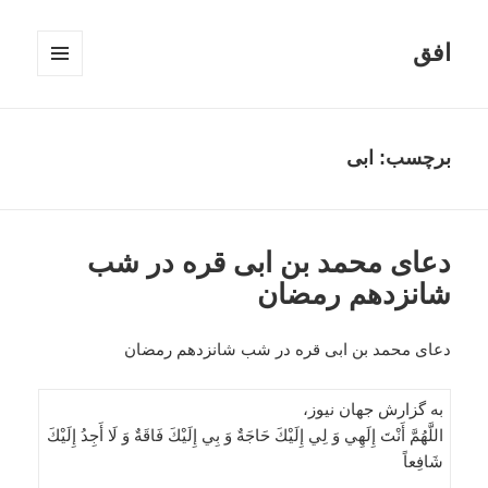
افق
فهرست
و
ابزارک‌ها
برچسب:
ابی
دعای محمد بن ابی قره در شب
شانزدهم رمضان
دعای محمد بن ابی قره در شب شانزدهم رمضان
به گزارش جهان نیوز،
اللَّهُمَّ أَنْتَ إِلَهِي وَ لِي إِلَيْكَ حَاجَةٌ وَ بِي إِلَيْكَ فَاقَةٌ وَ لَا أَجِدُ إِلَيْكَ
شَافِعاً