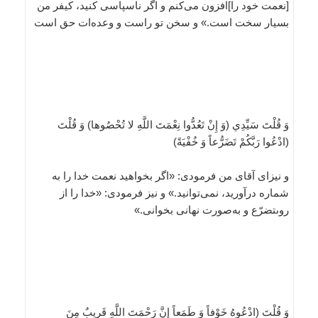
[نعمت خود را]افزون مى‌كنم و اگر ناسپاسى كنيد، كيفر من
بسيار سخت است.» و سخن تو راست و وعده‌ات حق است
وَ قُلْتَ سَيِّدِي‏ (وَ إِنْ تَعُدُّوا نِعْمَتَ اللَّهِ لا تُحْصُوها) وَ قُلْتَ‏
(ادْعُوا رَبَّكُمْ تَضَرُّعاً وَ خُفْيَةً)
و نيزاى آقاى من فرمودى: «اگر بخواهيد نعمت خدا را به
شماره درآوريد، نمى‌توانيد.» و نيز فرمودى: «خدا را از
روىتضرّع و به‌صورت نهانى بخوانى.»
وَ قُلْتَ‏ (ادْعُوهُ خَوْفاً وَ طَمَعاً إِنَّ رَحْمَتَ اللَّهِ قَرِيبٌ مِنَ