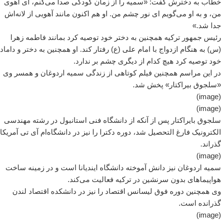
خطاب به دخترش گفت: «سمیه را از زمان کودکی صدا می‌کنم،‌ ای آهوی
من، و به او می‌گویم‌ ای نور چشم من. او هم اکنون مانند آهویی از لانه‌اش
جدا شد.»
رئیس جمهور ترکیه همچنین به دختر خود توصیه کرد بمانند فاطمه زهرا
(س) به هنگام ازدواج با امام علی (ع) رفتار کند. او همچنین به دختر و داماد
خود توصیه کرد هیچ کدام از دیگری چشم بر ندارد.
در این مراسم همچنین فیلم کوتاهی از زندگی سمیه اردوغان و همسر وی
«سلجوق بیراکتار» پخش شد.
(image)
(image)
سلجوق بایراکتار پس از آنکه از دانشگاه فنی استانبول در رشته مهندسی
الکترونیک فارغ التحصیل شد، دوره دکترا را نیز در دانشگاه‌ام آی تی آمریکا
گذراند.
(image)
سمیه اردوغان نیز دانش آموخته دانشگاه ایندیانا است و در زمینه ساخت
هواپیماهای بدون سرنشین در ترکیه فعالیت می‌کند.
وی همچنین دوره فوق لیسانس اقتصاد را نیز در دانشکده اقتصاد لندن
گذرانده است.
(image)