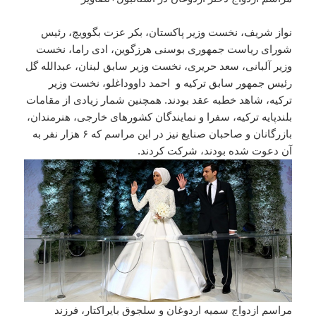
نواز شریف، نخست وزیر پاکستان، بکر عزت بگوویچ، رئیس
شورای ریاست جمهوری بوسنی هرزگوین، ادی راما، نخست
وزیر آلبانی، سعد حریری، نخست وزیر سابق لبنان، عبدالله گل
رئیس جمهور سابق ترکیه و احمد داووداغلو، نخست وزیر
ترکیه، شاهد خطبه عقد بودند. همچنین شمار زیادی از مقامات
بلندپایه ترکیه، سفرا و نمایندگان کشورهای خارجی، هنرمندان،
بازرگانان و صاحبان صنایع نیز در این مراسم که ۶ هزار نفر به
آن دعوت شده بودند، شرکت کردند.
مراسم ازدواج سمیه اردوغان و سلجوق بایراکتار، فرزند