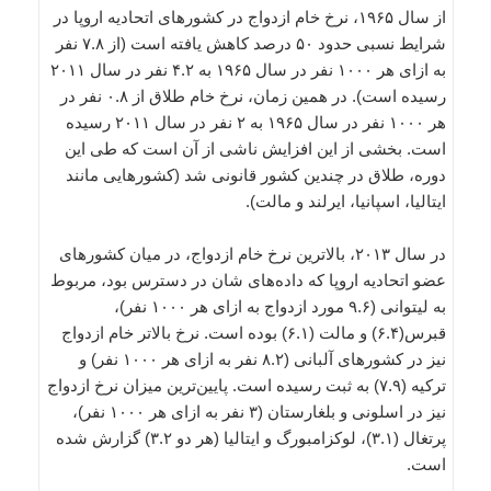
از سال ۱۹۶۵، نرخ خام ازدواج در کشورهای اتحادیه اروپا در
شرایط نسبی حدود ۵۰ درصد کاهش یافته است (از ۷.۸ نفر
به ازای هر ۱۰۰۰ نفر در سال ۱۹۶۵ به ۴.۲ نفر در سال ۲۰۱۱
رسیده است). در همین زمان، نرخ خام طلاق از ۰.۸ نفر در
هر ۱۰۰۰ نفر در سال ۱۹۶۵ به ۲ نفر در سال ۲۰۱۱ رسیده
است. بخشی از این افزایش ناشی از آن است که طی این
دوره، طلاق در چندین کشور قانونی شد (کشورهایی مانند
ایتالیا، اسپانیا، ایرلند و مالت).
در سال ۲۰۱۳، بالاترین نرخ خام ازدواج، در میان کشورهای
عضو اتحادیه اروپا که داده‌های شان در دسترس بود، مربوط
به لیتوانی (۹.۶ مورد ازدواج به ازای هر ۱۰۰۰ نفر)،
قبرس(۶.۴) و مالت (۶.۱) بوده است. نرخ بالاتر خام ازدواج
نیز در کشورهای آلبانی (۸.۲ نفر به ازای هر ۱۰۰۰ نفر) و
ترکیه (۷.۹) به ثبت رسیده است. پایین‌ترین میزان نرخ ازدواج
نیز در اسلونی و بلغارستان (۳ نفر به ازای هر ۱۰۰۰ نفر)،
پرتغال (۳.۱)، لوکزامبورگ و ایتالیا (هر دو ۳.۲) گزارش شده
است.