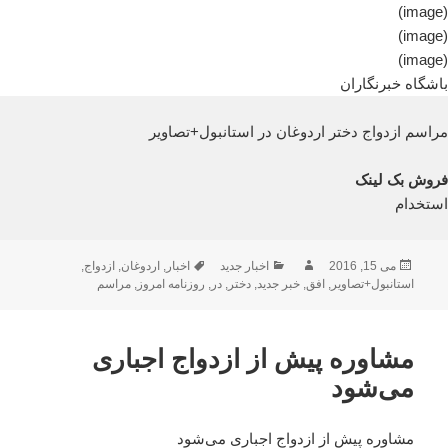
(image)
(image)
(image)
باشگاه خبرنگاران
مراسم ازدواج دختر اردوغان در استانبول+تصاویر
فروش بک لینک
استخدام
ارسال
نویسنده
دسته‌ها
برچسب‌ها
می 15, 2016
اخبار جدید
اخبار
,
اردوغان
,
ازدواج
,
شده
استانبول+تصاویر
,
افق
,
خبر جدید
,
دختر
,
در
,
روزنامه امروز
,
مراسم
در
مشاوره پیش از ازدواج اجباری
می‌شود
مشاوره پیش از ازدواج اجباری می‌شود