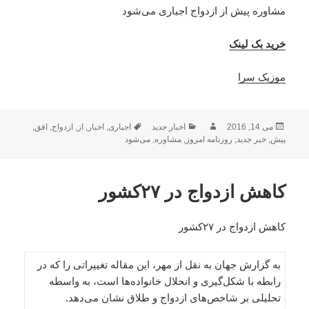
مشاوره پیش از ازدواج اجباری می‌شود
خرید بک لینک
موزیک سرا
ارسال
نویسنده
دسته‌ها
برچسب‌ها
می 14, 2016
اخبار جدید
اجباری
,
اخبار
,
از
,
ازدواج
,
افق
,
شده
پیش
,
خبر جدید
,
روزنامه امروز
,
مشاوره
,
می‌شود
در
کاهش ازدواج در ۲۷کشور
کاهش ازدواج در ۲۷کشور
به گزارش جهان به نقل از مهر، این مقاله تغییراتی را که در
رابطه با شکل‌گیری و انحلال خانواده‌ها است، به واسطه
تحلیلی بر شاخص‌های ازدواج و طلاق نشان می‌دهد.