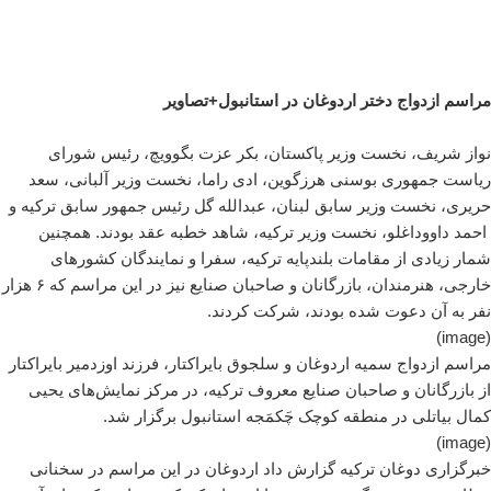
مراسم ازدواج دختر اردوغان در استانبول+تصاویر
نواز شریف، نخست وزیر پاکستان، بکر عزت بگوویچ، رئیس شورای
ریاست جمهوری بوسنی هرزگوین، ادی راما، نخست وزیر آلبانی، سعد
حریری، نخست وزیر سابق لبنان، عبدالله گل رئیس جمهور سابق ترکیه و
احمد داووداغلو، نخست وزیر ترکیه، شاهد خطبه عقد بودند. همچنین
شمار زیادی از مقامات بلندپایه ترکیه، سفرا و نمایندگان کشورهای
خارجی، هنرمندان، بازرگانان و صاحبان صنایع نیز در این مراسم که ۶ هزار
نفر به آن دعوت شده بودند، شرکت کردند.
(image)
مراسم ازدواج سمیه اردوغان و سلجوق بایراکتار، فرزند اوزدمیر بایراکتار
از بازرگانان و صاحبان صنایع معروف ترکیه، در مرکز نمایش‌های یحیی
کمال بیاتلی در منطقه کوچک چَکمَجه استانبول برگزار شد.
(image)
خبرگزاری دوغان ترکیه گزارش داد اردوغان در این مراسم در سخنانی