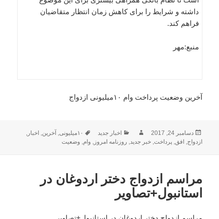
داشته و شرایط را برای کاهش زمان انتظار متقاضیان
فراهم کند.
منبع:مهر
آخرین وضعیت پرداخت وام ۱۰میلیونی ازدواج
ارسال
نویسنده
دسته‌ها
برچسب‌ها
دسامبر 24, 2017
اخبار جدید
۱۰میلیونی
,
آخرین
,
اخبار
,
شده
ازدواج
,
افق
,
پرداخت
,
خبر جدید
,
روزنامه امروز
,
وام
,
وضعیت
در
مراسم ازدواج دختر اردوغان در
استانبول+تصاویر
مراسم ازدواج دختر اردوغان در استانبول+تصاویر