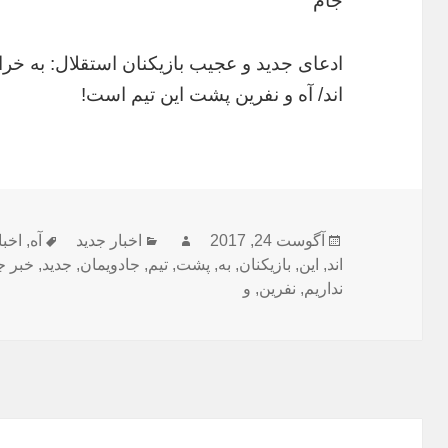
جام
ادعای جدید و عجیب بازیکنان استقلال: به خراف
اند/ آه و نفرین پشت این تیم است!
ارسال
نویسنده
دسته‌ها
برچسب‌
آگوست 24, 2017
اخبار جدید
آه
,
اخبا
شده
اند
,
این
,
بازیکنان
,
به
,
پشت
,
تیم
,
جادویمان
,
جدید
,
خبر ج
در
نداریم
,
نفرین
,
و