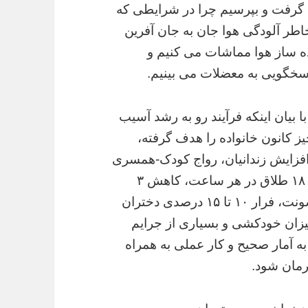
می گرفت و بپرسیم چرا در شرایطی که
اطر آلودگی هوا جان به جان آفرین
ه ساز هوا مماشات می کنیم و
سخگویی به معضلات می بینیم.
بیان اینکه فرآیند رو به رشد آسیب
 کانون خانواده را هدف گرفته،
افزایش زندانیان، رواج کودک-همسری
با رشد ۵٫۵ درصدی، رشد آمار طلاق به میزان ۱۸ طلاق در هر ساعت، کاهش ۳
درصدی نرخ ازدواج در ۵ سال اخیر، شیوع خشونت، فرار ۱۰ تا ۱۵ درصدی دختران
 میزان خودکشی و بسیاری از جرایم
 به آمار صحیح و کار عملی به همراه
رمان شود.