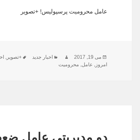
عامل محرومیت پرسپولیس! +تصویر
ارسال
نویسنده
دسته‌ها
برچسب‌ها
می 19, 2017
اخبار جدید
+تصویر
,
اخ
شده
امروز
,
عامل
,
محرومیت
در
دو مدیریتی عامل ضع