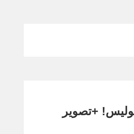
لیس! +تصویر