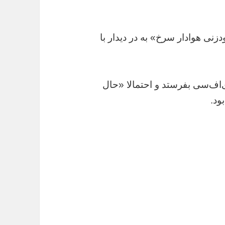
زنی هوادار سرخ» به در دیدار با
ی‌اف‌سی بفرستد و احتمالا «حال
ود.