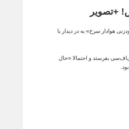
! +تصویر
زنی هوادار سرخ» به در دیدار با
ی‌اف‌سی بفرستد و احتمالا «حال
ود.