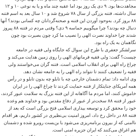
مجاهدت‌ها بود. ٩ دی یک روز بود اما عقبه چند ماه و یا به نوعی ۱۰ و ١٢
سال داشته، فتنه بزرگی از سال ٧٨ شروع شد و ۱۰ سال بعد به اسم فتنه
٨٨ بروز کرد. به‌وحود آوردن این فتنه و صحنه‌گردانان چه کسانی بودند؟ آنها
دنبال چه بودند؟ چرا میگوییم حماسه ٩ دی؟ وقتی مردم در فتنه ٨٨ پیروز
شدند چرا خداوند نصرت الهی را نصیب ما کرد چون بصیرت بود چون
نگاهمان به یک راه بود.
سرلشکر جعفری با طرح این سوال که جایگاه ولی فقیه در جامعه
چیست؟ گفت: ولی فقیه فرمانهای الهی را روی زمین هدایت می‌کند و
چراغ راه الهی برای انقلاب اسلامی است. فتنه گران می‌خواستند ولی
فقیه را تضعیف کننند تا نتواند راه الهی را به جامعه نشان دهد.
وی ادامه داد: تمام دشمنان خارجی چه با تابلو چه بدون تابلو و در رأس
همه آمریکای جنایتکار از فتنه حمایت کردند تا چراغ الهی را در ایران
خاموش کنند، اما مردم ما آگاهانه از این فتنه بزرگ به سلامت عبور کردند،
عبور از فتنه ٨٨ سخت‌تر از عبور از دفاع مقدس بود و خداوند هم وعده
خود را محقق کرد و توسعه بیداری اسلامی فتح بزرگی است که بعد از
فتنه ٨٨ در داخل رخ داد، امروز امنیت بی‌نظیری در کشور داریم، هر اقدام
ناامنی که از بیرون برنامه‌ریزی می‌شود با بن‌بست روبرو شده و دشمنان
هم اغراق می‌کنند که ایران جزیره امنی است.