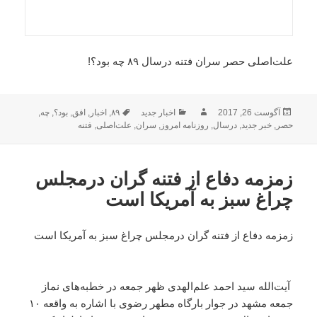
علت‌اصلی حصر سران فتنه درسال ۸۹ چه بود؟!
ارسال
نویسنده
دسته‌ها
برچسب‌ها
آگوست 26, 2017
اخبار جدید
۸۹
,
اخبار
,
افق
,
بود؟
,
چه
,
شده
حصر
,
خبر جدید
,
درسال
,
روزنامه امروز
,
سران
,
علت‌اصلی
,
فتنه
در
زمزمه دفاع از فتنه گران درمجلس
چراغ سبز به آمریکا است
زمزمه دفاع از فتنه گران درمجلس چراغ سبز به آمریکا است
آیت‌الله سید احمد علم‌الهدی ظهر جمعه در خطبه‌های نماز
جمعه مشهد در جوار بارگاه مطهر رضوی با اشاره به واقعه ۱۰