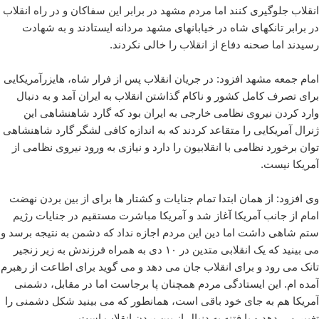
انقلاب جلوگیری کنند اما مردم مشهد در برابر این سفاکان و در راه انقلاب
در برابر تانکهای شاه در خیابانهای مشهد مردانه ایستادند و به شهادت
رسیدند اما صحنه دفاع از انقلاب را خالی نکردند.
امام جمعه مشهد افزود: در جریان انقلاب پس از فرار شاه، هایزرآمریکایی
برای تصرف کامل کشور و ناکام گذاشتن انقلاب به ایران آمد و به دنبال
وارد کردن نیروی نظامی خارجی به ایران بود که گارد شاهنشاهی این
ژنرال آمریکایی را متقاعد کردند که به اندازه کافی لشگر گارد شاهنشاهی
توان برخورد نظامی با انقلابیون را دارد و نیازی به ورود نیروی نظامی از
آمریکا نیست.
وی افزود: از همان ابتدا تمام جنایات و کشتار ها برای از بین بردن نهضت
امام از جانب آمریکا آغاز شد و آمریکا مباشرت مستقیم در جنایات رژیم
ستم شاهی داشت اما دین این مردم اجازه نداد که دشمن به نتیجه برسد و
می بینید که یک انقلابی متدین در ۱۰ دی به همراه فرزندش به زیر زنجیر
تانک می رود و برای انقلاب جان می دهد و می گوید برای اطاعت از رهبرم
آمده ام. این ایستادگی مردم همچنان پا برجاست اما در مقابل، دشمنی
آمریکا هم به جای خود باقی است، همانطور که می بینید شکل دشمنی را
تغییر می دهد و با فتنه به دنبال از بین بردن انقلاب است.