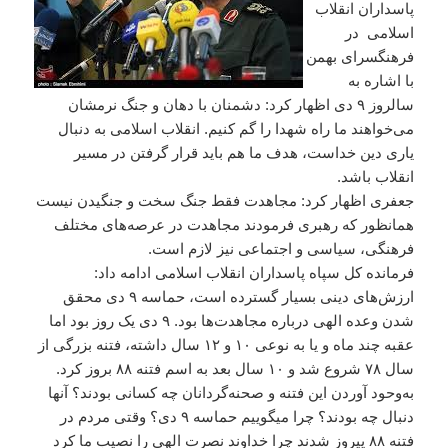
پاسداران انقلاب
اسلامی در
فرهنگسرای بهمن
با اشاره به
سالروز ٩ دی اظهار کرد: دشمنان با دهان و جنگ نرمشان
می‌خواهند ما راه شهدا را گم کنیم. انقلاب اسلامی به دنبال
یاری دین خداست، هدف ما هم باید قرار گرفتن در مسیر
انقلاب باشد.
جعفری اظهار کرد: مجاهدت فقط جنگ سخت و جنگیدن نیست
همانظور که رهبری فرمودند مجاهدت در عرصه‌های مختلف
فرهنگی، سیاسی و اجتماعی نیز لازم است.
فرمانده کل سپاه پاسداران انقلاب اسلامی ادامه داد:
ارزش‌های دینی بسیار گسترده است، حماسه ٩ دی محقق
شدن وعده الهی درباره مجاهدت‌ها بود. ٩ دی یک روز بود اما
عقبه چند ماه و یا به نوعی ۱۰ و ١٢ سال داشته، فتنه بزرگی از
سال ٧٨ شروع شد و ۱۰ سال بعد به اسم فتنه ٨٨ بروز کرد.
به‌وحود آوردن این فتنه و صحنه‌گردانان چه کسانی بودند؟ آنها
دنبال چه بودند؟ چرا میگوییم حماسه ٩ دی؟ وقتی مردم در
فتنه ٨٨ پیروز شدند چرا خداوند نصرت الهی را نصیب ما کرد