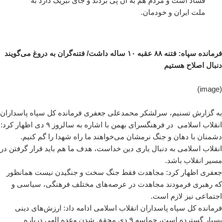
فساد است و مردم هم به آن پی بردند و جای تبریک دارد به
ملت ایران و خودمان.
فرمانده سپاه: فتنه ۸۸ عقبه ۱۰ ساله داشت/ فتنه‌گران به دروغ می‌گویند
دنبال اصلاح هستیم
(image)
به گزارش تسنیم، سرلشکر محمدعلی جعفری فرمانده کل سپاه پاسداران
انقلاب اسلامی در فرهنگسرای بهمن با اشاره به سالروز ٩ دی اظهار کرد:
دشمنان با دهان و جنگ نرمشان می‌خواهند ما راه شهدا را گم کنیم.
انقلاب اسلامی به دنبال یاری دین خداست، هدف ما هم باید قرار گرفتن در
مسیر انقلاب باشد.
جعفری اظهار کرد: مجاهدت فقط جنگ سخت و جنگیدن نیست همانظور
که رهبری فرمودند مجاهدت در عرصه‌های مختلف فرهنگی، سیاسی و
اجتماعی نیز لازم است.
فرمانده کل سپاه پاسداران انقلاب اسلامی ادامه داد: ارزش‌های دینی
بسیار گسترده است، حماسه ٩ دی محقق شدن وعده الهی درباره