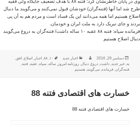
وی در پایان خاطرنشان کرد: فتنه ٨٨ با هدف تضعیف جایگاه ولی فقیه
طرح شد اما آنها (فتنه‌گران) خودشان قبول نمی‌کنند و می‌گویند ما دنبال
اصلاح هستیم اما همه می‌دانند این یک فساد است و مردم هم به آن پی
بردند و جای تبریک دارد به ملت ایران و خودمان.
فرمانده سپاه: فتنه ۸۸ عقبه ۱۰ ساله داشت/ فتنه‌گران به دروغ می‌گویند
دنبال اصلاح هستیم
ارسال
نویسنده
دسته‌ها
برچسب‌ها
دسامبر 29, 2016
اخبار جدید
۱۰
,
۸۸
,
اخبار
,
اصلاح
,
افق
,
شده
به
,
خبر جدید
,
داشت
,
دروغ
,
دنبال
,
روزنامه امروز
,
ساله
,
سپاه
,
عقبه
,
فتنه
,
در
فتنه‌گران
,
فرمانده
,
می‌گویند
,
هستیم
خسارت های اقتصادی فتنه 88
خسارت های اقتصادی فتنه 88