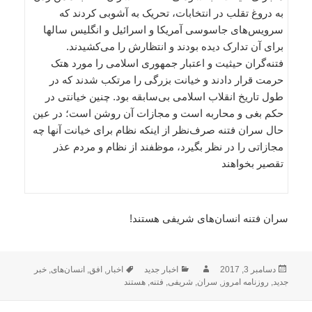
به دروغ تقلب در انتخابات، تحریک به آشوبی کردند که
سرویس‌های جاسوسی آمریکا و اسرائیل و انگلیس سالها
برای آن تدارک دیده بودند و انتظارش را می‌کشیدند.
فتنه‌گران حیثیت و اعتبار جمهوری اسلامی را مورد هتک
حرمت قرار دادند و خیانت بزرگی را مرتکب شدند که در
طول تاریخ انقلاب اسلامی بی‌سابقه بود. چنین خیانتی در
حکم بغی و محاربه است و مجازات آن روشن است؛ در عین
حال سران فتنه صرف‌نظر از اینکه نظام برای خیانت آنها چه
مجازاتی را در نظر بگیرد، موظفند از نظام و مردم عذر
تقصیر بخواهند
سران فتنه انسان‌های شریفی هستند!
ارسال
نویسنده
دسته‌ها
برچسب‌ها
دسامبر 3, 2017
اخبار جدید
اخبار
,
افق
,
انسان‌های
,
خبر
شده
جدید
,
روزنامه امروز
,
سران
,
شریفی
,
فتنه
,
هستند
در