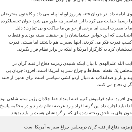
وی ادامه داد: در جریان فتنه هر روز اوباما پیام می داد و کلینتون معترضان
را رسما حمایت می کرد با این تفاسیر چه طور می شود جوان تحصیلکرده
ما با بصیرت است اما برخی از خواص ما ساکت و بی تفاوت؛ دلیل
اینجاست که این خواص چشمانشان را بر حقیقت بسته بودند و فقط به
کسب قدرت فکر می کردند. اینها بصیرت هم داشتند اما مستی قدرت
تبدیلشان کرد به کارگزار آمریکا و اینکه در برابر نظام قرار بگیرند.
آیت الله علم‌الهدی با بیان اینکه شنیدن زمزمه دفاع از فتنه گران در
مجلس یک نقطه انحطاط و چراغ سبز به آمریکا است، افزود: جریان بی
بند و بار و ضدانقلاب به دنبال اردو کشی سیاسی است برای همین از فتنه
گران دفاع می کنند.
وی افزود: نباید فراموش کنیم فتنه امتداد خط جلادان رژیم ستم شاهی بود
لذا نباید اجازه داد این گونه افراد وارد عرصه نظام شوند و در محکمه پاسخ
خون های به ناحق ریخته شده ای که بر گردنشان هست را باید بدهند.
زمزمه دفاع از فتنه گران درمجلس چراغ سبز به آمریکا است