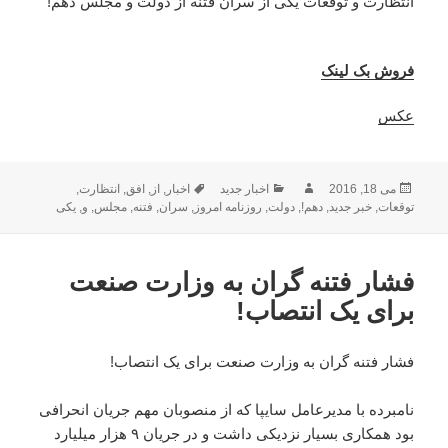
انتظارت و توقعات یکی از سران فتنه از دولت و مجلس دهم!
فروش بک لینک
عکس
ارسال
نویسنده
دسته‌ها
برچسب‌ها
می 18, 2016
اخبار جدید
اخبار
,
از
,
افق
,
انتظارت
,
شده
توقعات
,
خبر جدید
,
دهم!
,
دولت
,
روزنامه امروز
,
سران
,
فتنه
,
مجلس
,
و
,
یکی
در
فشار فتنه گران به وزارت صنعت
برای یک انتصاب!
فشار فتنه گران به وزارت صنعت برای یک انتصاب!
نامبرده با مدیرعامل سایپا که از منصوبان مهم جریان انحرافی
بود همکاری بسیار نزدیکی داشت و در جریان ۹ هزار میلیارد