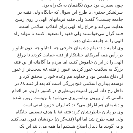
چون بصیرت بود چون نگاهمان به یک راه بود.
سرلشکر جعفری با طرح این سوال که جایگاه ولی فقیه در
جامعه چیست؟ گفت: ولی فقیه فرمانهای الهی را روی زمین
هدایت می‌کند و چراغ راه الهی برای انقلاب اسلامی است.
فتنه گران می‌خواستند ولی فقیه را تضعیف کننند تا نتواند راه
الهی را به جامعه نشان دهد.
وی ادامه داد: تمام دشمنان خارجی چه با تابلو چه بدون تابلو و
در رأس همه آمریکای جنایتکار از فتنه حمایت کردند تا چراغ
الهی را در ایران خاموش کنند، اما مردم ما آگاهانه از این فتنه
بزرگ به سلامت عبور کردند، عبور از فتنه ٨٨ سخت‌تر از عبور
از دفاع مقدس بود و خداوند هم وعده خود را محقق کرد و
توسعه بیداری اسلامی فتح بزرگی است که بعد از فتنه ٨٨ در
داخل رخ داد، امروز امنیت بی‌نظیری در کشور داریم، هر اقدام
ناامنی که از بیرون برنامه‌ریزی می‌شود با بن‌بست روبرو شده
و دشمنان هم اغراق می‌کنند که ایران جزیره امنی است.
وی در پایان خاطرنشان کرد: فتنه ٨٨ با هدف تضعیف جایگاه
ولی فقیه طرح شد اما آنها (فتنه‌گران) خودشان قبول نمی‌کنند
و می‌گویند ما دنبال اصلاح هستیم اما همه می‌دانند این یک