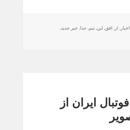
ها
اخبار
,
از
,
افق
,
این
,
تیم
,
جدا
,
خبر جدید
,
وتبال ایران از
ویر