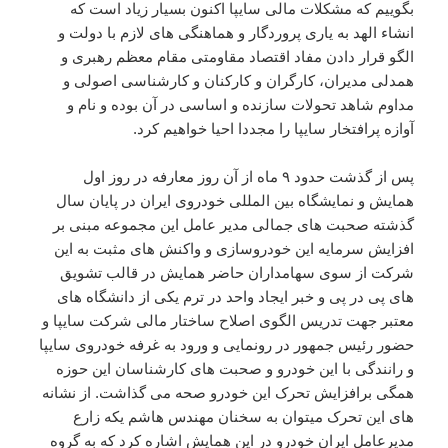
بگوییم که مشکلات مالی سایپا اکنون بسیار زیاد است که
انشاء الهد به یاری پروردگار و هماهنگی های لازم با دولت و
الگو قرار دادن مفاد اقتصاد مقاومتی مقام معظم رهبری و
همدلی مدیران، کارگران و کارکنان و کارشناسی اصولی و
مداوم شاهد تحولات سازنده و اساسی در آن بوده و نام و
آوازه پرافتخار سایپا را مجددا احیا خواهیم کرد.
پس از گذشت حدود ۹ ماه از آن روز معارفه در روز اول
همایش و نمایشگاه بین المللی خودروی ایران در پایان سال
گذشته صحبت های جمالی مدیر عامل این مجموعه مبنی بر
افزایش سرمایه این خودروسازی و واکنش های مثبت به این
شرکت از سوی سهامداران حاضر همایش در قالب تشویق
های پی در پی و خبر ایجاد واحد در ترم یکی از دانشگاه های
معتبر جهت تدریس الگوی اصلاح ساختار مالی شرکت سایپا و
حضور رئیس جمهور در رونمایی و ورود به غرفه خودروی سایپا
و رانندگی با این خودرو و صحبت های کارشناسان این حوزه
همگی برافزایش تحرک این خودرو صحه می گذاشت. از نشانه
های این تحرک میتوان به سخنان مهندس هاشم یکه زارع
مدیرعامل ایران خودرو در این همایش اشاره کرد که به گروه