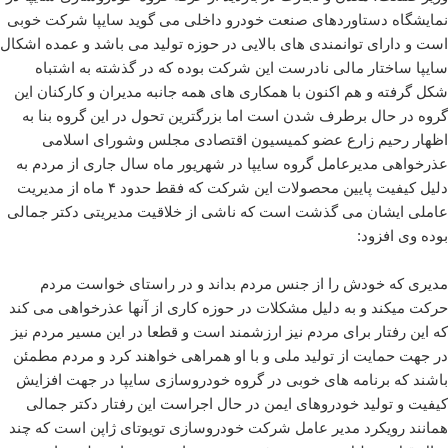
نمایشگاه دستاوردهای صنعت خودرو داخلی می گوید سایپا شرکت خوبی
است و دارای توانمندی های بالایی در حوزه تولید می باشد و عمده اشکال
سایپا ساختار مالی نادرست این شرکت بوده که در گذشته به اشتباه
شکل گرفته و هم اکنون با همکاری های همه جانبه مدیران و کارکنان این
گروه در حال برطرف شدن است اما بزرگترین تحول در این گروه بنا به
اظهار رحیم زارع عضو کمیسیون اقتصادی مجلس وشورای اسلامی
عذرخواهی مدیرعامل گروه سایپا در شهریور ماه سال جاری از مردم به
دلیل کیفیت پایین محصولات این شرکت که فقط حدود ۴ ماه از مدیریت
عاملی ایشان می گذشت است که ناشی از خلاقیت مدیریتی دکتر جمالی
بوده وی افزود:
مدیری که خودش را از جنس مردم بداند و در راستای خواست مردم
حرکت میکند و به دلیل مشکلات در حوزه کاری از آنها عذرخواهی می کند
که این رفتار برای مردم نیز ارزشمند است و قطعا در این مسیر مردم نیز
در جهت حمایت از تولید ملی و با او همراهی خواهند کرد و مردم مطمئن
باشند که برنامه های خوبی در گروه خودروسازی سایپا در جهت افزایش
کیفیت و تولید خودروهای ایمن در حال اجراست این رفتار دکتر جمالی
همانند رویکرد مدیر عامل شرکت خودروسازی تویوتای ژاپن است که چند