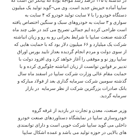
در گذشته با ۱۴۵ درصد رشد مواجه بوده که بیانگر این است که
سایپا آماده خیزیش جدید است. وی می¬گوید تولید یک میلیون
دستگاه خودرو را با ۷ سایت تولید خودرو که ۴ سایت به
سواری و ۳ سایت به خودروهای سبک و سنگین اختصاص یافته
است طراحی کرده ایم جمالی تصریح می کند در طی چند ماه
گذشته صنعت سایپا با شرایط بحرانی رو به رو و زیان انباشته
شرکت یک میلیارد و ۶۶ میلیون دلار بود که با حمایت هایی که
از سوی دولت و مردم انجام گردیده بعداز تایید بورس اوراق
سایپا روز نو و موفقی را آغاز خواهد کرد وی افزود دولت با
تدبیر بر قوانین توانست از زیان انباشته جلوگیری کرده و با
حمایت مقام عالی وزارت شرکت سایپا در اسفند ماه سال
گذشته سومین شرکت سرمایه گذاری بعد از فولاد مبارکه و
بانک صادرات بزرگترین شرکت از نظر سرمایه در بازار
سرمایه گردید.
وزیر صنعت، معدن و تجارت در بازدید از غرفه گروه
خودروسازی سایپا در نمایشگاه دستاوردهای صنعت خودرو
داخلی می گوید سایپا شرکت خوبی است و دارای توانمندی
های بالایی در حوزه تولید می باشد و عمده اشکال سایپا