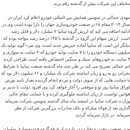
مختلف این شرکت بیش از گذشته رقم بزند.
مهدی جمالی در سومین همایش بین المللی خودرو اعلام کرد ایران در
سال ۲۰۱۴ مقام ۱۸در صنعت خودروسازی جهان را دارا بوده است وی در
ادامه اضافه می کند که ارزش گروه سایپا ۷ میلیارد دلار و قابل رشد
است ارزش سهام این گروه در گذشته با ۱۴۵ درصد رشد مواجه بوده که
بیانگر این است که سایپا آماده خیزیش جدید است. وی می¬گوید تولید یک
میلیون دستگاه خودرو را با ۷ سایت تولید خودرو که ۴ سایت به سواری و
۳ سایت به خودروهای سبک و سنگین اختصاص یافته است طراحی کرده
ایم جمالی تصریح می کند در طی چند ماه گذشته صنعت سایپا با شرایط
بحرانی رو به رو و زیان انباشته شرکت یک میلیارد و ۶۶ میلیون دلار بود که
با حمایت هایی که از سوی دولت و مردم انجام گردیده بعداز تایید بورس
اوراق سایپا روز نو و موفقی را آغاز خواهد کرد وی افزود دولت با تدبیر بر
قوانین توانست از زیان انباشته جلوگیری کرده و با حمایت مقام عالی
وزارت شرکت سایپا در اسفند ماه سال گذشته سومین شرکت سرمایه
گذاری بعد از فولاد مبارکه و بانک صادرات بزرگترین شرکت از نظر
سرمایه در بازار سرمایه گردید.
وزیر صنعت، معدن و تجارت در بازدید از غرفه گروه خودروسازی سایپا در