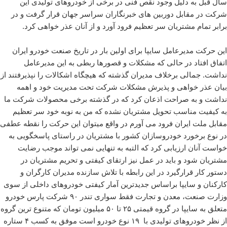
سال قبل به دلیل وجود نقص فنی در برخی از خودروهای تولیدی این
شرکت در مقابل دوربین های خبرنگاران سراسر جهان قرار گرفت و در
برابر تمام مشتریان سر تعظیم فرود آورد و از آنان عذر خواهی کرد.
این حرکت مدیرعامل سایپا برای اولین بار در تاریخ صنعت خودرو ایران
اتفاق افتاد در حالی که مشکلات و قصورها ربطی به این مدیرعامل
نداشت. جمالی برخلاف مدیران گذشته که هیچگاه اشکالات را نپذیرفتند از
بیان عذر خواهی و پذیرش مشکلات شرکت تحت مدیریت خود و اهمه
نداشت و به صراحت اذعان کرد که در گذشته برخی محصولات شرکت ما
به کیفیت مناسب تحویل مشتریان نشده که من به نوبه خود سر تعظیم
مقابل ملت ایران فرود می آورم در واقع میتوان این حرکت را نقطه عطفی
در نوع برخورد خودروسازان کشور با مشتریان در راستای پاسخگویی به
خواست آنان ارزیابی کرد که التبه به تنهایی نمی تواند موجب رضایت
مشتریان شود و باید در عمل نیز ارتقای کیفتی و تحریم مشتریان در
دستور کار قرارگیرد در این رابطه با تلاش سازنده مدیران کارگران و
کارکنان و سایپا براساس جدیدترین آمار کیفتی خودروهای داخلی از سوی
وزارت صنعت، معدن و تجارت فقط سواری تندر ۹۰ شرکت پارس خودرو
متعلق به سایپا در گروه قیمتی ۲۵ تا ۵۰ میلیون تومان که متنوع ترین گروه
از نظر خودروهای تولیدی با ۱۹ نوع خودرو است موفق به کسب ۴ ستاره