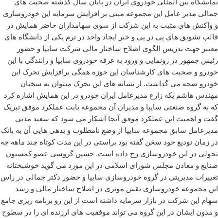
نمایشگاه بین المللی خودروی ایران در پایان سال گذشته صحبت های
جمالی مدیر عامل این مجموعه مبنی بر افزایش سرمایه این خودروسازی
و واکنش های مثبت به این شرکت از سوی سهامداران حاضر همایش در
قالب تشویق های پی در پی و خبر ایجاد واحد در ترم یکی از دانشگاه های
معتبر جهت تدریس الگوی اصلاح ساختار مالی شرکت سایپا و حضور
رئیس جمهور در رونمایی و ورود به غرفه خودروی سایپا و رانندگی با این
خودرو و صحبت های کارشناسان این حوزه همگی برافزایش تحرک این
خودرو صحه می گذاشت. از نشانه های این تحرک میتوان به سخنان
مهندس هاشم یکه زارع مدیرعامل ایران خودرو در این همایش اشاره کرد
که به گروه صنعتی سایپا و مدیران آن مجموعه بابت عملکرد موفق تبریک
گفت و اهمیت این عملکرد موفق آنجا آشکار می شود که سعید مدنی
مدیرعامل سابق مجموعه سایپا از وضع نامطلوب و بدهی هایی آن به بانک
در زمان تودیع خود سخن گفته بود براستی در این مدت کوتاه چند ماهه چه
تحولی در این خودروسازی رخ داده است. حسین گروسی عضو کمسیون
صنایع و معادن مجلس شورای اسلامی در این مورد می گوید خوشبختانه
تغییرات مدیریتی در گروه خودروسازی سایپا و حضور دکتر جمالی در راس
این مجموعه خودروسازی نقش موثری در اصلاح ساختار مالی و رشد
سهام این شرکت در بازار سرمایه داشته است از این رو برنامه ریزی جامع
و مدون ایشان در این گروه می تواند موفقیت های ارزنده ای را در سطوح