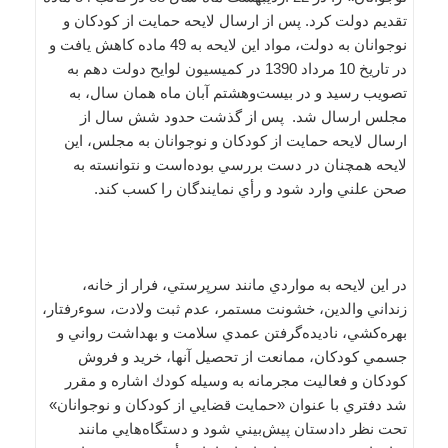
تقديم دولت كرد. پس از ارسال لايحه حمايت از كودكان و
نوجوانان به دولت، مواد اين لايحه به 49 ماده كاهش يافت و
در تاريخ 10 مرداد 1390 در كميسيون لوايح دولت دهم به
تصويب رسيد و در بيست‌وهشتم آبان ماه همان سال، به
مجلس ارسال شد. پس از گذشت حدود شش سال از
ارسال لايحه حمايت از كودكان و نوجوانان به مجلس، اين
لايحه همچنان در دست بررسي بوده‌است و نتوانسته به
صحن علني وارد شود و رأي نمايندگان را كسب كند.
در اين لايحه به مواردي مانند سرپرستي، فرار از خانه،
زنداني والدين، خشونت مستمر، عدم ثبت ولادت، سوءرفتار،
بهره‌كشي، ناديده‌گرفتن عمدي سلامت و بهداشت رواني و
جسمي كودكان، ممانعت از تحصيل آنها، خريد و فروش
كودكان و فعاليت مجرمانه به وسيله كودك اشاره و مقرر
شد دفتري با عنوان «حمايت قضايي از كودكان و نوجوانان»
تحت نظر دادستان پيش‌بيني شود و دستگاه‌هايي مانند