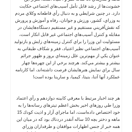
خشونت‌ها از رشد قابل تأمل آسيب‌هاي اجتماعي حكايت
دارد. در چنين شرايطي و به دنبال رأي قاطعانه وكلاي مردم
به وزراي، ‌كشور، ‌ورزش و جوانان، ‌رفاه و آموزش و پرورش
كه نقش‌آفريني مستقيم و غير مستقيم دستگاه‌هايشان در
مقابله و كنترل آسيب‌هاي اجتماعي غير قابل انكار است،
مسئوليت اين وزرا را براي كنترل زمينه‌هاي زايش و بازتوليد
آسيب‌هاي اجتماعي نظير اعتياد، ‌فقر و شكاف طبقاتي به
عنوان يكي از مهم‌ترين علل زمينه‌اي بروز و ظهور جرائم
بيشتر و بيشتر مي‌كند. هرچند برخي از اين چهره‌ها چهار
سال براي نمايش هنرهايشان فرصت داشته‌اند، اما كارنامه
عملكرد آنها آتنا، ‌بنيتا، كيميا، و ‌سارينا بوده است!
هر چند اخبار مرتبط با معرفي كابينه دوازدهم و رأي اعتماد
وزرا طي روزهاي اخير بخش اعظم تيترهاي رسانه‌ها را به
خود اختصاص داده‌است، اما ماجراي آزار و اذيت كودك 15
ماهه و دختر بچه 10 ساله آنقدر دردناك بود كه در ميان اين
همه خبر از جنس اظهارات موافقان و طرفداران وزراي