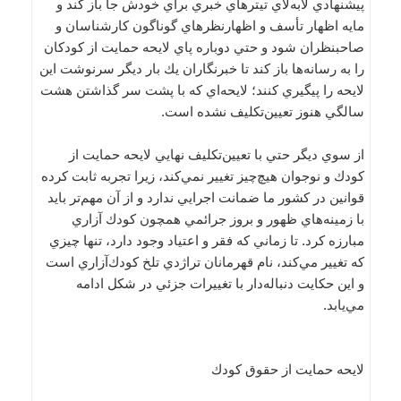
پيشنهادي لابه‌لاي تيترهاي خبري براي خودش جا باز كند و
مايه اظهار تأسف و اظهار‌نظرهاي گوناگون كارشناسان و
صاحبنظران شود و حتي دوباره پاي لايحه حمايت از كودكان
را به رسانه‌ها باز كند تا خبرنگاران يك بار ديگر سرنوشت اين
لايحه را پيگيري كنند؛‌ لايحه‌اي كه با پشت سر گذاشتن هشت
سالگي هنوز تعيين‌تكليف نشده است.
از سوي ديگر حتي با تعيين‌تكليف نهايي لايحه حمايت از
كودك و نوجوان هيچ‌چيز تغيير نمي‌كند، زيرا تجربه ثابت كرده
قوانين در كشور ما ضمانت اجرايي ندارد و از آن مهم‌تر بايد
با زمينه‌هاي ظهور و بروز جرائمي همچون كودك آزاري
مبارزه كرد. تا زماني كه فقر و اعتياد وجود دارد، تنها چيزي
كه تغيير مي‌كند، نام قهرمانان تراژدي تلخ كودك‌آزاري است
و اين حكايت دنباله‌دار با تغييرات جزئي در شكل ادامه
مي‌يابد.
لايحه حمايت از حقوق كودك