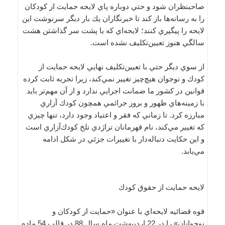
صاحبنظران شود و حتي دوباره پاي لايحه حمايت از كودكان
را به رسانه‌ها باز كند تا خبرنگاران يك بار ديگر سرنوشت اين
لايحه را پيگيري كنند؛‌ لايحه‌اي كه با پشت سر گذاشتن هشت
سالگي هنوز تعيين‌تكليف نشده است.
از سوي ديگر حتي با تعيين‌تكليف نهايي لايحه حمايت از
كودك و نوجوان هيچ‌چيز تغيير نمي‌كند، زيرا تجربه ثابت كرده
قوانين در كشور ما ضمانت اجرايي ندارد و از آن مهم‌تر بايد
با زمينه‌هاي ظهور و بروز جرائمي همچون كودك آزاري
مبارزه كرد. تا زماني كه فقر و اعتياد وجود دارد، تنها چيزي
كه تغيير مي‌كند، نام قهرمانان تراژدي تلخ كودك‌آزاري است
و اين حكايت دنباله‌دار با تغييرات جزئي در شكل ادامه
مي‌يابد.
لايحه حمايت از حقوق كودك
قوه قضائيه لايحه‌اي با عنوان «حمايت از كودكان و
نوجوانان» را در 22 ارديبهشت ماه سال 88 در قالب 54 ماده