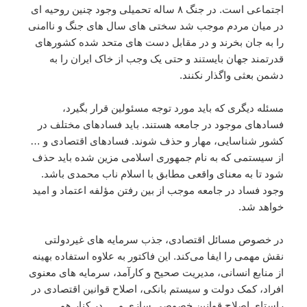
اجتماعى است. در جنگ ۸ ساله تحمیلى وجود چنین روحیه اى
در میان مردم موجب شد سختى هاى سال هاى جنگ و ناامنى
را به جان بخرند و در مقابل دست هاى متحد شده کشورهاى
قدرتمند جهان بایستند و حتى یک وجب از خاک ایران را به
دشمن بعثى واگذار نکنند.
مسئله دیگرى که باید مورد توجه مسئولین قرار بگیرد،
فسادهاى موجود در جامعه هستند. باید فسادهاى مختلف در
کشور شناسایى، مهار و حذف شوند. فسادهاى اقتصادى و …
از سیستمى که به نام جمهورى اسلامى مزین شده باید حذف
شود تا به معناى واقعى مطابق با اسلام ناب محمدى باشد.
وجود فساد در جامعه موجب از بین رفتن مؤلفه اعتماد و امید
خواهد شد.
در خصوص مسائل اقتصادى، جذب سرمایه هاى غیردولتى
نقش مهمى را ایفا مى‌کند. این فاکتور به علاوه استفاده بهینه
از منابع انسانى، مدیریت صحیح و کارآمد، سرمایه هاى معنوى
افراد، کمک دولت و سیستم بانکى، اصلاح قوانین اقتصادى در
راستاى اصلاح قوانین خصوصى سازى و … در کنار هم