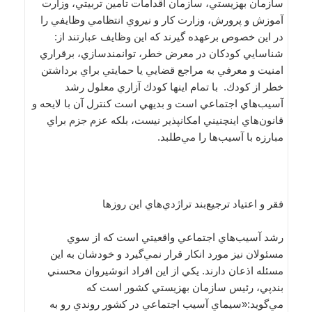
سازمان بهزيستي، سازمان اقدامات تأمين تربيتي، وزارت
آموزش و پرورش، وزارت كار و نيروي انتظامي وظايفي را
در اين خصوص برعهده گيرند كه اين وظايف عبارتند از:
شناسايي كودكان در معرض خطر، توانمندسازي، برقراري
امنيت و معرفي به مراجع قضايي يا حمايتي براي برداشتن
خطر از كودك. با تمام اينها كودك آزاري معلول رشد
آسيب‌هاي اجتماعي است و بديهي است كنترل آن با لايحه و
قانون‌هاي اينچنيني امكانپذير نيست، بلكه عزم جزم براي
مبارزه با آسيب‌ها را مي‌طلبد.
فقر و اعتياد ترجيع‌بند تراژدي‌هاي اين روزها
رشد آسيب‌هاي اجتماعي واقعيتي است كه از سوي
مسئولان نيز مورد انكار قرار نمي‌گيرد و خودشان به اين
مسئله اذعان دارند. يكي از اين افراد انوشيروان محسني
بندپي، رئيس سازمان بهزيستي كشور است كه
مي‌گويد:«سيماي آسيب اجتماعي در كشور روندي رو به