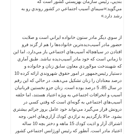
بندپي، رئيس سازمان بهزيستي كشور است كه
مي‌گويد:«سيماي آسيب اجتماعي در كشور روندي رو به
رشد دارد.»
از سوي ديگر مادر ستون خانواده ايراني است و صلابت
حضور مادر آسيب‌ديده‌ترين خانواده‌ها را هم از گزند فرو
افتادن در سياهچاله آسيب‌هاي اجتماعي باز مي‌دارد، اما اين
تا زماني است كه خود مادر آسيب‌ديده نباشد. طبق آماري
كه شهيندخت مولاوردي معاون سابق زنان و خانواده و
دستيار رئيس‌جمهور در امور حقوق شهروندي ارائه كرده 10
درصد معتادان را زنان تشكيل مي‌دهند، در حالي كه اين رقم
در سال 85، 5 درصد بوده است. زنان جزو نخستين قربانيان
آسيب و انحرافات اجتماعي به ويژه اعتياد هستند، اما حلقه
آسيب‌هاي اجتماعي به گونه‌اي است كه وقتي كسي در
درونش قرار مي‌گيرد مي‌تواند خود عامل بروز جرائم بيشتري
بشود. حالا بازگرديم به تراژدي كودك آزاري‌هاي اخير، وجه
اشتراك آزار و اذيت كودك 15 ماهه و دختر بچه 10 ساله
اعتياد مادر است. آنطور كه رئيس اورژانس اجتماعي كشور