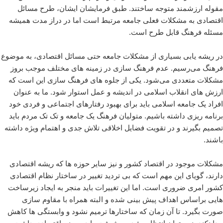
مقوله ارزشمند متوجه ساختند. طبق فرمایشان ایشان، طرح مسائل
اقتصادى به مشکلات فعلى جامعه مرتبط است اما در دراز مدت همیشه
مسئله فرهنگ قابل طرح است.
در ریشه یابى بسیارى از مشکلات جامعه حتى مسائل اقتصادى، به موضوع
فرهنگ مى‌رسیم. عدم فرهنگ سازى در زمینه هاى مختلف موجب بروز
مشکلات متعددى مى‌شود. یکى از جلوه هاى فرهنگ سازى این است که
ارزش هاى انقلاب اسلامى در اندیشه و عمل استوار شود. ما به عنوان
افراد یک جامعه اسلامى باید براى بهبود رفتارهاى اجتماعى و فردى خود
برنامه ریزى داشته باشیم. متولیان فرهنگ یک جامعه و تک تک مردم باید
تصمیم بگیرند و در تقویت فضایل اخلاقى تلاش جدى و اهتمام ویژه داشته
باشند.
مشکلات موجود در اقتصاد کشور و نیز سایر حوزه ها که ریشه اقتصادى
دارند، گویاى این مهم است که بى تردید تغییر در ساختار نظام اقتصادى
کشور امرى ضرورى است. اما این تغییرات باید منجر به ایجاد زیرساخت
هایى براساس اهداف پیش بینى شده و البته همراه با مقاوم سازى
صورت بگیرد. تا آن زمان که ساختارها ترمیم نشود و وابستگى ها کاهش