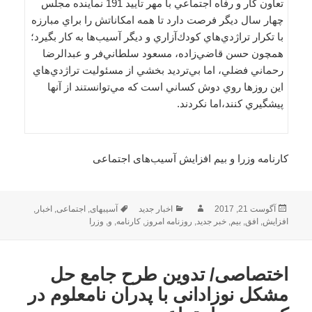
تعاون كار و رفاه اجتماعي با مهر تأييد 191 نماينده مجلس
چهار سال ديگر فرصت دارد تا همه امكاناتش را براي مبارزه
با تكرار تراژدي‌هاي كودك‌آزاري و ديگر آسيب‌ها به كار بگيرد؛
همچون حسن قاضي‌زاده، ‌مسعود سلطاني‌فر و عبد‌الرضا
رحماني فضلي، اما بي‌ترديد بخشي از مسئوليت تراژدي‌هاي
اين روزها روي دوش كساني است كه مي‌توانستند از آنها
پيشگيري كنند،اما نكردند.
کارنامه وزرا و بیم افزایش آسیب‌های اجتماعی
ارسال
نویسنده
دسته‌ها
برچسب‌ها
آگوست 21, 2017
اخبار جدید
آسیبهای
,
اجتماعی
,
اخبار
,
شده
افزایش
,
افق
,
بیم
,
خبر جدید
,
روزنامه امروز
,
کارنامه
,
و
,
وزرا
در
اختصاصی/ تدوین طرح جامع حل
مشکل نوزادانی با پدران نامعلوم در