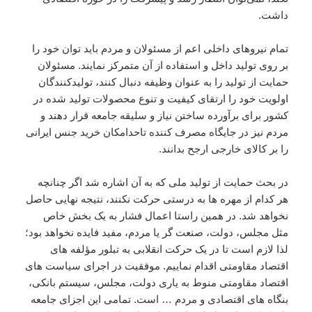
داشت.
تمام نیروهاى داخلى اعم از مسئولان و مردم باید توان خود را
بر روى تولید داخل و استفاده از آن متمرکز نمایند. مسئولان
حمایت از تولید را به عنوان وظیفه دنبال کنند، تولیدکنندگان
اولویت خود را ارتقاى کیفیت و تنوع محصولات تولید شده در
کشور براى برآورده ساختن نیاز و سلیقه جامعه قرار دهند و
مردم نیز در جایگاه مصرف کننده تاحدامکان خرید جنس ایرانى
را بر کالاى خارجى ارجح بدانند.
در بحث حمایت از تولید ملى که به آن اشاره شد اگر چنانچه
هر کدام از مهره ها به درستى حرکت نکنند، نتیجه نهایى حاصل
نخواهد شد. در همین راستا اعمال فشار به یک بخش خاص
مثل مجلس، دولت، صنعت گر یا مردم، مفید فایده نخواهد بود؛
لذا لازم است تا در یک حرکت انقلابى به تبلور مؤلفه هاى
اقتصاد مقاومتى اقدام نماییم. موفقیت در اجراى سیاست هاى
اقتصاد مقاومتى منوط به یارى دولت، مجلس، سیستم بانکى،
بنگاه هاى اقتصادى و مردم … است. تمامى این اجزاى جامعه