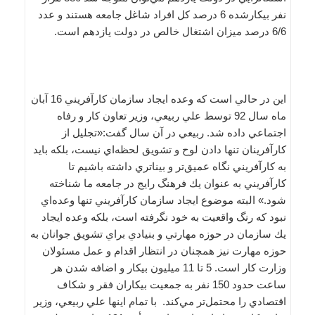
نفر بيكارشده 6 درصد كل افراد شاغل جامعه هستند و عدد
6/6 درصد ميزان اشتغال خالص در دولت يازدهم است.
اين در حالي است كه وعده ايجاد سازمان كارآفريني 16 آبان
ماه سال 92 توسط علي ربيعي، وزير تعاون كار و رفاه
اجتماعي داده شد. ربيعي در آن سال گفت‌:«تجليل از
كارآفرينان تنها دادن لوح و تشويق لحظه‌اي نيست، بلكه بايد
به كارآفريني نگاه عميق‌تر و بيناتري داشته باشيم تا
كارآفريني به عنوان يك فرهنگ رايج در جامعه ما شناخته
شود.» البته موضوع ايجاد سازمان كارآفريني تنها وعده‌اي
نبود كه رنگ واقعيت به خود نگرفته است، بلكه وعده‌ ايجاد
يك سازمان در حوزه مهارتي و بنيادي براي تشويق جوانان به
حوزه مهارت نيز همچنان در انتظار اقدام و عمل مسئولان
وزارت كار است. 5 تا 11 ميليون بيكار و اضافه شدن هر
ساعت حدود 150 نفر به جمعيت بيكاران فقر و شكاف
اقتصادي را محتمل‌تر مي‌كند. با تمام اينها علي ربيعي، وزير