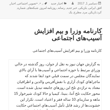
ارسال
نویسنده
دسته‌ها
برچسب‌ها
دسامبر 1, 2017
اخبار جدید
،
,
+
,
+تصویر
,
اجتماعی
,
اخبار
,
شده
افق
,
ایرانی
,
بلژیکی
,
خبر جدید
,
رسانه
,
روزنامه امروز
,
شبکه‌های
,
شماره
,
در
کرد:بازیکن
,
مرد
,
مطرح
,
یک
کارنامه وزرا و بیم افزایش
آسیب‌های اجتماعی
کارنامه وزرا و بیم افزایش آسیب‌های اجتماعی
به گزارش جهان نیوز به نقل از جوان، روز گذشته در حالي
وزراي مرتبط با حوزه اجتماعي و آسيب‌ها با آراي بالاي
نمايندگان مجلس در سمت قبلي خود ابقا شدند كه
ماجراهاي كودك آزاري با نقش‌آفريني والدين و اطرافيان
معتاد به تراژدي تلخ اين روزهاي جامعه تبديل شده است.
محور حكايت تلخ آتنا، ‌بنيتا، كيميا و حالا كودك شيرخوار 15
ماهه و ساريناي 10 ساله فقر و اعتياد است. تكرار اين
خشونت‌ها از رشد قابل تأمل آسيب‌هاي اجتماعي حكايت