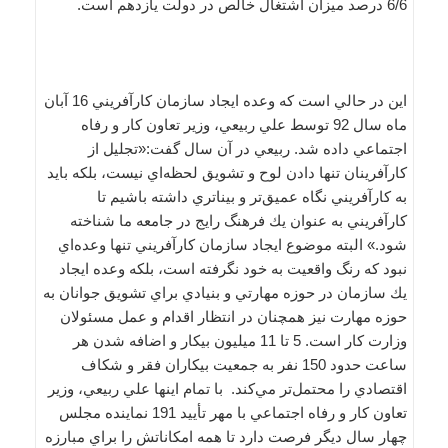
6/6 درصد ميزان اشتغال خالص در دولت يازدهم است.
اين در حالي است كه وعده ايجاد سازمان كارآفريني 16 آبان
ماه سال 92 توسط علي ربيعي، وزير تعاون كار و رفاه
اجتماعي داده شد. ربيعي در آن سال گفت‌:«تجليل از
كارآفرينان تنها دادن لوح و تشويق لحظه‌اي نيست، بلكه بايد
به كارآفريني نگاه عميق‌تر و بيناتري داشته باشيم تا
كارآفريني به عنوان يك فرهنگ رايج در جامعه ما شناخته
شود.» البته موضوع ايجاد سازمان كارآفريني تنها وعده‌اي
نبود كه رنگ واقعيت به خود نگرفته است، بلكه وعده‌ ايجاد
يك سازمان در حوزه مهارتي و بنيادي براي تشويق جوانان به
حوزه مهارت نيز همچنان در انتظار اقدام و عمل مسئولان
وزارت كار است. 5 تا 11 ميليون بيكار و اضافه شدن هر
ساعت حدود 150 نفر به جمعيت بيكاران فقر و شكاف
اقتصادي را محتمل‌تر مي‌كند. با تمام اينها علي ربيعي، وزير
تعاون كار و رفاه اجتماعي با مهر تأييد 191 نماينده مجلس
چهار سال ديگر فرصت دارد تا همه امكاناتش را براي مبارزه