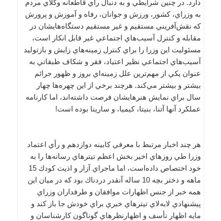
دارد. در چنين شرايطي و به دنبال رأي قاطعانه وكلاي مردم
به وزراي، ‌كشور، ‌ورزش و جوانان، ‌رفاه و آموزش و پرورش
كه نقش‌آفريني مستقيم و غير مستقيم دستگاه‌هايشان در
مقابله و كنترل آسيب‌هاي اجتماعي غير قابل انكار است،
مسئوليت اين وزرا را براي كنترل زمينه‌هاي زايش و بازتوليد
آسيب‌هاي اجتماعي نظير اعتياد، ‌فقر و شكاف طبقاتي به
عنوان يكي از مهم‌ترين علل زمينه‌اي بروز و ظهور جرائم
بيشتر و بيشتر مي‌كند. هرچند برخي از اين چهره‌ها چهار
سال براي نمايش هنرهايشان فرصت داشته‌اند، اما كارنامه
عملكرد آنها آتنا، ‌بنيتا، كيميا، و ‌سارينا بوده است!
هر چند اخبار مرتبط با معرفي كابينه دوازدهم و رأي اعتماد
وزرا طي روزهاي اخير بخش اعظم تيترهاي رسانه‌ها را به
خود اختصاص داده‌است، اما ماجراي آزار و اذيت كودك 15
ماهه و دختر بچه 10 ساله آنقدر دردناك بود كه در ميان اين
همه خبر از جنس اظهارات موافقان و طرفداران وزراي
پيشنهادي لابه‌لاي تيترهاي خبري براي خودش جا باز كند و
مايه اظهار تأسف و اظهار‌نظرهاي گوناگون كارشناسان و