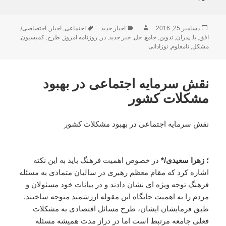
ارسال
نویسنده
دسته‌ها
برچسب‌ها
دسامبر 25, 2016
اخبار جدید
اجتماعی
,
اخبار
,
اختصاصی/
,
شده
افق
,
با
,
پدران
,
تدوین
,
جامع
,
حل
,
خبر جدید
,
در
,
روزنامه امروز
,
طرح
,
کمیسیون
,
در
مشکل
,
نامعلوم
,
نوزادانی
نقش سرمایه اجتماعی در بهبود
مشکلات کشور
نقش سرمایه اجتماعی در بهبود مشکلات کشور
؛ زهرا سعیدی/*
در خصوص اهمیت فرهنگ باید به این نکته
اشاره کرد که مقام معظم رهبرى در سالیان متمادى به مسئله
فرهنگ توجه ویژه اى نشان دادند و در بیانات خود مسئولان و
مردم را به اهمیت جایگاه این مقوله ارزشمند متوجه ساختند.
طبق فرمایشان ایشان، طرح مسائل اقتصادى به مشکلات
فعلى جامعه مرتبط است اما در دراز مدت همیشه مسئله