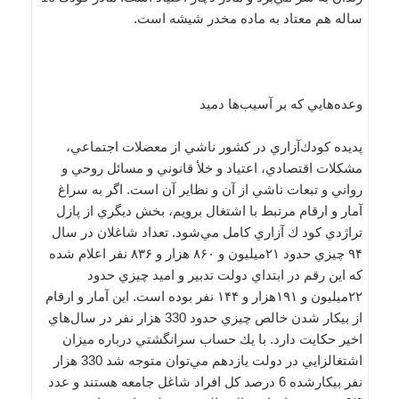
ساله هم معتاد به ماده مخدر شيشه است.
وعده‌هايي كه بر آسيب‌ها دميد
پديده كودك‌آزاري در كشور ناشي از معضلات اجتماعي،
مشكلات اقتصادي، اعتياد و خلأ قانوني و مسائل روحي و
رواني و تبعات ناشي از آن و نظاير آن است. اگر به سراغ
آمار و ارقام مرتبط با اشتغال برويم، بخش ديگري از پازل
تراژدي كود ك آزاري كامل مي‌شود. تعداد شاغلان در سال
۹۴ چيزي حدود ۲۱ميليون و ۸۶۰ هزار و ۸۳۶ نفر اعلام شده
كه اين رقم در ابتداي دولت تدبير و اميد چيزي حدود
۲۲ميليون و ۱۹۱هزار و ۱۴۴ نفر بوده است. اين آمار و ارقام
از بيكار شدن خالص چيزي حدود 330 هزار نفر در سال‌هاي
اخير حكايت دارد. با يك حساب سرانگشتي درباره ميزان
اشتغالزايي در دولت يازدهم مي‌توان متوجه شد 330 هزار
نفر بيكارشده 6 درصد كل افراد شاغل جامعه هستند و عدد