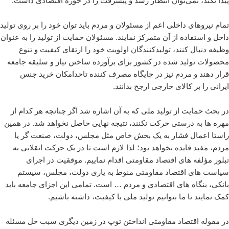
پیدا نکند، نمى‌توان انتظار رشد و پیشرفت را در حوزه اقتصادى داشت.
تمام نیروهاى داخلى اعم از مسئولان و مردم باید توان خود را بر روى تولید
داخل و استفاده از آن متمرکز نمایند. مسئولان حمایت از تولید را به عنوان
وظیفه دنبال کنند، تولیدکنندگان اولویت خود را ارتقاى کیفیت و تنوع
محصولات تولید شده در کشور براى برآورده ساختن نیاز و سلیقه جامعه
قرار دهند و مردم نیز در جایگاه مصرف کننده تاحدامکان خرید جنس
ایرانى را بر کالاى خارجى ارجح بدانند.
در بحث حمایت از تولید ملى که به آن اشاره شد اگر چنانچه هر کدام از
مهره ها به درستى حرکت نکنند، نتیجه نهایى حاصل نخواهد شد. در همین
راستا اعمال فشار به یک بخش خاص مثل مجلس، دولت، صنعت گر یا
مردم، مفید فایده نخواهد بود؛ لذا لازم است تا در یک حرکت انقلابى به
تبلور مؤلفه هاى اقتصاد مقاومتى اقدام نماییم. موفقیت در اجراى
سیاست هاى اقتصاد مقاومتى منوط به یارى دولت، مجلس، سیستم
بانکى، بنگاه هاى اقتصادى و مردم … است. تمامى این اجزاى جامعه باید
کمک نمایند تا ما بتوانیم تولید ملى با کیفیت، داشته باشیم.
در مقوله اقتصاد مقاومتى انداختن توپ در زمین دیگرى سبب حل مسئله