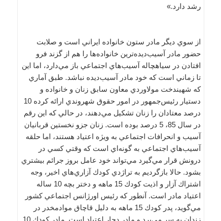
رشد دارد.»
از سوي ديگر مادر ستون خانواده ايراني است و صلابت
حضور مادر آسيب‌ديده‌ترين خانواده‌ها را هم از گزند فرو
افتادن در سياهچاله آسيب‌هاي اجتماعي باز مي‌دارد، اما اين
تا زماني است كه خود مادر آسيب‌ديده نباشد. طبق آماري
كه شهيندخت مولاوردي معاون سابق زنان و خانواده و
دستيار رئيس‌جمهور در امور حقوق شهروندي ارائه كرده 10
درصد معتادان را زنان تشكيل مي‌دهند، در حالي كه اين رقم
در سال 85، 5 درصد بوده است. زنان جزو نخستين قربانيان
آسيب و انحرافات اجتماعي به ويژه اعتياد هستند، اما حلقه
آسيب‌هاي اجتماعي به گونه‌اي است كه وقتي كسي در
درونش قرار مي‌گيرد مي‌تواند خود عامل بروز جرائم بيشتري
بشود. حالا بازگرديم به تراژدي كودك آزاري‌هاي اخير، وجه
اشتراك آزار و اذيت كودك 15 ماهه و دختر بچه 10 ساله
اعتياد مادر است. آنطور كه رئيس اورژانس اجتماعي كشور
مي‌گويد، پدر كودك 15 ماهه به دليل قاچاق موادمخدر در
زندان به سر مي‌برد و مادر دچار اعتياد است. مادر كودك 10