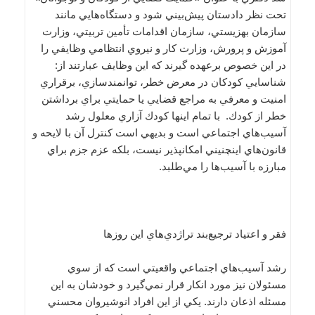
تحت نظر دادستان پيش‌بيني شود و دستگاه‌هايي مانند
سازمان بهزيستي، سازمان اقدامات تأمين تربيتي، وزارت
آموزش و پرورش، وزارت كار و نيروي انتظامي وظايفي را
در اين خصوص برعهده گيرند كه اين وظايف عبارتند از:
شناسايي كودكان در معرض خطر، توانمندسازي، برقراري
امنيت و معرفي به مراجع قضايي يا حمايتي براي برداشتن
خطر از كودك. با تمام اينها كودك آزاري معلول رشد
آسيب‌هاي اجتماعي است و بديهي است كنترل آن با لايحه و
قانون‌هاي اينچنيني امكانپذير نيست، بلكه عزم جزم براي
مبارزه با آسيب‌ها را مي‌طلبد.
فقر و اعتياد ترجيع‌بند تراژدي‌هاي اين روزها
رشد آسيب‌هاي اجتماعي واقعيتي است كه از سوي
مسئولان نيز مورد انكار قرار نمي‌گيرد و خودشان به اين
مسئله اذعان دارند. يكي از اين افراد انوشيروان محسني