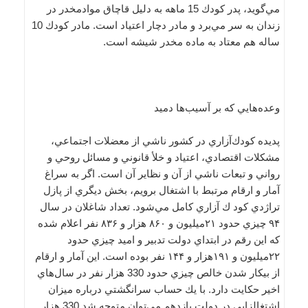
مي‌گويد، پدر كودك 15 ماهه به دليل قاچاق موادمخدر در
زندان به سر مي‌برد و مادر دچار اعتياد است. مادر كودك 10
ساله هم معتاد به ماده مخدر شيشه است.
وعده‌هايي كه بر آسيب‌ها دميد
پديده كودك‌آزاري در كشور ناشي از معضلات اجتماعي،
مشكلات اقتصادي، اعتياد و خلأ قانوني و مسائل روحي و
رواني و تبعات ناشي از آن و نظاير آن است. اگر به سراغ
آمار و ارقام مرتبط با اشتغال برويم، بخش ديگري از پازل
تراژدي كود ك آزاري كامل مي‌شود. تعداد شاغلان در سال
۹۴ چيزي حدود ۲۱ميليون و ۸۶۰ هزار و ۸۳۶ نفر اعلام شده
كه اين رقم در ابتداي دولت تدبير و اميد چيزي حدود
۲۲ميليون و ۱۹۱هزار و ۱۴۴ نفر بوده است. اين آمار و ارقام
از بيكار شدن خالص چيزي حدود 330 هزار نفر در سال‌هاي
اخير حكايت دارد. با يك حساب سرانگشتي درباره ميزان
اشتغالزايي در دولت يازدهم مي‌توان متوجه شد 330 هزار