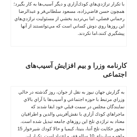
با تكرار تراژدي‌هاي كودك‌آزاري و ديگر آسيب‌ها به كار بگيرد؛
همچون حسن قاضي‌زاده، ‌مسعود سلطاني‌فر و عبد‌الرضا
رحماني فضلي، اما بي‌ترديد بخشي از مسئوليت تراژدي‌هاي
اين روزها روي دوش كساني است كه مي‌توانستند از آنها
پيشگيري كنند،اما نكردند.
کارنامه وزرا و بیم افزایش آسیب‌های
اجتماعی
به گزارش جهان نیوز به نقل از جوان، روز گذشته در حالي
وزراي مرتبط با حوزه اجتماعي و آسيب‌ها با آراي بالاي
نمايندگان مجلس در سمت قبلي خود ابقا شدند كه
ماجراهاي كودك آزاري با نقش‌آفريني والدين و اطرافيان
معتاد به تراژدي تلخ اين روزهاي جامعه تبديل شده است.
محور حكايت تلخ آتنا، ‌بنيتا، كيميا و حالا كودك شيرخوار 15
ماهه و ساريناي 10 ساله فقر و اعتياد است. تكرار اين