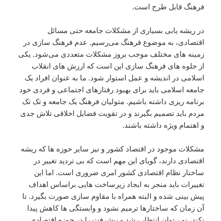
فرهنگ قابل طرح است.
در ریشه یابى بسیارى از مشکلات جامعه حتى مسائل
اقتصادى، به موضوع فرهنگ مى‌رسیم. عدم فرهنگ سازى در
زمینه هاى مختلف موجب بروز مشکلات متعددى مى‌شود. یکى
از جلوه هاى فرهنگ سازى این است که ارزش هاى انقلاب
اسلامى در اندیشه و عمل استوار شود. ما به عنوان افراد یک
جامعه اسلامى باید براى بهبود رفتارهاى اجتماعى و فردى خود
برنامه ریزى داشته باشیم. متولیان فرهنگ یک جامعه و تک تک
مردم باید تصمیم بگیرند و در تقویت فضایل اخلاقى تلاش جدى
و اهتمام ویژه داشته باشند.
مشکلات موجود در اقتصاد کشور و نیز سایر حوزه ها که ریشه
اقتصادى دارند، گویاى این مهم است که بى تردید تغییر در
ساختار نظام اقتصادى کشور امرى ضرورى است. اما این
تغییرات باید منجر به ایجاد زیرساخت هایى براساس اهداف
پیش بینى شده و البته همراه با مقاوم سازى صورت بگیرد. تا
آن زمان که ساختارها ترمیم نشود و وابستگى ها کاهش پیدا
نکند، نمى‌توان انتظار رشد و پیشرفت را در حوزه اقتصادى