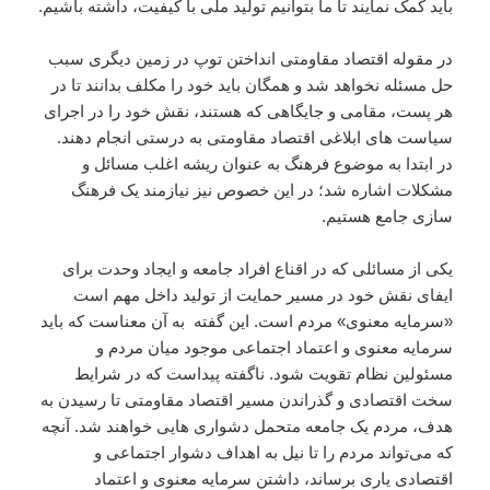
باید کمک نمایند تا ما بتوانیم تولید ملى با کیفیت، داشته باشیم.
در مقوله اقتصاد مقاومتى انداختن توپ در زمین دیگرى سبب
حل مسئله نخواهد شد و همگان باید خود را مکلف بدانند تا در
هر پست، مقامى و جایگاهى که هستند، نقش خود را در اجراى
سیاست هاى ابلاغى اقتصاد مقاومتى به درستى انجام دهند.
در ابتدا به موضوع فرهنگ به عنوان ریشه اغلب مسائل و
مشکلات اشاره شد؛ در این خصوص نیز نیازمند یک فرهنگ
سازى جامع هستیم.
یکى از مسائلى که در اقناع افراد جامعه و ایجاد وحدت براى
ایفاى نقش خود در مسیر حمایت از تولید داخل مهم است
«سرمایه معنوى» مردم است. این گفته به آن معناست که باید
سرمایه معنوى و اعتماد اجتماعى موجود میان مردم و
مسئولین نظام تقویت شود. ناگفته پیداست که در شرایط
سخت اقتصادى و گذراندن مسیر اقتصاد مقاومتى تا رسیدن به
هدف، مردم یک جامعه متحمل دشوارى هایى خواهند شد. آنچه
که مى‌تواند مردم را تا نیل به اهداف دشوار اجتماعى و
اقتصادى یارى برساند، داشتن سرمایه معنوى و اعتماد