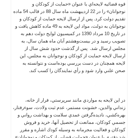
قوه قضائيه لايحه‌اي با عنوان «حمايت از كودكان و
نوجوانان» را در 22 ارديبهشت ماه سال 88 در قالب 54 ماده
تقديم دولت كرد. پس از ارسال لايحه حمايت از كودكان و
نوجوانان به دولت، مواد اين لايحه به 49 ماده كاهش يافت و
در تاريخ 10 مرداد 1390 در كميسيون لوايح دولت دهم به
تصويب رسيد و در بيست‌وهشتم آبان ماه همان سال، به
مجلس ارسال شد. پس از گذشت حدود شش سال از
ارسال لايحه حمايت از كودكان و نوجوانان به مجلس، اين
لايحه همچنان در دست بررسي بوده‌است و نتوانسته به
صحن علني وارد شود و رأي نمايندگان را كسب كند.
در اين لايحه به مواردي مانند سرپرستي، فرار از خانه،
زنداني والدين، خشونت مستمر، عدم ثبت ولادت، سوءرفتار،
بهره‌كشي، ناديده‌گرفتن عمدي سلامت و بهداشت رواني و
جسمي كودكان، ممانعت از تحصيل آنها، خريد و فروش
كودكان و فعاليت مجرمانه به وسيله كودك اشاره و مقرر
شد دفتري با عنوان «حمايت قضايي از كودكان و نوجوانان»