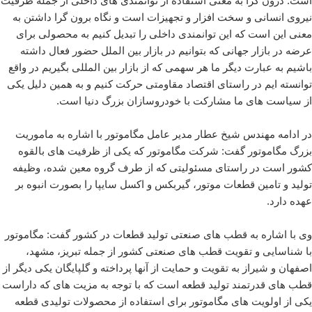
است. درون گرا به معنی استفاده از توانمندی های داخلی از جمله ظرفیت
نیروی انسانی و سخت افزار و تجهیزات است و نگاه برون گرا داشتن به
معنی این است که این توانمندی داخلی را تبدیل کنیم به محصولی برای
عرضه در بازار جهانی که بتوانیم در بازار بین الملل حضور فعال داشته
باشیم به عبارت دیگر ما هر سهمی که از بازار بین المللی بگیریم در واقع
توانسته ایم در راستای اقتصاد مقاومتی حرکت کنیم و به همین دلیل یکی
از سیاست های ما مشارکت با خودروسازان بزرگ دنیا است.
در ادامه مهندس شیخ عطار مدیر عامل مگاموتور با اشاره به ماموریت
بزرگ مگاموتور گفت: شرکت مگاموتور که یکی از ظرفیت های بالقوه
کشور است در راستای مسئولیتی که از طرف گروه معین شده، وظیفه
تولید و تامین قطعات موتور، گیربکس و اکسل سایپا را بصورت انبوه بر
عهده دارد.
وی با اشاره به قطب های صنعتی تولید قطعات در کشور گفت: مگاموتور
با شناسایی و تقویت قطب های صنعتی کشور از جمله تبریز، مشهد،
اصفهان و شیراز به تقویت و حمایت از آنها پرداخته و گلپایگان یکی دیگر از
قطب های قدرتمند تولید قطعه است که با توجه به مزیت های که داراست
یکی از اولویت های مگاموتور برای استفاده از محصولات تولیدی قطعه