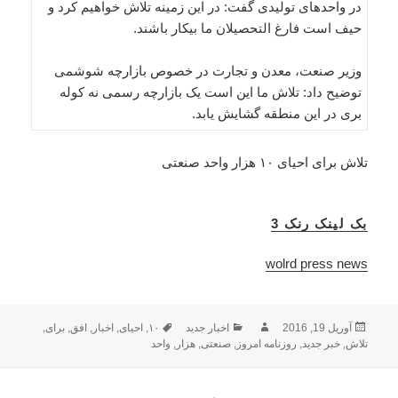
در واحدهای تولیدی گفت: در این زمینه تلاش خواهیم کرد و
حیف است فارغ التحصیلان ما بیکار باشند.
وزیر صنعت، معدن و تجارت در خصوص بازارچه شوشمی
توضیح داد: تلاش ما این است یک بازارچه رسمی نه کوله
بری در این منطقه گشایش یابد.
تلاش برای احیای ۱۰ هزار واحد صنعتی
بک لینک رنک 3
wolrd press news
ارسال
نویسنده
دسته‌ها
برچسب‌ها
آوریل 19, 2016
اخبار جدید
۱۰
,
احیای
,
اخبار
,
افق
,
برای
,
شده
تلاش
,
خبر جدید
,
روزنامه امروز
,
صنعتی
,
هزار
,
واحد
در