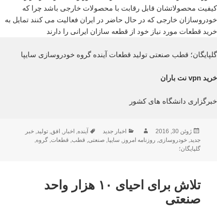
کیفیت محصولاتشان قابل رقابت با محصولات خارجی باشد چرا که
خودروسازان خارجی که در حال حاضر در ایران فعالیت می کنند تمایل به
خرید قطعات مورد نیاز خود از قطعه سازان ایرانی را دارند
گلپایگان؛ قطب صنعتی تولید قطعات آینده گروه خودروسازی سایپا
خرید vpn نت باران
خبرگزاری دانشگاه های کشور
ارسال
نویسنده
دسته‌ها
برچسب‌ها
ژوئن 30, 2016
اخبار جدید
آینده
,
اخبار
,
افق
,
تولید
,
خبر
شده
جدید
,
خودروسازی
,
روزنامه امروز
,
سایپا
,
صنعتی
,
قطب
,
قطعات
,
گروه
,
در
گلپایگان؛
تلاش برای احیای ۱۰ هزار واحد
صنعتی