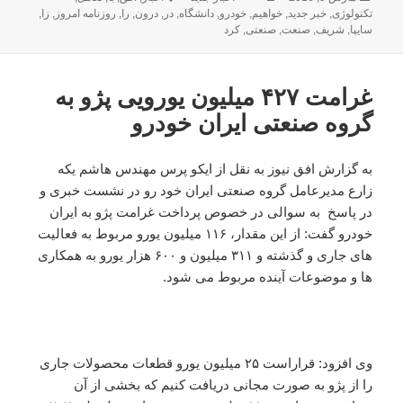
شده
تکنولوژی
,
خبر جدید
,
خواهیم
,
خودرو
,
دانشگاه
,
در
,
درون
,
را
,
روزنامه امروز
,
زا
,
در
سایپا
,
شریف
,
صنعت
,
صنعتی
,
کرد
غرامت ۴۲۷ میلیون یورویی پژو به
گروه صنعتی ایران خودرو
به گزارش افق نیوز به نقل از ایکو پرس مهندس هاشم یکه
زارع مدیرعامل گروه صنعتی ایران خود رو در نشست خبری و
در پاسخ به سوالی در خصوص پرداخت غرامت پژو به ایران
خودرو گفت: از این مقدار، ۱۱۶ میلیون یورو مربوط به فعالیت
های جاری و گذشته و ۳۱۱ میلیون و ۶۰۰ هزار یورو به همکاری
ها و موضوعات آینده مربوط می شود.
وی افزود: قراراست ۲۵ میلیون یورو قطعات محصولات جاری
را از پژو به صورت مجانی دریافت کنیم که بخشی از آن