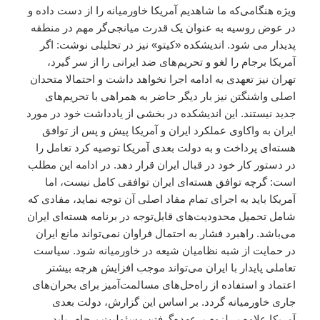
ویژه هنگامی‌که ما شاهدیم آمریکا خاورمیانه را از دست داده و
در عوض روسیه به عنوان یک قدرت میانجی‌گر مهم در منطقه
پدیدار می شود. اندیشکده «کیتو» نیز در تحلیلی نوشت: اگر
آمریکا برجام را لغو و تحریم‌های ضد ایرانی را از سر گیرد،
تهران نیز تعهدی به ادامه اجرا نخواهد داشت و احتمالا متحدان
اصلی واشنگتن نیز بار دیگر حاضر به همراهی با تحریم‌های
جدید نیستند. این اندیشکده در بخشی از یادداشت خود در مورد
ایران به واکاوی عملکرد ایران و آمریکا پیش و پس از توافق
هسته‌ای پرداخت و به دولت بعدی آمریکا توصیه کرد تعامل را
در دستور کار خود در قبال ایران قرار دهد. در ادامه این مطلب
است: گرچه توافق هسته‌ای ایران توافقی کامل نیست، اما
آمریکا باید به اجرای تمام مفاد اصلی آن توجه نماید، مفادی که
شامل تحمیل محدودیت‌های قابل‌توجه در برنامه هسته‌ای ایران
می‌باشد. راهبرد فشار به احتمال فراوان نمی‌تواند مانع ایران
در حمایت از شبه نظامیان شیعه در خاورمیانه شود. سیاست
تعاملی پایدار با ایران می‌تواند موجب افزایش هرچه بیشتر
اعتماد و استفاده از راه‌حل‌های مسالمت‌آمیز برای بحران‌های
جاری خاورمیانه گردد. بر اساس این گزارش، دولت بعدی
آمریکا علاوه بر لزوم برعهده‌گرفتن مسئولیت برجام، باید