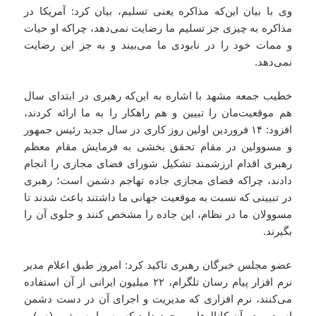
وی با بیان این‌که مذاکره یعنی تسلیم، بیان کرد: آمریکا در
مذاکره به چیزی جز تسلیم ما رضایت نمی‌دهد، چراکه او حیات
و ممات خود را در نابودی ما می‌بیند و به جز این رضایت
نمی‌دهد.
خطیب جمعه مشهد با اشاره به این‌که رهبری در ابتدای سال
هم موقعیت‌مان را تبیین و هم راهکار را به ما ارائه کردند،
افزود: ۱۴ فروردین اولین روز کاری در سال جدید رئیس جمهور
و مسوولین در مقام تحقق بخشی به فرمایش مقام معظم
رهبری اقدام ارزشمند تشکیل شورای فضای مجازی را انجام
دادند، چراکه فضای مجازی جاده تهاجم دشمن است؛ رهبری
در تبیینی که نسبت به موقعیت جهانی ما داشتند باعث شدند تا
مسوولان ما در نظام، این جاده را مشخص کنند و جلوی آن را
بگیرند.
عضو مجلس خبرگان رهبری تاکید کرد: امروز طبق اعلام مدیر
نرم افزار پیام رسان تلگرام، ۲۲ میلیون ایرانی از آن استفاده
می‌کنند، نرم افزاری که مدیریت و اجرای آن در دست دشمن
است و در آن کانال‌هایی وجود دارد که رسما به پیغمبر(ص) و