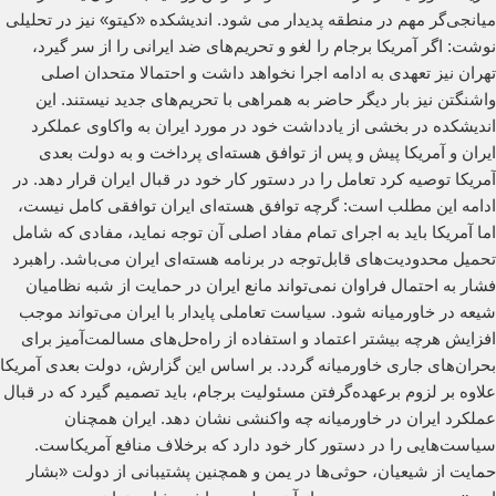
میانجی‌گر مهم در منطقه پدیدار می شود. اندیشکده «کیتو» نیز در تحلیلی
نوشت: اگر آمریکا برجام را لغو و تحریم‌های ضد ایرانی را از سر گیرد،
تهران نیز تعهدی به ادامه اجرا نخواهد داشت و احتمالا متحدان اصلی
واشنگتن نیز بار دیگر حاضر به همراهی با تحریم‌های جدید نیستند. این
اندیشکده در بخشی از یادداشت خود در مورد ایران به واکاوی عملکرد
ایران و آمریکا پیش و پس از توافق هسته‌ای پرداخت و به دولت بعدی
آمریکا توصیه کرد تعامل را در دستور کار خود در قبال ایران قرار دهد. در
ادامه این مطلب است: گرچه توافق هسته‌ای ایران توافقی کامل نیست،
اما آمریکا باید به اجرای تمام مفاد اصلی آن توجه نماید، مفادی که شامل
تحمیل محدودیت‌های قابل‌توجه در برنامه هسته‌ای ایران می‌باشد. راهبرد
فشار به احتمال فراوان نمی‌تواند مانع ایران در حمایت از شبه نظامیان
شیعه در خاورمیانه شود. سیاست تعاملی پایدار با ایران می‌تواند موجب
افزایش هرچه بیشتر اعتماد و استفاده از راه‌حل‌های مسالمت‌آمیز برای
بحران‌های جاری خاورمیانه گردد. بر اساس این گزارش، دولت بعدی آمریکا
علاوه بر لزوم برعهده‌گرفتن مسئولیت برجام، باید تصمیم گیرد که در قبال
عملکرد ایران در خاورمیانه چه واکنشی نشان دهد. ایران همچنان
سیاست‌هایی را در دستور کار خود دارد که برخلاف منافع آمریکاست.
حمایت از شیعیان، حوثی‌ها در یمن و همچنین پشتیبانی‌ از دولت «بشار