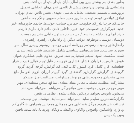
بطور
,
بعدی
,
به
,
بیشتر
,
بین
,
بین‌الملل
,
پایان
,
پایدار
,
پدیدار
,
پرداخت
,
پس
,
پشتیبانی
,
پل
,
پوتین:
,
پیرامون
,
پیش
,
تا
,
تائیدی
,
تحریم‌های
,
تحلیلی
,
تحمیل
,
تروریستی
,
تصمیم
,
تضعیف
,
تعامل
,
تعاملی
,
تعهدی
,
تغییر
,
تلاش
,
تمام
,
تهران
,
توافق
,
توافقی
,
توجه
,
توصیه
,
جاری
,
جدید
,
جمله
,
جمهور
,
جنگ
,
چه
,
حاضر
,
حالی‌که
,
حزب‌الله_که
,
حکومت
,
حماس
,
حمایت
,
حوثی‌ها
,
خاتمه
,
خاورمیانه
,
خبر
جدید
,
خبرگزاری
,
خصومت
,
خود
,
خیر،
,
داخلی
,
دادن
,
داده
,
دارد
,
دارند
,
دارند،
,
دارند.ایرانی‌ها
,
داشت
,
دانست/
,
در
,
دست
,
دستور
,
دلیلی
,
دهد
,
دو
,
دوست
,
دوستان
,
دوستی
,
دوطرفه
,
دولت
,
دیگر
,
را
,
راه‌اندازی
,
راهبرد
,
راهبردی
,
راه‌حل‌های
,
رسیده
,
رسیده،
,
روزنامه امروز
,
روسها
,
روسیه
,
رییس
,
سال
,
سر
,
سوریه
,
سیاست
,
سیاست‌هایی
,
سیاسی
,
شامل
,
شاهدیم
,
شاید
,
شبه
,
شدن
,
شده
,
شکست
,
شود
,
شیعه
,
شیعیان،
,
ضد
,
طریق
,
علاوه
,
علیه
,
عملکرد
,
عنوان
,
عوض
,
فارس،
,
فراوان
,
فشار
,
فشاری
,
فهرست
,
قابل‌توجه
,
قبال
,
قدرت
,
قرار
,
قطعنامه
,
کار
,
کامل
,
کرد
,
کشور
,
کلی
,
کند،
,
که
,
گرایش
,
گرچه
,
گردد
,
گروه
,
گروه‌های
,
گزارش
,
گزارش،
,
گفته‌های
,
گیرد
,
گیرد،
,
لرزان
,
لزوم
,
لغو
,
ما
,
مانع
,
مبنی
,
متحدان
,
محدودیت‌های
,
مربوط
,
مسئولیت
,
مسالمت‌آمیز
,
مسکو
,
مشارکت
,
مطلب
,
مطلبی
,
مغایر
,
مفاد
,
مفادی
,
منافع
,
منجر
,
منطقه‌ای
,
مهر
,
مهم
,
موجب
,
مورد
,
موفقیت
,
می
,
میانجی‌گر
,
می‌باشد.
,
می‌تواند
,
می‌دانند
,
می‌شود
,
نابودی
,
نخواهد
,
نزدیکتر
,
نشان
,
نشده،
,
نظامیان
,
نقض
,
نگران‌کننده‌ترین
,
نماید،
,
نماید.
,
نمی‌تواند
,
نمی‌نمایند.
,
نوشت:
,
نیز
,
نیست،
,
نیستند/
,
هر
,
هرچه
,
هرگز
,
هسته‌ای
,
هم
,
همچنان
,
همچنین
,
همراهی
,
هنگامی‌که
,
و
,
وارد
,
واشنگتن
,
واضح‌تر
,
واکاوی
,
واکنشی
,
وبگاه
,
ویژه
,
یا
,
یادداشت
,
یافتن
,
یقین
,
یک
,
یمن