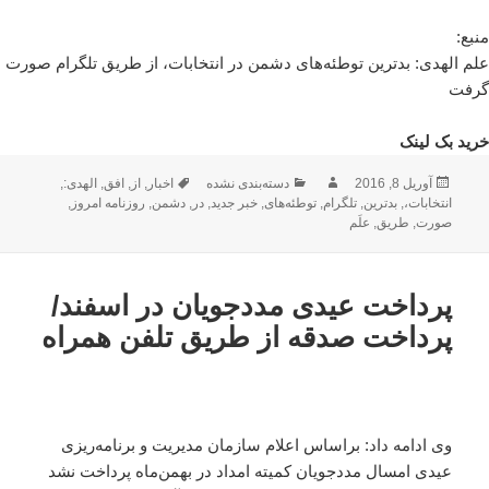
منبع:
علم الهدی: بدترین توطئه‌های دشمن در انتخابات، از طریق تلگرام صورت
گرفت
خرید بک لینک
ارسال
نویسنده
دسته‌ها
برچسب‌ها
آوریل 8, 2016
دسته‌بندی نشده
اخبار
,
از
,
افق
,
الهدی:
,
شده
انتخابات،
,
بدترین
,
تلگرام
,
توطئه‌های
,
خبر جدید
,
در
,
دشمن
,
روزنامه امروز
,
در
صورت
,
طریق
,
علَم
پرداخت عیدی مددجویان در اسفند/
پرداخت صدقه از طریق تلفن همراه
وی ادامه داد: براساس اعلام سازمان مدیریت و برنامه‌ریزی
عیدی امسال مددجویان کمیته امداد در بهمن‌ماه پرداخت نشد