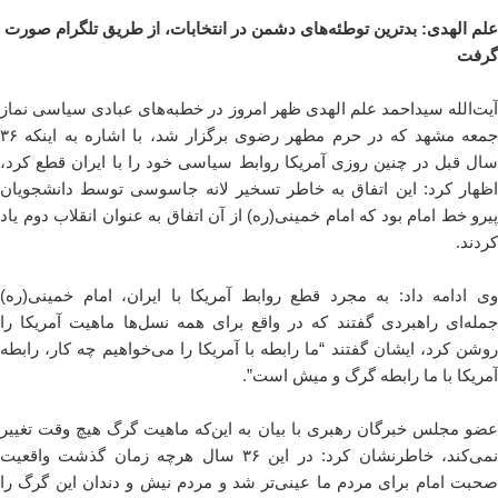
علم الهدی: بدترین توطئه‌های دشمن در انتخابات، از طریق تلگرام صورت
گرفت
آیت‌الله سیداحمد علم الهدی ظهر امروز در خطبه‌های عبادی سیاسی نماز
جمعه مشهد که در حرم مطهر رضوی برگزار شد، با اشاره به اینکه ۳۶
سال قبل در چنین روزی آمریکا روابط سیاسی خود را با ایران قطع کرد،
اظهار کرد: این اتفاق به خاطر تسخیر لانه جاسوسی توسط دانشجویان
پیرو خط امام بود که امام خمینی(ره) از آن اتفاق به عنوان انقلاب دوم یاد
کردند.
وی ادامه داد: به مجرد قطع روابط آمریکا با ایران، امام خمینی(ره)
جمله‌ای راهبردی گفتند که در واقع برای همه نسل‌ها ماهیت آمریکا را
روشن کرد، ایشان گفتند “ما رابطه با آمریکا را می‌خواهیم چه کار، رابطه
آمریکا با ما رابطه گرگ و میش است”.
عضو مجلس خبرگان رهبری با بیان به این‌که ماهیت گرگ هیچ وقت تغییر
نمی‌کند، خاطرنشان کرد: در این ۳۶ سال هرچه زمان گذشت واقعیت
صحبت امام برای مردم ما عینی‌تر شد و مردم نیش و دندان این گرگ را