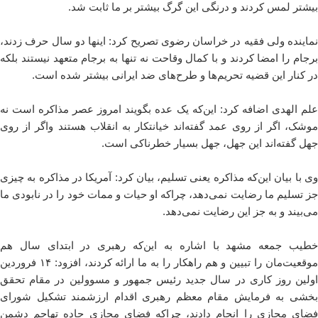
بیشتر لمس کردند و درنگی این گرگ بیشتر بر ما ثابت شد.
نماینده ولی فقیه در خراسان رضوی تصریح کرد: اینها دو سال حرف زدند،
برجام را امضا کردند و با کمال وقاحت نه تنها به برجام متعهد نیستند بلکه
در کنار این قضیه تحریم‌ها و طرح‌های ضد ایرانی بیشتر شده است.
علم الهدی اضافه کرد: این‌که یک عده بگویند امروز عصر مذاکره است نه
موشک، اگر از روی عمد گفته‌اند خیانتکار به انقلاب هستند واگر از روی
جهل گفته‌اند این جهل، جهل بسیار خطرناکی است.
وی با بیان این‌که مذاکره یعنی تسلیم، بیان کرد: آمریکا در مذاکره به چیزی
جز تسلیم ما رضایت نمی‌دهد، چراکه او حیات و ممات خود را در نابودی ما
می‌بیند و به جز این رضایت نمی‌دهد.
خطیب جمعه مشهد با اشاره به این‌که رهبری در ابتدای سال هم
موقعیت‌مان را تبیین و هم راهکار را به ما ارائه کردند، افزود: ۱۴ فروردین
اولین روز کاری در سال جدید رئیس جمهور و مسوولین در مقام تحقق
بخشی به فرمایش مقام معظم رهبری اقدام ارزشمند تشکیل شورای
فضای مجازی را انجام دادند، چراکه فضای مجازی جاده تهاجم دشمن