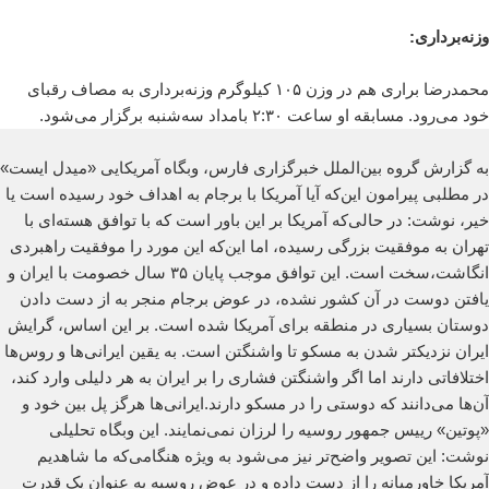
وزنه‌برداری:
محمدرضا براری هم در وزن ۱۰۵ کیلوگرم وزنه‌برداری به مصاف رقبای
خود می‌رود. مسابقه او ساعت ۲:۳۰ بامداد سه‌شنبه برگزار می‌شود.
به گزارش گروه بین‌الملل خبرگزاری فارس، وبگاه آمریکایی «میدل ایست»
در مطلبی پیرامون این‌که آیا آمریکا با برجام به اهداف خود رسیده است یا
خیر، نوشت: در حالی‌که آمریکا بر این باور است که با توافق هسته‌ای با
تهران به موفقیت بزرگی رسیده، اما این‌که این مورد را موفقیت راهبردی
انگاشت،سخت است. این توافق موجب پایان ۳۵ سال خصومت با ایران و
یافتن دوست در آن کشور نشده، در عوض برجام منجر به از دست دادن
دوستان بسیاری در منطقه برای آمریکا شده است. بر این اساس، گرایش
ایران نزدیکتر شدن به مسکو تا واشنگتن است. به یقین ایرانی‌ها و روس‌ها
اختلافاتی دارند اما اگر واشنگتن فشاری را بر ایران به هر دلیلی وارد کند،
آن‌ها می‌دانند که دوستی را در مسکو دارند.ایرانی‌ها هرگز پل بین خود و
«پوتین» رییس جمهور روسیه را لرزان نمی‌نمایند. این وبگاه تحلیلی
نوشت: این تصویر واضح‌تر نیز می‌شود به ویژه هنگامی‌که ما شاهدیم
آمریکا خاورمیانه را از دست داده و در عوض روسیه به عنوان یک قدرت