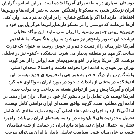
دوستان بسیاری در منطقه برای آمریکا شده است. بر این اساس، گرایش
ایران نزدیکتر شدن به مسکو تا واشنگتن است. به یقین ایرانی‌ها و روس‌ها
اختلافاتی دارند اما اگر واشنگتن فشاری را بر ایران به هر دلیلی وارد کند،
آن‌ها می‌دانند که دوستی را در مسکو دارند.ایرانی‌ها هرگز پل بین خود و
«پوتین» رییس جمهور روسیه را لرزان نمی‌نمایند. این وبگاه تحلیلی
نوشت: این تصویر واضح‌تر نیز می‌شود به ویژه هنگامی‌که ما شاهدیم
آمریکا خاورمیانه را از دست داده و در عوض روسیه به عنوان یک قدرت
میانجی‌گر مهم در منطقه پدیدار می شود. اندیشکده «کیتو» نیز در تحلیلی
نوشت: اگر آمریکا برجام را لغو و تحریم‌های ضد ایرانی را از سر گیرد،
تهران نیز تعهدی به ادامه اجرا نخواهد داشت و احتمالا متحدان اصلی
واشنگتن نیز بار دیگر حاضر به همراهی با تحریم‌های جدید نیستند. این
اندیشکده در بخشی از یادداشت خود در مورد ایران به واکاوی عملکرد
ایران و آمریکا پیش و پس از توافق هسته‌ای پرداخت و به دولت بعدی
آمریکا توصیه کرد تعامل را در دستور کار خود در قبال ایران قرار دهد. در
ادامه این مطلب است: گرچه توافق هسته‌ای ایران توافقی کامل نیست،
اما آمریکا باید به اجرای تمام مفاد اصلی آن توجه نماید، مفادی که شامل
تحمیل محدودیت‌های قابل‌توجه در برنامه هسته‌ای ایران می‌باشد. راهبرد
فشار به احتمال فراوان نمی‌تواند مانع ایران در حمایت از شبه نظامیان
شیعه در خاورمیانه شود. سیاست تعاملی پایدار با ایران می‌تواند موجب