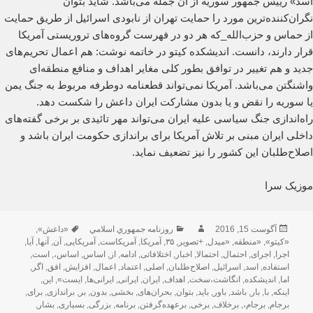
اسد» رییس جمهور سوریه از آن جمله می‌باشد. شاید بتوان
نگران‌کننده‌ترین مورد را حمایت تهران از نابودی اسرائیل از طریق حمایت
از حماس و حزب‌الله_که هر دو در فهرست گروه‌های تروریستی آمریکا
قرار دارند، دانست. اندیشکده کیتو در خاتمه نوشت: هم اعمال تحریم‌های
جدید و هم تغییر در توافق بطور کلی مغایر اهداف و منافع منطقه‌ای
واشنگتن می‌باشد. آمریکا نمی‌تواند قطعنامه دوطرفه مربوط به جنگ یمن
یا سوریه را نقض و یا بدون مشارکت ایران داعش را شکست دهد.
راه‌اندازی جنگ سیاسی علیه ایران می‌تواند مهر تائیدی بر برخی گفته‌های
داخلی ایران مبنی بر تلاش آمریکا برای براندازی حکومت ایران باشد و
اصلاح‌طلبان این کشور را نیز تضعیف نماید.
موزیک سرا
ارسال
نویسنده
دسته‌ها
برچسب‌ها
آگوست 15, 2016
روزنامه جمهوري اسلامي
«داعش»
,
شده
«کیتو»
,
«منطقه
,
«میدل
,
+تصویر
,
۳۵
,
آمریکا
,
آمریکاست
,
آمریکایی
,
آن
,
آنها
,
آیا
,
در
اجرا
,
اجرای
,
احتمال
,
احتمالا
,
اخبار
,
اختلافاتی
,
ادامه
,
از
,
اساس
,
اساس،
,
است
,
استفاده
,
اسد
,
اسرائیل
,
اصلاح‌طلبان
,
اصلی
,
اعتماد
,
اعمال
,
افزایش
,
افق
,
اگر
,
اما
,
اندیشکده
,
انگاشت،سخت
,
اهداف
,
ایران
,
ایرانی
,
ایرانی‌ها
,
ایست»
,
این
,
اینکه
,
با
,
بار
,
باشد
,
باور
,
باید
,
بتوان
,
بحران‌های
,
بخشی
,
بدون
,
بر
,
براندازی
,
برای
,
برجام
,
برجام،
,
برخلاف
,
برخی
,
برعهده‌گرفتن
,
برنامه
,
بزرگی
,
بسیاری
,
بشار
,