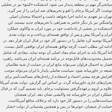
میانجی‌گر مهم در منطقه پدیدار می شود. اندیشکده «کیتو» نیز در تحلیلی
نوشت: اگر آمریکا برجام را لغو و تحریم‌های ضد ایرانی را از سر گیرد،
تهران نیز تعهدی به ادامه اجرا نخواهد داشت و احتمالا متحدان اصلی
واشنگتن نیز بار دیگر حاضر به همراهی با تحریم‌های جدید نیستند. این
اندیشکده در بخشی از یادداشت خود در مورد ایران به واکاوی عملکرد
ایران و آمریکا پیش و پس از توافق هسته‌ای پرداخت و به دولت بعدی
آمریکا توصیه کرد تعامل را در دستور کار خود در قبال ایران قرار دهد. در
ادامه این مطلب است: گرچه توافق هسته‌ای ایران توافقی کامل نیست،
اما آمریکا باید به اجرای تمام مفاد اصلی آن توجه نماید، مفادی که شامل
تحمیل محدودیت‌های قابل‌توجه در برنامه هسته‌ای ایران می‌باشد. راهبرد
فشار به احتمال فراوان نمی‌تواند مانع ایران در حمایت از شبه نظامیان
شیعه در خاورمیانه شود. سیاست تعاملی پایدار با ایران می‌تواند موجب
افزایش هرچه بیشتر اعتماد و استفاده از راه‌حل‌های مسالمت‌آمیز برای
بحران‌های جاری خاورمیانه گردد. بر اساس این گزارش، دولت بعدی آمریکا
علاوه بر لزوم برعهده‌گرفتن مسئولیت برجام، باید تصمیم گیرد که در قبال
عملکرد ایران در خاورمیانه چه واکنشی نشان دهد. ایران همچنان
سیاست‌هایی را در دستور کار خود دارد که برخلاف منافع آمریکاست.
حمایت از شیعیان، حوثی‌ها در یمن و همچنین پشتیبانی‌ از دولت «بشار