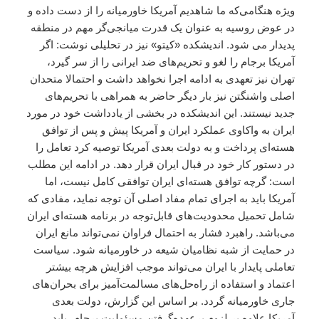
ویژه هنگامی‌که ما شاهدیم آمریکا خاورمیانه را از دست داده و
در عوض روسیه به عنوان یک قدرت میانجی‌گر مهم در منطقه
پدیدار می شود. اندیشکده «کیتو» نیز در تحلیلی نوشت: اگر
آمریکا برجام را لغو و تحریم‌های ضد ایرانی را از سر گیرد،
تهران نیز تعهدی به ادامه اجرا نخواهد داشت و احتمالا متحدان
اصلی واشنگتن نیز بار دیگر حاضر به همراهی با تحریم‌های
جدید نیستند. این اندیشکده در بخشی از یادداشت خود در مورد
ایران به واکاوی عملکرد ایران و آمریکا پیش و پس از توافق
هسته‌ای پرداخت و به دولت بعدی آمریکا توصیه کرد تعامل را
در دستور کار خود در قبال ایران قرار دهد. در ادامه این مطلب
است: گرچه توافق هسته‌ای ایران توافقی کامل نیست، اما
آمریکا باید به اجرای تمام مفاد اصلی آن توجه نماید، مفادی که
شامل تحمیل محدودیت‌های قابل‌توجه در برنامه هسته‌ای ایران
می‌باشد. راهبرد فشار به احتمال فراوان نمی‌تواند مانع ایران
در حمایت از شبه نظامیان شیعه در خاورمیانه شود. سیاست
تعاملی پایدار با ایران می‌تواند موجب افزایش هرچه بیشتر
اعتماد و استفاده از راه‌حل‌های مسالمت‌آمیز برای بحران‌های
جاری خاورمیانه گردد. بر اساس این گزارش، دولت بعدی
آمریکا علاوه بر لزوم برعهده‌گرفتن مسئولیت برجام، باید