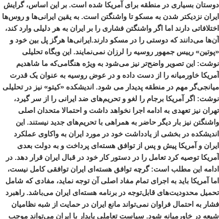
دوستان بسیاری در منطقه برای آمریکا شده است. بر این اساس، گرایش
ایران نزدیکتر شدن به مسکو تا واشنگتن است. به یقین ایرانی‌ها و روس‌ها
اختلافاتی دارند اما اگر واشنگتن فشاری را بر ایران به هر دلیلی وارد کند،
آن‌ها می‌دانند که دوستی را در مسکو دارند.ایرانی‌ها هرگز پل بین خود و
«پوتین» رییس جمهور روسیه را لرزان نمی‌نمایند. این وبگاه تحلیلی
نوشت: این تصویر واضح‌تر نیز می‌شود به ویژه هنگامی‌که ما شاهدیم
آمریکا خاورمیانه را از دست داده و در عوض روسیه به عنوان یک قدرت
میانجی‌گر مهم در منطقه پدیدار می شود. اندیشکده «کیتو» نیز در تحلیلی
نوشت: اگر آمریکا برجام را لغو و تحریم‌های ضد ایرانی را از سر گیرد،
تهران نیز تعهدی به ادامه اجرا نخواهد داشت و احتمالا متحدان اصلی
واشنگتن نیز بار دیگر حاضر به همراهی با تحریم‌های جدید نیستند. این
اندیشکده در بخشی از یادداشت خود در مورد ایران به واکاوی عملکرد
ایران و آمریکا پیش و پس از توافق هسته‌ای پرداخت و به دولت بعدی
آمریکا توصیه کرد تعامل را در دستور کار خود در قبال ایران قرار دهد. در
ادامه این مطلب است: گرچه توافق هسته‌ای ایران توافقی کامل نیست،
اما آمریکا باید به اجرای تمام مفاد اصلی آن توجه نماید، مفادی که شامل
تحمیل محدودیت‌های قابل‌توجه در برنامه هسته‌ای ایران می‌باشد. راهبرد
فشار به احتمال فراوان نمی‌تواند مانع ایران در حمایت از شبه نظامیان
شیعه در خاورمیانه شود. سیاست تعاملی پایدار با ایران می‌تواند موجب