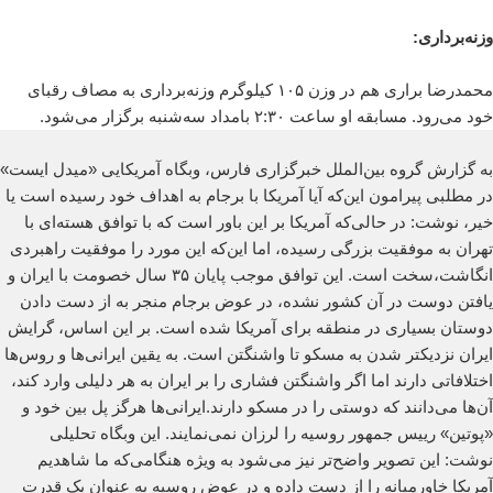
وزنه‌برداری:
محمدرضا براری هم در وزن ۱۰۵ کیلوگرم وزنه‌برداری به مصاف رقبای
خود می‌رود. مسابقه او ساعت ۲:۳۰ بامداد سه‌شنبه برگزار می‌شود.
به گزارش گروه بین‌الملل خبرگزاری فارس، وبگاه آمریکایی «میدل ایست»
در مطلبی پیرامون این‌که آیا آمریکا با برجام به اهداف خود رسیده است یا
خیر، نوشت: در حالی‌که آمریکا بر این باور است که با توافق هسته‌ای با
تهران به موفقیت بزرگی رسیده، اما این‌که این مورد را موفقیت راهبردی
انگاشت،سخت است. این توافق موجب پایان ۳۵ سال خصومت با ایران و
یافتن دوست در آن کشور نشده، در عوض برجام منجر به از دست دادن
دوستان بسیاری در منطقه برای آمریکا شده است. بر این اساس، گرایش
ایران نزدیکتر شدن به مسکو تا واشنگتن است. به یقین ایرانی‌ها و روس‌ها
اختلافاتی دارند اما اگر واشنگتن فشاری را بر ایران به هر دلیلی وارد کند،
آن‌ها می‌دانند که دوستی را در مسکو دارند.ایرانی‌ها هرگز پل بین خود و
«پوتین» رییس جمهور روسیه را لرزان نمی‌نمایند. این وبگاه تحلیلی
نوشت: این تصویر واضح‌تر نیز می‌شود به ویژه هنگامی‌که ما شاهدیم
آمریکا خاورمیانه را از دست داده و در عوض روسیه به عنوان یک قدرت