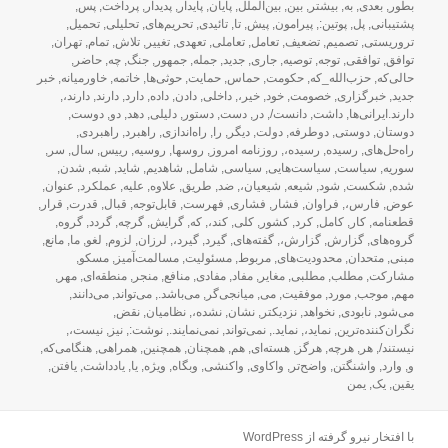
بطور
,
بعدی
,
به
,
بیشتر
,
بین
,
بین‌الملل
,
پایان
,
پایدار
,
پدیدار
,
پرداخت
,
پس
,
پشتیبانی
,
پل
,
پوتین:
,
پیرامون
,
پیش
,
تا
,
تائیدی
,
تحریم‌های
,
تحلیلی
,
تحمیل
,
تروریستی
,
تصمیم
,
تضعیف
,
تعامل
,
تعاملی
,
تعهدی
,
تغییر
,
تلاش
,
تمام
,
تهران
,
توافق
,
توافقی
,
توجه
,
توصیه
,
جاری
,
جدید
,
جمله
,
جمهور
,
جنگ
,
چه
,
حاضر
,
حالی‌که
,
حزب‌الله_که
,
حکومت
,
حماس
,
حمایت
,
حوثی‌ها
,
خاتمه
,
خاورمیانه
,
خبر
جدید
,
خبرگزاری
,
خصومت
,
خود
,
خیر،
,
داخلی
,
دادن
,
داده
,
دارد
,
دارند
,
دارند،
,
دارند.ایرانی‌ها
,
داشت
,
دانست/
,
در
,
دست
,
دستور
,
دلیلی
,
دهد
,
دو
,
دوست
,
دوستان
,
دوستی
,
دوطرفه
,
دولت
,
دیگر
,
را
,
راه‌اندازی
,
راهبرد
,
راهبردی
,
راه‌حل‌های
,
رسیده
,
رسیده،
,
روزنامه امروز
,
روسها
,
روسیه
,
رییس
,
سال
,
سر
,
سوریه
,
سیاست
,
سیاست‌هایی
,
سیاسی
,
شامل
,
شاهدیم
,
شاید
,
شبه
,
شدن
,
شده
,
شکست
,
شود
,
شیعه
,
شیعیان،
,
ضد
,
طریق
,
علاوه
,
علیه
,
عملکرد
,
عنوان
,
عوض
,
فارس،
,
فراوان
,
فشار
,
فشاری
,
فهرست
,
قابل‌توجه
,
قبال
,
قدرت
,
قرار
,
قطعنامه
,
کار
,
کامل
,
کرد
,
کشور
,
کلی
,
کند،
,
که
,
گرایش
,
گرچه
,
گردد
,
گروه
,
گروه‌های
,
گزارش
,
گزارش،
,
گفته‌های
,
گیرد
,
گیرد،
,
لرزان
,
لزوم
,
لغو
,
ما
,
مانع
,
مبنی
,
متحدان
,
محدودیت‌های
,
مربوط
,
مسئولیت
,
مسالمت‌آمیز
,
مسکو
,
مشارکت
,
مطلب
,
مطلبی
,
مغایر
,
مفاد
,
مفادی
,
منافع
,
منجر
,
منطقه‌ای
,
مهر
,
مهم
,
موجب
,
مورد
,
موفقیت
,
می
,
میانجی‌گر
,
می‌باشد.
,
می‌تواند
,
می‌دانند
,
می‌شود
,
نابودی
,
نخواهد
,
نزدیکتر
,
نشان
,
نشده،
,
نظامیان
,
نقض
,
نگران‌کننده‌ترین
,
نماید،
,
نماید.
,
نمی‌تواند
,
نمی‌نمایند.
,
نوشت:
,
نیز
,
نیست،
,
نیستند/
,
هر
,
هرچه
,
هرگز
,
هسته‌ای
,
هم
,
همچنان
,
همچنین
,
همراهی
,
هنگامی‌که
,
و
,
وارد
,
واشنگتن
,
واضح‌تر
,
واکاوی
,
واکنشی
,
وبگاه
,
ویژه
,
یا
,
یادداشت
,
یافتن
,
یقین
,
یک
,
یمن
با افتخار نیرو گرفته از WordPress