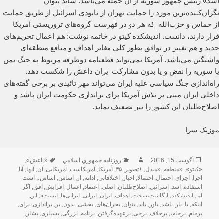
اسد» رییس جمهور سوریه از آن جمله می‌باشد. شاید بتوان
نگران‌کننده‌ترین مورد را حمایت تهران از نابودی اسرائیل از طریق حمایت
از حماس و حزب‌الله_که هر دو در فهرست گروه‌های تروریستی آمریکا
قرار دارند، دانست. اندیشکده کیتو در خاتمه نوشت: هم اعمال تحریم‌های
جدید و هم تغییر در توافق بطور کلی مغایر اهداف و منافع منطقه‌ای
واشنگتن می‌باشد. آمریکا نمی‌تواند قطعنامه دوطرفه مربوط به جنگ یمن
یا سوریه را نقض و یا بدون مشارکت ایران داعش را شکست دهد.
راه‌اندازی جنگ سیاسی علیه ایران می‌تواند مهر تائیدی بر برخی گفته‌های
داخلی ایران مبنی بر تلاش آمریکا برای براندازی حکومت ایران باشد و
اصلاح‌طلبان این کشور را نیز تضعیف نماید.
موزیک سرا
ارسال
نویسنده
دسته‌ها
برچسب‌ها
آگوست 15, 2016
روزنامه جمهوري اسلامي
«داعش»
,
شده
«کیتو»
,
«منطقه
,
«میدل
,
+تصویر
,
۳۵
,
آمریکا
,
آمریکاست
,
آمریکایی
,
آن
,
آنها
,
آیا
,
در
اجرا
,
اجرای
,
احتمال
,
احتمالا
,
اخبار
,
اختلافاتی
,
ادامه
,
از
,
اساس
,
اساس،
,
است
,
استفاده
,
اسد
,
اسرائیل
,
اصلاح‌طلبان
,
اصلی
,
اعتماد
,
اعمال
,
افزایش
,
افق
,
اگر
,
اما
,
اندیشکده
,
انگاشت،سخت
,
اهداف
,
ایران
,
ایرانی
,
ایرانی‌ها
,
ایست»
,
این
,
اینکه
,
با
,
بار
,
باشد
,
باور
,
باید
,
بتوان
,
بحران‌های
,
بخشی
,
بدون
,
بر
,
براندازی
,
برای
,
برجام
,
برجام،
,
برخلاف
,
برخی
,
برعهده‌گرفتن
,
برنامه
,
بزرگی
,
بسیاری
,
بشار
,