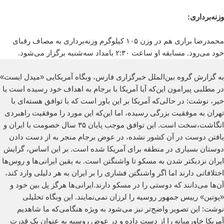
وزنه‌برداری:
محمدرضا براری هم در وزن ۱۰۵ کیلوگرم وزنه‌برداری به مصاف رقبای
خود می‌رود. مسابقه او ساعت ۲:۳۰ بامداد سه‌شنبه برگزار می‌شود.
به گزارش گروه بین‌الملل خبرگزاری فارس، وبگاه آمریکایی «میدل ایست»
در مطلبی پیرامون این‌که آیا آمریکا با برجام به اهداف خود رسیده است یا
خیر، نوشت: در حالی‌که آمریکا بر این باور است که با توافق هسته‌ای با
تهران به موفقیت بزرگی رسیده، اما این‌که این مورد را موفقیت راهبردی
انگاشت،سخت است. این توافق موجب پایان ۳۵ سال خصومت با ایران و
یافتن دوست در آن کشور نشده، در عوض برجام منجر به از دست دادن
دوستان بسیاری در منطقه برای آمریکا شده است. بر این اساس، گرایش
ایران نزدیکتر شدن به مسکو تا واشنگتن است. به یقین ایرانی‌ها و روس‌ها
اختلافاتی دارند اما اگر واشنگتن فشاری را بر ایران به هر دلیلی وارد کند،
آن‌ها می‌دانند که دوستی را در مسکو دارند.ایرانی‌ها هرگز پل بین خود و
«پوتین» رییس جمهور روسیه را لرزان نمی‌نمایند. این وبگاه تحلیلی
نوشت: این تصویر واضح‌تر نیز می‌شود به ویژه هنگامی‌که ما شاهدیم
آمریکا خاورمیانه را از دست داده و در عوض روسیه به عنوان یک قدرت