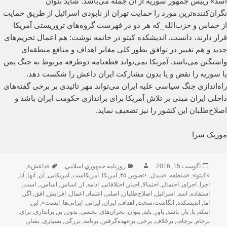
اسد» رییس جمهور سوریه از آن جمله می‌باشد. شاید بتوان
نگران‌کننده‌ترین مورد را حمایت تهران از نابودی اسرائیل از طریق حمایت
از حماس و حزب‌الله_که هر دو در فهرست گروه‌های تروریستی آمریکا
قرار دارند، دانست. اندیشکده کیتو در خاتمه نوشت: هم اعمال تحریم‌های
جدید و هم تغییر در توافق بطور کلی مغایر اهداف و منافع منطقه‌ای
واشنگتن می‌باشد. آمریکا نمی‌تواند قطعنامه دوطرفه مربوط به جنگ یمن
یا سوریه را نقض و یا بدون مشارکت ایران داعش را شکست دهد.
راه‌اندازی جنگ سیاسی علیه ایران می‌تواند مهر تائیدی بر برخی گفته‌های
داخلی ایران مبنی بر تلاش آمریکا برای براندازی حکومت ایران باشد و
اصلاح‌طلبان این کشور را نیز تضعیف نماید.
موزیک سرا
ارسال
نویسنده
دسته‌ها
برچسب‌ها
آگوست 15, 2016
روزنامه جمهوري اسلامي
«داعش»
,
شده
«کیتو»
,
«منطقه
,
«میدل
,
+تصویر
,
۳۵
,
آمریکا
,
آمریکاست
,
آمریکایی
,
آن
,
آنها
,
آیا
,
در
اجرا
,
اجرای
,
احتمال
,
احتمالا
,
اخبار
,
اختلافاتی
,
ادامه
,
از
,
اساس
,
اساس،
,
است
,
استفاده
,
اسد
,
اسرائیل
,
اصلاح‌طلبان
,
اصلی
,
اعتماد
,
اعمال
,
افزایش
,
افق
,
اگر
,
اما
,
اندیشکده
,
انگاشت،سخت
,
اهداف
,
ایران
,
ایرانی
,
ایرانی‌ها
,
ایست»
,
این
,
اینکه
,
با
,
بار
,
باشد
,
باور
,
باید
,
بتوان
,
بحران‌های
,
بخشی
,
بدون
,
بر
,
براندازی
,
برای
,
برجام
,
برجام،
,
برخلاف
,
برخی
,
برعهده‌گرفتن
,
برنامه
,
بزرگی
,
بسیاری
,
بشار
,