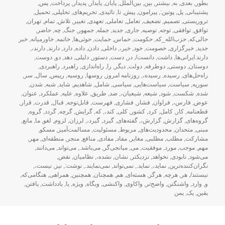
بطور
,
بعدی
,
به
,
بیشتر
,
بین
,
بین‌الملل
,
پایان
,
پایدار
,
پدیدار
,
پرداخت
,
پس
,
پشتیبانی
,
پل
,
پوتین:
,
پیرامون
,
پیش
,
تا
,
تائیدی
,
تحریم‌های
,
تحلیلی
,
تحمیل
,
تروریستی
,
تصمیم
,
تضعیف
,
تعامل
,
تعاملی
,
تعهدی
,
تغییر
,
تلاش
,
تمام
,
تهران
,
توافق
,
توافقی
,
توجه
,
توصیه
,
جاری
,
جدید
,
جمله
,
جمهور
,
جنگ
,
چه
,
حاضر
,
حالی‌که
,
حزب‌الله_که
,
حکومت
,
حماس
,
حمایت
,
حوثی‌ها
,
خاتمه
,
خاورمیانه
,
خبر
جدید
,
خبرگزاری
,
خصومت
,
خود
,
خیر،
,
داخلی
,
دادن
,
داده
,
دارد
,
دارند
,
دارند،
,
دارند.ایرانی‌ها
,
داشت
,
دانست/
,
در
,
دست
,
دستور
,
دلیلی
,
دهد
,
دو
,
دوست
,
دوستان
,
دوستی
,
دوطرفه
,
دولت
,
دیگر
,
را
,
راه‌اندازی
,
راهبرد
,
راهبردی
,
راه‌حل‌های
,
رسیده
,
رسیده،
,
روزنامه امروز
,
روسها
,
روسیه
,
رییس
,
سال
,
سر
,
سوریه
,
سیاست
,
سیاست‌هایی
,
سیاسی
,
شامل
,
شاهدیم
,
شاید
,
شبه
,
شدن
,
شده
,
شکست
,
شود
,
شیعه
,
شیعیان،
,
ضد
,
طریق
,
علاوه
,
علیه
,
عملکرد
,
عنوان
,
عوض
,
فارس،
,
فراوان
,
فشار
,
فشاری
,
فهرست
,
قابل‌توجه
,
قبال
,
قدرت
,
قرار
,
قطعنامه
,
کار
,
کامل
,
کرد
,
کشور
,
کلی
,
کند،
,
که
,
گرایش
,
گرچه
,
گردد
,
گروه
,
گروه‌های
,
گزارش
,
گزارش،
,
گفته‌های
,
گیرد
,
گیرد،
,
لرزان
,
لزوم
,
لغو
,
ما
,
مانع
,
مبنی
,
متحدان
,
محدودیت‌های
,
مربوط
,
مسئولیت
,
مسالمت‌آمیز
,
مسکو
,
مشارکت
,
مطلب
,
مطلبی
,
مغایر
,
مفاد
,
مفادی
,
منافع
,
منجر
,
منطقه‌ای
,
مهر
,
مهم
,
موجب
,
مورد
,
موفقیت
,
می
,
میانجی‌گر
,
می‌باشد.
,
می‌تواند
,
می‌دانند
,
می‌شود
,
نابودی
,
نخواهد
,
نزدیکتر
,
نشان
,
نشده،
,
نظامیان
,
نقض
,
نگران‌کننده‌ترین
,
نماید،
,
نماید.
,
نمی‌تواند
,
نمی‌نمایند.
,
نوشت:
,
نیز
,
نیست،
,
نیستند/
,
هر
,
هرچه
,
هرگز
,
هسته‌ای
,
هم
,
همچنان
,
همچنین
,
همراهی
,
هنگامی‌که
,
و
,
وارد
,
واشنگتن
,
واضح‌تر
,
واکاوی
,
واکنشی
,
وبگاه
,
ویژه
,
یا
,
یادداشت
,
یافتن
,
یقین
,
یک
,
یمن