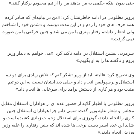
حتی بدون اینکه حکمی به من بدهند من را از تیم محبوبم برکنار کنند.»
پرویز مظلومی در ادامه خاطرنشان کرد: «من در بیانیه‌ای که صادر کردم
همه حرف های خود را زدم و در این مدت دوست و دشمن خود را شناختم
ولی انتظار داشتم رفتار بهتری با من می شد و چنین حرکتی با من صورت
نمی گرفت.»
سرمربی پیشین استقلال در ادامه تاکید کرد: «می خواهم به دیدار وزیر
بروم و ناگفته ها را به او بگویم.»
وی تصریح کرد: «البته باید از وزیر تشکر کنم که تلاش زیادی برای دو تیم
استقلال و پرسپولیس انجام داد و خیلی دید ایشان نسبت به این دو تیم
مثبت بود و هر کاری از دستش برآمد برای سرخابی ها انجام داد.»
پرویز مظلومی با اظهار گلایه از حضور عده ای از هواداران استقلال مقابل
مجلس و شعار علیه وزیر گفت: «نمی دانم چرا هواداران استقلال چنین
کاری را انجام دادند، گودرزی برای استقلال زحمات زیادی کشیده است و
شاید این عده اسیر دست برخی ها شده اند که چنین رفتاری را علیه وزیر
ورزش انجام دادند.»