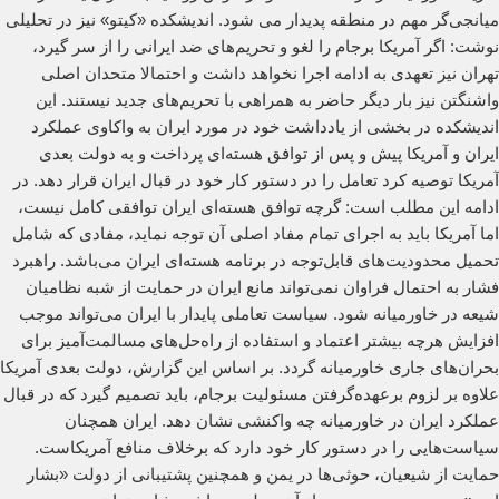
میانجی‌گر مهم در منطقه پدیدار می شود. اندیشکده «کیتو» نیز در تحلیلی
نوشت: اگر آمریکا برجام را لغو و تحریم‌های ضد ایرانی را از سر گیرد،
تهران نیز تعهدی به ادامه اجرا نخواهد داشت و احتمالا متحدان اصلی
واشنگتن نیز بار دیگر حاضر به همراهی با تحریم‌های جدید نیستند. این
اندیشکده در بخشی از یادداشت خود در مورد ایران به واکاوی عملکرد
ایران و آمریکا پیش و پس از توافق هسته‌ای پرداخت و به دولت بعدی
آمریکا توصیه کرد تعامل را در دستور کار خود در قبال ایران قرار دهد. در
ادامه این مطلب است: گرچه توافق هسته‌ای ایران توافقی کامل نیست،
اما آمریکا باید به اجرای تمام مفاد اصلی آن توجه نماید، مفادی که شامل
تحمیل محدودیت‌های قابل‌توجه در برنامه هسته‌ای ایران می‌باشد. راهبرد
فشار به احتمال فراوان نمی‌تواند مانع ایران در حمایت از شبه نظامیان
شیعه در خاورمیانه شود. سیاست تعاملی پایدار با ایران می‌تواند موجب
افزایش هرچه بیشتر اعتماد و استفاده از راه‌حل‌های مسالمت‌آمیز برای
بحران‌های جاری خاورمیانه گردد. بر اساس این گزارش، دولت بعدی آمریکا
علاوه بر لزوم برعهده‌گرفتن مسئولیت برجام، باید تصمیم گیرد که در قبال
عملکرد ایران در خاورمیانه چه واکنشی نشان دهد. ایران همچنان
سیاست‌هایی را در دستور کار خود دارد که برخلاف منافع آمریکاست.
حمایت از شیعیان، حوثی‌ها در یمن و همچنین پشتیبانی‌ از دولت «بشار