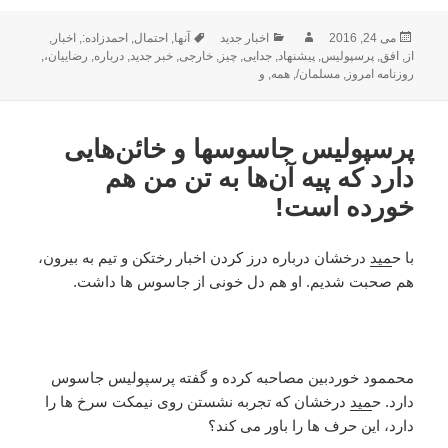
ارسال
نویسنده
دسته‌ها
برچسب‌ها
می 24, 2016
اخبار جدید
آنها
,
احتمال
,
احمدزاده:
,
اخبار
,
شده
از
,
افق
,
پرسپولیس
,
پیشنهاد
,
جدایی
,
چیز
,
خارجی
,
خبر جدید
,
درباره
,
رضاییان،
,
در
روزنامه امروز
,
مسلمان/
,
همه
,
و
پرسپولیس جاسوس‎ها و خائن‌هایی
دارد که پیه آن‌ها به تن من هم
خورده است!
با ح
مید
درخشان درباره درز کردن اخبار رختکن و تیم به بیرون،
هم صحبت شدیم. او هم دل خونی از جاسوس ها داشت.
محممود خوردبین مصاحبه کرده و گفته پرسپولیس جاسوس
دارد. ح
مید
درخشان که تجربه نشستن روی نیمکت سرخ ها را
دارد، این حرف ها را باور می کند؟