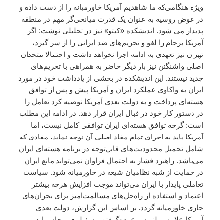
ویژه هنگامی‌که ما شاهدیم آمریکا خاورمیانه را از دست داده و
در عوض روسیه به عنوان یک قدرت میانجی‌گر مهم در منطقه
پدیدار می شود. اندیشکده «کیتو» نیز در تحلیلی نوشت: اگر
آمریکا برجام را لغو و تحریم‌های ضد ایرانی را از سر گیرد،
تهران نیز تعهدی به ادامه اجرا نخواهد داشت و احتمالا متحدان
اصلی واشنگتن نیز بار دیگر حاضر به همراهی با تحریم‌های
جدید نیستند. این اندیشکده در بخشی از یادداشت خود در مورد
ایران به واکاوی عملکرد ایران و آمریکا پیش و پس از توافق
هسته‌ای پرداخت و به دولت بعدی آمریکا توصیه کرد تعامل را
در دستور کار خود در قبال ایران قرار دهد. در ادامه این مطلب
است: گرچه توافق هسته‌ای ایران توافقی کامل نیست، اما
آمریکا باید به اجرای تمام مفاد اصلی آن توجه نماید، مفادی که
شامل تحمیل محدودیت‌های قابل‌توجه در برنامه هسته‌ای ایران
می‌باشد. راهبرد فشار به احتمال فراوان نمی‌تواند مانع ایران
در حمایت از شبه نظامیان شیعه در خاورمیانه شود. سیاست
تعاملی پایدار با ایران می‌تواند موجب افزایش هرچه بیشتر
اعتماد و استفاده از راه‌حل‌های مسالمت‌آمیز برای بحران‌های
جاری خاورمیانه گردد. بر اساس این گزارش، دولت بعدی
آمریکا علاوه بر لزوم برعهده‌گرفتن مسئولیت برجام، باید