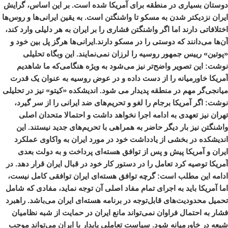
دوستان بسیاری در منطقه برای آمریکا شده است. بر این اساس، گرایش
ایران نزدیکتر شدن به مسکو تا واشنگتن است. به یقین ایرانی‌ها و روس‌ها
اختلافاتی دارند اما اگر واشنگتن فشاری را بر ایران به هر دلیلی وارد کند،
آن‌ها می‌دانند که دوستی را در مسکو دارند.ایرانی‌ها هرگز پل بین خود و
«پوتین» رییس جمهور روسیه را لرزان نمی‌نمایند. این وبگاه تحلیلی
نوشت: این تصویر واضح‌تر نیز می‌شود به ویژه هنگامی‌که ما شاهدیم
آمریکا خاورمیانه را از دست داده و در عوض روسیه به عنوان یک قدرت
میانجی‌گر مهم در منطقه پدیدار می شود. اندیشکده «کیتو» نیز در تحلیلی
نوشت: اگر آمریکا برجام را لغو و تحریم‌های ضد ایرانی را از سر گیرد،
تهران نیز تعهدی به ادامه اجرا نخواهد داشت و احتمالا متحدان اصلی
واشنگتن نیز بار دیگر حاضر به همراهی با تحریم‌های جدید نیستند. این
اندیشکده در بخشی از یادداشت خود در مورد ایران به واکاوی عملکرد
ایران و آمریکا پیش و پس از توافق هسته‌ای پرداخت و به دولت بعدی
آمریکا توصیه کرد تعامل را در دستور کار خود در قبال ایران قرار دهد. در
ادامه این مطلب است: گرچه توافق هسته‌ای ایران توافقی کامل نیست،
اما آمریکا باید به اجرای تمام مفاد اصلی آن توجه نماید، مفادی که شامل
تحمیل محدودیت‌های قابل‌توجه در برنامه هسته‌ای ایران می‌باشد. راهبرد
فشار به احتمال فراوان نمی‌تواند مانع ایران در حمایت از شبه نظامیان
شیعه در خاورمیانه شود. سیاست تعاملی پایدار با ایران می‌تواند موجب