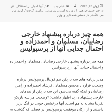
ارسال
نویسنده
دسته‌ها
برچسب‌ها
ژوئن 15, 2016
اخبار جدید
/
,
آنها
,
اخبار
,
از
,
استقلال
,
افق
,
شده
به
,
خبر جدید
,
خواهم
,
را
,
روزنامه امروز
,
سرمربی
,
غرامت
,
گرفت!/
,
گویم
,
من
,
در
می
,
ناگفته
,
ها
,
هستم
,
همچنان
,
و
,
وزیر
همه چیز درباره پیشنهاد خارجی
رضاییان، مسلمان و احمدزاده و
احتمال جدایی آنها از پرسپولیس
همه چیز درباره پیشنهاد خارجی رضاییان، مسلمان و احمدزاده
و احتمال جدایی آنها از پرسپولیس
مدیر برنامه های سه بازیکن تیم فوتبال پرسپولیس درباره
وضعیت قرارداد محسن مسلمان، فرشاد احمدزاده و رامین
رضاییان و اینکه گفته می‌شود این سه بازیکن از تیم‌های
خارجی پیشنهاد دارند اظهار داشت: «وضعیت هر سه بازیکن
تقریبا مشابه به هم است. آنها درخشش خوبی در لیگ برتر
داشتند و از ارکان موفقیت پرسپولیس در فصلی که گذشت به