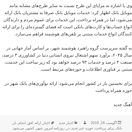
وی با اشاره به مزایای این طرح نسبت به سایر طرح‌های مشابه مانند
موبایل بانک اظهار کرد: خدمات موبایل بانک صرفا به مشتریان بانک ارائه
می‌شود، اما در همراه پرداخت، این خدمات برای عموم مردم و دارندگان
انواع حساب‌ها و کارت‌های بانکی است که فضای گسترده‌ای را برای ارائه
کنندگان انواع خدمات مبتنی بر تلفن‌های هوشمند فراهم می‌سازد.
به گفته سرپرست گروه راهبرد هوشمند شهر، بر اساس آمار جهانی در
سال ۲۰۴۵، برآورد سهم اشتغال نیروی انسانی دنیا در کشاورزی ۳ درصد،
صنعت ۴ درصد و خدمات ۹۳ درصد خواهد بود که زیر ساخت این خدمت،
مبتنی بر فناوری اطلاعات و حوزه‌های مرتبط است.
برای نخستین بار در کشور انجام می‌شود: ارائه نوآوری‌های بانک شهر در
حوزه همراه پرداخت
آهنگ جدید
ارسال
نویسنده
دسته‌ها
برچسب‌ها
آگوست 16, 2016
اخبار جدید
اخبار
,
ارائه
,
افق
,
انجام
,
بار
,
شده
بانک
,
برای
,
پرداخت
,
حوزه
,
خبر جدید
,
در
,
روزنامه امروز
,
شهر
,
کشور
,
می‌شود
,