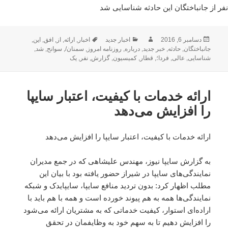
نفر از جانباختگان این حادثه شناسایی شد
ارسال
نویسنده
دسته‌ها
برچسب‌ها
دسامبر 6, 2016
اخبار جدید
اخبار
,
ارائه
,
از
,
افق
,
این
,
شده
جانباختگان
,
حادثه
,
خبر جدید
,
درباره
,
روزنامه امروز
,
سمنان/
,
سوانح
,
شد
,
در
شناسایی
,
عالی
,
فردا؛
,
قطار
,
کمیسیون
,
گزارش
,
نفر
,
یک
ارائه خدمات با کیفیت، اعتبار سایپا
را افزایش می‌دهد
ارائه خدمات با کیفیت، اعتبار سایپا را افزایش می‌دهد
به گزارش سایپا نیوز، مهندس علیشاهی که در جمع مدیران
نمایندگی‌های سایپا در شیراز حضور یافته بود با بیان این
مطلب اظهار کرد: بدون تردید منافع سایپا، سایپایدک و شبکه
نمایندگی‌ها همه به هم پیوند خورده است و همه با هم باید با
اراده‌ای استوار، کیفیت خدماتی که به مشتریان ارائه می‌شود
را افزایش دهیم تا به سهم خود به وظایفمان در تحقق