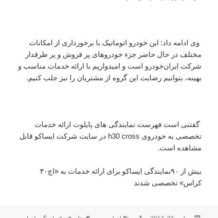
وی ادامه داد: این خودرو اتوماتیک با برخورداری از امکانات
مختلف در حال حاضر جزء خودروهای پر فروش و پر طرفدار
شرکت ایران‌خودرو است و امیدواریم با ارائه خدمات مناسب و
بهینه، بتوانیم رضایت این گروه از مشتریان را نیز جلب کنیم.
گفتنی است فهرست نمایندگی های پایلوت ارائه خدمات
تخصصی به خودروی h30 cross در سایت شرکت ایساکو قابل
مشاهده است.
بیش از ۹۰نمایندگی ایساکو برای ارائه خدمات به «اچ۳۰
کراس» تخصصی شدند
ارسال
نویسنده
دسته‌ها
برچسب‌ها