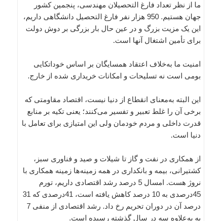
ما از نظر تعداد فارغ التحصیلان مهندسی، پنجمین کشور
جهان هستیم. 950 هزار نفر فارغ التحصیل دانشگاهی داریم،
این یک مزیت بزرگ و در عین حال بار بزرگی بر دوش دولت
برای تأمین اشتغال آنها است.
امنیت ما به‌خلاف اعتقاد همسایگان بر اساس خوداتکایی
بومی است نه تسلیحات و امکانات خریداری شده از خارج.
این البته به‌معنای انقطاع از دنیا نیست، اقتصاد مقاومتی که
برخی آن را غلط تعبیر و تفسیر می‌کنند؛ یعنی تکیه بر منابع
قدرت داخلی و مردم خودمان ولی این امتیازی برای تعامل با
دنیا است.
از همکاری در نفت و گاز تا شیلات و صید و فناوری سبز،
کشتیرانی، بیمه و بانکداری در همه زمینه‌ها زمینه همکاری با
نروژ هست. امسال 5 درصد رشد اقتصادی داریم، تورم
45درصدی به 10 درصد کاهش یافته است، 41درصدی که 31
درصد آن در دوران تحریم رخ داد. رشد اقتصادی از منفی 7
به به‌علاوه سه در سال گذشته رسیده است.