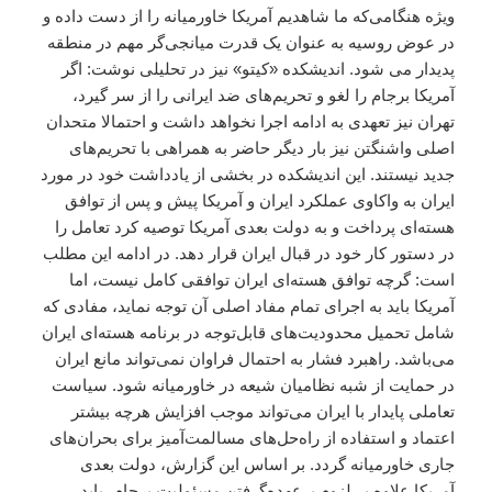
ویژه هنگامی‌که ما شاهدیم آمریکا خاورمیانه را از دست داده و
در عوض روسیه به عنوان یک قدرت میانجی‌گر مهم در منطقه
پدیدار می شود. اندیشکده «کیتو» نیز در تحلیلی نوشت: اگر
آمریکا برجام را لغو و تحریم‌های ضد ایرانی را از سر گیرد،
تهران نیز تعهدی به ادامه اجرا نخواهد داشت و احتمالا متحدان
اصلی واشنگتن نیز بار دیگر حاضر به همراهی با تحریم‌های
جدید نیستند. این اندیشکده در بخشی از یادداشت خود در مورد
ایران به واکاوی عملکرد ایران و آمریکا پیش و پس از توافق
هسته‌ای پرداخت و به دولت بعدی آمریکا توصیه کرد تعامل را
در دستور کار خود در قبال ایران قرار دهد. در ادامه این مطلب
است: گرچه توافق هسته‌ای ایران توافقی کامل نیست، اما
آمریکا باید به اجرای تمام مفاد اصلی آن توجه نماید، مفادی که
شامل تحمیل محدودیت‌های قابل‌توجه در برنامه هسته‌ای ایران
می‌باشد. راهبرد فشار به احتمال فراوان نمی‌تواند مانع ایران
در حمایت از شبه نظامیان شیعه در خاورمیانه شود. سیاست
تعاملی پایدار با ایران می‌تواند موجب افزایش هرچه بیشتر
اعتماد و استفاده از راه‌حل‌های مسالمت‌آمیز برای بحران‌های
جاری خاورمیانه گردد. بر اساس این گزارش، دولت بعدی
آمریکا علاوه بر لزوم برعهده‌گرفتن مسئولیت برجام، باید