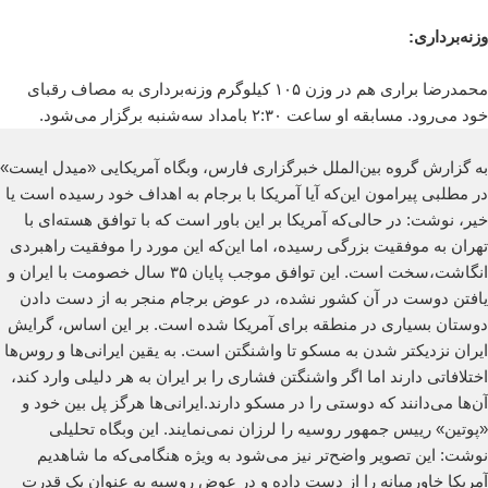
وزنه‌برداری:
محمدرضا براری هم در وزن ۱۰۵ کیلوگرم وزنه‌برداری به مصاف رقبای
خود می‌رود. مسابقه او ساعت ۲:۳۰ بامداد سه‌شنبه برگزار می‌شود.
به گزارش گروه بین‌الملل خبرگزاری فارس، وبگاه آمریکایی «میدل ایست»
در مطلبی پیرامون این‌که آیا آمریکا با برجام به اهداف خود رسیده است یا
خیر، نوشت: در حالی‌که آمریکا بر این باور است که با توافق هسته‌ای با
تهران به موفقیت بزرگی رسیده، اما این‌که این مورد را موفقیت راهبردی
انگاشت،سخت است. این توافق موجب پایان ۳۵ سال خصومت با ایران و
یافتن دوست در آن کشور نشده، در عوض برجام منجر به از دست دادن
دوستان بسیاری در منطقه برای آمریکا شده است. بر این اساس، گرایش
ایران نزدیکتر شدن به مسکو تا واشنگتن است. به یقین ایرانی‌ها و روس‌ها
اختلافاتی دارند اما اگر واشنگتن فشاری را بر ایران به هر دلیلی وارد کند،
آن‌ها می‌دانند که دوستی را در مسکو دارند.ایرانی‌ها هرگز پل بین خود و
«پوتین» رییس جمهور روسیه را لرزان نمی‌نمایند. این وبگاه تحلیلی
نوشت: این تصویر واضح‌تر نیز می‌شود به ویژه هنگامی‌که ما شاهدیم
آمریکا خاورمیانه را از دست داده و در عوض روسیه به عنوان یک قدرت