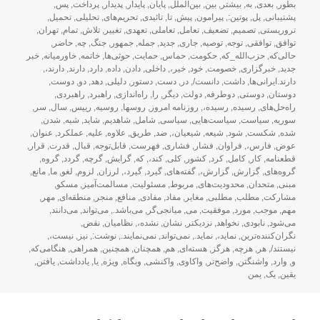
بطور
,
بعدی
,
به
,
بیشتر
,
بین
,
بین‌الملل
,
پایان
,
پایدار
,
پدیدار
,
پرداخت
,
پس
,
پشتیبانی
,
پل
,
پوتین:
,
پیرامون
,
پیش
,
تا
,
تائیدی
,
تحریم‌های
,
تحلیلی
,
تحمیل
,
تروریستی
,
تصمیم
,
تضعیف
,
تعامل
,
تعاملی
,
تعهدی
,
تغییر
,
تلاش
,
تمام
,
تهران
,
توافق
,
توافقی
,
توجه
,
توصیه
,
جاری
,
جدید
,
جمله
,
جمهور
,
جنگ
,
چه
,
حاضر
,
حالی‌که
,
حزب‌الله_که
,
حکومت
,
حماس
,
حمایت
,
حوثی‌ها
,
خاتمه
,
خاورمیانه
,
خبر
جدید
,
خبرگزاری
,
خصومت
,
خود
,
خیر،
,
داخلی
,
دادن
,
داده
,
دارد
,
دارند
,
دارند،
,
دارند.ایرانی‌ها
,
داشت
,
دانست/
,
در
,
دست
,
دستور
,
دلیلی
,
دهد
,
دو
,
دوست
,
دوستان
,
دوستی
,
دوطرفه
,
دولت
,
دیگر
,
را
,
راه‌اندازی
,
راهبرد
,
راهبردی
,
راه‌حل‌های
,
رسیده
,
رسیده،
,
روزنامه امروز
,
روسها
,
روسیه
,
رییس
,
سال
,
سر
,
سوریه
,
سیاست
,
سیاست‌هایی
,
سیاسی
,
شامل
,
شاهدیم
,
شاید
,
شبه
,
شدن
,
شده
,
شکست
,
شود
,
شیعه
,
شیعیان،
,
ضد
,
طریق
,
علاوه
,
علیه
,
عملکرد
,
عنوان
,
عوض
,
فارس،
,
فراوان
,
فشار
,
فشاری
,
فهرست
,
قابل‌توجه
,
قبال
,
قدرت
,
قرار
,
قطعنامه
,
کار
,
کامل
,
کرد
,
کشور
,
کلی
,
کند،
,
که
,
گرایش
,
گرچه
,
گردد
,
گروه
,
گروه‌های
,
گزارش
,
گزارش،
,
گفته‌های
,
گیرد
,
گیرد،
,
لرزان
,
لزوم
,
لغو
,
ما
,
مانع
,
مبنی
,
متحدان
,
محدودیت‌های
,
مربوط
,
مسئولیت
,
مسالمت‌آمیز
,
مسکو
,
مشارکت
,
مطلب
,
مطلبی
,
مغایر
,
مفاد
,
مفادی
,
منافع
,
منجر
,
منطقه‌ای
,
مهر
,
مهم
,
موجب
,
مورد
,
موفقیت
,
می
,
میانجی‌گر
,
می‌باشد.
,
می‌تواند
,
می‌دانند
,
می‌شود
,
نابودی
,
نخواهد
,
نزدیکتر
,
نشان
,
نشده،
,
نظامیان
,
نقض
,
نگران‌کننده‌ترین
,
نماید،
,
نماید.
,
نمی‌تواند
,
نمی‌نمایند.
,
نوشت:
,
نیز
,
نیست،
,
نیستند/
,
هر
,
هرچه
,
هرگز
,
هسته‌ای
,
هم
,
همچنان
,
همچنین
,
همراهی
,
هنگامی‌که
,
و
,
وارد
,
واشنگتن
,
واضح‌تر
,
واکاوی
,
واکنشی
,
وبگاه
,
ویژه
,
یا
,
یادداشت
,
یافتن
,
یقین
,
یک
,
یمن