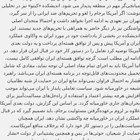
میانجی‌گر مهم در منطقه پدیدار می شود. اندیشکده «کیتو» نیز در تحلیلی
نوشت: اگر آمریکا برجام را لغو و تحریم‌های ضد ایرانی را از سر گیرد،
تهران نیز تعهدی به ادامه اجرا نخواهد داشت و احتمالا متحدان اصلی
واشنگتن نیز بار دیگر حاضر به همراهی با تحریم‌های جدید نیستند. این
اندیشکده در بخشی از یادداشت خود در مورد ایران به واکاوی عملکرد
ایران و آمریکا پیش و پس از توافق هسته‌ای پرداخت و به دولت بعدی
آمریکا توصیه کرد تعامل را در دستور کار خود در قبال ایران قرار دهد. در
ادامه این مطلب است: گرچه توافق هسته‌ای ایران توافقی کامل نیست،
اما آمریکا باید به اجرای تمام مفاد اصلی آن توجه نماید، مفادی که شامل
تحمیل محدودیت‌های قابل‌توجه در برنامه هسته‌ای ایران می‌باشد. راهبرد
فشار به احتمال فراوان نمی‌تواند مانع ایران در حمایت از شبه نظامیان
شیعه در خاورمیانه شود. سیاست تعاملی پایدار با ایران می‌تواند موجب
افزایش هرچه بیشتر اعتماد و استفاده از راه‌حل‌های مسالمت‌آمیز برای
بحران‌های جاری خاورمیانه گردد. بر اساس این گزارش، دولت بعدی آمریکا
علاوه بر لزوم برعهده‌گرفتن مسئولیت برجام، باید تصمیم گیرد که در قبال
عملکرد ایران در خاورمیانه چه واکنشی نشان دهد. ایران همچنان
سیاست‌هایی را در دستور کار خود دارد که برخلاف منافع آمریکاست.
حمایت از شیعیان، حوثی‌ها در یمن و همچنین پشتیبانی‌ از دولت «بشار