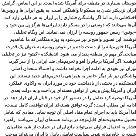
دوستان بسیاری در منطقه برای آمریکا شده است. بر این اساس، گرایش
ایران نزدیکتر شدن به مسکو تا واشنگتن است. به یقین ایرانی‌ها و روس‌ها
اختلافاتی دارند اما اگر واشنگتن فشاری را بر ایران به هر دلیلی وارد کند،
آن‌ها می‌دانند که دوستی را در مسکو دارند.ایرانی‌ها هرگز پل بین خود و
«پوتین» رییس جمهور روسیه را لرزان نمی‌نمایند. این وبگاه تحلیلی
نوشت: این تصویر واضح‌تر نیز می‌شود به ویژه هنگامی‌که ما شاهدیم
آمریکا خاورمیانه را از دست داده و در عوض روسیه به عنوان یک قدرت
میانجی‌گر مهم در منطقه پدیدار می شود. اندیشکده «کیتو» نیز در تحلیلی
نوشت: اگر آمریکا برجام را لغو و تحریم‌های ضد ایرانی را از سر گیرد،
تهران نیز تعهدی به ادامه اجرا نخواهد داشت و احتمالا متحدان اصلی
واشنگتن نیز بار دیگر حاضر به همراهی با تحریم‌های جدید نیستند. این
اندیشکده در بخشی از یادداشت خود در مورد ایران به واکاوی عملکرد
ایران و آمریکا پیش و پس از توافق هسته‌ای پرداخت و به دولت بعدی
آمریکا توصیه کرد تعامل را در دستور کار خود در قبال ایران قرار دهد. در
ادامه این مطلب است: گرچه توافق هسته‌ای ایران توافقی کامل نیست،
اما آمریکا باید به اجرای تمام مفاد اصلی آن توجه نماید، مفادی که شامل
تحمیل محدودیت‌های قابل‌توجه در برنامه هسته‌ای ایران می‌باشد. راهبرد
فشار به احتمال فراوان نمی‌تواند مانع ایران در حمایت از شبه نظامیان
شیعه در خاورمیانه شود. سیاست تعاملی پایدار با ایران می‌تواند موجب