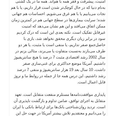
امنیت، پیشرفت و فقر همه با هم‌اند. همه ما در یک کشتی
به‌نام دنیا که در حال کوچک‌تر شدن است قرار داریم، یا با هم
نجات می‌یابیم یا با هم غرق می‌شویم. احساسات هم جهانی
شده؛ سرایت بیماری‌ها در سطح جهانی هم در کمترین زمان
ممکن اتفاق می‌افتد و این هم نشان می‌دهد که امنیت
غیرقابل تفکیک است. نکته بعدی این است که درک کردیم
سود در برابر زیان دیگری محقق نخواهد شد، بازی با
حاصل‌جمع صفر نداریم، یا منفی است یا مثبت، یا هر دو
طرف می‌بازند به‌نسبت متفاوت یا می‌برند، مثالی بزنم در
سال 2002 رشد اقتصادی مثبت 7 درصد با هیچ سانتریفیوژ
داشتیم. آمریکا موضع حداکثری برای غنی‌سازی صفر
داشت، 10 سال بعد 19 هزار سانتریفیوژ و منفی 7 درصد
رشد داشتیم، این درس همه جا از جمله در روابط ما و نروژ
قابل اعمال است.
پایداری موافقت‌نامه‌ها مستلزم منفعت متقابل است. تعهد
متقابل به اجرای توافق، ضامن تداوم و بازگشت ناپذیری آن
است. تردید روان‌شناختی بانک‌ها برای ارتباط بانکی با ایران
را می‌دانیم و معتقدیم تلاش بیشتر آمریکا در جهت حل این