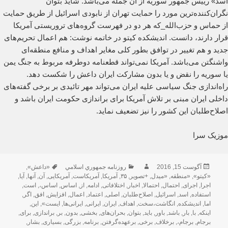
اسد» رییس جمهور سوریه از آن جمله می‌باشد. شاید بتوان
نگران‌کننده‌ترین مورد را حمایت تهران از نابودی اسرائیل از طریق حمایت
از حماس و حزب‌الله_که هر دو در فهرست گروه‌های تروریستی آمریکا
قرار دارند، دانست. اندیشکده کیتو در خاتمه نوشت: هم اعمال تحریم‌های
جدید و هم تغییر در توافق بطور کلی مغایر اهداف و منافع منطقه‌ای
واشنگتن می‌باشد. آمریکا نمی‌تواند قطعنامه دوطرفه مربوط به جنگ یمن
یا سوریه را نقض و یا بدون مشارکت ایران داعش را شکست دهد.
راه‌اندازی جنگ سیاسی علیه ایران می‌تواند مهر تائیدی بر برخی گفته‌های
داخلی ایران مبنی بر تلاش آمریکا برای براندازی حکومت ایران باشد و
اصلاح‌طلبان این کشور را نیز تضعیف نماید.
موزیک سرا
ارسال
نویسنده
دسته‌ها
برچسب‌ها
آگوست 15, 2016
روزنامه جمهوري اسلامي
«داعش»
,
شده
«کیتو»
,
«منطقه
,
«میدل
,
+تصویر
,
۳۵
,
آمریکا
,
آمریکاست
,
آمریکایی
,
آن
,
آنها
,
آیا
,
در
اجرا
,
اجرای
,
احتمال
,
احتمالا
,
اخبار
,
اختلافاتی
,
ادامه
,
از
,
اساس
,
اساس،
,
است
,
استفاده
,
اسد
,
اسرائیل
,
اصلاح‌طلبان
,
اصلی
,
اعتماد
,
اعمال
,
افزایش
,
افق
,
اگر
,
اما
,
اندیشکده
,
انگاشت،سخت
,
اهداف
,
ایران
,
ایرانی
,
ایرانی‌ها
,
ایست»
,
این
,
اینکه
,
با
,
بار
,
باشد
,
باور
,
باید
,
بتوان
,
بحران‌های
,
بخشی
,
بدون
,
بر
,
براندازی
,
برای
,
برجام
,
برجام،
,
برخلاف
,
برخی
,
برعهده‌گرفتن
,
برنامه
,
بزرگی
,
بسیاری
,
بشار
,