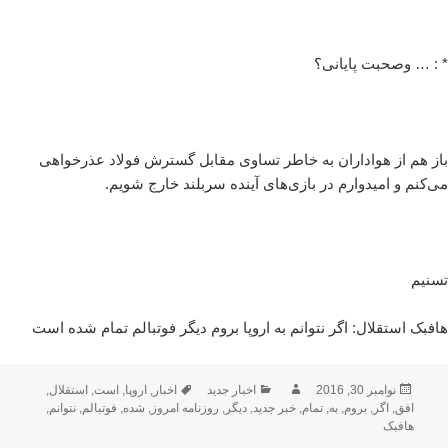
* : … وصحبت پایانی؟
باز هم از هواداران به خاطر تساوی مقابل گسترش فولاد عذرخواهی
می‌کنم و امیدوارم در بازی‌های آینده سربلند خارج شویم.
تسنیم
هافبک استقلال: اگر نتوانم به اروپا بروم دیگر فوتبالم تمام شده است
ارسال
نویسنده
دسته‌ها
برچسب‌ها
نوامبر 30, 2016
اخبار جدید
اخبار
,
اروپا
,
است
,
استقلال
,
شده
افق
,
اگر
,
بروم
,
به
,
تمام
,
خبر جدید
,
دیگر
,
روزنامه امروز
,
شده
,
فوتبالم
,
نتوانم
,
در
هافبک