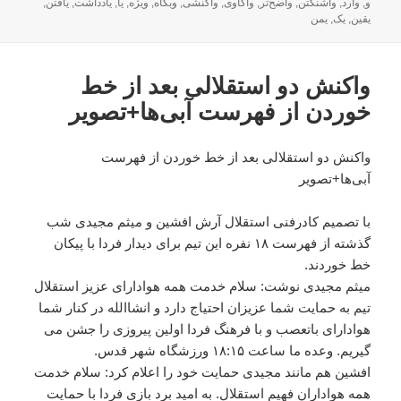
و
,
وارد
,
واشنگتن
,
واضح‌تر
,
واکاوی
,
واکنشی
,
وبگاه
,
ویژه
,
یا
,
یادداشت
,
یافتن
,
یقین
,
یک
,
یمن
واکنش دو استقلالی بعد از خط
خوردن از فهرست آبی‌ها+تصویر
واکنش دو استقلالی بعد از خط خوردن از فهرست
آبی‌ها+تصویر
با تصمیم کادرفنی استقلال آرش افشین و میثم مجیدی شب
گذشته از فهرست ۱۸ نفره این تیم برای دیدار فردا با پیکان
خط خوردند.
میثم مجیدی نوشت: سلام خدمت همه هوادارای عزیز استقلال
تیم به حمایت شما عزیزان احتیاج دارد و انشاالله در کنار شما
هوادارای باتعصب و با فرهنگ فردا اولین پیروزی را جشن می
گیریم. وعده ما ساعت ١٨:١۵ ورزشگاه شهر قدس.
افشین هم مانند مجیدی حمایت خود را اعلام کرد: سلام خدمت
همه هواداران فهیم استقلال. به امید برد بازى فردا با حمایت