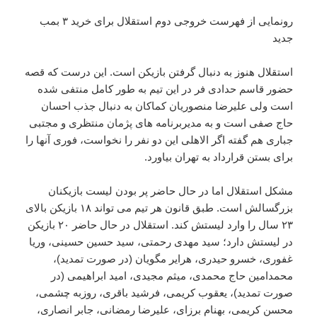
رونمایی از فهرست خروجی دوم استقلال برای خرید ۳ بمب
جدید
استقلال هنوز به دنبال گرفتن بازیکن است. این درست که قصه
حضور قاسم حدادی فر در این تیم به طور کامل منتفی شده
است ولی علیرضا منصوریان کماکان به دنبال جذب احسان
حاج صفی است و به مدیربرنامه های پژمان منتظری و مجتبی
جباری هم گفته اگر الاهلی این دو نفر را نخواست، فوری آنها را
برای بستن قرارداد به تهران بیاورد.
مشکل استقلال اما در حال حاضر پر بودن لیست بازیکنان
بزرگسالش است. طبق قانون هر تیم می تواند ۱۸ بازیکن بالای
۲۳ سال را وارد لیستش کند. استقلال در حال حاضر ۲۰ بازیکن
در لیستش دارد؛ سید مهدی رحمتی، سید حسین حسینی، وریا
غفوری، خسرو حیدری، هرایر مگویان (در صورت تمدید)،
محمدامین حاج محمدی، میثم مجیدی، امید ابراهیمی (در
صورت تمدید)، یعقوب کریمی، فرشید باقری، روزبه چشمی،
محسن کریمی، بهنام برزای، علیرضا رمضانی، جابر انصاری،