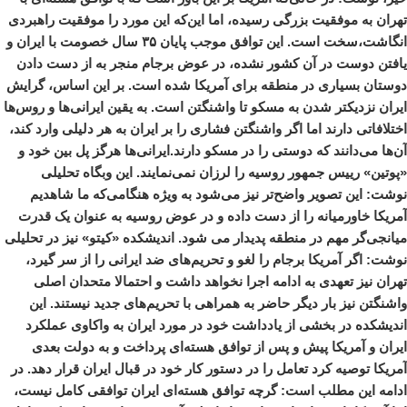
تهران به موفقیت بزرگی رسیده، اما این‌که این مورد را موفقیت راهبردی
انگاشت،سخت است. این توافق موجب پایان ۳۵ سال خصومت با ایران و
یافتن دوست در آن کشور نشده، در عوض برجام منجر به از دست دادن
دوستان بسیاری در منطقه برای آمریکا شده است. بر این اساس، گرایش
ایران نزدیکتر شدن به مسکو تا واشنگتن است. به یقین ایرانی‌ها و روس‌ها
اختلافاتی دارند اما اگر واشنگتن فشاری را بر ایران به هر دلیلی وارد کند،
آن‌ها می‌دانند که دوستی را در مسکو دارند.ایرانی‌ها هرگز پل بین خود و
«پوتین» رییس جمهور روسیه را لرزان نمی‌نمایند. این وبگاه تحلیلی
نوشت: این تصویر واضح‌تر نیز می‌شود به ویژه هنگامی‌که ما شاهدیم
آمریکا خاورمیانه را از دست داده و در عوض روسیه به عنوان یک قدرت
میانجی‌گر مهم در منطقه پدیدار می شود. اندیشکده «کیتو» نیز در تحلیلی
نوشت: اگر آمریکا برجام را لغو و تحریم‌های ضد ایرانی را از سر گیرد،
تهران نیز تعهدی به ادامه اجرا نخواهد داشت و احتمالا متحدان اصلی
واشنگتن نیز بار دیگر حاضر به همراهی با تحریم‌های جدید نیستند. این
اندیشکده در بخشی از یادداشت خود در مورد ایران به واکاوی عملکرد
ایران و آمریکا پیش و پس از توافق هسته‌ای پرداخت و به دولت بعدی
آمریکا توصیه کرد تعامل را در دستور کار خود در قبال ایران قرار دهد. در
ادامه این مطلب است: گرچه توافق هسته‌ای ایران توافقی کامل نیست،