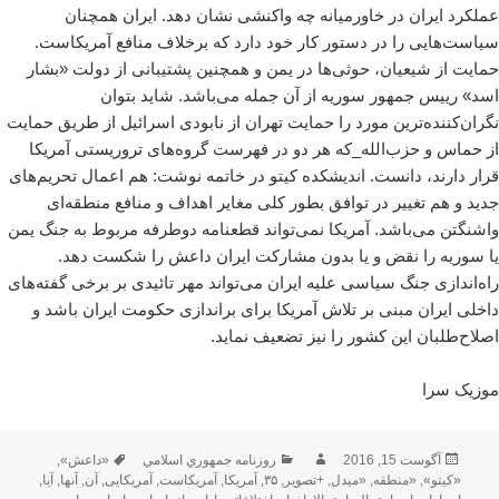
عملکرد ایران در خاورمیانه چه واکنشی نشان دهد. ایران همچنان
سیاست‌هایی را در دستور کار خود دارد که برخلاف منافع آمریکاست.
حمایت از شیعیان، حوثی‌ها در یمن و همچنین پشتیبانی‌ از دولت «بشار
اسد» رییس جمهور سوریه از آن جمله می‌باشد. شاید بتوان
نگران‌کننده‌ترین مورد را حمایت تهران از نابودی اسرائیل از طریق حمایت
از حماس و حزب‌الله_که هر دو در فهرست گروه‌های تروریستی آمریکا
قرار دارند، دانست. اندیشکده کیتو در خاتمه نوشت: هم اعمال تحریم‌های
جدید و هم تغییر در توافق بطور کلی مغایر اهداف و منافع منطقه‌ای
واشنگتن می‌باشد. آمریکا نمی‌تواند قطعنامه دوطرفه مربوط به جنگ یمن
یا سوریه را نقض و یا بدون مشارکت ایران داعش را شکست دهد.
راه‌اندازی جنگ سیاسی علیه ایران می‌تواند مهر تائیدی بر برخی گفته‌های
داخلی ایران مبنی بر تلاش آمریکا برای براندازی حکومت ایران باشد و
اصلاح‌طلبان این کشور را نیز تضعیف نماید.
موزیک سرا
ارسال
نویسنده
دسته‌ها
برچسب‌ها
آگوست 15, 2016
روزنامه جمهوري اسلامي
«داعش»
,
شده
«کیتو»
,
«منطقه
,
«میدل
,
+تصویر
,
۳۵
,
آمریکا
,
آمریکاست
,
آمریکایی
,
آن
,
آنها
,
آیا
,
در