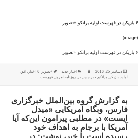
۶ بازیکن در فهرست اولیه برانکو +تصویر
(image)
۶ بازیکن در فهرست اولیه برانکو +تصویر
ارسال
نویسنده
دسته‌ها
برچسب‌ها
دسامبر 25, 2016
اخبار جدید
+تصویر
,
6
,
اخبار
,
افق
,
شده
اولیه
,
بازیکن
,
برانکو
,
خبر جدید
,
در
,
روزنامه امروز
,
فهرست
در
به گزارش گروه بین‌الملل خبرگزاری
فارس، وبگاه آمریکایی «میدل
ایست» در مطلبی پیرامون این‌که آیا
آمریکا با برجام به اهداف خود
رسیده است یا خیر، نوشت: در