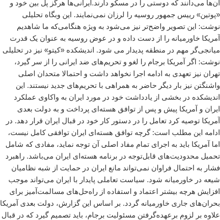
آن‌ها می‌دانند که دوستی را در مسکو دارند.ایرانی‌ها هرگز پل بین خود و
«پوتین» رییس جمهور روسیه را لرزان نمی‌نمایند. این وبگاه تحلیلی
نوشت: این تصویر واضح‌تر نیز می‌شود به ویژه هنگامی‌که ما شاهدیم
آمریکا خاورمیانه را از دست داده و در عوض روسیه به عنوان یک قدرت
میانجی‌گر مهم در منطقه پدیدار می شود. اندیشکده «کیتو» نیز در تحلیلی
نوشت: اگر آمریکا برجام را لغو و تحریم‌های ضد ایرانی را از سر گیرد،
تهران نیز تعهدی به ادامه اجرا نخواهد داشت و احتمالا متحدان اصلی
واشنگتن نیز بار دیگر حاضر به همراهی با تحریم‌های جدید نیستند. این
اندیشکده در بخشی از یادداشت خود در مورد ایران به واکاوی عملکرد
ایران و آمریکا پیش و پس از توافق هسته‌ای پرداخت و به دولت بعدی
آمریکا توصیه کرد تعامل را در دستور کار خود در قبال ایران قرار دهد. در
ادامه این مطلب است: گرچه توافق هسته‌ای ایران توافقی کامل نیست،
اما آمریکا باید به اجرای تمام مفاد اصلی آن توجه نماید، مفادی که شامل
تحمیل محدودیت‌های قابل‌توجه در برنامه هسته‌ای ایران می‌باشد. راهبرد
فشار به احتمال فراوان نمی‌تواند مانع ایران در حمایت از شبه نظامیان
شیعه در خاورمیانه شود. سیاست تعاملی پایدار با ایران می‌تواند موجب
افزایش هرچه بیشتر اعتماد و استفاده از راه‌حل‌های مسالمت‌آمیز برای
بحران‌های جاری خاورمیانه گردد. بر اساس این گزارش، دولت بعدی آمریکا
علاوه بر لزوم برعهده‌گرفتن مسئولیت برجام، باید تصمیم گیرد که در قبال