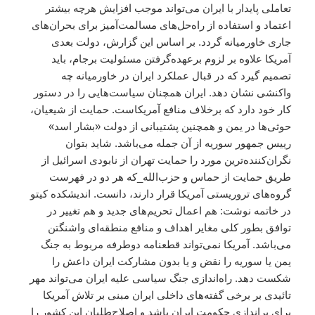
تعاملی پایدار با ایران می‌تواند موجب افزایش هرچه بیشتر
اعتماد و استفاده از راه‌حل‌های مسالمت‌آمیز برای بحران‌های
جاری خاورمیانه گردد. بر اساس این گزارش، دولت بعدی
آمریکا علاوه بر لزوم برعهده‌گرفتن مسئولیت برجام، باید
تصمیم گیرد که در قبال عملکرد ایران در خاورمیانه چه
واکنشی نشان دهد. ایران همچنان سیاست‌هایی را در دستور
کار خود دارد که برخلاف منافع آمریکاست. حمایت از شیعیان،
حوثی‌ها در یمن و همچنین پشتیبانی‌ از دولت «بشار اسد»
رییس جمهور سوریه از آن جمله می‌باشد. شاید بتوان
نگران‌کننده‌ترین مورد را حمایت تهران از نابودی اسرائیل از
طریق حمایت از حماس و حزب‌الله_که هر دو در فهرست
گروه‌های تروریستی آمریکا قرار دارند، دانست. اندیشکده کیتو
در خاتمه نوشت: هم اعمال تحریم‌های جدید و هم تغییر در
توافق بطور کلی مغایر اهداف و منافع منطقه‌ای واشنگتن
می‌باشد. آمریکا نمی‌تواند قطعنامه دوطرفه مربوط به جنگ
یمن یا سوریه را نقض و یا بدون مشارکت ایران داعش را
شکست دهد. راه‌اندازی جنگ سیاسی علیه ایران می‌تواند مهر
تائیدی بر برخی گفته‌های داخلی ایران مبنی بر تلاش آمریکا
برای براندازی حکومت ایران باشد و اصلاح‌طلبان این کشور را