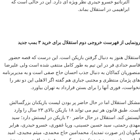
آلترناتیو خسرو حیدری نظر ویژه ای دارد. این در حالی است که
ابراهیمی در استقلال بماند.
رونمایی از فهرست خروجی دوم استقلال برای خرید ۳ بمب جدید
استقلال هنوز به دنبال گرفتن بازیکن است. این درست که قصه حضور
قاسم حدادی فر در این تیم به طور کامل منتفی شده است ولی علیرضا
منصوریان کماکان به دنبال جذب احسان حاج صفی است و به مدیربرنامه
های پژمان منتظری و مجتبی جباری هم گفته اگر الاهلی این دو نفر را
نخواست، فوری آنها را برای بستن قرارداد به تهران بیاورد.
مشکل استقلال اما در حال حاضر پر بودن لیست بازیکنان بزرگسالش
است. طبق قانون هر تیم می تواند ۱۸ بازیکن بالای ۲۳ سال را وارد
لیستش کند. استقلال در حال حاضر ۲۰ بازیکن در لیستش دارد؛ سید
مهدی رحمتی، سید حسین حسینی، وریا غفوری، خسرو حیدری، هرایر
مگویان (در صورت تمدید)، محمدامین حاج محمدی، میثم مجیدی، امید
ابراهیمی (در صورت تمدید)، یعقوب کریمی، فرشید باقری، روزبه چشمی،