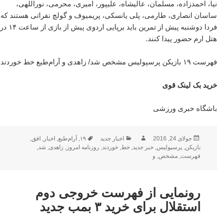
نیا، احمدزاده، مسلمان، عالیشاه، علیپور، امیری، محرمی، نوراللهی،
ساسان انصاری، طارمی، پلی یانسکی، پریمیوف و گولچ نفراتی هستند که
فردا دوشنبه پیش از تمرین باید برپایی اردوی پیش از بازی از ساعت ۱۴ در
هتل ارم حضور پیدا کنند.
فهرست ۱۹ بازیکن پرسپولیس مشخص شد/ زاهدی و آرام‌طبع خط خوردند
خرید بک لینک قوی
باشگاه خبری ورزشی
ارسال
نویسنده
دسته‌ها
برچسب‌ها
جولای 24, 2016
اخبار جدید
۱۹
,
آرام‌طبع
,
اخبار
,
افق
,
شده
بازیکن
,
پرسپولیس
,
خبر جدید
,
خط
,
خوردند
,
روزنامه امروز
,
زاهدی
,
شد
,
در
فهرست
,
مشخص
,
و
رونمایی از فهرست خروجی دوم
استقلال برای خرید ۳ بمب جدید