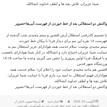
شما عزیزان، تلاش بچه ها و لطف خداوند انشاالله.
واکنش دو استقلالی بعد از خط خوردن از فهرست آبی‌ها+تصویر
با تصمیم کادرفنی استقلال آرش افشین و میثم مجیدی شب گذشته از
فهرست ۱۸ نفره این تیم برای دیدار فردا با پیکان خط خوردند.
میثم مجیدی نوشت: سلام خدمت همه هوادارای عزیز استقلال تیم به
حمایت شما عزیزان احتیاج دارد و انشاالله در کنار شما هوادارای باتعصب
و با فرهنگ فردا اولین پیروزی را جشن می گیریم. وعده ما ساعت ١٨:١۵
ورزشگاه شهر قدس.
افشین هم مانند مجیدی حمایت خود را اعلام کرد: سلام خدمت همه
هواداران فهیم استقلال. به امید برد بازى فردا با حمایت شما عزیزان،
تلاش بچه ها و لطف خداوند انشاالله.
واکنش دو استقلالی بعد از خط خوردن از فهرست آبی‌ها+تصویر
ارسال
نویسنده
دسته‌ها
برچسب‌ها
آگوست 10, 2016
اخبار جدید
آبی‌ها+تصویر
,
اخبار
,
از
,
شده
استقلالی
,
افق
,
بعد
,
خبر جدید
,
خط
,
خوردن
,
دو
,
روزنامه امروز
,
فهرست
,