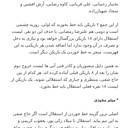
بختیار رحمانی، علی قربانی، کاوه رضایی، آرش افشین و
سجاد شهباززاده.
از این جمع ۲ بازیکن باید خط بخورند که اولی، روزبه چشمی
است و دومی هم علیرضا رمضانی. با حذف این دو نفر، لیست
استقلال دارای ۱۸ بازیکن بزرگسال خواهد بود و نیازی به دخل
و تصرف در آن وجود ندارد اما اضافه شدن هر بازیکنی به این
فهرست، منجر به خط خوردن یک بازیکن دیگر است.
به همین دلیل منصوریان و کادر فنی آبی ها لیست خروج دوم
شان را بعد از ۸ بازیکن قبلی آماده کرده اند. هر کدام از بین
حاج صفی، منتظری و جباری که استقلالی شوند، یک بازیکن از
لیست ۱۸ نفره فعلی استقلال باید خط بخورد.
* میثم مجیدی
اصلی ترین گزینه خط خوردن از استقلال است اگر حاج صفی
به این تیم بیاید. استقلال با میلاد زکی پور، یعقوب کریمی و
حتی امید نورافکن نیاز به مدافع چپ دیگری ندارد. حضور حاج