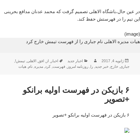
در عین حال،باشگاه الاهلی تصمیم گرفت که محمد عدنان مدافع بحرینی
این تیم را در فهرستش حفظ کند.
(image)
هیات مدیره الاهلی نام جباری را از فهرست تیمش خارج کرد
ارسال
نویسنده
دسته‌ها
برچسب‌ها
ژانویه 4, 2017
اخبار جدید
اخبار
,
از
,
افق
,
الاهلی
,
تیمش!
,
شده
جباری
,
خارج
,
خبر جدید
,
را
,
روزنامه امروز
,
فهرست
,
کرد
,
مدیره
,
نام
,
هیات
در
۶ بازیکن در فهرست اولیه برانکو
+تصویر
۶ بازیکن در فهرست اولیه برانکو +تصویر