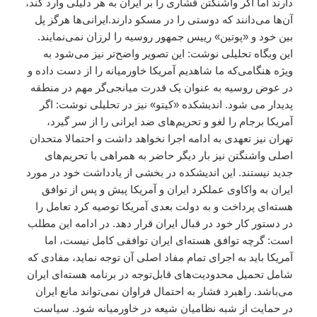
دارند اما اگر واشنگتن فشاری را بر ایران به هر دلیلی وارد کند،
آن‌ها می‌دانند که دوستی را در مسکو دارند.ایرانی‌ها هرگز پل
بین خود و «پوتین» رییس جمهور روسیه را لرزان نمی‌نمایند.
این وبگاه تحلیلی نوشت: این تصویر واضح‌تر نیز می‌شود به
ویژه هنگامی‌که ما شاهدیم آمریکا خاورمیانه را از دست داده و
در عوض روسیه به عنوان یک قدرت میانجی‌گر مهم در منطقه
پدیدار می شود. اندیشکده «کیتو» نیز در تحلیلی نوشت: اگر
آمریکا برجام را لغو و تحریم‌های ضد ایرانی را از سر گیرد،
تهران نیز تعهدی به ادامه اجرا نخواهد داشت و احتمالا متحدان
اصلی واشنگتن نیز بار دیگر حاضر به همراهی با تحریم‌های
جدید نیستند. این اندیشکده در بخشی از یادداشت خود در مورد
ایران به واکاوی عملکرد ایران و آمریکا پیش و پس از توافق
هسته‌ای پرداخت و به دولت بعدی آمریکا توصیه کرد تعامل را
در دستور کار خود در قبال ایران قرار دهد. در ادامه این مطلب
است: گرچه توافق هسته‌ای ایران توافقی کامل نیست، اما
آمریکا باید به اجرای تمام مفاد اصلی آن توجه نماید، مفادی که
شامل تحمیل محدودیت‌های قابل‌توجه در برنامه هسته‌ای ایران
می‌باشد. راهبرد فشار به احتمال فراوان نمی‌تواند مانع ایران
در حمایت از شبه نظامیان شیعه در خاورمیانه شود. سیاست