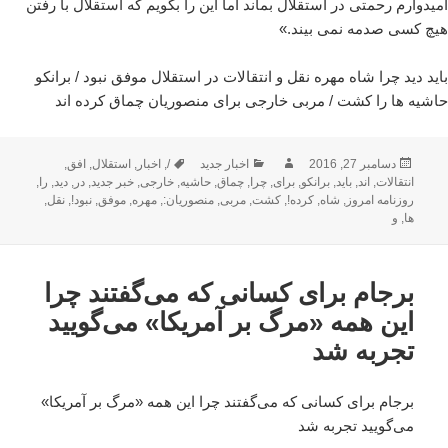
امیدوارم رحمتی در استقلال بماند اما این را بگویم که استقلال با رفتن
هیچ کسی صدمه نمی بیند.»
باید دید چرا شاه مهره نقل و انتقالات در استقلال موفق نبود / برانکو
حاشیه ها را کشت / مربی خارجی برای منصوریان چماق کرده اند
ارسال
نویسنده
دسته‌ها
برچسب‌ها
دسامبر 27, 2016
اخبار جدید
/
,
اخبار
,
استقلال
,
افق
,
شده
انتقالات
,
اند
,
باید
,
برانکو
,
برای
,
چرا
,
چماق
,
حاشیه
,
خارجی
,
خبر جدید
,
در
,
دید
,
را
,
در
روزنامه امروز
,
شاه
,
کرده!
,
کشت
,
مربی
,
منصوریان:
,
مهره
,
موفق
,
نبود!
,
نقل
,
ها
,
و
برجام برای کسانی که می‌گفتند چرا
این‌ همه «مرگ بر آمریکا» می‌گویید
تجربه شد
برجام برای کسانی که می‌گفتند چرا این‌ همه «مرگ بر آمریکا»
می‌گویید تجربه شد