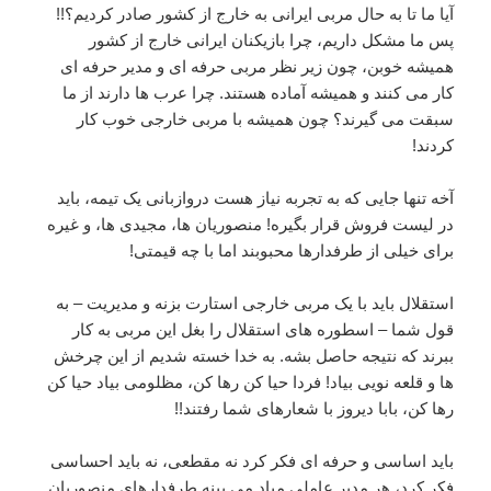
آیا ما تا به حال مربی ایرانی به خارج از کشور صادر کردیم؟!!
پس ما مشکل داریم، چرا بازیکنان ایرانی خارج از کشور
همیشه خوبن، چون زیر نظر مربی حرفه ای و مدیر حرفه ای
کار می کنند و همیشه آماده هستند. چرا عرب ها دارند از ما
سبقت می گیرند؟ چون همیشه با مربی خارجی خوب کار
کردند!
آخه تنها جایی که به تجربه نیاز هست دروازبانی یک تیمه، باید
در لیست فروش قرار بگیره! منصوریان ها، مجیدی ها، و غیره
برای خیلی از طرفدارها محبوبند اما با چه قیمتی!
استقلال باید با یک مربی خارجی استارت بزنه و مدیریت – به
قول شما – اسطوره های استقلال را بغل این مربی به کار
ببرند که نتیجه حاصل بشه. به خدا خسته شدیم از این چرخش
ها و قلعه نویی بیاد! فردا حیا کن رها کن، مظلومی بیاد حیا کن
رها کن، بابا دیروز با شعارهای شما رفتند!!
باید اساسی و حرفه ای فکر کرد نه مقطعی، نه باید احساسی
فکر کرد، هر مدیر عاملی میاد می بینه طرفدارهای منصوریان