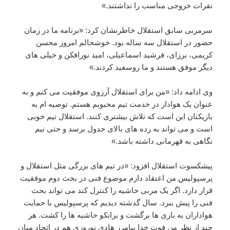
نفرات خروجی مناسب را نداشتند.»
سرمربی سابق استقلال خاطرنشان کرد: «برنامه ما در زمان
حضور در استقلال سه ساله بود. خوشحالم امروز محسن
کریمی، برزای، فرشید اسماعیلی، امید نورافکن و خیلی های
دیگر موفق هستند و ما روسفید کردند.»
وی ادامه داد: «من برای استقلال آرزوی موفقیت می کنم و به
عنوان یک هوادار در خدمت تیم محبوبم هستم. توصیه ام به
بازیکنان این است که تلاش بیشتری کنند. استقلال تیم خوبی
است و می تواند به رده های بالای جدول برسد و حتی نیم
نگاهی به قهرمانی داشته باشد.»
پیشکسوت استقلال افزود: «در تیم های بزرگی مثل استقلال و
پرسپولیس من اعتقاد دارم موضوع فنی در بحث دوم موفقیت
قرار دارد. اگر یک مربی حاشیه را کنترل کند می تواند بحث
فنی را پیش ببرد. سال گذشته دیدیم که پرسپولیس با حمایت
هواداران به بازی ها برگشت و برانکو حاشیه ها را کشت. هر
چند از نظر من فوت خدا بیامرز هادی نوروزی هم در اتحاد میان