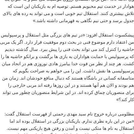
هوادار در خدمت تیم محبوبم هستم. توصیه ام به بازیکنان این است که
تلاش بیشتری کنند. استقلال تیم خوبی است و می تواند به رده های بالای
جدول برسد و حتی نیم نگاهی به قهرمانی داشته باشد.»
پیشکسوت استقلال افزود: «در تیم های بزرگی مثل استقلال و پرسپولیس
من اعتقاد دارم موضوع فنی در بحث دوم موفقیت قرار دارد. اگر یک مربی
حاشیه را کنترل کند می تواند بحث فنی را پیش ببرد. سال گذشته دیدیم
که پرسپولیس با حمایت هواداران به بازی ها برگشت و برانکو حاشیه ها را
کشت. هر چند از نظر من فوت خدا بیامرز هادی نوروزی هم در اتحاد میان
پرسپولیسی ها نقش داشت. این را می خواهم به صراحت بگویم که
متاسفانه کسانی در باشگاه هستند که دنبال منافع خودشان اند. زمان من
هم بودند و الان هم آنها هستند و در این روزها رفته اند مربی خارجی را
برای منصوریان چماق کرده اند. در این شرایط منصوریان چطور می تواند
کار کند؟»
مظلومی درباره خروج نام سید مهدی رحمتی از فهرست استقلال گفت:
«من در این باره نظری ندارم. بازیکنان بزرگی در استقلال بوده اند اما
استقلال به نام ها متکی نیست و آمدن و رفتن هیچ بازیکنی مهم نیست.