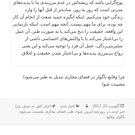
پوچ‌گرایی باشد که ریشه‌اش در عدم مرزبندی ما با پدیده‌های
مدرنی است که روز به روز، ساده‌تر از قبل آنها را وارد
زندگی خود می‌کنیم. اینکه انگیزه حمید صفت از انجام آن کار
چه بوده، برای ما مهم نیست، آنچه مهم است، اینکه بازنمایی
این واقعه، حقیقت را ذبح می‌کند یا به صورت طنز، آن عمل
را بی‌اعتبار می‌کند یا با واکنش‌های احساسی ناشی از
سلبریتی‌زدگی، عمل آن فرد را توجیه می‌کند و این یعنی
رواج بی‌مرزی پدیده‌ها و بی‌اعتبار شدن حقیقت و اخلاق.
چرا وقایع ناگوار در فضای مجازی تبدیل به طنز می‌شود/
مصیبت شو!
ارسال
نویسنده
دسته‌ها
برچسب‌ها
آگوست 23, 2017
اخبار جدید
اخبار
,
افق
,
به
,
تبدیل
,
چرا
,
شده
خبر جدید
,
در
,
روزنامه امروز
,
شو»
,
طنز
,
فضای
,
مجازی
,
مصیبت
,
می‌شود
,
در
ناگوار
,
وقایع