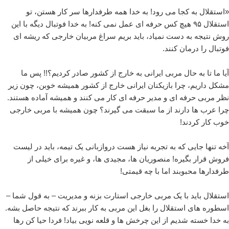
«استقلال به کجا می رود! به خدا همه طرفدارها سر کار هستن، تو
استقلال ٩۵ هیچ کس حرفه ای عمل نمی کنه! به خدا فوتبال دیگه با این
روش نتیجه به دست نمیاد، باید بریم سراغ مربیان خارجی که ریشه ای
فوتبال را درمان کنند.
آیا ما تا به حال مربی ایرانی به خارج از کشور صادر کردیم؟!! پس ما
مشکل داریم، چرا بازیکنان ایرانی خارج از کشور همیشه خوبن، چون زیر
نظر مربی حرفه ای و مدیر حرفه ای کار می کنند و همیشه آماده هستند.
چرا عرب ها دارند از ما سبقت می گیرند؟ چون همیشه با مربی خارجی
خوب کار کردند!
آخه تنها جایی که به تجربه نیاز هست دروازبانی یک تیمه، باید در لیست
فروش قرار بگیره! منصوریان ها، مجیدی ها، و غیره برای خیلی از
طرفدارها محبوبند اما با چه قیمتی!
استقلال باید با یک مربی خارجی استارت بزنه و مدیریت – به قول شما –
اسطوره های استقلال را بغل این مربی به کار ببرند که نتیجه حاصل بشه.
به خدا خسته شدیم از این چرخش ها و قلعه نویی بیاد! فردا حیا کن رها