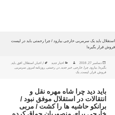
استقلال باید یک سرمربی خارجی بیارود / چرا رحمتی باید در لیست
فروش قرار بگیره!
ارسال
نویسنده
دسته‌ها
برچسب‌ها
دسامبر 27, 2016
اخبار جدید
/
,
اخبار
,
استقلال
,
افق
,
باید
,
شده
بگیره!
,
بیارود
,
چرا
,
خارجی
,
خبر جدید
,
در
,
رحمتی
,
روزنامه امروز
,
سرمربی
,
در
فروش
,
قرار
,
لیست
,
یک
باید دید چرا شاه مهره نقل و
انتقالات در استقلال موفق نبود /
برانکو حاشیه ها را کشت / مربی
خارجی برای منصوریان چماق کرده