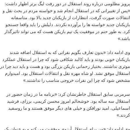
پرویز مظلومی درباره روند استقلال در دور رفت لیگ برتر اظهار داشت:
«پس از تغییراتی که در استقلال انجام شد و خواسته مردم در بحث نقل و
انتقالات صورت گرفت، انتظارات از بازیکنان جدید بالا بود. متاسفانه
بازیکنان جدید خواسته ها را برآورده نکردند. دلیلش را باید واقعا جستجو
کرد. به طور حتم در موفقیت یک تیم بازیکن هست که می تواند تاثیرگذار
باشد.»
وی ادامه داد: «بدون تعارف بگویم نفراتی که به استقلال اضافه شدند
بازیکنان خوبی بودند و باید کالبد شکافی شود که چرا در استقلال عملکرد
موثری نداشتند. بختیار رحمانی بازیکن بزرگی بود و هست و باید دید چرا در
استقلال موفق نشد. او شاه مهره نقل و انتقالات استقلال بود. امیدوارم
مشخص شود که چرا این نفرات خروجی مناسب را نداشتند.»
سرمربی سابق استقلال خاطرنشان کرد: «برنامه ما در زمان حضور در
استقلال سه ساله بود. خوشحالم امروز محسن کریمی، برزای، فرشید
اسماعیلی، امید نورافکن و خیلی های دیگر موفق هستند و ما روسفید
کردند.»
وی ادامه داد: «من برای استقلال آرزوی موفقیت می کنم و به عنوان یک