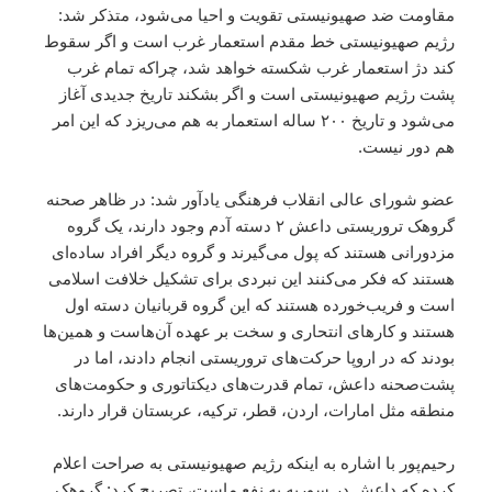
مقاومت ضد صهیونیستی تقویت و احیا می‌شود، متذکر شد:
رژیم صهیونیستی خط مقدم استعمار غرب است و اگر سقوط
کند دژ استعمار غرب شکسته خواهد شد، چراکه تمام غرب
پشت رژیم صهیونیستی است و اگر بشکند تاریخ جدیدی آغاز
می‌شود و تاریخ ۲۰۰ ساله استعمار به هم می‌ریزد که این امر
هم دور نیست.
عضو شورای عالی انقلاب فرهنگی یادآور شد: در ظاهر صحنه
گروهک تروریستی داعش ۲ دسته آدم وجود دارند، یک گروه
مزدورانی هستند که پول می‌گیرند و گروه دیگر افراد ساده‌ای
هستند که فکر می‌کنند این نبردی برای تشکیل خلافت اسلامی
است و فریب‌خورده هستند که این گروه قربانیان دسته اول
هستند و کارهای انتحاری و سخت بر عهده آن‌هاست و همین‌ها
بودند که در اروپا حرکت‌های تروریستی انجام دادند، اما در
پشت‌صحنه داعش، تمام قدرت‌های دیکتاتوری و حکومت‌های
منطقه مثل امارات، اردن، قطر، ترکیه، عربستان قرار دارند.
رحیم‌پور با اشاره به اینکه رژیم صهیونیستی به‌ صراحت اعلام
کرده که داعش در سوریه به نفع ماست، تصریح کرد: گروهک