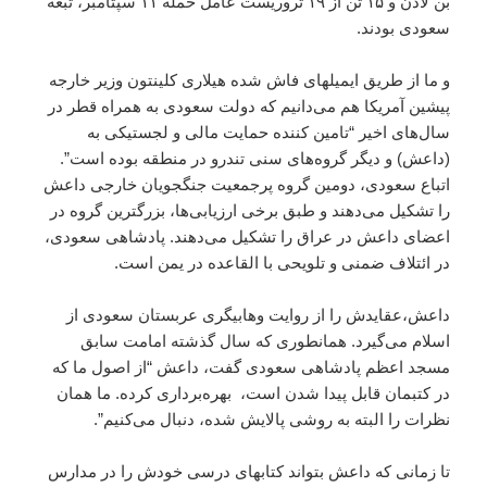
بن لادن و ۱۵ تن از ۱۹ تروریست عامل حمله ۱۱ سپتامبر، تبعه
سعودی بودند.
و ما از طریق ایمیلهای فاش شده هیلاری کلینتون وزیر خارجه
پیشین آمریکا هم می‌دانیم که دولت سعودی به همراه قطر در
سال‌های اخیر “تامین کننده حمایت مالی و لجستیکی به
(داعش) و دیگر گروه‌های سنی تندرو در منطقه بوده است”.
اتباع سعودی، دومین گروه پرجمعیت جنگجویان خارجی داعش
را تشکیل می‌دهند و طبق برخی ارزیابی‌ها، بزرگترین گروه در
اعضای داعش در عراق را تشکیل می‌دهند. پادشاهی سعودی،
در ائتلاف ضمنی و تلویحی با القاعده در یمن است.
داعش،‌عقایدش را از روایت وهابیگری عربستان سعودی از
اسلام می‌گیرد. همانطوری که سال گذشته امامت سابق
مسجد اعظم پادشاهی سعودی گفت،‌ داعش “از اصول ما که
در کتبمان قابل پیدا شدن است، بهره‌برداری کرده. ما همان
نظرات را البته به روشی پالایش شده، دنبال می‌کنیم”.
تا زمانی که داعش بتواند کتابهای درسی خودش را در مدارس