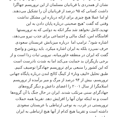
نشان از همدردی با قربانیان مسلمان از این تروریسم جهاگرا
داشت کسانی که ۹۵ درصد از قربانیان آن را تشکیل می‌دهند.
او اما عملا هیچ چیزی برای ارائه درباره این مشکل نداشت
وقتی که گفت “هیچ صحبتی درباره پایان دادن به این
تهدید،‌کامل نخواهد شد مگر انکه به دولتی که به تروریستها
اقامتگاه امن، کمک مالی و اجتماعی برای جذب نیرو می‌دهد،
اشاره شود”. ترامپ اما درباره میزبانش عربستان سعودی
حرف نمی‌زد بلکه به ایران اشاره میکرد. باید روشن و واضح
گفت که ایران در منطقه خاورمیانه،‌ نیرویی ثبات زدا است‌ و از
برخی بازیگران بد حمایت می‌کند اما به شدت نادرست است
که این کشور را منبعی برای تروریسم جهادگرا توصیف کنیم.
طبق تحلیل «لیف ونار» از کینگ کالج لندن درباره پایگاه جهانی
تروریسم، بیش از ۹۴ درصد از مرگ و میر برآمده از تروریسم
اسلامگرا از سال ۲۰۰۱ را اعضای داعش و دیگر گروه‌های
جهادگرای سنی مرتکب شدند. ایران در حال جنگ با آن گروه‌ها
است و نه اینکه توان آنها را افزایش دهد. تقریبا همه حملات
تروریستی در غرب، به نوعی ارتباطی با عربستان سعودی
داشته است و تقریبا هیچ کدام از آنها هیچ ارتباطی به ایران