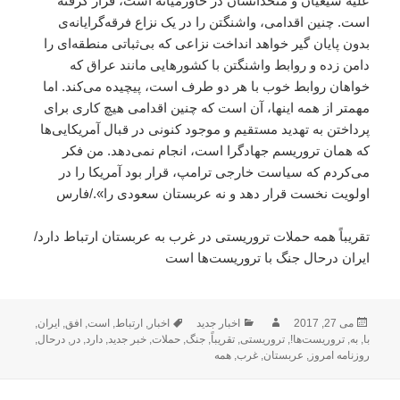
علیه شیعیان و متحدانشان در خاورمیانه است، قرار گرفته
است. چنین اقدامی، ‌واشنگتن را در یک نزاع فرقه‌گرایانه‌ی
بدون پایان گیر خواهد انداخت نزاعی که بی‌ثباتی منطقه‌ای را
دامن زده و روابط واشنگتن با کشورهایی مانند عراق که
خواهان روابط خوب با هر دو طرف است، ‌پیچیده می‌کند. اما
مهمتر از همه اینها، آن است که چنین اقدامی هیچ کاری برای
پرداختن به تهدید مستقیم و موجود کنونی در قبال آمریکایی‌ها
که همان تروریسم جهادگرا است، انجام نمی‌دهد. من فکر
می‌کردم که سیاست خارجی ترامپ،‌ قرار بود آمریکا را در
اولویت نخست قرار دهد و نه عربستان سعودی را»./فارس
تقریباً همه حملات تروریستی در غرب به عربستان ارتباط دارد/
ایران درحال جنگ با تروریست‌ها است
ارسال
نویسنده
دسته‌ها
برچسب‌ها
می 27, 2017
اخبار جدید
اخبار
,
ارتباط
,
است
,
افق
,
ایران
,
شده
با
,
به
,
تروریست‌ها!
,
تروریستی
,
تقریباً
,
جنگ
,
حملات
,
خبر جدید
,
دارد
,
در
,
درحال
,
در
روزنامه امروز
,
عربستان
,
غرب
,
همه