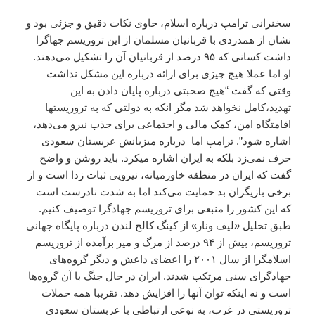
سخنرانی ترامپ درباره اسلام، حاوی نکات دقیق و جزئی بود و
نشان از همدردی با قربانیان مسلمان از این تروریسم جهاگرا
داشت کسانی که ۹۵ درصد از قربانیان آن را تشکیل می‌دهند.
او اما عملا هیچ چیزی برای ارائه درباره این مشکل نداشت
وقتی که گفت “هیچ صحبتی درباره پایان دادن به این
تهدید،‌کامل نخواهد شد مگر انکه به دولتی که به تروریستها
اقامتگاه امن، کمک مالی و اجتماعی برای جذب نیرو می‌دهد،
اشاره شود”. ترامپ اما درباره میزبانش عربستان سعودی
حرف نمی‌زد بلکه به ایران اشاره میکرد. باید روشن و واضح
گفت که ایران در منطقه خاورمیانه،‌ نیرویی ثبات زدا است‌ و از
برخی بازیگران بد حمایت می‌کند اما به شدت نادرست است
که این کشور را منبعی برای تروریسم جهادگرا توصیف کنیم.
طبق تحلیل «لیف ونار» از کینگ کالج لندن درباره پایگاه جهانی
تروریسم، بیش از ۹۴ درصد از مرگ و میر برآمده از تروریسم
اسلامگرا از سال ۲۰۰۱ را اعضای داعش و دیگر گروه‌های
جهادگرای سنی مرتکب شدند. ایران در حال جنگ با آن گروه‌ها
است و نه اینکه توان آنها را افزایش دهد. تقریبا همه حملات
تروریستی در غرب، به نوعی ارتباطی با عربستان سعودی