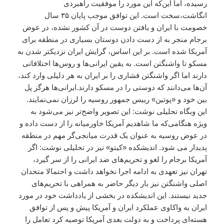
رسیده، اما این‌که این مورد را موفقیت راهبردی
انگاشت،سخت است. این توافق موجب پایان ۳۵ سال
خصومت با ایران و یافتن دوست در آن کشور نشده، در عوض
برجام منجر به از دست دادن دوستان بسیاری در منطقه برای
آمریکا شده است. بر این اساس، گرایش ایران نزدیکتر شدن به
مسکو تا واشنگتن است. به یقین ایرانی‌ها و روس‌ها اختلافاتی
دارند اما اگر واشنگتن فشاری را بر ایران به هر دلیلی وارد کند،
آن‌ها می‌دانند که دوستی را در مسکو دارند.ایرانی‌ها هرگز پل
بین خود و «پوتین» رییس جمهور روسیه را لرزان نمی‌نمایند.
این وبگاه تحلیلی نوشت: این تصویر واضح‌تر نیز می‌شود به
ویژه هنگامی‌که ما شاهدیم آمریکا خاورمیانه را از دست داده و
در عوض روسیه به عنوان یک قدرت میانجی‌گر مهم در منطقه
پدیدار می شود. اندیشکده «کیتو» نیز در تحلیلی نوشت: اگر
آمریکا برجام را لغو و تحریم‌های ضد ایرانی را از سر گیرد،
تهران نیز تعهدی به ادامه اجرا نخواهد داشت و احتمالا متحدان
اصلی واشنگتن نیز بار دیگر حاضر به همراهی با تحریم‌های
جدید نیستند. این اندیشکده در بخشی از یادداشت خود در مورد
ایران به واکاوی عملکرد ایران و آمریکا پیش و پس از توافق
هسته‌ای پرداخت و به دولت بعدی آمریکا توصیه کرد تعامل را