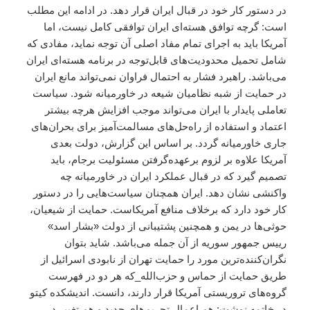
در دستور کار خود در قبال ایران قرار دهد. در ادامه این مطلب
است: گرچه توافق هسته‌ای ایران توافقی کامل نیست، اما
آمریکا باید به اجرای تمام مفاد اصلی آن توجه نماید، مفادی که
شامل تحمیل محدودیت‌های قابل‌توجه در برنامه هسته‌ای ایران
می‌باشد. راهبرد فشار به احتمال فراوان نمی‌تواند مانع ایران
در حمایت از شبه نظامیان شیعه در خاورمیانه شود. سیاست
تعاملی پایدار با ایران می‌تواند موجب افزایش هرچه بیشتر
اعتماد و استفاده از راه‌حل‌های مسالمت‌آمیز برای بحران‌های
جاری خاورمیانه گردد. بر اساس این گزارش، دولت بعدی
آمریکا علاوه بر لزوم برعهده‌گرفتن مسئولیت برجام، باید
تصمیم گیرد که در قبال عملکرد ایران در خاورمیانه چه
واکنشی نشان دهد. ایران همچنان سیاست‌هایی را در دستور
کار خود دارد که برخلاف منافع آمریکاست. حمایت از شیعیان،
حوثی‌ها در یمن و همچنین پشتیبانی‌ از دولت «بشار اسد»
رییس جمهور سوریه از آن جمله می‌باشد. شاید بتوان
نگران‌کننده‌ترین مورد را حمایت تهران از نابودی اسرائیل از
طریق حمایت از حماس و حزب‌الله_که هر دو در فهرست
گروه‌های تروریستی آمریکا قرار دارند، دانست. اندیشکده کیتو
در خاتمه نوشت: هم اعمال تحریم‌های جدید و هم تغییر در