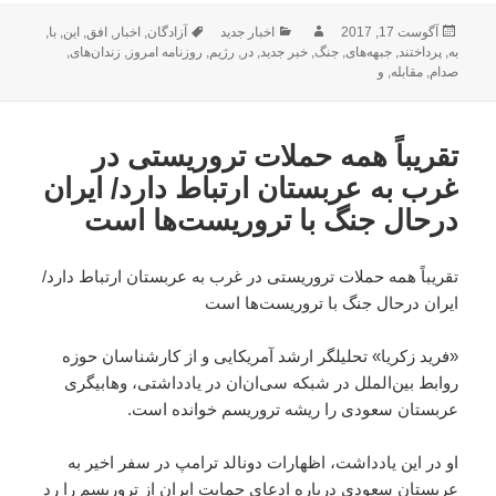
ارسال
نویسنده
دسته‌ها
برچسب‌ها
آگوست 17, 2017
اخبار جدید
آزادگان
,
اخبار
,
افق
,
این
,
با
,
شده
به
,
پرداختند
,
جبهه‌های
,
جنگ
,
خبر جدید
,
در
,
رژیم
,
روزنامه امروز
,
زندان‌های
,
در
صدام
,
مقابله
,
و
تقریباً همه حملات تروریستی در
غرب به عربستان ارتباط دارد/ ایران
درحال جنگ با تروریست‌ها است
تقریباً همه حملات تروریستی در غرب به عربستان ارتباط دارد/
ایران درحال جنگ با تروریست‌ها است
«فرید زکریا» تحلیلگر ارشد آمریکایی و از کارشناسان حوزه
روابط بین‌الملل در شبکه سی‌ان‌ان در یادداشتی، وهابیگری
عربستان سعودی را ریشه تروریسم خوانده است.
او در این یادداشت، اظهارات دونالد ترامپ در سفر اخیر به
عربستان سعودی درباره ادعای حمایت ایران از تروریسم را رد