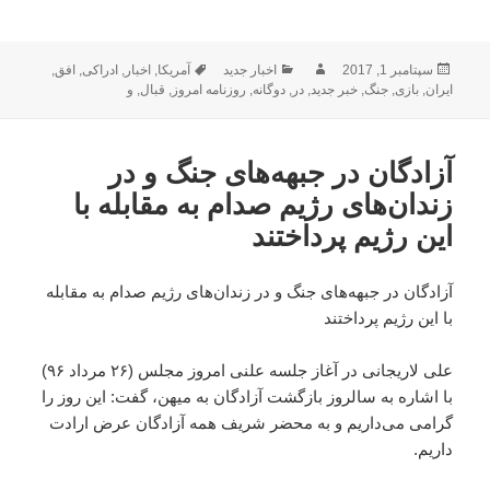
ارسال
نویسنده
دسته‌ها
برچسب‌ها
سپتامبر 1, 2017
اخبار جدید
آمریکا
,
اخبار
,
ادراکی
,
افق
,
شده
ایران
,
بازی
,
جنگ
,
خبر جدید
,
در
,
دوگانه
,
روزنامه امروز
,
قبال
,
و
در
آزادگان در جبهه‌های جنگ و در
زندان‌های رژیم صدام به مقابله با
این رژیم پرداختند
آزادگان در جبهه‌های جنگ و در زندان‌های رژیم صدام به مقابله
با این رژیم پرداختند
علی لاریجانی در آغاز جلسه علنی امروز مجلس (۲۶ مرداد ۹۶)
با اشاره به سالروز بازگشت آزادگان به میهن، گفت: این روز را
گرامی می‌داریم و به محضر شریف همه آزادگان عرض ارادت
داریم.