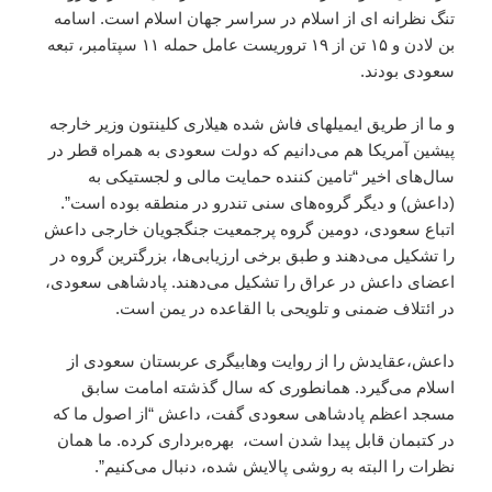
تنگ نظرانه ای از اسلام در سراسر جهان اسلام است. اسامه
بن لادن و ۱۵ تن از ۱۹ تروریست عامل حمله ۱۱ سپتامبر، تبعه
سعودی بودند.
و ما از طریق ایمیلهای فاش شده هیلاری کلینتون وزیر خارجه
پیشین آمریکا هم می‌دانیم که دولت سعودی به همراه قطر در
سال‌های اخیر “تامین کننده حمایت مالی و لجستیکی به
(داعش) و دیگر گروه‌های سنی تندرو در منطقه بوده است”.
اتباع سعودی، دومین گروه پرجمعیت جنگجویان خارجی داعش
را تشکیل می‌دهند و طبق برخی ارزیابی‌ها، بزرگترین گروه در
اعضای داعش در عراق را تشکیل می‌دهند. پادشاهی سعودی،
در ائتلاف ضمنی و تلویحی با القاعده در یمن است.
داعش،‌عقایدش را از روایت وهابیگری عربستان سعودی از
اسلام می‌گیرد. همانطوری که سال گذشته امامت سابق
مسجد اعظم پادشاهی سعودی گفت،‌ داعش “از اصول ما که
در کتبمان قابل پیدا شدن است، بهره‌برداری کرده. ما همان
نظرات را البته به روشی پالایش شده، دنبال می‌کنیم”.